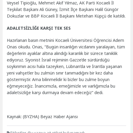
Veysel Tipioğlu, Mehmet Akif Yılmaz, AK Parti Kocaeli İl
Teşkilat Başkanı Ali Güney, İzmit İlçe Başkanı Halil Güngör
Dokuzlar ve BBP Kocaeli İl Başkanı Metehan Küpçü de katıldı.
ADALETSİZLİĞE KARŞI TEK SES
Hazırlanan basın metnini Kocaeli Üniversitesi Öğrencisi Adem
Onas okudu. Onas, “Bugün insanlığın vicdanını yaralayan, tüm
değerlerin ayaklar altına alındığı karanlık bir sürece tanıklık
ediyoruz. Siyonist İsrail rejiminin Gazze’de sürdürdüğü
soykırımın acısı hala tazeyken, Lübnan’da ve İran’da yaşanan
yeni vahşetler bu zulmün sınır tanımadığını bir kez daha
göstermiştir. Ama bilinmelidir ki bizler bu zulme boyun
eğmeyeceğiz. İnancımızla, emeğimizle ve varlığımızla bu
adaletsizliğe karşı durmaya devam edeceğiz” dedi.
Kaynak: (BYZHA) Beyaz Haber Ajansı
Etiketler :
Bu yazıya ait etiket bulunamadı.