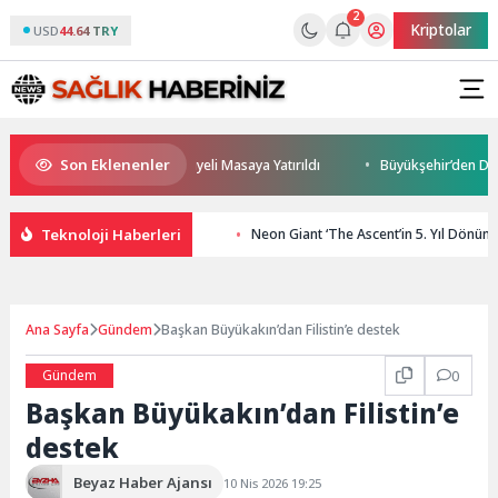
2
Kriptolar
USD
44.64 TRY
Son Eklenenler
Geleceği ve Yatırım Potansiyeli Masaya Yatırıldı
Büyükşehir’den Darıca
Teknoloji Haberleri
Neon Giant ‘The Ascent’in 5. Yıl Dönüm
Ana Sayfa
Gündem
Başkan Büyükakın’dan Filistin’e destek
Gündem
0
Başkan Büyükakın’dan Filistin’e
destek
Beyaz Haber Ajansı
10 Nis 2026 19:25