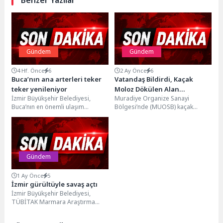
Gündem
Gündem
4 Hf. Önce
6
2 Ay Önce
6
Buca’nın ana arterleri teker
Vatandaş Bildirdi, Kaçak
teker yenileniyor
Moloz Dökülen Alan
İzmir Büyükşehir Belediyesi,
Muradiye Organize Sanayi
Temizlendi
Buca’nın en önemli ulaşım
Bölgesi’nde (MUOSB) kaçak
güzergahlarından Cemil Şeboy
moloz dökülen alan, Büyükşehir
Caddesi’ni baştan sona yeniledi.
Belediyesi’nin hızlı müdahalesiyle
Yol...
tamamen temizlendi....
Gündem
1 Ay Önce
5
İzmir gürültüyle savaş açtı
İzmir Büyükşehir Belediyesi,
TÜBİTAK Marmara Araştırma
Merkezi (MAM) iş birliğiyle
çevresel gürültüye karşı kapsamlı