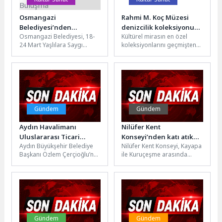
Osmangazi
Rahmi M. Koç Müzesi
Belediyesi’nden
denizcilik koleksiyonuna
Osmangazi Belediyesi, 18-
Kültürel mirasın en özel
Büyükleri Gönüllendiren
iki dünya mirası ekledi
24 Mart Yaşlılara Saygı
koleksiyonlarını geçmişten
Anlamlı Buluşma
Haftası kapsamında
bugüne taşıyan Rahmi M.
BAREM’de düzenlediği
Koç Müzesi, dünya denizcilik
etkinlikle yaş almış bireylere
tarihinin...
unutulmaz...
Gündem
Gündem
Aydın Havalimanı
Nilüfer Kent
Uluslararası Ticari
Konseyi’nden katı atık
Aydın Büyükşehir Belediye
Nilüfer Kent Konseyi, Kayapa
Uçuşlara Hazırlanıyor
tesisine teknik ve
Başkanı Özlem Çerçioğlu’na,
ile Kuruçeşme arasında
bilimsel itiraz
Ulaştırma ve Altyapı
yapılması planlanan Katı Atık
Bakanlığı Altyapı Yatırımları
Geri Kazanım ve Bertaraf...
Genel Müdürü Dr....
Gündem
Gündem