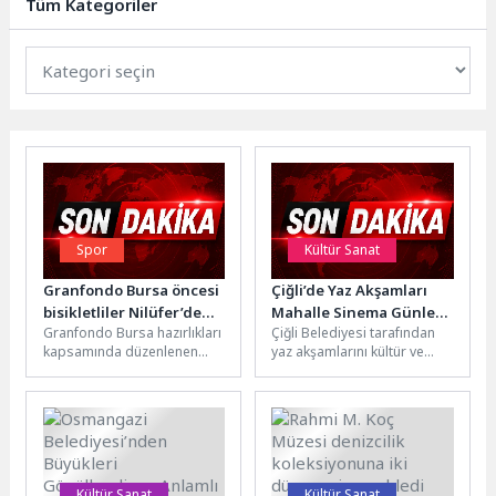
Tüm Kategoriler
bir...
Spor
Kültür Sanat
Granfondo Bursa öncesi
Çiğli’de Yaz Akşamları
bisikletliler Nilüfer’de
Mahalle Sinema Günleri
Granfondo Bursa hazırlıkları
Çiğli Belediyesi tarafından
buluştu
ile Renkleniyor
kapsamında düzenlenen
yaz akşamlarını kültür ve
“Parkura Doğru”
sanatla buluşturmak
buluşmasında bir araya
amacıyla düzenlenen
gelen 120’ye yakın bisikletçi,
Mahalle Sinema Günleri'nin
35...
ilk...
Kültür Sanat
Kültür Sanat