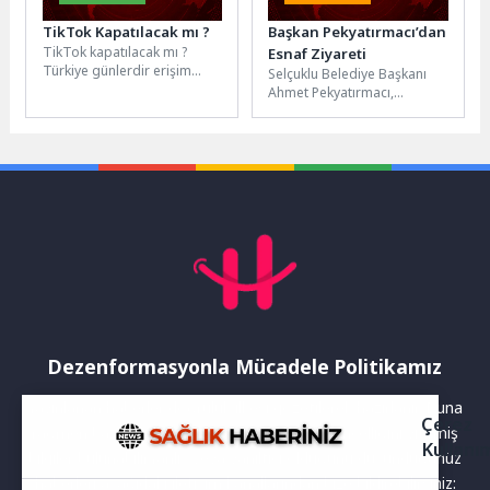
TikTok Kapatılacak mı ?
Başkan Pekyatırmacı’dan
TikTok kapatılacak mı ?
Esnaf Ziyareti
Türkiye günlerdir erişim
Selçuklu Belediye Başkanı
engeli olan ınstagramın
Ahmet Pekyatırmacı,
açılmasını beklerken, AK
Selçuklu’da bulunan esnaf ve
Partili Yayman,...
vatandaşlarla bir araya
gelmeye devam ediyor....
Dezenformasyonla Mücadele Politikamız
Yayınlanan haberler doğruluk ilkesi gözetilerek hazırlanır. Buna
Çerez
rağmen bazı içeriklerde eksik, hatalı veya güncelliğini yitirmiş
Kullanı
bilgiler bulunabilir.Yanlış veya yanıltıcı olduğunu düşündüğünüz
haberleri aşağıdaki iletişim kanallarından bize bildirebilirsiniz: