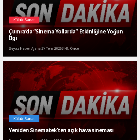
Kültür Sanat
Çumra’da “Sinema Yollarda” Etkinliğine Yoğun
İlgi
Beyaz Haber Ajansı
21 Tem 2026
3 Hf. Önce
Kültür Sanat
Yeniden Sinematek’ten açık hava sineması