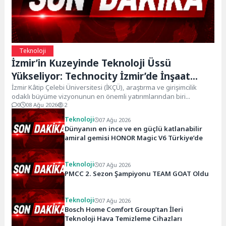
Teknoloji
İzmir’in Kuzeyinde Teknoloji Üssü
Yükseliyor: Technocity İzmir’de İnşaat
Süreci Başladı
İzmir Kâtip Çelebi Üniversitesi (İKÇÜ), araştırma ve girişimcilik
odaklı büyüme vizyonunun en önemli yatırımlarından biri...
0
08 Ağu 2026
2
Teknoloji
07 Ağu 2026
Dünyanın en ince ve en güçlü katlanabilir
amiral gemisi HONOR Magic V6 Türkiye’de
Teknoloji
07 Ağu 2026
PMCC 2. Sezon Şampiyonu TEAM GOAT Oldu
Teknoloji
07 Ağu 2026
Bosch Home Comfort Group’tan İleri
Teknoloji Hava Temizleme Cihazları