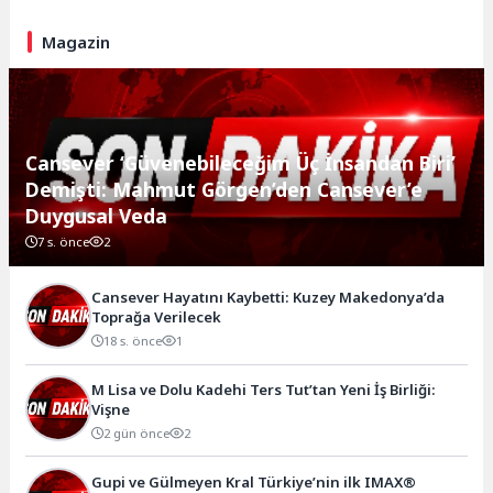
Magazin
Cansever ‘Güvenebileceğim Üç İnsandan Biri’
Demişti: Mahmut Görgen’den Cansever’e
Duygusal Veda
7 s. önce
2
Cansever Hayatını Kaybetti: Kuzey Makedonya’da
Toprağa Verilecek
18 s. önce
1
M Lisa ve Dolu Kadehi Ters Tut’tan Yeni İş Birliği:
Vişne
2 gün önce
2
Gupi ve Gülmeyen Kral Türkiye’nin ilk IMAX®