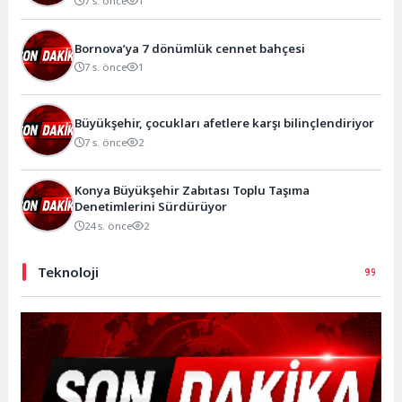
7 s. önce
1
Bornova’ya 7 dönümlük cennet bahçesi
7 s. önce
1
Büyükşehir, çocukları afetlere karşı bilinçlendiriyor
7 s. önce
2
Konya Büyükşehir Zabıtası Toplu Taşıma
Denetimlerini Sürdürüyor
24 s. önce
2
Teknoloji