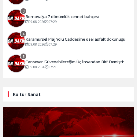
3
Bornova’ya 7 dönümlük cennet bahçesi
09.08.2026
07:29
4
Karamürsel Plaj Yolu Caddesi’ne özel asfalt dokunuşu
09.08.2026
07:29
5
Cansever ‘Güvenebileceğim Üç İnsandan Biri’ Demişti:
Mahmut Görgen’den Cansever’e Duygusal Veda
09.08.2026
07:21
Kültür Sanat