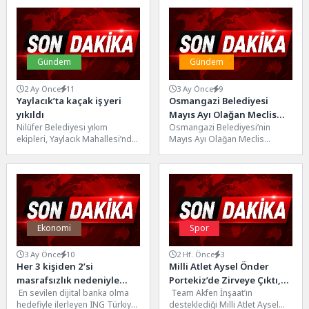
Yardımcısı Ayhan Zeybek,...
Gündem
Gündem
2 Ay Önce
11
3 Ay Önce
9
Yaylacık’ta kaçak iş yeri
Osmangazi Belediyesi
yıkıldı
Mayıs Ayı Olağan Meclis
Nilüfer Belediyesi yıkım
Osmangazi Belediyesi’nin
Toplantısı Gerçekleştirildi
ekipleri, Yaylacık Mahallesi’nde
Mayıs Ayı Olağan Meclis
imara aykırı olduğu tespit
Toplantısı, Osmangazi
edilen 600 metrekarelik iş
Belediye Başkan Vekili Sefa
yerini...
Yılmaz başkanlığında
gerçekleştirildi.Saygı...
Ekonomi
Spor
3 Ay Önce
10
2 Hf. Önce
3
Her 3 kişiden 2’si
Milli Atlet Aysel Önder
masrafsızlık nedeniyle
Portekiz’de Zirveye Çıktı,
En sevilen dijital banka olma
Team Akfen İnşaat’ın
bankasını değiştirmeye
Dünya Sıralamasında 1
hedefiyle ilerleyen ING Türkiye,
desteklediği Milli Atlet Aysel
istekli
Numara Oldu