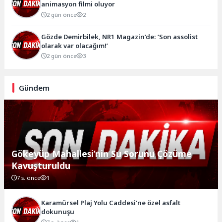
animasyon filmi oluyor
2 gün önce
2
Gözde Demirbilek, NR1 Magazin’de: ‘Son assolist
olarak var olacağım!’
2 gün önce
3
Gündem
Gökeyüp Mahallesi’nin Su Sorunu Çözüme
Kavuşturuldu
7 s. önce
1
Karamürsel Plaj Yolu Caddesi’ne özel asfalt
dokunuşu