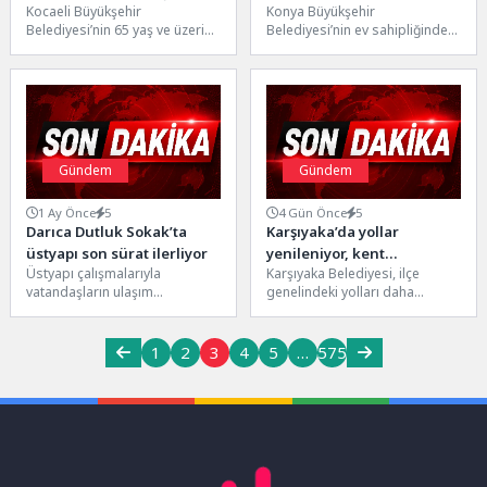
Kocaeli Büyükşehir
Konya Büyükşehir
Heyecanı
Belediyesi’nin 65 yaş ve üzeri
Belediyesi’nin ev sahipliğinde
vatandaşların aktif
2026 Avrupa Bisiklet Başkenti
yaşlanmasını desteklemek
Konya’da, 28 Haziran Pazar
amacıyla hizmete sunduğu
günü Granfondo...
Gölcük...
Gündem
Gündem
1 Ay Önce
5
4 Gün Önce
5
Darıca Dutluk Sokak’ta
Karşıyaka’da yollar
üstyapı son sürat ilerliyor
yenileniyor, kent
Üstyapı çalışmalarıyla
Karşıyaka Belediyesi, ilçe
güzelleşiyor
vatandaşların ulaşım
genelindeki yolları daha
konforunu artıran Kocaeli
güvenli ve modern bir yapıya
Büyükşehir Belediyesi, kent
kavuşturmak amacıyla
genelindeki çalışmalarını yoğun
yenileme çalışmalarını...
1
2
3
4
5
…
575
tempoda sürdürüyor....