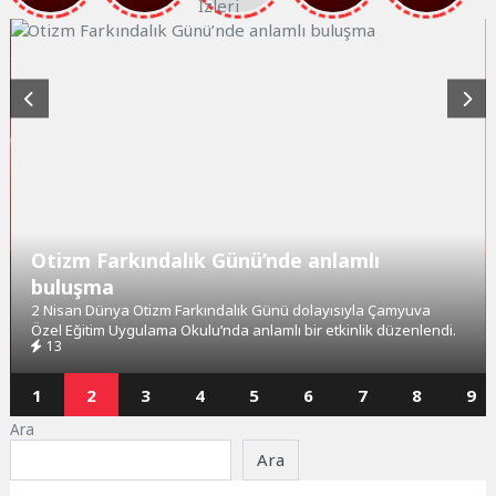
Otizm Farkındalık Günü’nde anlamlı
buluşma
2 Nisan Dünya Otizm Farkındalık Günü dolayısıyla Çamyuva
Özel Eğitim Uygulama Okulu’nda anlamlı bir etkinlik düzenlendi.
13
1
2
3
4
5
6
7
8
9
Ara
Ara