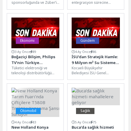
sponsorluğunda ve Züber’in
entegrasyon sürecine
Istanbul Open 2026 İş
co-sponsorluğunda
geçecek Depozitosu Olan
Dünyasını Kortlarda
düzenlenen Tennis Istanbul
Ambalajlar (DOA)
Buluşturdu
Open 2026, iş dünyasının
Sisteminde HOREKA (otel,
önde...
restoran ve...
Ekonomi
Gündem
3 Ay Önce
89
4 Ay Önce
86
Boğaziçi Bilişim, Philips
İSU’dan Stratejik Hamle:
TV’nin Türkiye
9 Milyon m³ Su Sisteme
Tüketici elektroniği ve
Kocaeli Büyükşehir
Yolculuğunda Daha
Kazandırılıyor
teknoloji distribütörlüğü
Belediyesi İSU Genel
Güçlü Rol Üstleniyor
alanında faaliyet gösteren
Müdürlüğü, kuraklıkla
Boğaziçi Bilişim ve Dağıtım
mücadelede proaktif su
A.Ş., TP Vision...
yönetimi vizyonu
doğrultusunda hayata
geçirdiği...
Otomobil
Sağlık
4 Ay Önce
83
5 Ay Önce
75
New Holland Konya
Buca’da sağlık hizmeti