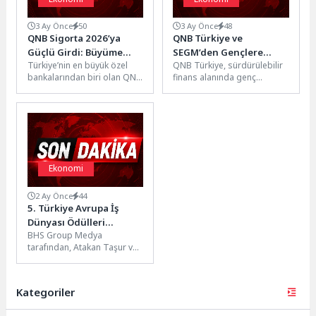
3 Ay Önce
50
3 Ay Önce
48
QNB Sigorta 2026’ya
QNB Türkiye ve
Güçlü Girdi: Büyüme
SEGM’den Gençlere
Türkiye’nin en büyük özel
QNB Türkiye, sürdürülebilir
Performansı Pazar
Sürdürülebilir Finans
bankalarından biri olan QNB
finans alanında genç
Ortalamasını Geride
Eğitimi ve Staj İmkânı
Türkiye’nin yüzde 100 iştiraki
yeteneklerin gelişimini
Bıraktı
olarak faaliyet gösteren...
desteklemek amacıyla,
“Sürdürülebilir Eğitim Gelişim
ve Mükemmellik...
Ekonomi
2 Ay Önce
44
5.⁠ ⁠Türkiye Avrupa İş
Dünyası Ödülleri
BHS Group Medya
Sahiplerini Buldu
tarafından, Atakan Taşur ve
Koray Bozat'ın
organizasyonuyla
gerçekleştirilen 5. Türkiye
Kategoriler
Avrupa İş...