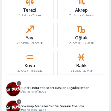
Terazi
Akrep
23 Eylül - 22 Ekim
23 Ekim - 21 Kasım
Yay
Oğlak
22 Kasım - 21 Aralık
22 Aralık - 19 Ocak
Kova
Balık
20 Ocak - 18 Şubat
19 Şubat - 20 Mart
1
Süper Enduro’da start Başkan Büyükakın’dan
09.08.2026
07:29
2
Gökeyüp Mahallesi’nin Su Sorunu Çözüme
Kavuşturuldu
09.08.2026
07:29