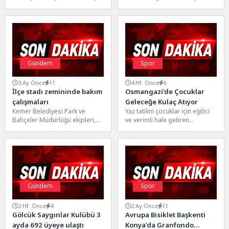
masrafsız bankacılıkta öncü bir
Önder, Portekiz’de katıldığı 400
adım atarak...
metre yarışını 55.26 saniyelik...
Gündem
Spor
3 Ay Önce
11
4 Hf. Önce
6
İlçe stadı zemininde bakım
Osmangazi’de Çocuklar
çalışmaları
Geleceğe Kulaç Atıyor
Kemer Belediyesi Park ve
Yaz tatilini çocuklar için eğitici
Bahçeler Müdürlüğü ekipleri,
ve verimli hale getiren
Kazım Gül Spor Tesislerinde
Osmangazi Belediyesi, temel
çim saha bakımı
yüzme eğitimi kurslarıyla...
gerçekleştirdi.Kemer...
Gündem
Spor
2 Hf. Önce
4
2 Ay Önce
11
Gölcük Saygınlar Kulübü 3
Avrupa Bisiklet Başkenti
ayda 692 üyeye ulaştı
Konya’da Granfondo