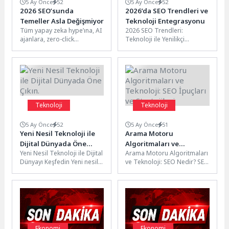
5 Ay Önce
52
5 Ay Önce
52
2026 SEO’sunda
2026’da SEO Trendleri ve
Temeller Asla Değişmiyor
Teknoloji Entegrasyonu
Tüm yapay zeka hype’ına, AI
2026 SEO Trendleri:
ajanlara, zero-click
Teknoloji ile Yenilikçi
aramalara ve Generative
Entegrasyon 2026 yılında
Engine Optimization’a
SEO dünyasında teknoloji ile
rağmen 2026 yılında...
yenilikçi entegrasyonun...
Teknoloji
Teknoloji
5 Ay Önce
52
5 Ay Önce
51
Yeni Nesil Teknoloji ile
Arama Motoru
Dijital Dünyada Öne
Algoritmaları ve
Yeni Nesil Teknoloji ile Dijital
Arama Motoru Algoritmaları
Çıkın.
Teknoloji: SEO İpuçları
Dünyayı Keşfedin Yeni nesil
ve Teknoloji: SEO Nedir? SEO
ve Stratejileri
teknoloji ile birlikte dijital
(Search Engine
dünya her...
Optimization), web
sitelerinin arama
motorlarında...
Ekonomi
Ekonomi