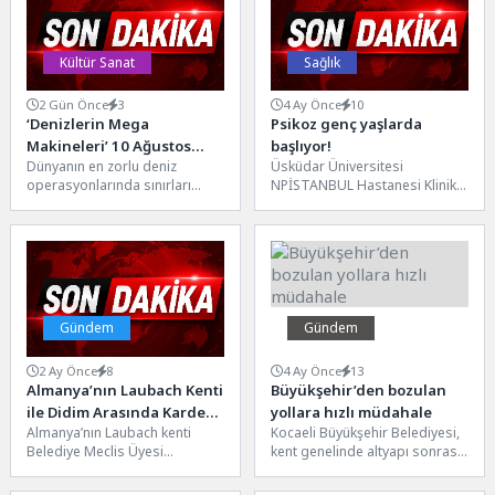
Kültür Sanat
Sağlık
2 Gün Önce
3
4 Ay Önce
10
‘Denizlerin Mega
Psikoz genç yaşlarda
Makineleri’ 10 Ağustos
başlıyor!
Dünyanın en zorlu deniz
Üsküdar Üniversitesi
Pazartesi 21.00’de National
operasyonlarında sınırları
NPİSTANBUL Hastanesi Klinik
Geographic’te Başlıyor!
zorlayan insanlar ve
Psikolog Uluğ Çağrı Beyaz,
teknolojiler ekrana taşınıyor…
psikozun belirtileri, nedenleri,
Bilim ve mühendisliğin son...
risk faktörleri ve...
Gündem
Gündem
2 Ay Önce
8
4 Ay Önce
13
Almanya’nın Laubach Kenti
Büyükşehir’den bozulan
ile Didim Arasında Kardeş
yollara hızlı müdahale
Almanya’nın Laubach kenti
Kocaeli Büyükşehir Belediyesi,
Şehir Bağları Güçleniyor
Belediye Meclis Üyesi
kent genelinde altyapı sonrası
Johannes Rövenich ile Laubach-
bozulan yolları hızla onararak
Didim Derneği Başkan
ulaşım konforunu artırıyor. Bu...