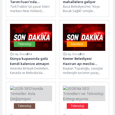
Tarım Fuarı’nda
mahallelere geliyor
TürkTraktör'ün pazar lideri
Buca Belediyesi’nin “Köşe
Çiftçilere T580B Traktör
markası New Holland,
Bucak Sağlık” ismiyle
Kazanma Şansı Sunuyor
traktör modelleri, tarımsal
başlattığı sağlık seferberliği
ekipmanları ve hassas tarım
tüm hızıyla devam ediyor.
teknolojilerinden oluşan...
Çalışmayı Buca’nın...
Teknoloji
Gündem
2 Ay Önce
54
2 Ay Önce
53
Dünya kupasında golü
Kemer Belediyesi
kendi kalenize atmayın
Haziran ayı meclisi
Amerika Birleşik Devletleri,
Başkan Topaloğlu, savaşlar
yapıldı
Kanada ve Meksika'da
nedeniyle turizmin yavaş
düzenlenecek 2026 FIFA
ilerlediğine değinerek,
Dünya Kupası yaklaşırken
“Kurban Bayramı’nda
heyecan doruk noktasına...
Kemer’de doluluk vardı. Bu
doluluğu...
Teknoloji
Teknoloji