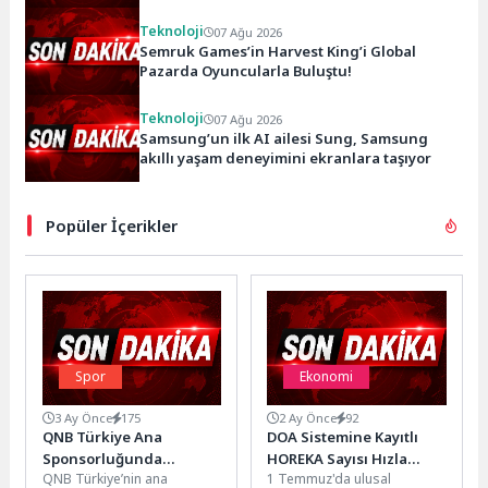
Teknoloji
07 Ağu 2026
Semruk Games’in Harvest King’i Global
Pazarda Oyuncularla Buluştu!
Teknoloji
07 Ağu 2026
Samsung’un ilk AI ailesi Sung, Samsung
akıllı yaşam deneyimini ekranlara taşıyor
Popüler İçerikler
Spor
Ekonomi
3 Ay Önce
175
2 Ay Önce
92
QNB Türkiye Ana
DOA Sistemine Kayıtlı
Sponsorluğunda
HOREKA Sayısı Hızla
QNB Türkiye’nin ana
1 Temmuz'da ulusal
Düzenlenen Tennis
Artıyor