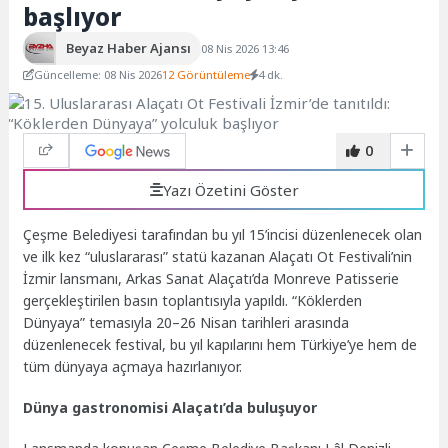
başlıyor
Beyaz Haber Ajansı
08 Nis 2026 13:46
Güncelleme: 08 Nis 2026
12 Görüntüleme
4 dk.
0
Yazı Özetini Göster
Çeşme Belediyesi tarafından bu yıl 15’incisi düzenlenecek olan
ve ilk kez “uluslararası” statü kazanan Alaçatı Ot Festivali’nin
İzmir lansmanı, Arkas Sanat Alaçatı’da Monreve Patisserie
gerçekleştirilen basın toplantısıyla yapıldı. “Köklerden
Dünyaya” temasıyla 20–26 Nisan tarihleri arasında
düzenlenecek festival, bu yıl kapılarını hem Türkiye’ye hem de
tüm dünyaya açmaya hazırlanıyor.
Dünya gastronomisi Alaçatı’da buluşuyor