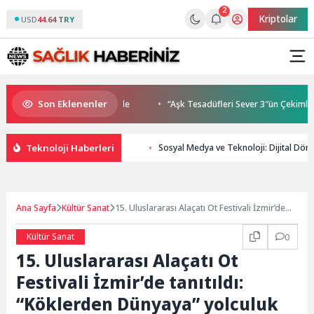
2
Kriptolar
USD
44.64 TRY
Son Eklenenler
luşmaları gençleri İzmir’de
“Aşk Tesadüfleri Sever 3″ün Çekimleri İ
Teknoloji Haberleri
Sosyal Medya ve Teknoloji: Dijital Dönü
Ana Sayfa
Kültür Sanat
15. Uluslararası Alaçatı Ot Festivali İzmir’de
tanıtıldı: “Köklerden Dünyaya” yolculuk
başlıyor
Kültür Sanat
0
15. Uluslararası Alaçatı Ot
Festivali İzmir’de tanıtıldı:
“Köklerden Dünyaya” yolculuk