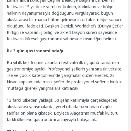
Lansmanda konuşan Çeşme Belediye Başkanı Lâl Denizli,
festivalin 15 yıl önce yerel üreticilerin, kadınların ve bölge
halkının dayanışmasıyla doğduğunu vurgulayarak, bugün
uluslararası bir marka hâline gelmesinin ortak emeğin sonucu
olduğunu ifade etti. Başkan Denizli, Worldchefs (Dünya Şefler
Birliği) ile yapılan iş birliği ve akreditasyon süreci sayesinde
festivalin küresel gastronomi sahnesine taşındığını belirtti.
İlk 3 gün gastronomi odağı
Bu yıl ilk kez 6 güne çıkarılan festivalin ilk üç günü tamamen
gastronomiye ayrıldı. Profesyonel şeflerin yanı sıra üniversite,
lise ve çocuk kategorilerinde yarışmalar düzenlenecek. 23
Nisan kapsamında minik şefler de profesyonel şeflerle birlikte
mutfağa girerek yarışmalara katılacak.
13 farklı ülkeden yaklaşık 50 şefin katılımıyla gerçekleşecek
uluslararası yarışmalarda, yerel otlarla hazırlanan özgün
tarifler ön plana çıkacak. Böylece Alaçatı’nın mutfak kültürü,
farklı ülkelerin gastronomi anlayışıyla buluşacak.