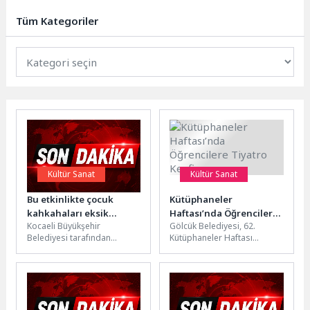
Dergisi’nin kurucusu, şair Ali Rıza
Ertan’ın adını ölümsüzleştiren...
Tüm Kategoriler
Kültür Sanat
Kültür Sanat
Bu etkinlikte çocuk
Kütüphaneler
kahkahaları eksik
Haftası’nda Öğrencilere
Kocaeli Büyükşehir
Gölcük Belediyesi, 62.
olmuyor
Tiyatro Keyfi
Belediyesi tarafından
Kütüphaneler Haftası
düzenlenen “Çık Dışarıya
kapsamında ortaokulu
Oynayalım” etkinlikleri, yaz
öğrencilerini Kazıklı
akşamlarını çocukların
Kervansarayı’nda özel bir
kahkahalarıyla buluşturmaya
tiyatro oyunuyla
devam...
ağırladı.Gölcük...