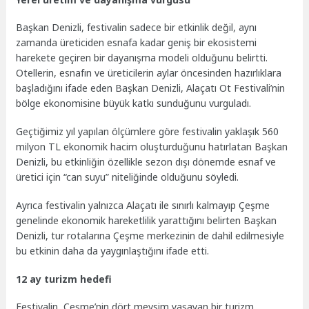
Başkan Denizli, festivalin sadece bir etkinlik değil, aynı
zamanda üreticiden esnafa kadar geniş bir ekosistemi
harekete geçiren bir dayanışma modeli olduğunu belirtti.
Otellerin, esnafın ve üreticilerin aylar öncesinden hazırlıklara
başladığını ifade eden Başkan Denizli, Alaçatı Ot Festivali’nin
bölge ekonomisine büyük katkı sunduğunu vurguladı.
Geçtiğimiz yıl yapılan ölçümlere göre festivalin yaklaşık 560
milyon TL ekonomik hacim oluşturduğunu hatırlatan Başkan
Denizli, bu etkinliğin özellikle sezon dışı dönemde esnaf ve
üretici için “can suyu” niteliğinde olduğunu söyledi.
Ayrıca festivalin yalnızca Alaçatı ile sınırlı kalmayıp Çeşme
genelinde ekonomik hareketlilik yarattığını belirten Başkan
Denizli, tur rotalarına Çeşme merkezinin de dahil edilmesiyle
bu etkinin daha da yaygınlaştığını ifade etti.
12 ay turizm hedefi
Festivalin, Çeşme’nin dört mevsim yaşayan bir turizm