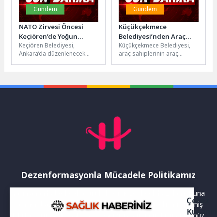
Gündem
Gündem
NATO Zirvesi Öncesi
Küçükçekmece
Keçiören’de Yoğun
Belediyesi’nden Araç
Keçiören Belediyesi,
Küçükçekmece Belediyesi,
Temizlik Mesaisi
Sahiplerine Ekonomik ve
Ankara’da düzenlenecek
araç sahiplerinin araç
Pratik Hizmet: Köpük
NATO Zirvesi öncesinde ilçe
temizliğini ekonomik, hızlı ve
Noktası
genelinde temizlik
kolay bir şekilde
çalışmalarına hız verdi. Gece
gerçekleştirebilmesi
gündüz...
amacıyla Köpük...
Dezenformasyonla Mücadele Politikamız
Yayınlanan haberler doğruluk ilkesi gözetilerek hazırlanır. Buna
Çerez
rağmen bazı içeriklerde eksik, hatalı veya güncelliğini yitirmiş
Kullanı
bilgiler bulunabilir.Yanlış veya yanıltıcı olduğunu düşündüğünüz