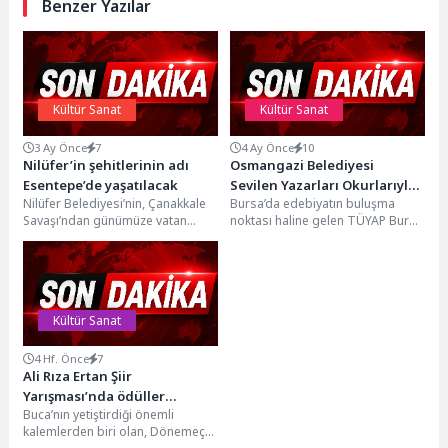
Benzer Yazılar
Kültür Sanat
Kültür Sanat
3 Ay Önce
7
4 Ay Önce
10
Nilüfer’in şehitlerinin adı
Osmangazi Belediyesi
Esentepe’de yaşatılacak
Sevilen Yazarları Okurlarıyla
Nilüfer Belediyesi’nin, Çanakkale
Bursa’da edebiyatın buluşma
Buluşturuyor
Savaşı’ndan günümüze vatan
noktası haline gelen TÜYAP Bursa
uğruna hayatını kaybeden tüm
Kitap Fuarı, bu yıl 23’üncü kez
Nilüferli şehitlerin adını yaşatacağı
kapılarını...
Şehitler...
Kültür Sanat
4 Hf. Önce
7
Ali Rıza Ertan Şiir
Yarışması’nda ödüller
Buca’nın yetiştirdiği önemli
sahiplerini buldu
kalemlerden biri olan, Dönemeç