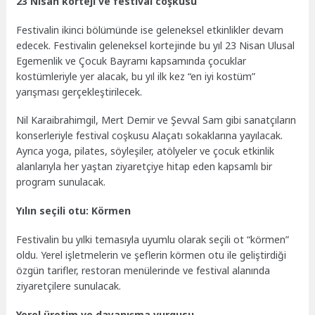
23 Nisan korteji ve festival coşkusu
Festivalin ikinci bölümünde ise geleneksel etkinlikler devam
edecek. Festivalin geleneksel kortejinde bu yıl 23 Nisan Ulusal
Egemenlik ve Çocuk Bayramı kapsamında çocuklar
kostümleriyle yer alacak, bu yıl ilk kez “en iyi kostüm”
yarışması gerçekleştirilecek.
Nil Karaibrahimgil, Mert Demir ve Şevval Sam gibi sanatçıların
konserleriyle festival coşkusu Alaçatı sokaklarına yayılacak.
Ayrıca yoga, pilates, söyleşiler, atölyeler ve çocuk etkinlik
alanlarıyla her yaştan ziyaretçiye hitap eden kapsamlı bir
program sunulacak.
Yılın seçili otu: Körmen
Festivalin bu yılki temasıyla uyumlu olarak seçili ot “körmen”
oldu. Yerel işletmelerin ve şeflerin körmen otu ile geliştirdiği
özgün tarifler, restoran menülerinde ve festival alanında
ziyaretçilere sunulacak.
Yerel üretim ve dayanışma vurgusu