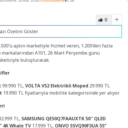
üncelleme: 26 Mar 2026
19 Görüntüleme
2 dk.
0
azı Özetini Göster
3.500’ü aşkın marketiyle hizmet veren, 1.200’den fazla
cü markalarından A101, 26 Mart Perşembe günü
tüketiciyle buluşturacak.
ifler
t
99.990 TL,
VOLTA VS2 Elektrikli Moped
29.990 TL
t
19.990 TL fiyatlarıyla mobilite kategorisinde yer alıyor.
eri
2.999 TL,
SAMSUNG QE50Q7FAAUXTK 50″ QLED
 4K Whale TV
17.999 TL,
ONVO 55VQ90F3UA 55”