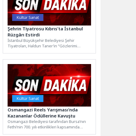
Kültür Sanat
Şehrin Tiyatrosu Kıbrıs’ta İstanbul
Rüzgârı Estirdi
İstanbul Büyükşehir Belediyesi Şehir
Tiyatroları, Haldun Taner’in “Gözlerimi
Kaparım Vazifemi Yaparım” oyununu 22. Kıbrıs
Tiyatro Festivali...
Kültür Sanat
Osmangazi Reels Yarışması’nda
Kazananlar Ödüllerine Kavuştu
Osmangazi Belediyesi tarafından Bursa’nın
Fethi’nin 700. yılı etkinlikleri kapsamında
düzenlenen Bursa’nın Fethi 700. Yıl Reels...