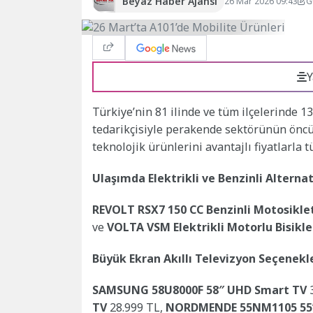
Beyaz Haber Ajansı
26 Mar 2026 09:43
G
Y
Türkiye’nin 81 ilinde ve tüm ilçelerinde 1
tedarikçisiyle perakende sektörünün ön
teknolojik ürünlerini avantajlı fiyatlarla 
Ulaşımda Elektrikli ve Benzinli Alternat
REVOLT RSX7 150 CC Benzinli Motosikle
ve
VOLTA VSM Elektrikli Motorlu Bisikle
Büyük Ekran Akıllı Televizyon Seçenekl
SAMSUNG 58U8000F 58″ UHD Smart TV
3
TV
28.999 TL,
NORDMENDE 55NM1105 55”