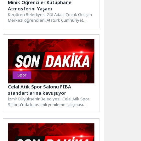
Minik Öğrenciler Kütüphane
Atmosferini Yaşadı
Keçiören Belediyesi Gül Adası Çocuk Gelişim
Merkezi öğrencileri, Atatürk Cumhuriyet
Kulesi 100. Yıl Halk Kütüphanesi’ni...
Spor
Celal Atik Spor Salonu FIBA
standartlarına kavuşuyor
İzmir Büyükşehir Belediyesi, Celal Atik Spor
Salonu'nda kapsamlı yenileme çalışması
başlattı. FIBA standartlarına uygun yeni...