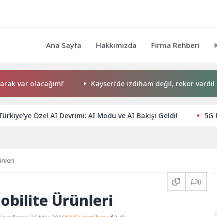
Ana Sayfa
Hakkımızda
Firma Rehberi
ar olacağım!’
Kayseri’de izdiham değil, rekor vardı!
ürkiye’ye Özel AI Devrimi: AI Modu ve AI Bakışı Geldi!
5G h
nleri
0
obilite Ürünleri