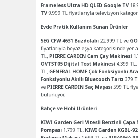
Frameless Ultra HD QLED Google TV
18.
TV
9.999 TL fiyatlarıyla televizyon kategori
Evde Pratik Kullanım Sunan Ürünler
SEG CFW 4631 Buzdolabı
22.999 TL ve
GO
fiyatlarıyla beyaz eşya kategorisinde yer a
TL,
PIERRE CARDIN Cam Çay Makinesi
1.
OVTST05 Dijital Tost Makinesi
4.399 TL
TL,
GENERAL HOME Çok Fonksiyonlu Ara
Fonksiyonlu Akıllı Bluetooth Tartı
379 T
ve
PIERRE CARDIN Saç Maşası
599 TL fiya
bulunuyor.
Bahçe ve Hobi Ürünleri
KIWI Garden Geri Vitesli Benzinli Çapa
Pompası
1.799 TL,
KIWI Garden KGBL-920 
Budama Makası
1.699 TL ve
PIRANHA PP-