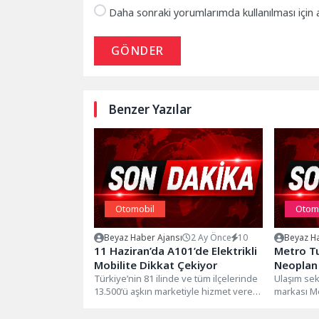
Daha sonraki yorumlarımda kullanılması için 
GÖNDER
Benzer Yazılar
Otomobil
Otom
Beyaz Haber Ajansı
2 Ay Önce
10
Beyaz Ha
11 Haziran’da A101’de Elektrikli
Metro Tu
Mobilite Dikkat Çekiyor
Neoplan 
Türkiye’nin 81 ilinde ve tüm ilçelerinde
Ulaşım se
13.500’ü aşkın marketiyle hizmet veren,
markası Me
1.200’den fazla tedarikçisiyle
NEOPLAN Sk
perakende...
filosunu...