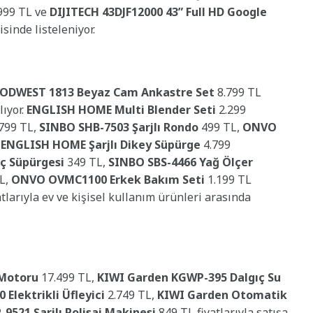
999 TL ve
DIJITECH 43DJF12000 43” Full HD Google
sinde listeleniyor.
ODWEST 1813 Beyaz Cam Ankastre Set
8.799 TL
lıyor.
ENGLISH HOME Multi Blender Seti
2.299
799 TL,
SINBO SHB-7503 Şarjlı Rondo
499 TL,
ONVO
,
ENGLISH HOME Şarjlı Dikey Süpürge
4.799
ç Süpürgesi
349 TL,
SINBO SBS-4466 Yağ Ölçer
L,
ONVO OVMC1100 Erkek Bakım Seti
1.199 TL
tlarıyla ev ve kişisel kullanım ürünleri arasında
 Motoru
17.499 TL,
KIWI Garden KGWP-395 Dalgıç Su
Elektrikli Üfleyici
2.749 TL,
KIWI Garden Otomatik
9521 Şarjlı Polisaj Makinesi
849 TL fiyatlarıyla satışa