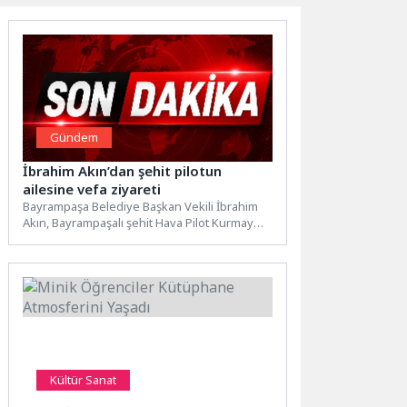
Gündem
İbrahim Akın’dan şehit pilotun
ailesine vefa ziyareti
Bayrampaşa Belediye Başkan Vekili İbrahim
Akın, Bayrampaşalı şehit Hava Pilot Kurmay
Yüzbaşı Mustafa Delikanlı’nın annesi...
Kültür Sanat