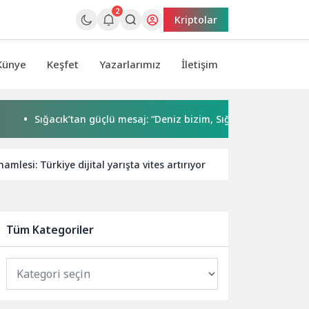
2
Kriptolar
Künye
Keşfet
Yazarlarımız
İletişim
Sığacık’tan güçlü mesaj: “Deniz bizim, Sığacık hepimizin”
amlesi: Türkiye dijital yarışta vites artırıyor
Sosyal Medya 
Tüm Kategoriler