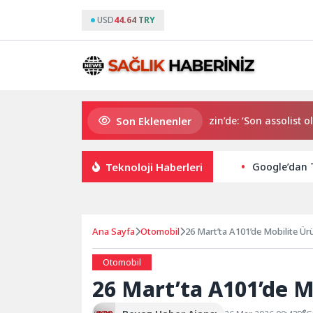
USD
44.64 TRY
Son Eklenenler
Gözde Demirbilek, NR1 Magazin’de: ‘Son assolist olarak v
Teknoloji Haberleri
Google’dan T
Ana Sayfa
Otomobil
26 Mart’ta A101’de Mobilite Ürü
Otomobil
26 Mart’ta A101’de M