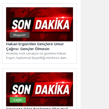
Magazin
Hakan Ergün’den Gençlere Umut
Çağrısı: Gençler Ölmesin
Anadolu rock sanatçısı ve gazeteci Hakan
Ergün, toplumsal duyarlılığı merkeze alan
yeni rap çalışması "Gençler...
Sağlık
Cinsiyete Göre Beslenme Olur mu?