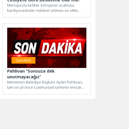
Menopozla birlikte östrojenin azalması,
kardiyovasküler risklerin artması ve ciltte
elastikiyet kaybı gibi doğal süreçler kadınları...
Gündem
Pehlivan “Sonsuza dek
unutmayacağız”
Menemen Belediye Başkanı Aydın Pehlivan,
tam on yıl önce Cumhuriyet tarihinin emsali
görülmemiş bir ihanet...