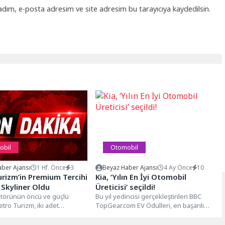
adım, e-posta adresim ve site adresim bu tarayıcıya kaydedilsin.
obil
Otomobil
ber Ajansı
1 Hf. Önce
3
Beyaz Haber Ajansı
4 Ay Önce
10
rizm’in Premium Tercihi
Kia, ‘Yılın En İyi Otomobil
Skyliner Oldu
Üreticisi’ seçildi!
ktörünün öncü ve güçlü
Bu yıl yedincisi gerçekleştirilen BBC
tro Turizm, iki adet
TopGear.com EV Ödülleri, en başarılı
yliner satın alarak
elektrikli araçları ve sektörde
dönüşüme...