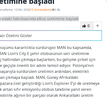
etimine başladı
ncelleme: 10 Nis 2026
15 Görüntüleme
6 dk.
0
azı Özetini Göster
nüşümü kararlılıkla sürdürüyor. MAN bu kapsamda,
AN Lion’s City E şehir otobüsünün seri üretimine
aj hattından çıkmaya başlarken, bu gelişme şirket için
ye geçişte önemli bir adımı temsil ediyor. Polonya’nın
aşarıyla sürdürülen üretimin ardından, elektrikli
dan çıkmaya başladı. MAN, Güney Afrika’daki
pazara özel geliştirdiği Lion’s Explorer E’yi de üretmeye
k artan sıfır emisyonlu otobüs talebine yanıt veren
bilite ağının bir parçası olarak Ankara’daki üretim