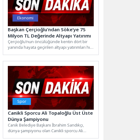
Ekonomi
Başkan Çerçioğlu’ndan Söke’ye 75
Milyon TL Değerinde Altyapı Yatırımı
Çerçioğlu’nun öncülüğünde kentin dört bir
yanında hayata geçirilen altyapı yatırımları hız
kesmeden devam ediyor.Aydın Büyükşehir...
Spor
Canikli Sporcu Ali Topaloğlu Üst Üste
Dünya Şampiyonu
Canik Belediye Başkanı İbrahim Sandıkçı,
dünya şampiyonu olan Canikli sporcu Ali
Topaloğlu'yla sevinci paylaştı.Canik