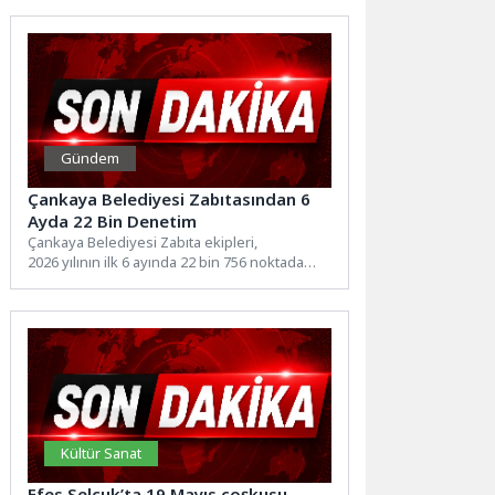
Belediyespor...
Gündem
Çankaya Belediyesi Zabıtasından 6
Ayda 22 Bin Denetim
Çankaya Belediyesi Zabıta ekipleri,
2026 yılının ilk 6 ayında 22 bin 756 noktada
denetim gerçekleştirdi. Vatandaşlardan...
Kültür Sanat
Efes Selçuk’ta 19 Mayıs coşkusu