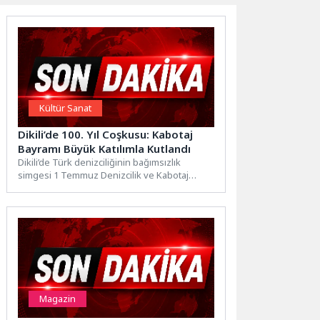
Kültür Sanat
Dikili’de 100. Yıl Coşkusu: Kabotaj
Bayramı Büyük Katılımla Kutlandı
Dikili’de Türk denizciliğinin bağımsızlık
simgesi 1 Temmuz Denizcilik ve Kabotaj
Bayramı'nın 100. yıl dönümü düzenlenen...
Magazin