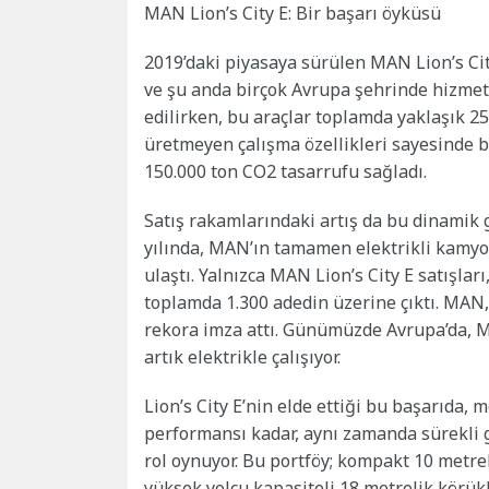
MAN Lion’s City E: Bir başarı öyküsü
2019’daki piyasaya sürülen MAN Lion’s Cit
ve şu anda birçok Avrupa şehrinde hizmet 
edilirken, bu araçlar toplamda yaklaşık 25
üretmeyen çalışma özellikleri sayesinde b
150.000 ton CO2 tasarrufu sağladı.
Satış rakamlarındaki artış da bu dinamik g
yılında, MAN’ın tamamen elektrikli kamyon
ulaştı. Yalnızca MAN Lion’s City E satışları
toplamda 1.300 adedin üzerine çıktı. MAN, 
rekora imza attı. Günümüzde Avrupa’da, M
artık elektrikle çalışıyor.
Lion’s City E’nin elde ettiği bu başarıda, m
performansı kadar, aynı zamanda sürekli g
rol oynuyor. Bu portföy; kompakt 10 metrel
yüksek yolcu kapasiteli 18 metrelik körük