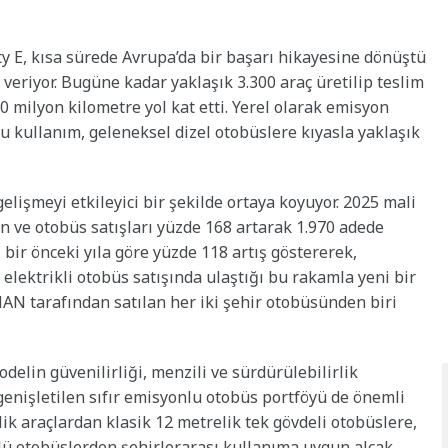
y E, kısa sürede Avrupa’da bir başarı hikayesine dönüştü
veriyor. Bugüne kadar yaklaşık 3.300 araç üretilip teslim
0 milyon kilometre yol kat etti. Yerel olarak emisyon
u kullanım, geleneksel dizel otobüslere kıyasla yaklaşık
elişmeyi etkileyici bir şekilde ortaya koyuyor. 2025 mali
 ve otobüs satışları yüzde 168 artarak 1.970 adede
, bir önceki yıla göre yüzde 118 artış göstererek,
elektrikli otobüs satışında ulaştığı bu rakamla yeni bir
AN tarafından satılan her iki şehir otobüsünden biri
odelin güvenilirliği, menzili ve sürdürülebilirlik
enişletilen sıfır emisyonlu otobüs portföyü de önemli
ik araçlardan klasik 12 metrelik tek gövdeli otobüslere,
lü otobüslerden şehirlerarası kullanıma uygun alçak