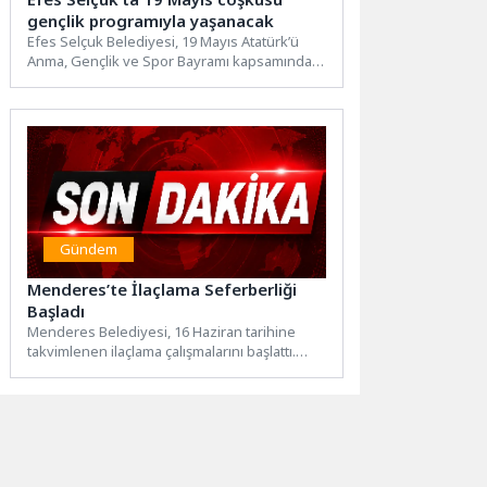
gençlik programıyla yaşanacak
Efes Selçuk Belediyesi, 19 Mayıs Atatürk’ü
Anma, Gençlik ve Spor Bayramı kapsamında
gençlere özel bir...
Gündem
Menderes’te İlaçlama Seferberliği
Başladı
Menderes Belediyesi, 16 Haziran tarihine
takvimlenen ilaçlama çalışmalarını başlattı.
İlçenin her bölgesinde ilaçlama seferberliği
sürecek.Menderes...