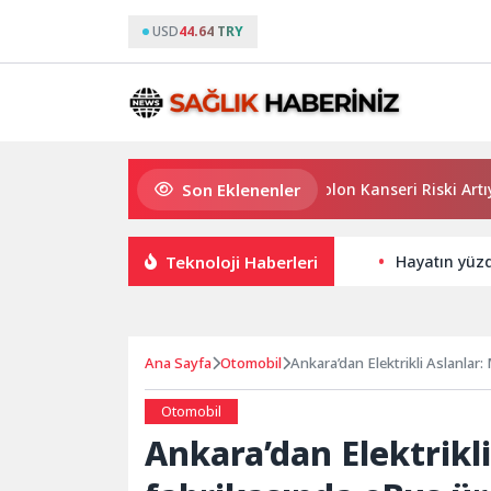
USD
44.64 TRY
Son Eklenenler
Uzun Süreli Ülseratif Kolitte Kolon Kanseri Riski Artıyor mu?
Teknoloji Haberleri
Hayatın yüzd
Ana Sayfa
Otomobil
Ankara’dan Elektrikli Aslanlar
Otomobil
Ankara’dan Elektrikl