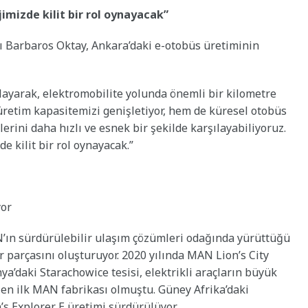
imizde kilit bir rol oynayacak”
Barbaros Oktay, Ankara’daki e-otobüs üretiminin
layarak, elektromobilite yolunda önemli bir kilometre
üretim kapasitemizi genişletiyor, hem de küresel otobüs
erini daha hızlı ve esnek bir şekilde karşılayabiliyoruz.
e kilit bir rol oynayacak.”
yor
’ın sürdürülebilir ulaşım çözümleri odağında yürüttüğü
 parçasını oluşturuyor. 2020 yılında MAN Lion’s City
ya’daki Starachowice tesisi, elektrikli araçların büyük
elen ilk MAN fabrikası olmuştu. Güney Afrika’daki
on’s Explorer E üretimi sürdürülüyor.