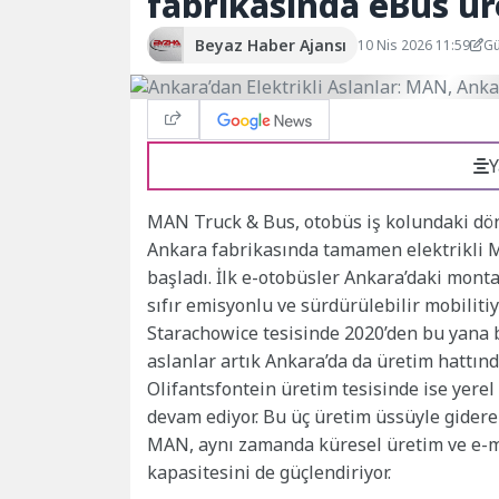
fabrikasında eBus ür
Beyaz Haber Ajansı
10 Nis 2026 11:59
Gü
Y
MAN Truck & Bus, otobüs iş kolundaki dö
Ankara fabrikasında tamamen elektrikli M
başladı. İlk e-otobüsler Ankara’daki mont
sıfır emisyonlu ve sürdürülebilir mobiliti
Starachowice tesisinde 2020’den bu yana b
aslanlar artık Ankara’da da üretim hattın
Olifantsfontein üretim tesisinde ise yerel 
devam ediyor. Bu üç üretim üssüyle gidere
MAN, aynı zamanda küresel üretim ve e-mo
kapasitesini de güçlendiriyor.