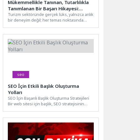
Mükemmellikle Tanınan, Tutarlılıkla
Tanımlanan Bir Başarı Hikayesi:
Hilton Dalaman Sarıgerme Resort &
Turizm sektöründe gerçek lüks, yalnızca anlık
bir deneyim değil; her temas noktasında
Golf’e Uluslararası Ödül Yağdı
istikrarlı şekilde yeniden...
seo
SEO İçin Etkili Başlık Oluşturma
Yolları
SEO İçin Başarılı Başlık Oluşturma Stratejileri
Bir web sitesi için başlık, SEO stratejisinin
temel taşlarından...