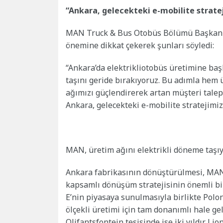
“Ankara, gelecekteki e-mobilite stratej
MAN Truck & Bus Otobüs Bölümü Başkanı 
önemine dikkat çekerek şunları söyledi:
“Ankara’da elektrikliotobüs üretimine baş
taşını geride bırakıyoruz. Bu adımla hem 
ağımızı güçlendirerek artan müşteri talepl
Ankara, gelecekteki e-mobilite stratejimizd
MAN, üretim ağını elektrikli döneme taşı
Ankara fabrikasının dönüştürülmesi, MAN
kapsamlı dönüşüm stratejisinin önemli bir
E’nin piyasaya sunulmasıyla birlikte Polon
ölçekli üretimi için tam donanımlı hale g
Olifantsfontein tesisinde ise iki yıldır Li