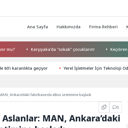
Ana Sayfa
Hakkımızda
Firma Rehberi
Karşıyaka’da “sokak” çocukların!
Keçiören Belediyes
e 60’ı karanlıkta geçiyor
Yerel İşletmeler İçin Teknoloji Od
: MAN, Ankara’daki fabrikasında eBus üretimine başladı
0
i Aslanlar: MAN, Ankara’daki