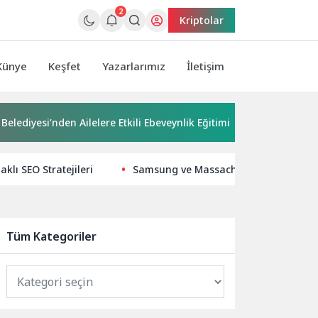
2
Kriptolar
Künye
Keşfet
Yazarlarımız
İletişim
i’nden Ailelere Etkili Ebeveynlik Eğitimi
Güzelbahçe’de Mar
aklı SEO Stratejileri
Samsung ve Massachusetts General Hosp
Tüm Kategoriler