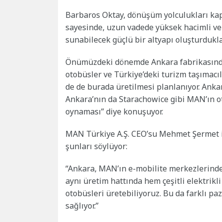
Barbaros Oktay, dönüşüm yolculukları kaps
sayesinde, uzun vadede yüksek hacimli ve 
sunabilecek güçlü bir altyapı oluşturdukl
Önümüzdeki dönemde Ankara fabrikasında Li
otobüsler ve Türkiye’deki turizm taşımacıl
de de burada üretilmesi planlanıyor. Ankar
Ankara’nın da Starachowice gibi MAN’ın o
oynaması” diye konuşuyor.
MAN Türkiye A.Ş. CEO’su Mehmet Şermet is
şunları söylüyor:
“Ankara, MAN’ın e-mobilite merkezlerinden
aynı üretim hattında hem çeşitli elektrik
otobüsleri üretebiliyoruz. Bu da farklı pa
sağlıyor.”