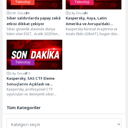
Teknoloji
Teknoloji
3 Hf. Önce
8
2 Ay Önce
6
Siber saldırılarda yapay zekâ
Kaspersky, Asya, Latin
etkisi dikkat çekiyor
Amerika ve Avrupa’daki
Siber güvenlik alanında dünya
Kaspersky Küresel Araştırma ve
kuruluşları hedef alan yeni
lideri olan ESET, Aralık 2025’ten
Analiz Ekibi (GReAT), bugün dünya
StrikeShark kampanyasına
Mayıs 2026’ya kadar ESET
genelinde pek çok kuruluşu hedef
karşı uyardı
telemetrisinde gözlemlenen...
alan...
Teknoloji
2 Ay Önce
11
Kaspersky, SAS CTF Eleme
Sonuçlarını Açıkladı ve
Kaspersky, profesyonel CTF
Kaspersky{CTF} 2026
oyuncuları ve deneyimli siber
Başvurularını Başlattı
güvenlik uzmanlarına yönelik her
yıl düzenlediği SAS CTF...
Tüm Kategoriler