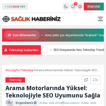
2
Kriptolar
USD
44.64 TRY
Son Eklenenler
sahiplerini buldu
Anne Şehir yaz akşamlarında “Arabesk” rüzgârı esti
Teknoloji Haberleri
SEO Dünyasında Yeni Teknoloji Trendle
Ana Sayfa
Teknoloji
Arama Motorlarında Yüksel: Teknolojiyle SEO
Uyumunu Sağla
Teknoloji
0
Arama Motorlarında Yüksel:
Teknolojiyle SEO Uyumunu Sağla
EnginDeniz
25 Mar 2026 03:01
Güncelleme: 25 Mar 2026