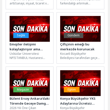
arttıSanayi, inşaat, ticaret ve
farkındalığı artırmak
hizmet sektörleri
amacıyla düzenlediği
toplamında ciro endeksi
seminerde engelli bireylerin
(2021=100), 2026...
yaşadığı sorunların asıl
kaynağının fiziksel...
Sağlık
Gündem
Emojiler iletişimi
Çiftçinin emeği bu
kolaylaştırıyor ama
merkezde korunacak
Üsküdar Üniversitesi
Kocaeli Büyükşehir
yetmiyor!
NPİSTANBUL Hastanesi
Belediyesi tarafından geçen
Klinik Psikolog Göktuğ
ay hizmete açılan Kandıra
Kılıç, günümüz dijital
Tarımsal Ürün Depolama ve
iletişiminde emojilerin yeri
Değerlendirme Merkezi,...
ve duygusal iletişime...
Magazin
Eğitim
Bülent Ersoy Ankara’daki
Konya Büyükşehir YKS
Törende Geceye Damga
Adaylarına Ücretsiz
2026 Yılı Öne Çıkan
Konya Büyükşehir
Vurdu
Tercih Danışmanlığı