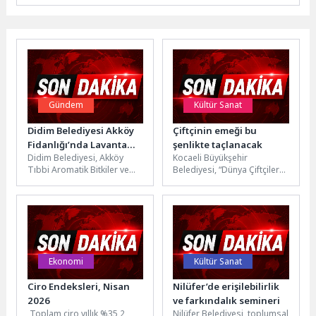
Gündem
Kültür Sanat
Didim Belediyesi Akköy
Çiftçinin emeği bu
Fidanlığı’nda Lavanta
şenlikte taçlanacak
Didim Belediyesi, Akköy
Kocaeli Büyükşehir
Hasadı Gerçekleştirildi
Tıbbi Aromatik Bitkiler ve
Belediyesi, “Dünya Çiftçiler
Süs Bitkileri Fidanlığı'nda
Günü” dolayısıyla bu yıl
yürüttüğü üretim faaliyetleri
11’incisini düzenleyeceği
kapsamında lavanta...
“Çiftçi Şenliği” ile üreticileri...
Ekonomi
Kültür Sanat
Ciro Endeksleri, Nisan
Nilüfer’de erişilebilirlik
2026
ve farkındalık semineri
Toplam ciro yıllık %35,2
Nilüfer Belediyesi, toplumsal