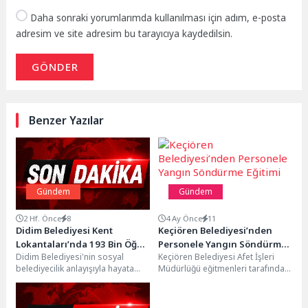
Daha sonraki yorumlarımda kullanılması için adım, e-posta
adresim ve site adresim bu tarayıcıya kaydedilsin.
GÖNDER
Benzer Yazılar
Gündem
Gündem
2 Hf. Önce
8
4 Ay Önce
11
Didim Belediyesi Kent
Keçiören Belediyesi’nden
Lokantaları’nda 193 Bin Öğün
Personele Yangın Söndürme
Didim Belediyesi'nin sosyal
Keçiören Belediyesi Afet İşleri
Halkla Buluştu
Eğitimi
belediyecilik anlayışıyla hayata
Müdürlüğü eğitmenleri tarafından,
geçirdiği Kent Lokantaları, uygun
Çevre Koruma ve Kontrol
fiyatlı, sağlıklı ve kaliteli yemek...
Müdürlüğü personeline yönelik
kapsamlı...