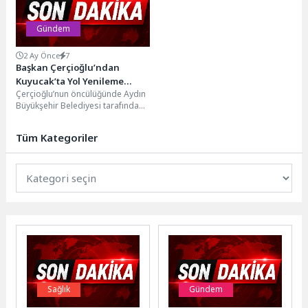
Gündem
2 Ay Önce
7
Başkan Çerçioğlu’ndan
Kuyucak’ta Yol Yenileme
Çerçioğlu’nun öncülüğünde Aydın
Çalışması
Büyükşehir Belediyesi tarafından
kent genelinde eş zamanlı olarak
sürdürülen yol yapım ve...
Tüm Kategoriler
Sağlık
Gündem