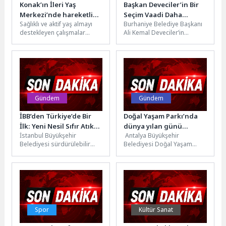
Konak’ın İleri Yaş
Başkan Deveciler’in Bir
Merkezi’nde hareketli
Seçim Vaadi Daha
Sağlıklı ve aktif yaş almayı
Burhaniye Belediye Başkanı
yaşam semineri
Hayata Geçiyor:
destekleyen çalışmalar
Ali Kemal Deveciler’in
Bahçelievler Pazar Yeri
kapsamında Konak
geçtiğimiz seçim döneminde
Yenileniyor
Belediyesi ve Medicana
kamuoyuyla paylaştığı
International İzmir
projeler arasında yer alan...
Hastanesi...
Gündem
Gündem
İBB’den Türkiye’de Bir
Doğal Yaşam Parkı’nda
İlk: Yeni Nesil Sıfır Atık
dünya yılan günü
İstanbul Büyükşehir
Antalya Büyükşehir
Dönemi
etkinliği
Belediyesi sürdürülebilir
Belediyesi Doğal Yaşam
şehirler ve iklim değişikliğiyle
Parkı, 16 Temmuz Dünya
mücadele hedefleri
Yılan Günü kapsamında
doğrultusunda atık ve çevre
düzenlediği etkinlikle
yönetiminde...
yılanların...
Spor
Kültür Sanat