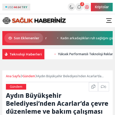
2
Kriptolar
USD
44.64 TRY
Son Eklenenler
erini yapay zekaya bırakıyor
Kadın arkadaşlıkları ruh sağlığını güçlend
Teknoloji Haberleri
Yüksek Performanslı Teknoloji Reklamları
Ana Sayfa
Gündem
Aydın Büyükşehir Belediyesi’nden Acarlar’da
çevre düzenleme ve bakım çalışması
Gündem
0
Aydın Büyükşehir
Belediyesi’nden Acarlar’da çevre
düzenleme ve bakım çalışması