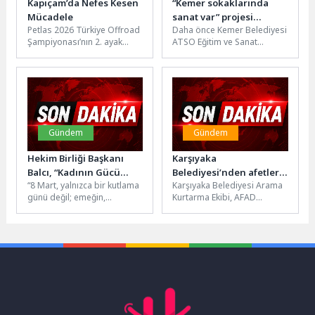
Kapıçam’da Nefes Kesen
“Kemer sokaklarında
Mücadele
sanat var” projesi
Petlas 2026 Türkiye Offroad
Daha önce Kemer Belediyesi
başladı
Şampiyonası’nın 2. ayak
ATSO Eğitim ve Sanat
yarışı, Kahramanlar Offroad
Merkezi'nde Kemer Belediye
Kulübü tarafından 22 araç
Başkan Yardımcısı Furkan
ve...
Üstündağ...
Gündem
Gündem
Hekim Birliği Başkanı
Karşıyaka
Balcı, “Kadının Gücü
Belediyesi’nden afetlere
“8 Mart, yalnızca bir kutlama
Karşıyaka Belediyesi Arama
Toplumun Gücüdür”
karşı güçlü adım!
günü değil; emeğin,
Kurtarma Ekibi, AFAD
mücadelenin ve eşitlik
tarafından gerçekleştirilen
arayışının sembolüdür”
hafif seviye akreditasyon
diyen Hekim...
sınavını geçerek akredite
oldu....