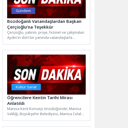
Gündem
Bozdoğanlı Vatandaşlardan Başkan
Çerçioğlu’na Teşekkür
Çerçioğlu, yatırım, proje, hizmet ve çalışmaları
Aydın'ın dört bir yanında vatandaşlarla
buluşturmaya devam ediyor.Aydın
Büyükşehir...
Kültür Sanat
Öğrencilere Kentin Tarihi Mirası
Anlatıldı
Manisa Kent Konseyi öncülüğünde; Manisa
Valiliği, Büyükşehir Belediyesi, Manisa Celal
Bayar Üniversitesi, İl Kültür ve...