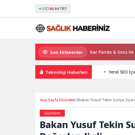
USD
44.64 TRY
Son Eklenenler
Gloria Hotels & Resorts, Ödüllü bar Panda & Sons ile unutulm
Teknoloji Haberleri
Yerel SEO İç
Ana Sayfa
Gündem
Bakan Yusuf Tekin Suriye Ziyare
Gündem
Bakan Yusuf Tekin Su