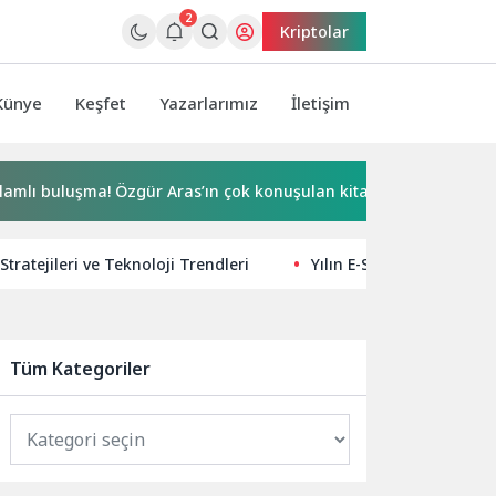
2
Kriptolar
Künye
Keşfet
Yazarlarımız
İletişim
uşma! Özgür Aras’ın çok konuşulan kitabı yeni baskısını Titanic 
Stratejileri ve Teknoloji Trendleri
Yılın E-Spor ve Oyun Düny
Tüm Kategoriler