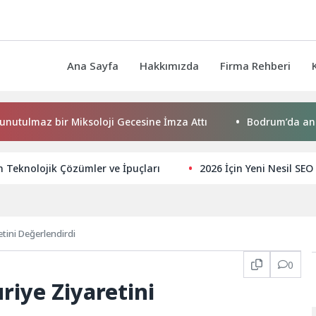
Ana Sayfa
Hakkımızda
Firma Rehberi
az bir Miksoloji Gecesine İmza Attı
Bodrum’da anlamlı bul
in Teknolojik Çözümler ve İpuçları
2026 İçin Yeni Nesil SEO 
tini Değerlendirdi
0
riye Ziyaretini