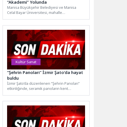
“Akademi” Yolunda
Manisa Büyükşehir Belediyesi ve Manisa
Celal Bayar Üniversitesi, mahalle
muhtarlarının hizmet kalitesini artırmak için
“Muhtarlar...
Kültür Sanat
“Şehrin Panoları” İzmir Şato’da hayat
buldu
İzmir Şato’da düzenlenen “Şehrin Panoları”
etkinliğinde, seramik panoların kent
belleğindeki yeri sanat ve mimarlık
ekseninde...