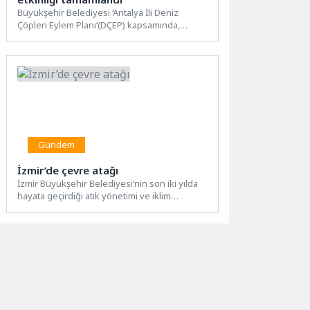
Büyükşehir Belediyesi ‘Antalya İli Deniz
Çöpleri Eylem Planı’(DÇEP) kapsamında,
vatandaşların deniz ve kıyı çöplerine yönelik...
Gündem
İzmir’de çevre atağı
İzmir Büyükşehir Belediyesi’nin son iki yılda
hayata geçirdiği atık yönetimi ve iklim
yatırımlarıyla kent genelinde...