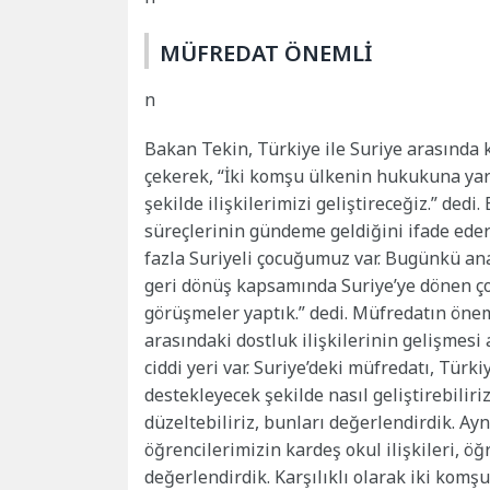
MÜFREDAT ÖNEMLİ
n
Bakan Tekin, Türkiye ile Suriye arasında k
çekerek, “İki komşu ülkenin hukukuna yara
şekilde ilişkilerimizi geliştireceğiz.” ded
süreçlerinin gündeme geldiğini ifade ede
fazla Suriyeli çocuğumuz var. Bugünkü an
geri dönüş kapsamında Suriye’ye dönen ço
görüşmeler yaptık.” dedi. Müfredatın öne
arasındaki dostluk ilişkilerinin gelişmes
ciddi yeri var. Suriye’deki müfredatı, Türki
destekleyecek şekilde nasıl geliştirebiliriz
düzeltebiliriz, bunları değerlendirdik. Ayn
öğrencilerimizin kardeş okul ilişkileri, 
değerlendirdik. Karşılıklı olarak iki komş