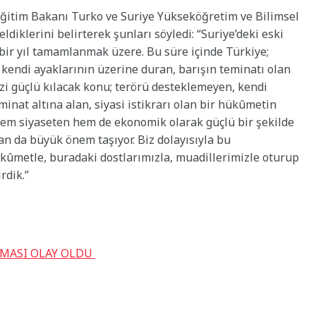
ğitim Bakanı Turko ve Suriye Yükseköğretim ve Bilimsel
ldiklerini belirterek şunları söyledi: “Suriye’deki eski
bir yıl tamamlanmak üzere. Bu süre içinde Türkiye;
ı, kendi ayaklarının üzerine duran, barışın teminatı olan
izi güçlü kılacak konu; terörü desteklemeyen, kendi
minat altına alan, siyasi istikrarı olan bir hükûmetin
n hem siyaseten hem de ekonomik olarak güçlü bir şekilde
an da büyük önem taşıyor. Biz dolayısıyla bu
kûmetle, buradaki dostlarımızla, muadillerimizle oturup
rdik.”
AMASI OLAY OLDU