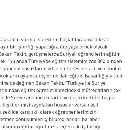
apsamlı işbirliği sürecinin başlatılacağına dikkati
şır bir işbirliği yapacağız, dünyaya örnek olacak
i. Bakan Tekin, görüşmelerde Suriyeli öğrencilerin eğitim
rek, “Şu anda Türkiye’de eğitim sistemimizde 800 binden
a gündem başlıklarımızdan bir tanesi onurlu ve gönüllü
cukların uyum süreçlerine dair Eğitim Bakanlığıyla ciddi
mine de değinen Bakan Tekin, “Türkiye ile Suriye
i açısından eğitim öğretim sürecindeki müfredatların çok
ye ile Suriye arasındaki tarihî ve güçlü kültürel bağları
, ilişkilerimizi zayıflatan hususlar varsa nasıl
ı şekilde karşılıklı olarak öğretmenlerimizin,
öğretmen dönüşümleri gibi programları beraber
u ülkenin eğitim öğretim süreçlerinde iş birliği