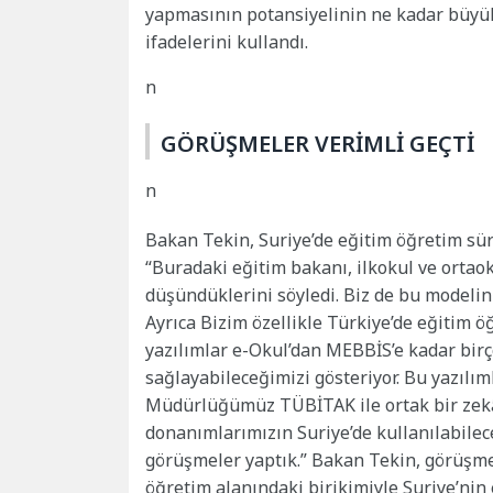
yapmasının potansiyelinin ne kadar büyük
ifadelerini kullandı.
n
GÖRÜŞMELER VERİMLİ GEÇTİ
n
Bakan Tekin, Suriye’de eğitim öğretim sür
“Buradaki eğitim bakanı, ilkokul ve ortaok
düşündüklerini söyledi. Biz de bu modelin
Ayrıca Bizim özellikle Türkiye’de eğitim ö
yazılımlar e-Okul’dan MEBBİS’e kadar bir
sağlayabileceğimizi gösteriyor. Bu yazılıml
Müdürlüğümüz TÜBİTAK ile ortak bir zekâ t
donanımlarımızın Suriye’de kullanılabileceğ
görüşmeler yaptık.” Bakan Tekin, görüşmel
öğretim alanındaki birikimiyle Suriye’nin 