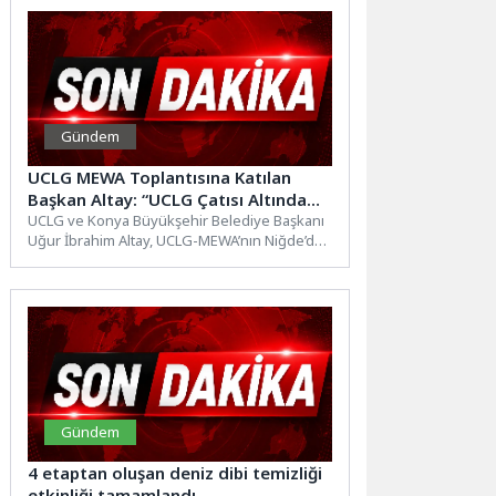
Gündem
UCLG MEWA Toplantısına Katılan
Başkan Altay: “UCLG Çatısı Altında
Krizlere Karşı Daha Koordineli, Daha
UCLG ve Konya Büyükşehir Belediye Başkanı
Uğur İbrahim Altay, UCLG-MEWA’nın Niğde’de
Hızlı ve Daha Etkili Mekanizmalar
düzenlenen Yönetim Kurulu Toplantısı...
Geliştirmeliyiz”
Gündem
4 etaptan oluşan deniz dibi temizliği
etkinliği tamamlandı