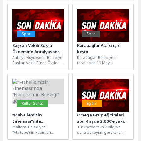
bölgesine giden kan...
sorunlarından biri olarak
görülüyor. Bebeğin
cildinde...
Spor
Spor
Başkan Vekili Büşra
Karabağlar Ata’sı için
Özdemir’e Antalyaspor
koştu
Antalya Büyükşehir Belediye
Karabağlar Belediyesi
yönetiminden teşekkür
Başkan Vekili Büşra Özdemir,
tarafından 19 Mayıs
ziyareti
Antalyaspor Kulübü Başkanı
Atatürk'ü Anma, Gençlik ve
Mustafa Ergün ve yönetim
Spor Bayramı kapsamında
kurulunu...
bu yıl 10'uncusu...
Kültür Sanat
Eğitim
“Mahallemizin
Omega Grup eğitimleri
Sineması”nda
son 4 ayda 2.000’e yakın
Maltepe Belediyesi
Türkiye’de teknik bilgi ve
“Narperi’nin Bileziği”
öğrenciye ulaştı
“Maltepe’nin Kadınları
saha deneyimi gerektiren
gösterildi
Sinema Yapıyor” atölyesinin
alanlarda, yetişmiş insan