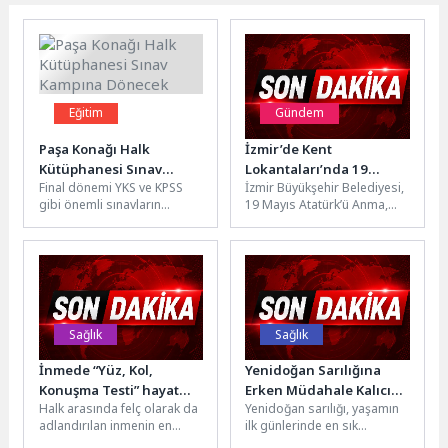
Eğitim
Gündem
Paşa Konağı Halk
İzmir’de Kent
Kütüphanesi Sınav
Lokantaları’nda 19
Final dönemi YKS ve KPSS
İzmir Büyükşehir Belediyesi,
Kampına Dönecek
Mayıs’a özel ücretsiz
gibi önemli sınavların
19 Mayıs Atatürk’ü Anma,
yemek
yaklaşmasıyla birlikte
Gençlik ve Spor Bayramı
Nevşehir Belediyesi Paşa
kapsamında Kent
Konağı Halk...
Lokantaları’nda yurttaşlara...
Sağlık
Sağlık
İnmede “Yüz, Kol,
Yenidoğan Sarılığına
Konuşma Testi” hayat
Erken Müdahale Kalıcı
Halk arasında felç olarak da
Yenidoğan sarılığı, yaşamın
kurtarıyor
Beyin Hasarını
adlandırılan inmenin en
ilk günlerinde en sık
Önleyebilir
basit anlatımıyla, “beynin bir
karşılaşılan sağlık