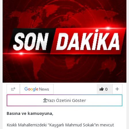
0
Yazı Özetini Göster
Basına ve kamuoyuna,
Kısıklı Mahallemizdeki “Kaşgarlı Mahmud Sokak”ın mevcut