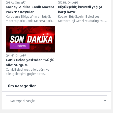
1 Ay Önce
7
2 Hf. Önce
5
Karneyi Aldılar, Canik Macera
Büyükşehir, kuvvetli yağışa
Parkı’na Koştular
karşı hazır
Karadeniz Bölgesi'nin en büyük
Kocaeli Büyükşehir Belediyesi,
macera parkı Canik Macera Parkı,
Meteoroloji Genel Müdürlüğü’nün
karne sevinci yaşayan çocukların
kuvvetli yağış uyarısı
ve ailelerin...
doğrultusunda kent genelinde
tüm hazırlıklarını tamamladı....
Gündem
4 Hf. Önce
7
Canik Belediyesi’nden “Güçlü
Aile” Vurgusu
Canik Belediyesi, aile bağını ve
aile içi iletişimi güçlendiren
programlarıyla farkındalık
oluşturuyor.Canik Belediyesi'nin
Tüm Kategoriler
aile kurumunun...