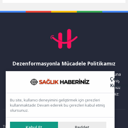
düzenlediği “Mahallemizin
kaynağına duyulan ihtiyaç
Sinemasında Bu Ay”da,
giderek artıyor....
“Narperi’nin Bileziği”
filminin...
Dezenformasyonla Mücadele Politikamız
Yayınlanan haberler doğruluk ilkesi gözetilerek hazırlanır. Buna
Çerez
rağmen bazı içeriklerde eksik, hatalı veya güncelliğini yitirmiş
Kullanı
bilgiler bulunabilir.Yanlış veya yanıltıcı olduğunu düşündüğünüz
haberleri aşağıdaki iletişim kanallarından bize bildirebilirsiniz:
Bu site, kullanıcı deneyimini geliştirmek için çerezleri
kullanmaktadır. Devam ederek bu çerezleri kabul etmiş
olursunuz.
Ana Sayfa
Tüm hakları saklıdır. Sitede yer alan içerikler izinsiz kopyalanamaz,
Kabul Et
Reddet