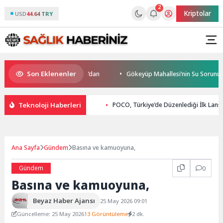
2
Kriptolar
USD
44.64 TRY
Son Eklenenler
’da start Başkan Büyükakın’dan
Gökeyüp Mahallesi’nin Su Sorunu Çöz
Teknoloji Haberleri
POCO, Türkiye’de Düzenlediği İlk Lansm
Ana Sayfa
Gündem
Basına ve kamuoyuna,
Gündem
0
Basına ve kamuoyuna,
Beyaz Haber Ajansı
25 May 2026 09:01
Güncelleme: 25 May 2026
13 Görüntüleme
2 dk.