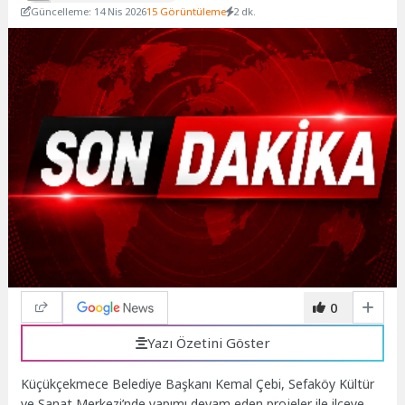
Güncelleme: 14 Nis 2026
15 Görüntüleme
2 dk.
0
Yazı Özetini Göster
Küçükçekmece Belediye Başkanı Kemal Çebi, Sefaköy Kültür
ve Sanat Merkezi’nde yapımı devam eden projeler ile ilçeye