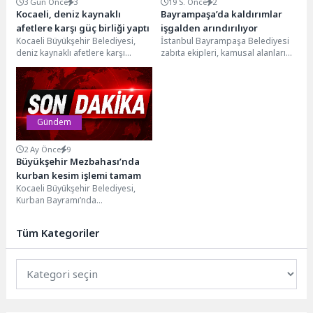
3 Gün Önce
3
19 S. Önce
2
Kocaeli, deniz kaynaklı
Bayrampaşa’da kaldırımlar
afetlere karşı güç birliği yaptı
işgalden arındırılıyor
Kocaeli Büyükşehir Belediyesi,
İstanbul Bayrampaşa Belediyesi
deniz kaynaklı afetlere karşı
zabıta ekipleri, kamusal alanların
hazırlık seviyesini artırıyor. Bu
düzenli ve güvenli kullanımını
kapsamda “Adalar Deniz
sağlamak amacıyla yol ve...
Senaryolu...
Gündem
2 Ay Önce
9
Büyükşehir Mezbahası’nda
kurban kesim işlemi tamam
Kocaeli Büyükşehir Belediyesi,
Kurban Bayramı’nda
vatandaşların kurban ibadetlerini
sağlıklı, güvenli ve dini usullere
Tüm Kategoriler
uygun şekilde...