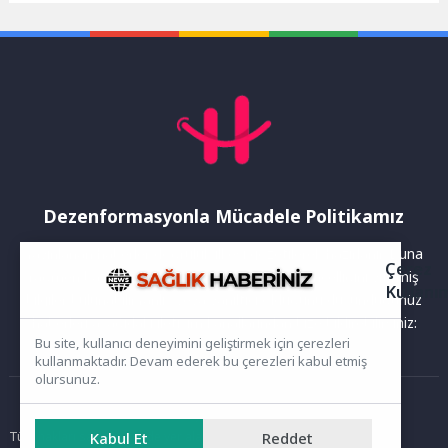
sağlamak amacıyla önemli...
Ulaşlı Sahili’nde de
aralıksız...
Dezenformasyonla Mücadele Politikamız
Yayınlanan haberler doğruluk ilkesi gözetilerek hazırlanır. Buna
Çerez
rağmen bazı içeriklerde eksik, hatalı veya güncelliğini yitirmiş
Kullanı
bilgiler bulunabilir.Yanlış veya yanıltıcı olduğunu düşündüğünüz
haberleri aşağıdaki iletişim kanallarından bize bildirebilirsiniz:
Bu site, kullanıcı deneyimini geliştirmek için çerezleri
kullanmaktadır. Devam ederek bu çerezleri kabul etmiş
olursunuz.
Ana Sayfa
Tüm hakları saklıdır. Sitede yer alan içerikler izinsiz kopyalanamaz,
Kabul Et
Reddet