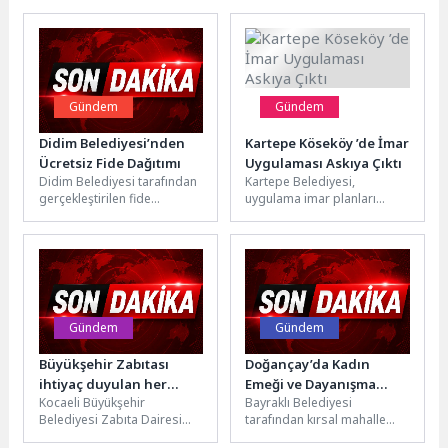
Gündem
Gündem
Didim Belediyesi’nden
Kartepe Köseköy ’de İmar
Ücretsiz Fide Dağıtımı
Uygulaması Askıya Çıktı
Didim Belediyesi tarafından
Kartepe Belediyesi,
gerçekleştirilen fide
uygulama imar planları
dağıtımında; belediyeye ait
tamamlanan bölgelerde
seralarda üretilen kabak,
yürüttüğü imar uygulaması
patlıcan, salatalık, domates
(şuyulandırma) çalışmalarına
ve...
hız kesmeden devam...
Gündem
Gündem
Büyükşehir Zabıtası
Doğançay’da Kadın
ihtiyaç duyulan her
Emeği ve Dayanışma
Kocaeli Büyükşehir
Bayraklı Belediyesi
yerde
Buluştu
Belediyesi Zabıta Dairesi
tarafından kırsal mahalle
Başkanlığı ekipleri, kent
kültürünü yaşatmak, kadın