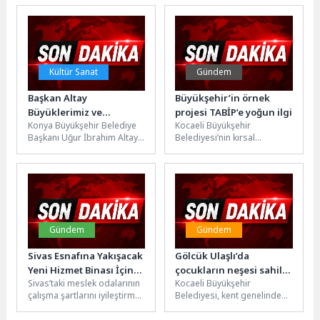
genelinde yürüttükleri
emeğini görünür kılmak ve
denetim faaliyetlerinin yanı
yerel üretimi desteklemek...
sıra ihtiyaç...
Kültür Sanat
Gündem
Başkan Altay
Büyükşehir’in örnek
Büyüklerimiz ve
projesi TABİP’e yoğun ilgi
Konya Büyükşehir Belediye
Kocaeli Büyükşehir
Kahraman Gazilerimiz
Başkanı Uğur İbrahim Altay,
Belediyesi’nin kırsal
İçin “Vefa Umresi”
Kurban Bayramı öncesi
kalkınma vizyonu
Projesinin Müjdesini
büyüklerimiz ve kahraman
doğrultusunda hayata
Verdi
gazilerimizin yüzünü...
geçirdiği Tıbbi ve Aromatik
Bitki Yetiştiriciliği Projesi...
Gündem
Gündem
Sivas Esnafına Yakışacak
Gölcük Ulaşlı’da
Yeni Hizmet Binası İçin
çocukların neşesi sahile
Sivas’taki meslek odalarının
Kocaeli Büyükşehir
İmzalar Atıldı
taşınacak
çalışma şartlarını iyileştirmek
Belediyesi, kent genelinde
ve esnafa daha kaliteli
sürdürdüğü çocuk oyun
hizmet sunulmasını
grubu çalışmalarına Gölcük