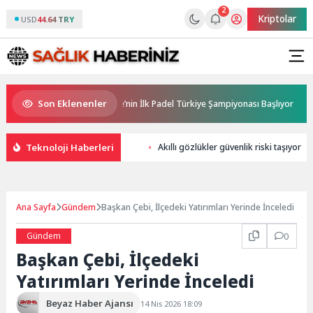
2
Kriptolar
USD
44.64 TRY
Son Eklenenler
 Sponsorluğunda Türkiye’nin İlk Padel Türkiye Şampiyonası Başlıyor
Teknoloji Haberleri
Akıllı gözlükler güvenlik riski taşıyor
Ana Sayfa
Gündem
Başkan Çebi, İlçedeki Yatırımları Yerinde İnceledi
Gündem
0
Başkan Çebi, İlçedeki
Yatırımları Yerinde İnceledi
Beyaz Haber Ajansı
14 Nis 2026 18:09