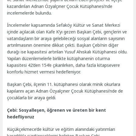
kazandırılan Adnan Özyalçıner Çocuk Kütüphanesi’nde
incelemelerde bulundu.
İncelemeler kapsamında Sefaköy Kültür ve Sanat Merkezi
içinde açılacak olan Kafe K’yı gezen Başkan Çebi, gençlerin ve
vatandaşların bir araya gelebileceği sosyal alanların sayısının
artırılmasının önemine dikkat çekti. Başkan Çebi’nin diğer
durağı ise kapasitesi artırılan Yusuf Ahıskalı Kütüphanesi oldu.
Yapılan düzenlemelerle birlikte kütüphanenin oturma
kapasitesi 42’den 154’e çıkarılırken, daha fazla kitapsevere
konforlu hizmet vermesi hedefleniyor.
Başkan Çebi, ilçenin 11. kütüphanesi olarak minik okurlara
kapılarını açan Adnan Özyalçıner Çocuk Kütüphanesi’nde de
çocuklarla bir araya geldi.
Çebi: Sosyalleşen, öğrenen ve üreten bir kent
hedefliyoruz
Küçükçekmece’de kültür ve eğitim alanındaki yatırımları
kararlılıkla sürdüreceklerini belirten Başkan Çebi,