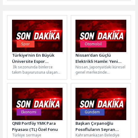
Spor
Otomobil
Türkiye’nin En Büyük
Nissan’dan Güçlü
Üniversite Espor
Elektrikli Hamle: Yeni
İlk sezonunda binlerce
Nissan, Japonya’daki küresel
Turnuvası PMCC Sezon 2
JUKE Sahneye Çıktı
takım başvurusuna ulaşan
genel merkezinde
Başlıyor
PMCC, ikinci sezonunda
düzenlenen Vision
daha geniş bir katılım ve
etkinliğinde tamamen yeni,
daha...
tam elektrikli JUKE’u tanıttı
ve...
Ekonomi
Gündem
QNB Portföy YMK Para
Başkan Çırpanoğlu
Piyasası (TL) Özel Fonu
Posofluların Seyran
Türkiye sermaye
Kahramankazan Belediye
Şenliği’ne Katıldı