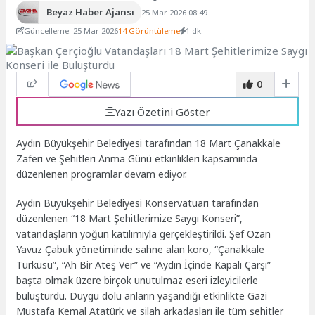
Beyaz Haber Ajansı
25 Mar 2026 08:49
Güncelleme: 25 Mar 2026
14 Görüntüleme
1 dk.
0
Yazı Özetini Göster
Aydın Büyükşehir Belediyesi tarafından 18 Mart Çanakkale
Zaferi ve Şehitleri Anma Günü etkinlikleri kapsamında
düzenlenen programlar devam ediyor.
Aydın Büyükşehir Belediyesi Konservatuarı tarafından
düzenlenen “18 Mart Şehitlerimize Saygı Konseri”,
vatandaşların yoğun katılımıyla gerçekleştirildi. Şef Ozan
Yavuz Çabuk yönetiminde sahne alan koro, “Çanakkale
Türküsü”, “Ah Bir Ateş Ver” ve “Aydın İçinde Kapalı Çarşı”
başta olmak üzere birçok unutulmaz eseri izleyicilerle
buluşturdu. Duygu dolu anların yaşandığı etkinlikte Gazi
Mustafa Kemal Atatürk ve silah arkadaşları ile tüm şehitler