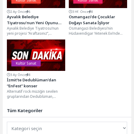
Kültür Sanat
Kültür Sanat
2 Ay Önce
6
3 Hf. Önce
8
Ayvalık Belediye
Osmangazi’de Çocuklar
Tiyatrosu’nun Yeni Oyunu
Doğayı Sanata İşliyor
Ayvalık Belediye Tiyatrosu’nun
Osmangazi Belediyesi’nin
“Araftasınız” Seyirciyle
yeni projesi “Araftasınız”,
Hüdavendigar Yetenek Evi’nde
Buluştu
prömiyerini yoğun ilgi gören bir
başlattığı “Orman Sanatları
gösterimle gerçekleştirdi.
Atölyesi”, çocukların doğadan
Tiyatronun bugüne...
toplanan materyalleri sanat
eserine...
Kültür Sanat
3 Ay Önce
8
İzmit’te Dedublüman’dan
“EnFest” konser
Alternatif rock müziğin sevilen
gruplarından Dedublüman,
EnFest etkinlikleri kapsamında
Kocaeli gençliğiyle buluştu. İzmit
Tüm Kategoriler
Milli İrade...