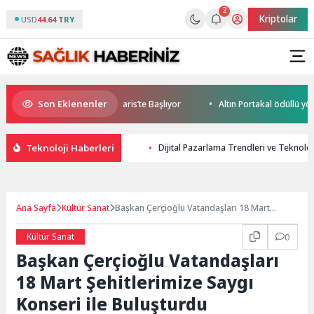
2
Kriptolar
USD
44.64 TRY
Son Eklenenler
ile World Cup Heyecanı Paris’te Başlıyor
Altın Portakal ödüllü yönet
Teknoloji Haberleri
Dijital Pazarlama Trendleri ve Teknoloj
Ana Sayfa
Kültür Sanat
Başkan Çerçioğlu Vatandaşları 18 Mart
Şehitlerimize Saygı Konseri ile Buluşturdu
Kültür Sanat
0
Başkan Çerçioğlu Vatandaşları
18 Mart Şehitlerimize Saygı
Konseri ile Buluşturdu