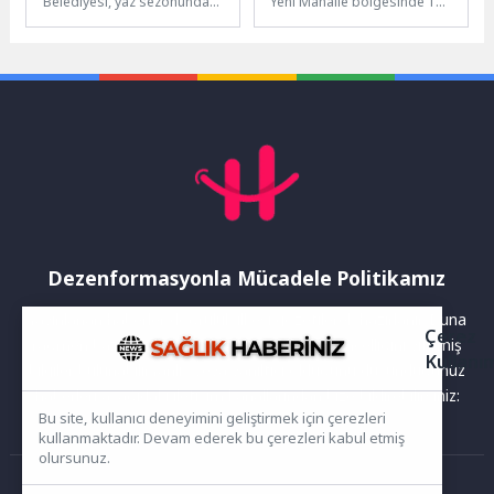
Belediyesi, yaz sezonunda
Yeni Mahalle bölgesinde 11
milyonlarca yerli ve yabancı
sokakta tretuvar
ziyaretçiyi ağırlayan dünyaca
uygulamalarını sürdürüyor.
ünlü Konyaaltı Sahili’nde...
Devam eden çalışmaları
Belediye...
Dezenformasyonla Mücadele Politikamız
Yayınlanan haberler doğruluk ilkesi gözetilerek hazırlanır. Buna
Çerez
rağmen bazı içeriklerde eksik, hatalı veya güncelliğini yitirmiş
Kullanı
bilgiler bulunabilir.Yanlış veya yanıltıcı olduğunu düşündüğünüz
haberleri aşağıdaki iletişim kanallarından bize bildirebilirsiniz:
Bu site, kullanıcı deneyimini geliştirmek için çerezleri
kullanmaktadır. Devam ederek bu çerezleri kabul etmiş
olursunuz.