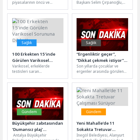
piyasalarının öncü ve
Başkanı Selim Çırpanoğlu,
yenilikçi güçlerinden biri
Etimesgut, Yenimahalle,
olan QNB Portföy, QNB Bank
Çankaya, Ayvalı ve Sincan
ile yeni...
Ardahan-Posoflular
Dernekleri tarafından
düzenlenen...
Sağlık
Sağlık
100 Erkekten 15’inde
“Ergenliktir geçer”,
Görülen Varikosel
“Dikkat çekmek istiyor”,
Varikosel, erkeklerde
Son yıllarda çocuklar ve
Sorununa Dikkat!
“Her çocukta olur”
testisleri saran
ergenler arasında görülen
demeyin!
toplardamarların anormal
öfke patlamaları, akran
şekilde genişlemesi sonucu
zorbalığı, içe kapanma, riskli
oluşan yaygın bir hastalık
davranışlar...
olarak biliniyor....
Gündem
Gündem
Büyükşehir zabıtasından
Yeni Mahalle’de 11
‘Dumansız plaj’
Sokakta Tretuvar
Antalya Büyükşehir
İnegöl Belediyesi, Alanyurt
uygulaması denetimi
Çalışması Sürüyor