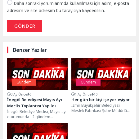
Daha sonraki yorumlarımda kullanılması için adım, e-posta
adresim ve site adresim bu tarayıcıya kaydedilsin.
GÖNDER
Benzer Yazılar
Gündem
Gündem
3 Ay Önce
6
1 Ay Önce
10
İnegöl Belediyesi Mayıs Ayı
Her gün bir kişi işe yerleşiyor
İzmir Büyükşehir Belediyesi
Meclis Toplantısı Yapıldı
Meslek Fabrikası Şube Müdürlüğü
İnegöl Belediye Meclisi, Mayıs ayı
İstihdamı Geliştirme ve
oturumunda 12 gündem
Destekleme Birimi, kurs
maddesiyle Çarşamba günü
merkezleri, www.isteizmir.net dijital
toplandı.İnegöl Belediyesi Mayıs
platformu...
ayı...