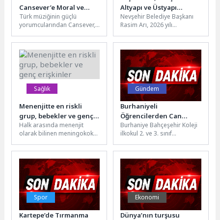
Cansever’e Moral ve
Altyapı ve Üstyapı
Türk müziğinin güçlü
Nevşehir Belediye Başkanı
Dayanışma Konseri
Problemi Kalmayacak”
yorumcularından Cansever,
Rasim Arı, 2026 yılı
bir süredir sürdürdüğü
içerisinde
lösemi tedavi sürecinde
gerçekleştirecekleri
önemli bir eşiği geride...
yatırımlarla birlikte
Nevşehir’in altyapı ve
üstyapı...
Sağlık
Gündem
Menenjitte en riskli
Burhaniyeli
grup, bebekler ve genç
Öğrencilerden Can
Halk arasında menenjit
Burhaniye Bahçeşehir Koleji
erişkinler
Dostlara Renkli Ziyaret
olarak bilinen meningokok
ilkokul 2. ve 3. sınıf
hastalığı, nadir görülmesine
öğrencileri, Burhaniye
rağmen hızlı ilerleyebilen ve
Belediyesi Alida Nedim
ciddi sonuçlara...
Erarslan Sokak...
Spor
Ekonomi
Kartepe’de Tırmanma
Dünya’nın turşusu