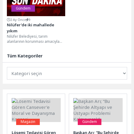
Gündem
2 Ay Önce
9
Nilüfer’de iki mahallede
yıkım
Nilüfer Belediyesi, tarım
alanlarının korunması amacıyla
yürüttüğü çalışmalar kapsamında,
Tahtalı ve Ürünlü mahallelerinde
Tüm Kategoriler
toplam 2...
Magazin
Gündem
Lösemi Tedavisi Gören
Başkan Arı; “Bu Şehirde