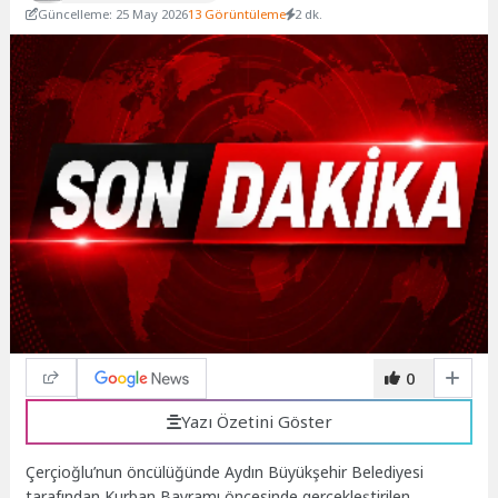
Güncelleme: 25 May 2026
13 Görüntüleme
2 dk.
0
Yazı Özetini Göster
Çerçioğlu’nun öncülüğünde Aydın Büyükşehir Belediyesi
tarafından Kurban Bayramı öncesinde gerçekleştirilen