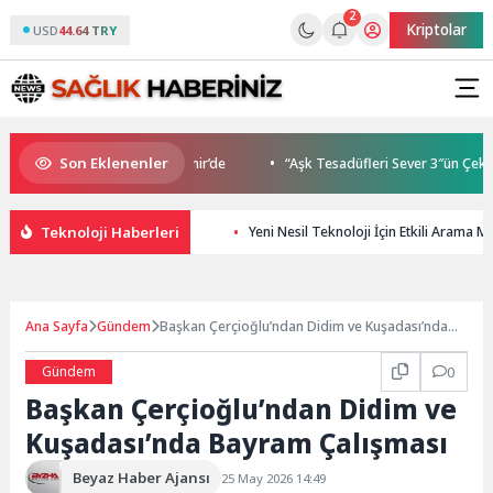
2
Kriptolar
USD
44.64 TRY
Son Eklenenler
a Buluşmaları gençleri İzmir’de
“Aşk Tesadüfleri Sever 3″ün Çekimler
Teknoloji Haberleri
Yeni Nesil Teknoloji İçin Etkili Arama
Ana Sayfa
Gündem
Başkan Çerçioğlu’ndan Didim ve Kuşadası’nda
Bayram Çalışması
Gündem
0
Başkan Çerçioğlu’ndan Didim ve
Kuşadası’nda Bayram Çalışması
Beyaz Haber Ajansı
25 May 2026 14:49