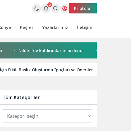
2
Kriptolar
Künye
Keşfet
Yazarlarımız
İletişim
Nilüfer’de kaldırımlar temizlendi
Başkan Pekyatırmacı’d
İçin Etkili Başlık Oluşturma İpuçları ve Öneriler
Bulut iş y
Tüm Kategoriler