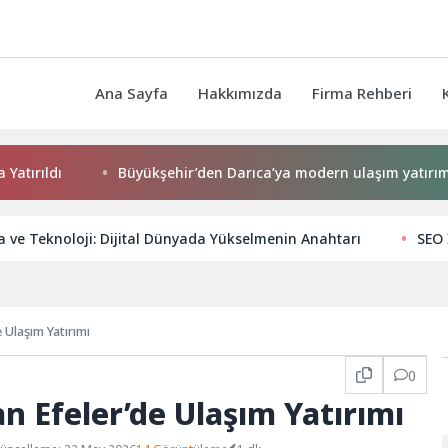
Ana Sayfa
Hakkımızda
Firma Rehberi
ldı
Büyükşehir’den Darıca’ya modern ulaşım yatırımı
 ve Teknoloji: Dijital Dünyada Yükselmenin Anahtarı
SEO 
 Ulaşım Yatırımı
0
n Efeler’de Ulaşım Yatırımı