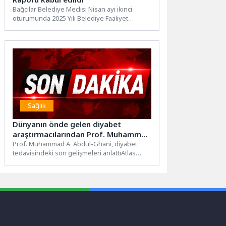
Bağcılar Belediye Meclisi Nisan ayı ikinci
oturumunda 2025 Yılı Belediye Faaliyet
Raporu kabul edildi. Toplantıda...
Sağlık
Dünyanın önde gelen diyabet
araştırmacılarından Prof. Muhammad
A. Abdul-Ghani, Atlas
Prof. Muhammad A. Abdul-Ghani, diyabet
tedavisindeki son gelişmeleri anlattıAtlas
Üniversitesi’nde
Üniversitesi Tıp Fakültesi tarafından
düzenlenen “Building...