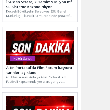
İSU’dan Stratejik Hamle: 9 Milyon m³
Su Sisteme Kazandırılıyor
Kocaeli Büyükşehir Belediyesi İSU Genel
Müdürlüğü, kuraklıkla mücadelede proaktif
su yönetimi vizyonu doğrultusunda hayata
geçirdiği...
Kültür Sanat
Altın Portakal’da Film Forum başvuru
tarihleri açıklandı
63. Uluslararası Antalya Altın Portakal Film
Festivali kapsamında yer alan, genç ve
bağımsız sinema üreticilerini...