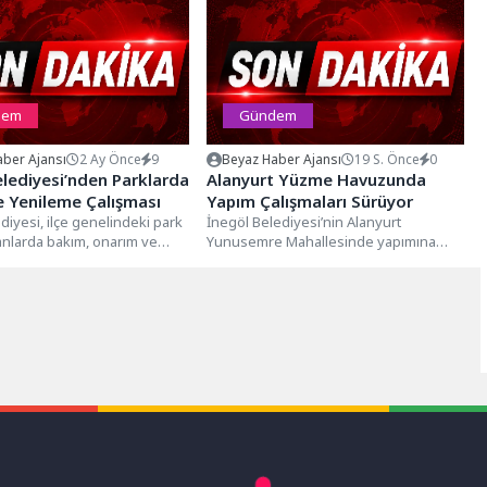
dem
Gündem
ber Ajansı
2 Ay Önce
9
Beyaz Haber Ajansı
19 S. Önce
0
lediyesi’nden Parklarda
Alanyurt Yüzme Havuzunda
 Yenileme Çalışması
Yapım Çalışmaları Sürüyor
diyesi, ilçe genelindeki park
İnegöl Belediyesi’nin Alanyurt
lanlarda bakım, onarım ve
Yunusemre Mahallesinde yapımına
alışmaları gerçekleştirdi.
başladığı yüzme havuzunda çalışmalar
.
devam ediyor.İnegöl Belediyesi
tarafından Alanyurt...