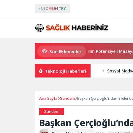
USD
44.64 TRY
Son Eklenenler
Haymana’nın Geleceği ve Yatırım Potansiyeli Masaya Yatırı
Teknoloji Haberleri
Sosyal Medya
Ana Sayfa
Gündem
Başkan Çerçioğlu’ndan Efeler’de
Gündem
Başkan Çerçioğlu’nda