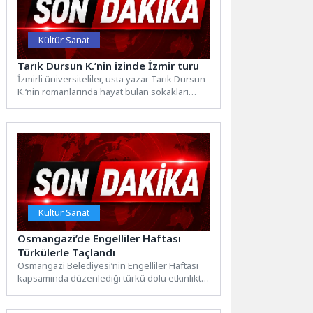
Kültür Sanat
Tarık Dursun K.’nin izinde İzmir turu
İzmirli üniversiteliler, usta yazar Tarık Dursun
K.‘nin romanlarında hayat bulan sokakları
adım adım gezdi. Kemeraltı’ndan...
Kültür Sanat
Osmangazi’de Engelliler Haftası
Türkülerle Taçlandı
Osmangazi Belediyesi’nin Engelliler Haftası
kapsamında düzenlediği türkü dolu etkinlikte,
BAREM, OBAM ve ALBAM üyeleri ile...