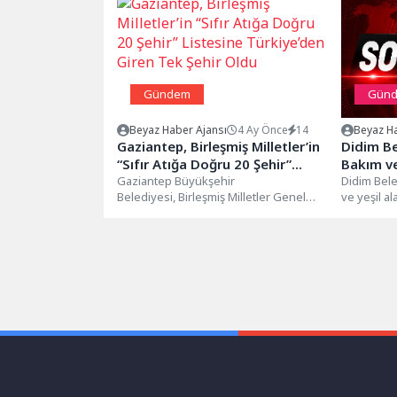
Gündem
Gün
Beyaz Haber Ajansı
4 Ay Önce
14
Beyaz Ha
Gaziantep, Birleşmiş Milletler’in
Didim Be
“Sıfır Atığa Doğru 20 Şehir”
Bakım ve
Listesine Türkiye’den Giren Tek
Gaziantep Büyükşehir
Didim Bele
Belediyesi, Birleşmiş Milletler Genel
ve yeşil a
Şehir Oldu
Sekreteri’ne bağlı Sıfır Atık Danışma
yenileme ç
Kurulu tarafından yürütülen “20 Cities
Çalışmalar..
Towards Zero...