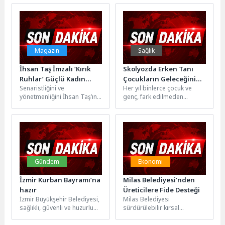
Liseler Arası Tiyatro
düzenleyeceği ücretsiz yaz
Buluşması, bu...
atölyelerinde müzikten
dansa,...
Magazin
Sağlık
İhsan Taş İmzalı ‘Kırık
Skolyozda Erken Tanı
Ruhlar’ Güçlü Kadın
Çocukların Geleceğini
Senaristliğini ve
Her yıl binlerce çocuk ve
Hikayeleriyle Geliyor
Koruyor
yönetmenliğini İhsan Taş’ın
genç, fark edilmeden
üstlendiği “Kırık Ruhlar” adlı
ilerleyen bir omurga
dijital dizi projesi için hazırlık
eğriliğiyle yaşamını
süreci...
sürdürüyor. Çoğu...
Gündem
Ekonomi
İzmir Kurban Bayramı’na
Milas Belediyesi’nden
hazır
Üreticilere Fide Desteği
İzmir Büyükşehir Belediyesi,
Milas Belediyesi
sağlıklı, güvenli ve huzurlu
sürdürülebilir kırsal
bir Kurban Bayramı için
kalkınma anlayışı ile projeler
hazırlıklarını tamamladı.
üretmeye ve üreticilerin