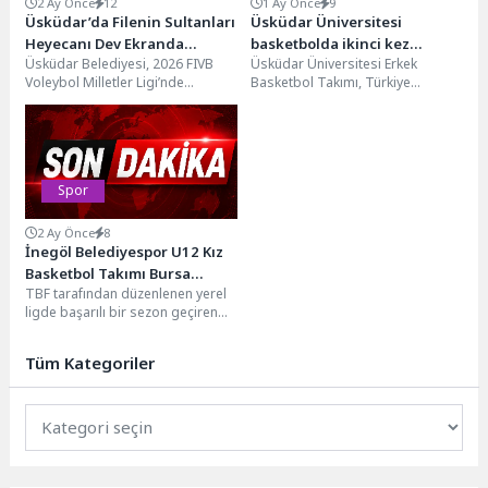
2 Ay Önce
12
1 Ay Önce
9
Üsküdar’da Filenin Sultanları
Üsküdar Üniversitesi
Heyecanı Dev Ekranda
basketbolda ikinci kez
Üsküdar Belediyesi, 2026 FIVB
Üsküdar Üniversitesi Erkek
Yaşanacak
Türkiye şampiyonu!
Voleybol Milletler Ligi’nde
Basketbol Takımı, Türkiye
mücadele eden A Milli Kadın
Üniversite Sporları Federasyonu
Voleybol Takımı’nın
tarafından düzenlenen ÜNİLİG Yaz
karşılaşmalarını...
Spor Oyunları...
Spor
2 Ay Önce
8
İnegöl Belediyespor U12 Kız
Basketbol Takımı Bursa
TBF tarafından düzenlenen yerel
Üçüncüsü Oldu
ligde başarılı bir sezon geçiren
İnegöl Belediyespor U12 Kız
Basketbol Takımı,...
Tüm Kategoriler