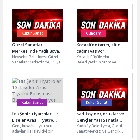
Kültür Sanat
Gündem
Güzel Sanatlar
Kocaeli’de tarım, altın
Merkezi’nde Yağlı Boya
çağını yaşıyor
Nevşehir Belediyesi Güzel
Kocaeli Büyükşehir
ve Kara Kalem
Sanatlar Merkezi’nde, 15 yaş
Belediyesi’nin tarım ve
Kurslarımız Başlıyor
ve üzeri yetişkin ile 8-12 yaş
hayvancılığı desteklemek
arası çocuklar...
amacıyla sürdürdüğü “Yem
Bitkisi Tohumu Desteği
Projesi” kapsamında...
Kültür Sanat
Kültür Sanat
İBB Şehir Tiyatroları 13.
Kadıköy’de Çocuklar ve
Liseler Arası Tiyatro
Gençler Yazı Sanatla
Genç kuşağın tiyatrocu
Kadıköy Belediyesi, Çocuk
Buluşması Başvuruları
Geçiriyor
adayları ile izleyiciyi bir
Sanat Merkezi ve Gençlik
Başlıyor
araya getirmeyi hedefleyen
Sanat Merkezi'nde