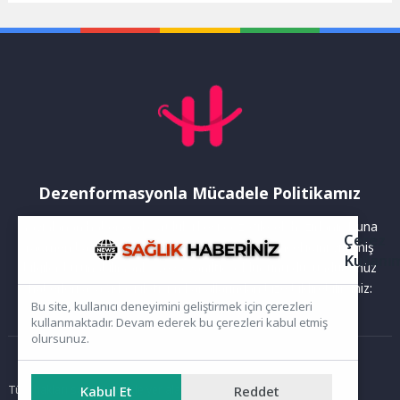
Kurban kesimleri...
yanında olmaya devam
ediyor....
Dezenformasyonla Mücadele Politikamız
Yayınlanan haberler doğruluk ilkesi gözetilerek hazırlanır. Buna
Çerez
rağmen bazı içeriklerde eksik, hatalı veya güncelliğini yitirmiş
Kullanı
bilgiler bulunabilir.Yanlış veya yanıltıcı olduğunu düşündüğünüz
haberleri aşağıdaki iletişim kanallarından bize bildirebilirsiniz:
Bu site, kullanıcı deneyimini geliştirmek için çerezleri
kullanmaktadır. Devam ederek bu çerezleri kabul etmiş
olursunuz.
Ana Sayfa
Tüm hakları saklıdır. Sitede yer alan içerikler izinsiz kopyalanamaz,
Kabul Et
Reddet