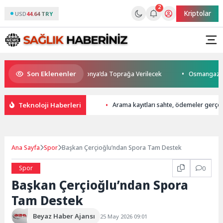
2
Kriptolar
USD
44.64 TRY
Son Eklenenler
ını Kaybetti: Kuzey Makedonya’da Toprağa Verilecek
Osmangazi’de Gel
Teknoloji Haberleri
Arama kayıtları sahte, ödemeler gerçe
Ana Sayfa
Spor
Başkan Çerçioğlu’ndan Spora Tam Destek
Spor
0
Başkan Çerçioğlu’ndan Spora
Tam Destek
Beyaz Haber Ajansı
25 May 2026 09:01