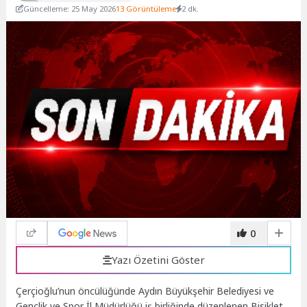
Güncelleme: 25 May 2026
13 Görüntüleme
2 dk.
0
Yazı Özetini Göster
Çerçioğlu’nun öncülüğünde Aydın Büyükşehir Belediyesi ve
Gençlik ve Spor İl Müdürlüğü iş birliğinde düzenlenen Bisiklet