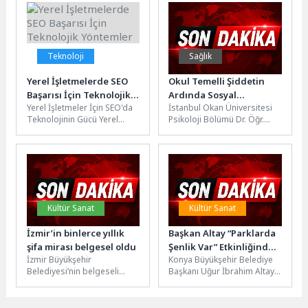
Müdürlüğü’nün destekleri
amacıyla geleneksel...
ve...
Teknoloji
Sağlık
Yerel İşletmelerde SEO
Okul Temelli Şiddetin
Başarısı İçin Teknolojik
Ardında Sosyal
Yerel İşletmeler İçin SEO'da
İstanbul Okan Üniversitesi
Yöntemler
Dışlanma: Ergenler
Teknolojinin Gücü Yerel
Psikoloji Bölümü Dr. Öğr.
Kimlik İnşasında Şiddete
işletmeler için SEO, dijital
Üyesi Fatih Yurdalan,
Yönelebiliyor
pazarlama stratejilerinde
Kahramanmaraş ve
büyük bir...
Şanlıurfa’da gerçekleşen
okul...
Kültür Sanat
Kültür Sanat
İzmir’in binlerce yıllık
Başkan Altay “Parklarda
şifa mirası belgesel oldu
Şenlik Var” Etkinliğinde
İzmir Büyükşehir
Konya Büyükşehir Belediye
Çocukların Yaz
Belediyesi’nin belgeseli
Başkanı Uğur İbrahim Altay,
Coşkusuna Ortak Oldu
“Asklepion’un Mirası”,
Büyükşehir Belediyesi
Başkan Dr. Cemil Tugay’ın
tarafından bu yıl ilk kez
katılımıyla tanıtıldı. Başkan
düzenlenen...