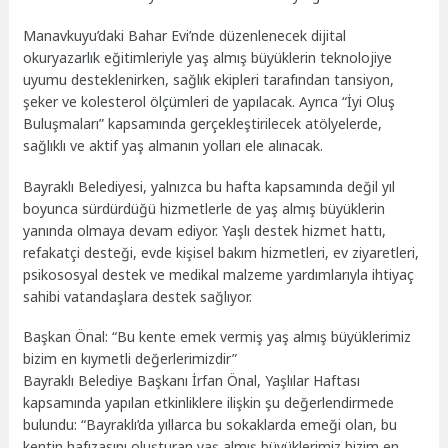
Manavkuyu’daki Bahar Evi’nde düzenlenecek dijital
okuryazarlık eğitimleriyle yaş almış büyüklerin teknolojiye
uyumu desteklenirken, sağlık ekipleri tarafından tansiyon,
şeker ve kolesterol ölçümleri de yapılacak. Ayrıca “İyi Oluş
Buluşmaları” kapsamında gerçekleştirilecek atölyelerde,
sağlıklı ve aktif yaş almanın yolları ele alınacak.
Bayraklı Belediyesi, yalnızca bu hafta kapsamında değil yıl
boyunca sürdürdüğü hizmetlerle de yaş almış büyüklerin
yanında olmaya devam ediyor. Yaşlı destek hizmet hattı,
refakatçi desteği, evde kişisel bakım hizmetleri, ev ziyaretleri,
psikososyal destek ve medikal malzeme yardımlarıyla ihtiyaç
sahibi vatandaşlara destek sağlıyor.
Başkan Önal: “Bu kente emek vermiş yaş almış büyüklerimiz
bizim en kıymetli değerlerimizdir”
Bayraklı Belediye Başkanı İrfan Önal, Yaşlılar Haftası
kapsamında yapılan etkinliklere ilişkin şu değerlendirmede
bulundu: “Bayraklı’da yıllarca bu sokaklarda emeği olan, bu
kentin hafızasını oluşturan yaş almış büyüklerimiz bizim en