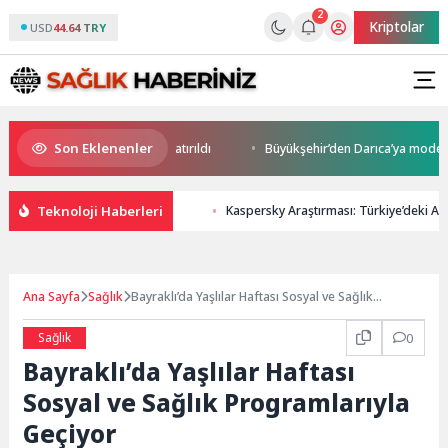
2
Kriptolar
USD
44.64 TRY
Son Eklenenler
atırım Potansiyeli Masaya Yatırıldı
Büyükşehir’den Darıca’ya modern ul
Teknoloji Haberleri
Kaspersky Araştırması: Türkiye’deki Ai
Ana Sayfa
Sağlık
Bayraklı’da Yaşlılar Haftası Sosyal ve Sağlık
Programlarıyla Geçiyor
Sağlık
0
Bayraklı’da Yaşlılar Haftası
Sosyal ve Sağlık Programlarıyla
Geçiyor