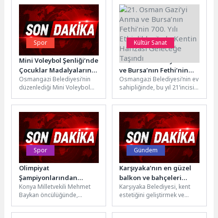
Spor
Kültür Sanat
Mini Voleybol Şenliği’nde
21. Osman Gazi’yi Anma
Çocuklar Madalyalarını
ve Bursa’nın Fethi’nin
Osmangazi Belediyesi’nin
Osmangazi Belediyesi’nin ev
Aldı
700. Yılı Etkinlikleri’nde
düzenlediği Mini Voleybol
sahipliğinde, bu yıl 21’incisi
Kentin Hafızası Geleceğe
Şenliği’nde yaklaşık 1500 kız
düzenlenen Osman Gazi’yi
Taşındı
çocuğu voleybol sevgisini
Anma ve Bursa’nın Fethi
sahalara taşırken,
etkinlikleri...
organizasyon...
Spor
Gündem
Olimpiyat
Karşıyaka’nın en güzel
Şampiyonlarından
balkon ve bahçeleri
Konya Milletvekili Mehmet
Karşıyaka Belediyesi, kent
Federasyon
seçiliyor!
Baykan öncülüğünde,
estetiğini geliştirmek ve
Başkanlarına, Spor
Gençlik ve Spor Bakanlığı
doğayla daha uyumlu bir
Dünyası KTO Karatay’da
Spor Hizmetleri Genel
yaşam kültürü oluşturmak
Buluştu