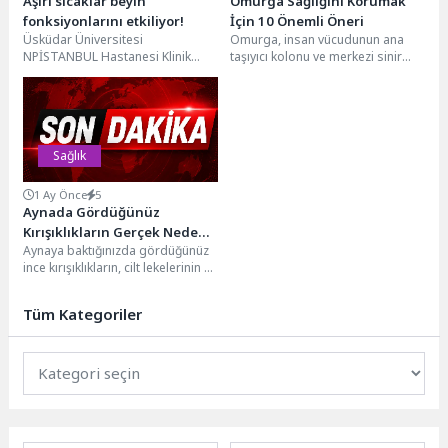
Aşırı sıcaklar beyin
Omurga Sağlığını Korumak
fonksiyonlarını etkiliyor!
İçin 10 Önemli Öneri
Üsküdar Üniversitesi
Omurga, insan vücudunun ana
NPİSTANBUL Hastanesi Klinik
taşıyıcı kolonu ve merkezi sinir
Psikolog Zeynep Betül Alp, aşırı
sisteminin koruyucu kalkanı
sıcakların beyin fonksiyonları,
olarak tanımlanıyor. Kemikler...
bilişsel performans, ruh...
Sağlık
1 Ay Önce
5
Aynada Gördüğünüz
Kırışıklıkların Gerçek Nedeni
Aynaya baktığınızda gördüğünüz
Yaşlılık Değil!
ince kırışıklıkların, cilt lekelerinin ve
elastikiyet kaybının ne kadarı
yaşınızdan kaynaklanıyor
Tüm Kategoriler
dersiniz?...