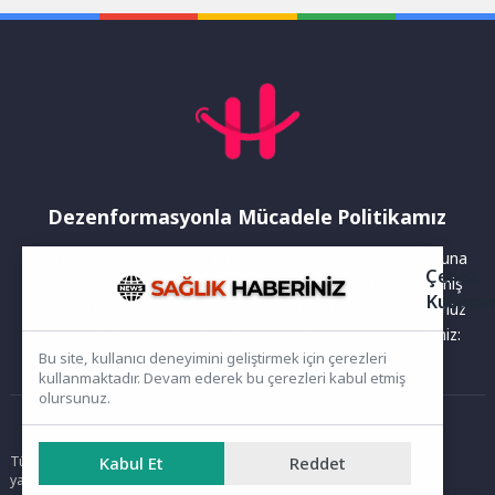
Tugay, “İzmir...
Dezenformasyonla Mücadele Politikamız
Yayınlanan haberler doğruluk ilkesi gözetilerek hazırlanır. Buna
Çerez
rağmen bazı içeriklerde eksik, hatalı veya güncelliğini yitirmiş
Kullanı
bilgiler bulunabilir.Yanlış veya yanıltıcı olduğunu düşündüğünüz
haberleri aşağıdaki iletişim kanallarından bize bildirebilirsiniz:
Bu site, kullanıcı deneyimini geliştirmek için çerezleri
kullanmaktadır. Devam ederek bu çerezleri kabul etmiş
olursunuz.
Ana Sayfa
Tüm hakları saklıdır. Sitede yer alan içerikler izinsiz kopyalanamaz,
Kabul Et
Reddet
yayımlanamaz ve kullanılamaz.