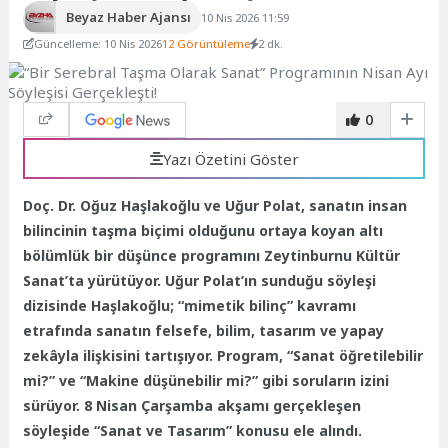
Beyaz Haber Ajansı
10 Nis 2026 11:59
Güncelleme: 10 Nis 2026
12 Görüntüleme
2 dk.
0
Yazı Özetini Göster
Doç. Dr. Oğuz Haşlakoğlu ve Uğur Polat, sanatın insan
bilincinin taşma biçimi olduğunu ortaya koyan altı
bölümlük bir düşünce programını Zeytinburnu Kültür
Sanat’ta yürütüyor. Uğur Polat’ın sunduğu söyleşi
dizisinde Haşlakoğlu; “mimetik bilinç” kavramı
etrafında sanatın felsefe, bilim, tasarım ve yapay
zekâyla ilişkisini tartışıyor. Program, “Sanat öğretilebilir
mi?” ve “Makine düşünebilir mi?” gibi soruların izini
sürüyor. 8 Nisan Çarşamba akşamı gerçekleşen
söyleşide “Sanat ve Tasarım” konusu ele alındı.