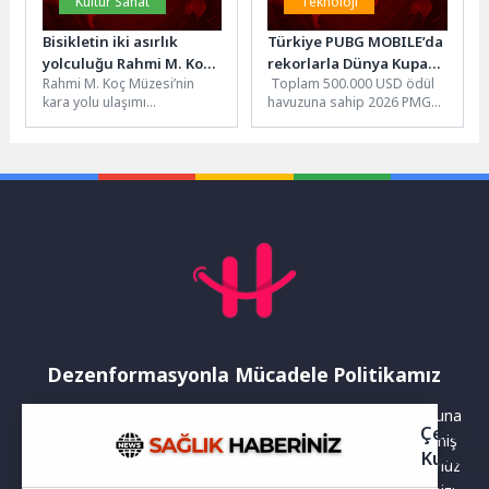
Kültür Sanat
Teknoloji
Bisikletin iki asırlık
Türkiye PUBG MOBILE’da
yolculuğu Rahmi M. Koç
rekorlarla Dünya Kupası
Rahmi M. Koç Müzesi’nin
Toplam 500.000 USD ödül
Müzesi’nde
yolunda
kara yolu ulaşımı
havuzuna sahip 2026 PMGO
koleksiyonunda uzun
Sezon 1, dünyanın farklı
yıllardır sergilenen ve çoğu
bölgelerinden gelen güçlü...
19. yüzyıl...
Dezenformasyonla Mücadele Politikamız
Yayınlanan haberler doğruluk ilkesi gözetilerek hazırlanır. Buna
Çerez
rağmen bazı içeriklerde eksik, hatalı veya güncelliğini yitirmiş
Kullanı
bilgiler bulunabilir.Yanlış veya yanıltıcı olduğunu düşündüğünüz