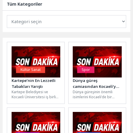
için alerji...
Tüm Kategoriler
Kültür Sanat
Spor
Kartepe’nin En Lezzetli
Dünya güreş
Tabakları Yarıştı
camiasından Kocaeli’ye
Kartepe Belediyesi ve
Dünya güreşinin önemli
büyük övgü
Kocaeli Üniversitesi iş birliği
isimlerini Kocaeli'de bir
ile düzenlenen Kartepe
araya getiren "Hasan
Gastronomi Festivali
Gemici-Gazanfer Bilge
kapsamında yapılan yemek...
Uluslararası Serbest ve
Grekoromen...