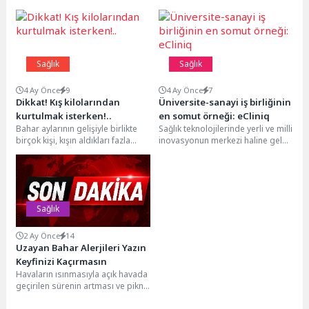
Sağlık
Sağlık
4 Ay Önce
9
4 Ay Önce
7
Dikkat! Kış kilolarından
Üniversite-sanayi iş birliğinin
kurtulmak isterken!..
en somut örneği: eCliniq
Bahar aylarının gelişiyle birlikte
Sağlık teknolojilerinde yerli ve milli
birçok kişi, kışın aldıkları fazla
inovasyonun merkezi haline gelen
kilolardan kurtulmak ve ‘yaza fit
İstanbul Atlas Üniversitesi, 3AGE
girmek’...
Sağlık Ürünleri...
Sağlık
2 Ay Önce
14
Uzayan Bahar Alerjileri Yazın
Keyfinizi Kaçırmasın
Havaların ısınmasıyla açık havada
geçirilen sürenin artması ve piknik
sezonunun başlaması birçok kişi