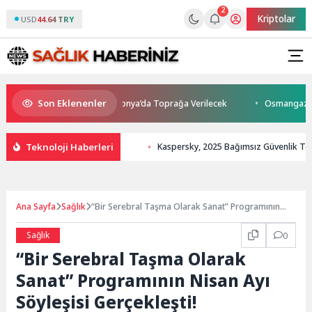
2
Kriptolar
USD
44.64 TRY
Son Eklenenler
tını Kaybetti: Kuzey Makedonya’da Toprağa Verilecek
Osmangazi’de Ge
Teknoloji Haberleri
Kaspersky, 2025 Bağımsız Güvenlik Test
Ana Sayfa
Sağlık
“Bir Serebral Taşma Olarak Sanat” Programının
Nisan Ayı Söyleşisi Gerçekleşti!
Sağlık
0
“Bir Serebral Taşma Olarak
Sanat” Programının Nisan Ayı
Söyleşisi Gerçekleşti!