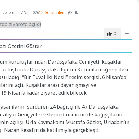
ncelleme: 07 Nis 2026
15 Görüntüleme
3 dk.
0
azı Özetini Göster
oplum kuruluşlarından Darüşşafaka Cemiyeti, kuşaklar
e buluşturdu. Darüşşafaka Eğitim Kurumları öğrencileri
zırladığı “Bir Tuval İki Nesil” resim sergisi, 6 Nisan’da
arını açtı. Kuşaklar arası dayanışmayı ve
19 Nisan’a kadar ziyaret edilebilecek.
yaşamlarını sürdüren 24 bağışçı ile 47 Darüşşafaka
r alıyor. Genç yeteneklerin dinamizmi ile bağışçıların
inin açılışı; Urla Kaymakamı Mustafa Gözlet, Urladam’ın
 Nazan Kesal’ın da katılımıyla gerçekleşti.