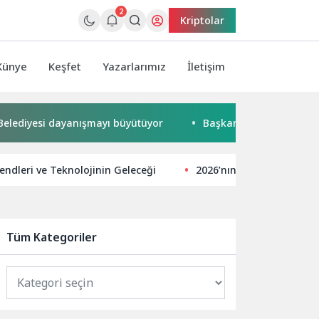
2
Kriptolar
Künye
Keşfet
Yazarlarımız
İletişim
yesi dayanışmayı büyütüyor
Başkan Büyükakın’dan ulusla
endleri ve Teknolojinin Geleceği
2026’nın SEO Trendleri: 
Tüm Kategoriler