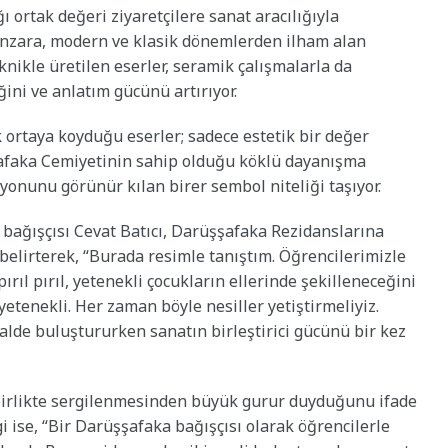
 ortak değeri ziyaretçilere sanat aracılığıyla
manzara, modern ve klasik dönemlerden ilham alan
teknikle üretilen eserler, seramik çalışmalarla da
ğini ve anlatım gücünü artırıyor.
k ortaya koyduğu eserler; sadece estetik bir değer
afaka Cemiyetinin sahip olduğu köklü dayanışma
syonunu görünür kılan birer sembol niteliği taşıyor.
s bağışçısı Cevat Batıcı, Darüşşafaka Rezidanslarına
belirterek, “Burada resimle tanıştım. Öğrencilerimizle
ırıl pırıl, yetenekli çocukların ellerinde şekilleneceğini
yetenekli. Her zaman böyle nesiller yetiştirmeliyiz.
valde buluştururken sanatın birleştirici gücünü bir kez
birlikte sergilenmesinden büyük gurur duyduğunu ifade
ise, “Bir Darüşşafaka bağışçısı olarak öğrencilerle