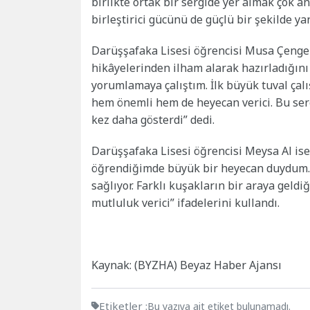
birlikte ortak bir sergide yer almak çok an
birleştirici gücünü de güçlü bir şekilde ya
Darüşşafaka Lisesi öğrencisi Musa Çengel
hikâyelerinden ilham alarak hazırladığını
yorumlamaya çalıştım. İlk büyük tuval çal
hem önemli hem de heyecan verici. Bu ser
kez daha gösterdi” dedi.
Darüşşafaka Lisesi öğrencisi Meysa Al ise,
öğrendiğimde büyük bir heyecan duydum. 
sağlıyor. Farklı kuşakların bir araya geldi
mutluluk verici” ifadelerini kullandı.
Kaynak: (BYZHA) Beyaz Haber Ajansı
Etiketler :
Bu yazıya ait etiket bulunamadı.