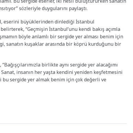
lamlı. Bu sergide eserler, iki nesli buluştururken sanatın
nsıtıyor” sözleriyle duygularını paylaştı.
, eserini büyüklerinden dinlediği İstanbul
 belirterek, “Geçmişin İstanbul’unu kendi bakış açımla
ışmamın böyle anlamlı bir sergide yer alması benim için
gi, sanatın kuşaklar arasında bir köprü kurduğunu bir
 “Bağışçılarımızla birlikte aynı sergide yer alacağımı
Sanat, insanın her yaşta kendini yeniden keşfetmesini
ği bu sergide yer almak benim için çok değerli ve