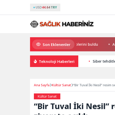
USD
44.64 TRY
Son Eklenenler
Süper Enduro’da kupalar sahiplerini buldu
Anne Şe
Teknoloji Haberleri
Siber tehdit
Ana Sayfa
Kültür Sanat
“Bir Tuval İki Nesil” resim s
Kültür Sanat
“Bir Tuval İki Nesil”