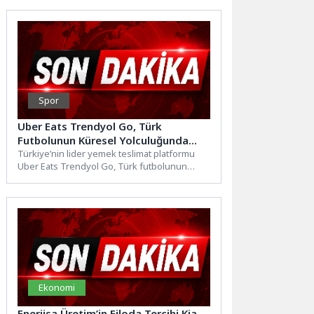
Spor
Uber Eats Trendyol Go, Türk
Futbolunun Küresel Yolculuğunda
“Milli Takımlar Resmi Yemek
Türkiye’nin lider yemek teslimat platformu
Uber Eats Trendyol Go, Türk futbolunun
Sponsoru” Oldu
uluslararası arenadaki başarılarına ivme...
Ekonomi
Enerjisa Üretim’in Filoda Tercihi Kia