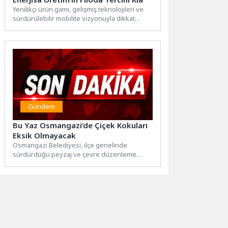
Yenilikçi ürün gamı, gelişmiş teknolojileri ve
sürdürülebilir mobilite vizyonuyla dikkat
çeken Kia, kurumsal filo alanındaki...
Gündem
Bu Yaz Osmangazi’de Çiçek Kokuları
Eksik Olmayacak
Osmangazi Belediyesi, ilçe genelinde
sürdürdüğü peyzaj ve çevre düzenleme
çalışmalarıyla kenti rengarenk çiçeklerle
buluşturuyor. Parklar,...