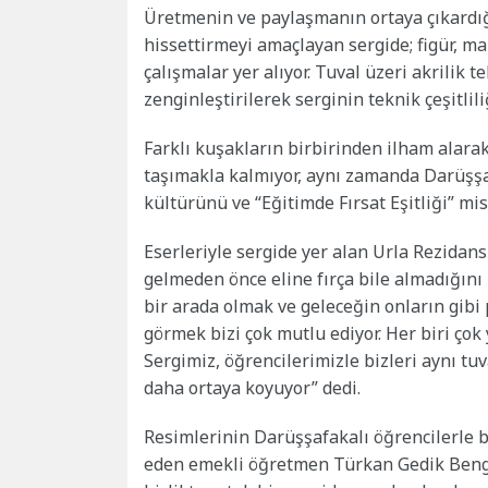
Üretmenin ve paylaşmanın ortaya çıkardığı
hissettirmeyi amaçlayan sergide; figür, 
çalışmalar yer alıyor. Tuval üzeri akrilik 
zenginleştirilerek serginin teknik çeşitlili
Farklı kuşakların birbirinden ilham alara
taşımakla kalmıyor, aynı zamanda Darüşş
kültürünü ve “Eğitimde Fırsat Eşitliği” mi
Eserleriyle sergide yer alan Urla Rezidan
gelmeden önce eline fırça bile almadığını 
bir arada olmak ve geleceğin onların gibi p
görmek bizi çok mutlu ediyor. Her biri çok 
Sergimiz, öğrencilerimizle bizleri aynı tu
daha ortaya koyuyor” dedi.
Resimlerinin Darüşşafakalı öğrencilerle 
eden emekli öğretmen Türkan Gedik Bengi 