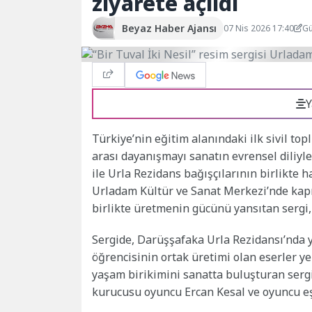
ziyarete açıldı
Beyaz Haber Ajansı
07 Nis 2026 17:40
Gü
Y
Türkiye’nin eğitim alanındaki ilk sivil t
arası dayanışmayı sanatın evrensel diliyl
ile Urla Rezidans bağışçılarının birlikte ha
Urladam Kültür ve Sanat Merkezi’nde kapıl
birlikte üretmenin gücünü yansıtan sergi, 
Sergide, Darüşşafaka Urla Rezidansı’nda 
öğrencisinin ortak üretimi olan eserler ye
yaşam birikimini sanatta buluşturan serg
kurucusu oyuncu Ercan Kesal ve oyuncu eşi