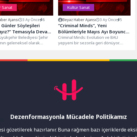
r Sanat
Kültür Sanat
ber Ajansı
3 Ay Önce
8
Beyaz Haber Ajansı
3 Ay Önce
5
 Günler Söyleşileri
“Criminal Minds”, Yeni
ıyız?” Temasıyla Devam
Bölümleriyle Mayıs Ayı Boyunca
üyükşehir Belediyesi Şehir
Perşembe Günleri 21.30’da FX
Criminal Minds: Evolution ve BAU
ı’nın geleneksel olarak
yepyeni bir sezonla geri dönüyor.
Ekranlarında!
i, 40. Genç
FBI'ın seçkin suçlu profil uzmanları...
İstanbul seyircisinin merakla
söyleşileri devam...
Dezenformasyonla Mücadele Politikamız
mı
i gözetilerek hazırlanır. Buna rağmen bazı içeriklerde eksik