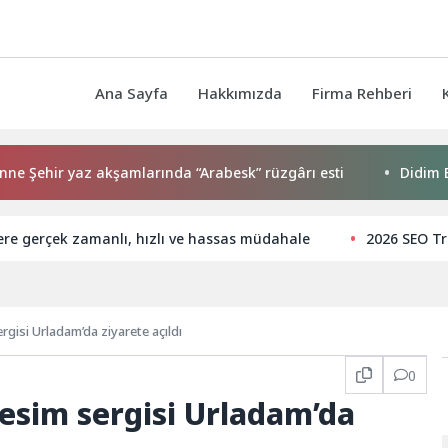
Ana Sayfa
Hakkımızda
Firma Rehberi
hir yaz akşamlarında “Arabesk” rüzgârı esti
Didim Beledi
lere gerçek zamanlı, hızlı ve hassas müdahale
2026 SEO Tr
ergisi Urladam’da ziyarete açıldı
0
 resim sergisi Urladam’da