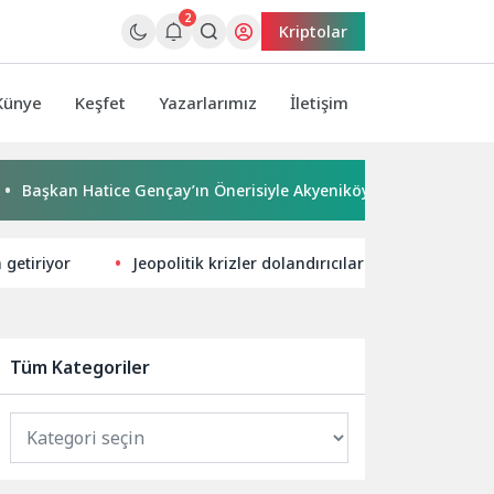
2
Kriptolar
Künye
Keşfet
Yazarlarımız
İletişim
 Hatice Gençay’ın Önerisiyle Akyeniköy Düğün Salonu Yıl Sonuna
getiriyor
Jeopolitik krizler dolandırıcıların iştahını kabar
Tüm Kategoriler