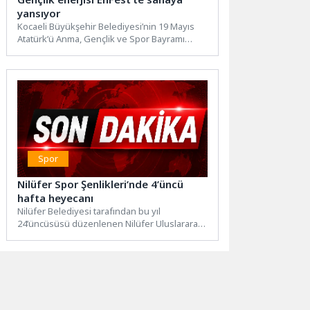
yansıyor
Kocaeli Büyükşehir Belediyesi’nin 19 Mayıs
Atatürk’ü Anma, Gençlik ve Spor Bayramı
kapsamında düzenlediği EnFest’te spor...
Spor
Nilüfer Spor Şenlikleri’nde 4’üncü
hafta heyecanı
Nilüfer Belediyesi tarafından bu yıl
24’üncüsüsü düzenlenen Nilüfer Uluslararası
Spor Şenlikleri, 4.hafta müsabakalarıyla tüm
hızıyla...