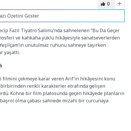
0
azı Özetini Göster
Necip Fazıl Tiyatro Salonu’nda sahnelenen “Bu Da Geçer
atmosferi ve kahkaha yüklü hikâyesiyle sanatseverlerden
 Yeşilçam’ın unutulmaz ruhunu sahneye taşırken
r yaşattı.
dı
di filmini çekmeye karar veren Arif’in hikâyesini konu
 birbirinden renkli karakterler etrafında gelişen
ürdü. Köhne bir film platosunda geçen hikâyede planların
n başrol olma çabası sahnede mizahi bir curcunaya