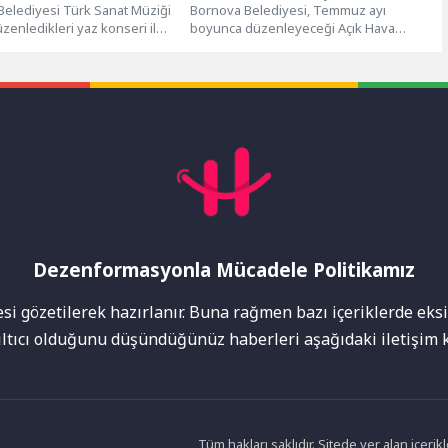
Belediyesi Türk Sanat Müziği
Bornova Belediyesi, Temmuz ayı
zenledikleri yaz konseri ile
boyunca düzenleyeceği Açık Hava
ere müzik şöleni sundu.
Sineması Yaz Animasyon Film Günleri
ın...
ile çocukları...
Dezenformasyonla Mücadele Politikamız
mı
i gözetilerek hazırlanır. Buna rağmen bazı içeriklerde eksik
nıltıcı olduğunu düşündüğünüz haberleri aşağıdaki iletişim k
Tüm hakları saklıdır. Sitede yer alan içer