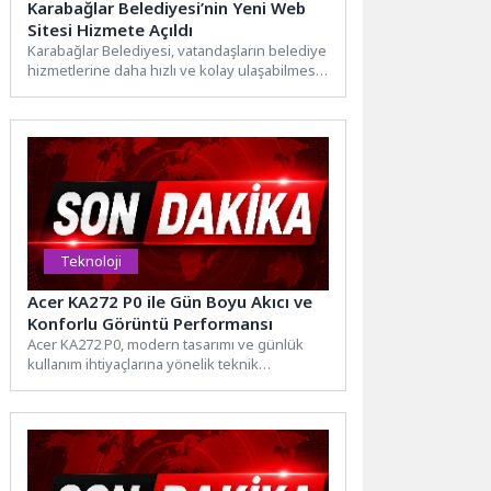
Karabağlar Belediyesi’nin Yeni Web
Sitesi Hizmete Açıldı
Karabağlar Belediyesi, vatandaşların belediye
hizmetlerine daha hızlı ve kolay ulaşabilmesi
amacıyla www.karabaglar.bel.tr kurumsal
internet sitesini tamamen yenileyerek...
Teknoloji
Acer KA272 P0 ile Gün Boyu Akıcı ve
Konforlu Görüntü Performansı
Acer KA272 P0, modern tasarımı ve günlük
kullanım ihtiyaçlarına yönelik teknik
özellikleriyle ev, ofis ve...