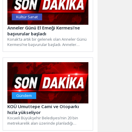
Kültür Sanat
Anneler Günü El Emeği Kermesi’ne
başvurular başladı
Konak’ta artık bir gelenek olan Anneler Günü
Kermesi’ne başvurular başladı. Anneler
Günü’nünü el emeği hediyelerle...
Gündem
KOÜ Umuttepe Cami ve Otoparkı
hızla yükseliyor
Kocaeli Büyükşehir Belediyesi’nin 20 bin
metrekarelik alan üzerinde planladığı
“Umuttepe Camii ve Otopark Projesi’nde”