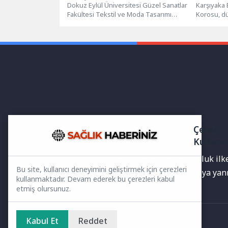
Dokuz Eylül Üniversitesi Güzel Sanatlar
Karşıyaka 
Fakültesi Tekstil ve Moda Tasarımı
Korosu, dü
Bölümü Aksesuar Tasarımı Anasanat
dinleyicil
Dalı...
Vatandaşlar
Çerez
Kullanı
Yayınlanan haberler doğruluk ilkes
Bu site, kullanıcı deneyimini geliştirmek için çerezleri
bilgiler bulunabilir.Yanlış veya ya
kullanmaktadır. Devam ederek bu çerezleri kabul
etmiş olursunuz.
Kabul Et
Reddet
Ana Sayfa