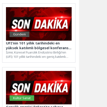
yoğun...
Gündem
UFI’nin 101 yıllık tarihindeki en
yüksek katılımlı bölgesel konferans
oldu
İzmir, Küresel Fuarcılık Endüstrisi Birliği’nin
(UFI) 101 yıllık tarihindeki en geniş katılımlı
bölgesel konferansa ev...
Kültür Sanat
Gençlik enerjisi EnFest’te sahaya