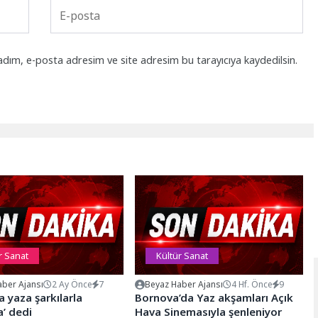
adım, e-posta adresim ve site adresim bu tarayıcıya kaydedilsin.
r Sanat
Kültür Sanat
ber Ajansı
2 Ay Önce
7
Beyaz Haber Ajansı
4 Hf. Önce
9
a yaza şarkılarla
Bornova’da Yaz akşamları Açık
’ dedi
Hava Sinemasıyla şenleniyor