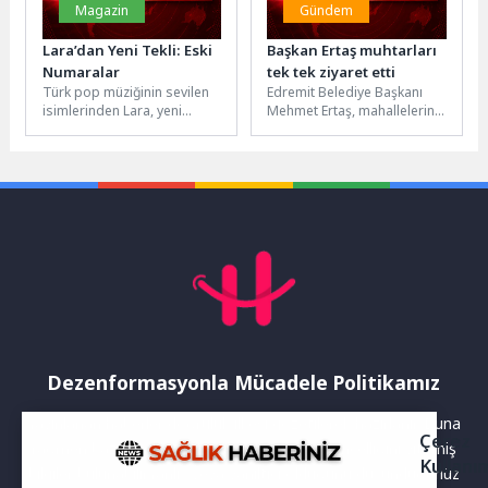
Magazin
Gündem
Lara’dan Yeni Tekli: Eski
Başkan Ertaş muhtarları
Numaralar
tek tek ziyaret etti
Türk pop müziğinin sevilen
Edremit Belediye Başkanı
isimlerinden Lara, yeni
Mehmet Ertaş, mahallelerin
şarkısı "Eski Numaralar"ı
öncelikli ihtiyaçlarını yerinde
müzikseverlerle buluşturdu.
tespit etmek ve
Hareketli yapısı ve enerjik
vatandaşların taleplerini
atmosferiyle...
doğrudan...
Dezenformasyonla Mücadele Politikamız
Yayınlanan haberler doğruluk ilkesi gözetilerek hazırlanır. Buna
Çerez
rağmen bazı içeriklerde eksik, hatalı veya güncelliğini yitirmiş
Kullanı
bilgiler bulunabilir.Yanlış veya yanıltıcı olduğunu düşündüğünüz