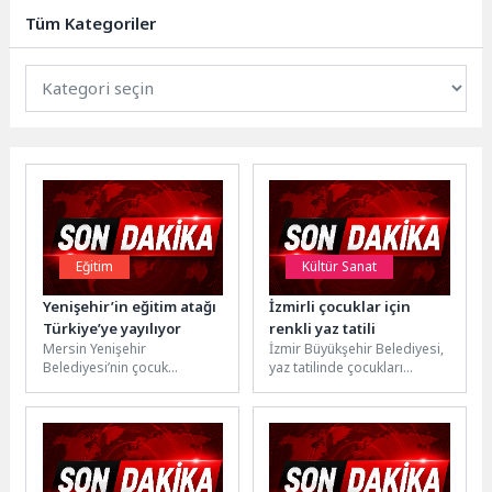
bilgilendirme semineri
Tüm Kategoriler
gerçekleştirildi. Çocuk Sağlığı...
Eğitim
Kültür Sanat
Yenişehir’in eğitim atağı
İzmirli çocuklar için
Türkiye’ye yayılıyor
renkli yaz tatili
Mersin Yenişehir
İzmir Büyükşehir Belediyesi,
Belediyesi’nin çocuk
yaz tatilinde çocukları
gelişiminde devrim yaratan
bilimden sanata, spordan
Beceri Temelli Eğitim Modeli
kültür gezilerine uzanan
(BETEM), Artvin Hopa’ya
ücretsiz etkinliklerle
taşınıyor....
buluşturuyor....