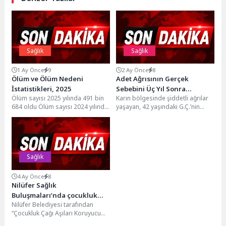
Sağlık
Sağlık
1 Ay Önce
9
2 Ay Önce
8
Ölüm ve Ölüm Nedeni
Adet Ağrısının Gerçek
İstatistikleri, 2025
Sebebini Üç Yıl Sonra
Ölüm sayısı 2025 yılında 491 bin
Karın bölgesinde şiddetli ağrılar
Öğrendi
684 oldu Ölüm sayısı 2024 yılında
yaşayan, 42 yaşındaki G.Ç.’nin
489 bin 734 iken...
hikayesi üç yıl öncesine uzanıyor.
Bu süre...
Sağlık
4 Ay Önce
8
Nilüfer Sağlık
Buluşmaları’nda çocukluk
Nilüfer Belediyesi tarafından
aşılarının önemi vurgulandı
“Çocukluk Çağı Aşıları Koruyucu
Sağlığın Temeli” konulu