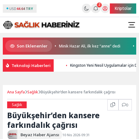
2
Kriptolar
USD
44.64 TRY
Son Eklenenler
 İETT ile İstanbul’da
Minik Hazar Ali, ilk kez “anne” dedi
Kali
Teknoloji Haberleri
Kingston Yeni Nesil Uygulamalar için 
Ana Sayfa
Sağlık
Büyükşehir’den kansere farkındalık çağrısı
Sağlık
0
Büyükşehir’den kansere
farkındalık çağrısı
Beyaz Haber Ajansı
10 Nis 2026 09:31