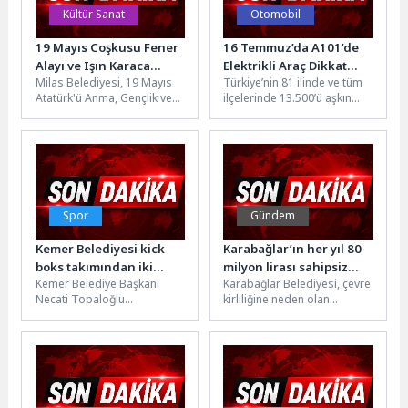
Kültür Sanat
Otomobil
19 Mayıs Coşkusu Fener
16 Temmuz’da A101’de
Alayı ve Işın Karaca
Elektrikli Araç Dikkat
Milas Belediyesi, 19 Mayıs
Türkiye’nin 81 ilinde ve tüm
Konseriyle Taçlandı
Çekiyor
Atatürk'ü Anma, Gençlik ve
ilçelerinde 13.500’ü aşkın
Spor Bayramı’nı büyük bir
marketiyle hizmet veren,
gurur ve heyecanla...
1.200’den fazla tedarikçisiyle
perakende...
Spor
Gündem
Kemer Belediyesi kick
Karabağlar’ın her yıl 80
boks takımından iki
milyon lirası sahipsiz
Kemer Belediye Başkanı
Karabağlar Belediyesi, çevre
madalya
atıklara gidiyor
Necati Topaloğlu
kirliliğine neden olan
öncülüğünde kurulan Kemer
sahipsiz atık sorununa kalıcı
Belediyesi Kick Boks Takımı,
çözüm üretmek amacıyla
11. Uluslararası Açık...
yaklaşık iki...