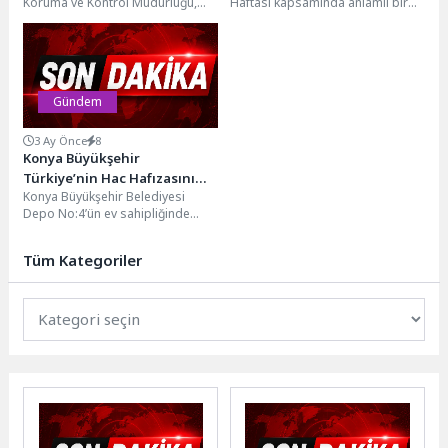
Koruma ve Kontrol Müdürlüğü,
Haftası kapsamında anlamlı bir
ilkbahar ve yaz aylarında artan
etkinlik düzenledi. Aşık Veysel
hava sıcaklıklarıyla birlikte...
Engelsiz Yaşam Merkezi üyeleri...
Gündem
3 Ay Önce
8
Konya Büyükşehir
Türkiye’nin Hac Hafızasını
Konya Büyükşehir Belediyesi
Konya’da Ziyaretçilerle
Depo No:4’ün ev sahipliğinde
Buluşuyor
düzenlenen “Hac Hatırası -
Cumhuriyet Dönemi Hac
Tüm Kategoriler
Yolculukları...