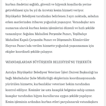
kurban ibadetini sağlıklı, güvenli ve hijyenik koşullarda yerine
getirebilmesi için bu yıl da ücretsiz kesim hizmeti veriyor.
Büyükşehir Belediyesi tarafından belirlenen 3 ayrı noktada, sabahın
erken saatlerinden itibaren yoğunluk yaşanıyor. Vatandaşlar sıra
numarası alarak kurban kesim işlemlerini düzenli ve hızlı şekilde
tamamlıyor. Soğuksu Mahallesi Perşembe Pazarı, Yeşilbahçe
Mahallesi Kapalı Çarşamba Pazarı ve Döşemealtı Kömürcüler
Hayvan Pazarı’nda verilen hizmette yoğunluk yaşanmaması için
ekipler koordineli şekilde çalışıyor.
VATANDAŞLARDAN BÜYÜKŞEHİR BELEDİYESİ’NE TEŞEKKÜR
Antalya Büyükşehir Belediyesi Veteriner İşleri Dairesi Başkanlığı’na
bağlı Mezbahalar Şube Müdürlüğü ekiplerinin koordinasyonunda
yürütülen hizmette, kurbanlıklar veteriner hekim tarafından
kontrol ediliyor. Kesimler ise usta kasaplık belgesine sahip uzman
kasaplar tarafından hijyen kurallarına uygun şekilde yapılıyor.
Kesim işleminin ardından kurban etleri parçalanarak vatandaşlara