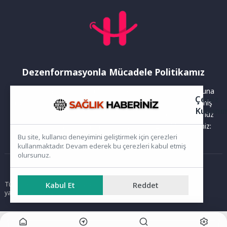
Dezenformasyonla Mücadele Politikamız
Yayınlanan haberler doğruluk ilkesi gözetilerek hazırlanır. Buna
Çerez
rağmen bazı içeriklerde eksik, hatalı veya güncelliğini yitirmiş
Kullanı
bilgiler bulunabilir.Yanlış veya yanıltıcı olduğunu düşündüğünüz
haberleri aşağıdaki iletişim kanallarından bize bildirebilirsiniz:
Bu site, kullanıcı deneyimini geliştirmek için çerezleri
kullanmaktadır. Devam ederek bu çerezleri kabul etmiş
olursunuz.
Ana Sayfa
Tüm hakları saklıdır. Sitede yer alan içerikler izinsiz kopyalanamaz,
Kabul Et
Reddet
yayımlanamaz ve kullanılamaz.