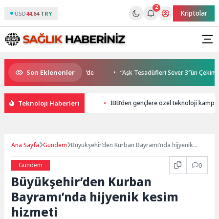
2
Kriptolar
USD
44.64 TRY
Son Eklenenler
uluşmaları gençleri İzmir’de
“Aşk Tesadüfleri Sever 3″ün Çekimleri 
Teknoloji Haberleri
İBB’den gençlere özel teknoloji kampı
Ana Sayfa
Gündem
Büyükşehir’den Kurban Bayramı’nda hijyenik
kesim hizmeti
Gündem
0
Büyükşehir’den Kurban
Bayramı’nda hijyenik kesim
hizmeti