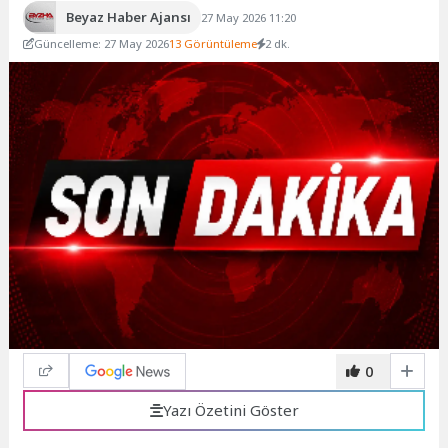
Beyaz Haber Ajansı
27 May 2026 11:20
Güncelleme: 27 May 2026
13 Görüntüleme
2 dk.
0
Yazı Özetini Göster