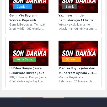
Gündem
Sağlık
Gemlik’te Bayram
Yaz mevsiminde
Sonrası Kapsamlı
hamileler için 11 kritik
Gemlik Belediyesi Temizlik
Yüksek sıcaklıklar, anne
Temizlik
öneri
İşleri Müdürlüğü ekipleri,
adaylarının günlük yaşamını
Kurban Bayramı’nın
zorlaştırabiliyor. Hamilelik
ardından ilçe genelinde
döneminde hormonlardaki
kapsamlı temizlik çalışmaları
değişimler ve artan kan
gerçekleştirdi....
dolaşımı...
Kültür Sanat
Gündem
İBB’den Dünya Çevre
Manisa Büyükşehir’den
Günü’nde Dikkat Çeken
Muharrem Ayında 20 Bin
İBB, 5 Haziran Dünya Çevre
Manisa Büyükşehir
Etkinlik
Kişiye Aşure İkramı
Günü dolayısıyla Beşiktaş
Belediyesi, 26 Haziran’da
İskelesi önünde farkındalık
başlattığı Muharrem ayı
yaratan bir dizi etkinliğe...
aşure ikramlarını, 15
Temmuz Demokrasi
Meydanı’nda düzenlenen...