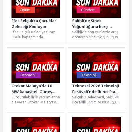
Eğitim
Gündem
Efes Selçuk’ta Çocuklar
Salihli’de Sinek
Geleceği Kodluyor
Yoğunluğuna Karşı
Efes Selçuk Belediyesi Yaz
Salihli’de son günlerde artış
İlaçlama Çalışmaları
Okulu kapsamında
gösteren sinek yoğunluğuna
Yoğunlaştırıldı
düzenlenen Robotik
yönelik şikayetlerin ardından
Kodlama Kursu, çocukları
Salihli Belediyesi ve Manisa
teknolojiyle buluştururken
Büyükşehir...
geleceğin becerileriyle...
Otomobil
Teknoloji
Otokar Malatya’da 10
Teknosel 2026 Teknoloji
MW kapasiteli Güneş
Festivali’nde İkinci Etap
Sürdürülebilirlik yatırımlarına
Selçuklu Belediyesi, Selçuklu
Enerjisi Santralini
Başladı
hız veren Otokar, Malatya’da
İlçe Milli Eğitim Müdürlüğü,
devreye aldı
10 MW kapasiteli Güneş
KOP Bölge Kalkınma İdaresi
Enerjisi Santralini (GES)
Başkanlığı ve İnnoPark iş...
devreye aldı....