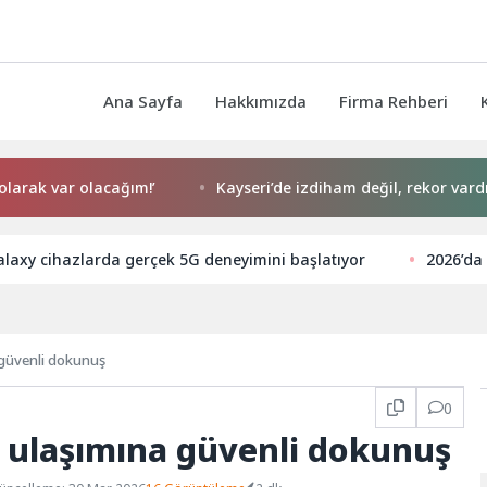
Ana Sayfa
Hakkımızda
Firma Rehberi
 var olacağım!’
Kayseri’de izdiham değil, rekor vardı!
laxy cihazlarda gerçek 5G deneyimini başlatıyor
2026’da 
 güvenli dokunuş
0
 ulaşımına güvenli dokunuş