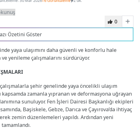
üncelleme: 30 Mar 2026
16 Görüntüleme
2 dk.
0
azı Özetini Göster
inde yaya ulaşımını daha güvenli ve konforlu hale
 ve yenileme çalışmalarını sürdürüyor.
IŞMALARI
çalışmalarla şehir genelinde yaya öncelikli ulaşım
 Bu kapsamda zamanla yıpranan ve deformasyona uğrayan
anımına sunuluyor. Fen İşleri Dairesi Başkanlığı ekipleri
psamında, Başiskele, Gebze, Darıca ve Çayırova’da ihtiyaç
lerek zemin düzenlemeleri yapıldı. Ardından yeni
ı tamamlandı.