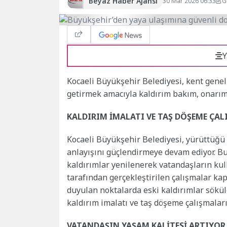
Beyaz Haber Ajansı
30 Mar 2026 06:33
G
Y
Kocaeli Büyükşehir Belediyesi, kent genel
getirmek amacıyla kaldırım bakım, onarım
KALDIRIM İMALATI VE TAŞ DÖŞEME ÇAL
Kocaeli Büyükşehir Belediyesi, yürüttüğü 
anlayışını güçlendirmeye devam ediyor.
kaldırımlar yenilenerek vatandaşların kull
tarafından gerçekleştirilen çalışmalar ka
duyulan noktalarda eski kaldırımlar sökü
kaldırım imalatı ve taş döşeme çalışmalar
VATANDAŞIN YAŞAM KALİTESİ ARTIYOR