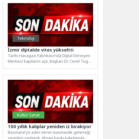
Teknoloji
İzmir dijitalde vites yükseltti
Tarihi Havagazı Fabrikası’nda Dijital Deneyim
Merkezi kapılarını açtı, Başkan Dr. Cemil Tugay
gençlere çağrı yaptı:...
Kültür Sanat
100 yıllık kalıplar yeniden iz bırakıyor
Basmane’ye adını veren basmacılık geleneği
yeniden canlandı. Ahşap baskı kalıplarıyla