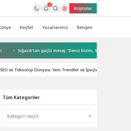
2
Kriptolar
Künye
Keşfet
Yazarlarımız
İletişim
Sığacık’tan güçlü mesaj: “Deniz bizim, Sığacık hepimizin”
SEO ve Teknoloji Dünyası: Yeni Trendler ve İpuçları
Arama M
Tüm Kategoriler