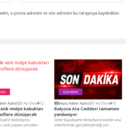
adım, e-posta adresim ve site adresim bu tarayıcıya kaydedilsin.
dem
Gündem
ber Ajansı
5 Ay Önce
12
Beyaz Haber Ajansı
1 Ay Önce
15
 atık midye kabukları
Balçova Ata Caddesi tamamen
siflere dönüşecek
yenileniyor
kşehir Belediyesi,
İzmir Büyükşehir Belediyesi kentin ana
i canlı yaşamı yeniden
arterlerinde gerçekleştirdiği yol