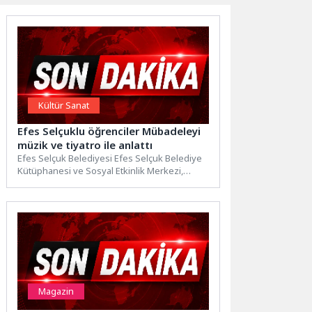
Kültür Sanat
Efes Selçuklu öğrenciler Mübadeleyi
müzik ve tiyatro ile anlattı
Efes Selçuk Belediyesi Efes Selçuk Belediye
Kütüphanesi ve Sosyal Etkinlik Merkezi,
nüfus mübadelesinin hafızalarda bıraktığı...
Magazin