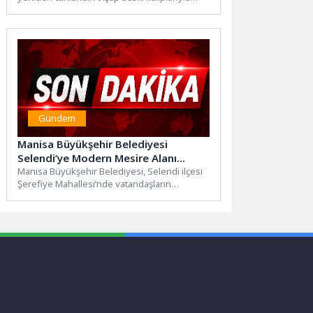
kumaşlara desen basan çocuklar, Avrupa’nın...
Gündem
Manisa Büyükşehir Belediyesi
Selendi’ye Modern Mesire Alanı
Kazandırıyor
Manisa Büyükşehir Belediyesi, Selendi ilçesi
Şerefiye Mahallesi’nde vatandaşların
aileleriyle birlikte güvenli ve konforlu vakit
geçirebileceği...