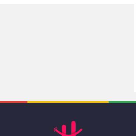
ak için dikkat çeken bir
yenileme çalışmalarına Balçova Ata
ata geçiriyor....
Caddesi ile devam...