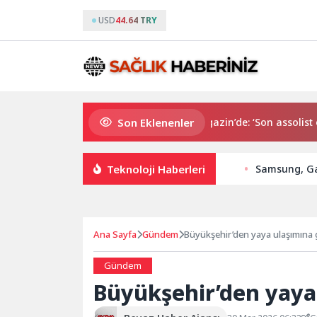
USD
44.64 TRY
Son Eklenenler
Gözde Demirbilek, NR1 Magazin’de: ‘Son assolist olarak
Teknoloji Haberleri
Samsung, Ga
Ana Sayfa
Gündem
Büyükşehir’den yaya ulaşımına
Gündem
Büyükşehir’den yaya