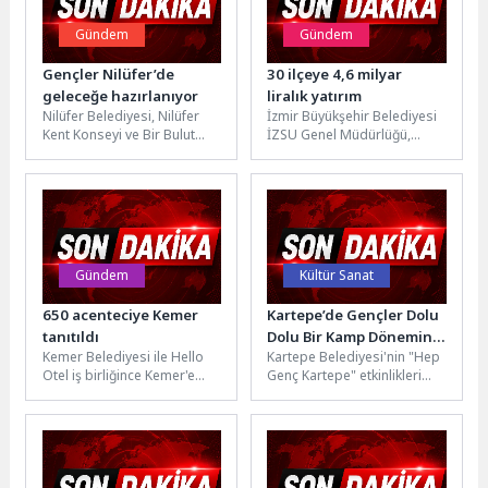
Gündem
Gündem
Gençler Nilüfer’de
30 ilçeye 4,6 milyar
geleceğe hazırlanıyor
liralık yatırım
Nilüfer Belediyesi, Nilüfer
İzmir Büyükşehir Belediyesi
Kent Konseyi ve Bir Bulut
İZSU Genel Müdürlüğü,
Olsam Derneği iş birliğiyle
2026’nın ilk altı ayında 30
yürütülen ve gençlerin...
ilçede toplam 4,6 milyar
liralık yatırımla...
Gündem
Kültür Sanat
650 acenteciye Kemer
Kartepe’de Gençler Dolu
tanıtıldı
Dolu Bir Kamp Dönemini
Kemer Belediyesi ile Hello
Kartepe Belediyesi'nin "Hep
Geride Bıraktı
Otel iş birliğince Kemer'e
Genç Kartepe" etkinlikleri
gelen 650 acente yetkilisi,
kapsamında düzenlediği
forum programında
Gençlik ve Gelişim Kampı'nın
otellerle...
ikinci haftası başarıyla...