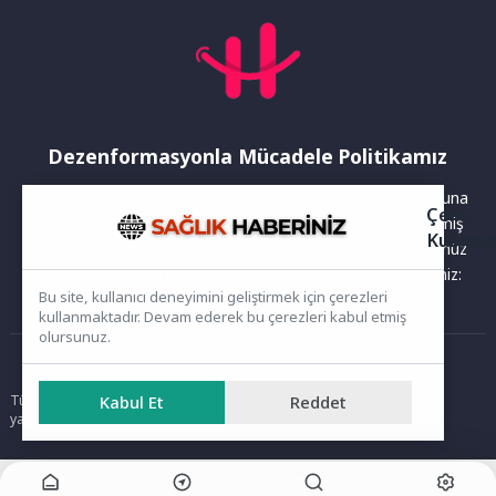
Dezenformasyonla Mücadele Politikamız
Yayınlanan haberler doğruluk ilkesi gözetilerek hazırlanır. Buna
Çerez
rağmen bazı içeriklerde eksik, hatalı veya güncelliğini yitirmiş
Kullanı
bilgiler bulunabilir.Yanlış veya yanıltıcı olduğunu düşündüğünüz
haberleri aşağıdaki iletişim kanallarından bize bildirebilirsiniz:
Bu site, kullanıcı deneyimini geliştirmek için çerezleri
kullanmaktadır. Devam ederek bu çerezleri kabul etmiş
olursunuz.
Ana Sayfa
Tüm hakları saklıdır. Sitede yer alan içerikler izinsiz kopyalanamaz,
Kabul Et
Reddet
yayımlanamaz ve kullanılamaz.