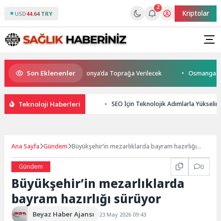
2
Kriptolar
USD
44.64 TRY
Son Eklenenler
ını Kaybetti: Kuzey Makedonya’da Toprağa Verilecek
Osmangazi’de Gel
Teknoloji Haberleri
SEO İçin Teknolojik Adımlarla Yükselin!
Ana Sayfa
Gündem
Büyükşehir’in mezarlıklarda bayram hazırlığı
sürüyor
Gündem
0
Büyükşehir’in mezarlıklarda
bayram hazırlığı sürüyor
Beyaz Haber Ajansı
23 May 2026 09:43