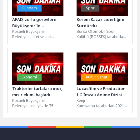
Gündem
Spor
AFAD, zorlu görevlere
Kerem Kazaz Liderliğini
Büyükşehir’le
Sürdürdü
Kocaeli Büyükşehir
Bursa Otomobil Spor
hazırlanıyor
Belediyesi, afet ve acil
Kulübü (BOSSEK) tarafından
durumlara müdahalede
düzenlenen Petrol Ofisi
kritik rol üstlenen AFAD
Maxima 2026 Türkiye Ralli
ekiplerinin sahadaki
Şampiyonası üçüncü...
gücünü...
Ekonomi
Kültür Sanat
Traktörler tarlalara indi,
Lucasfilm ve Production
mısır ekimi başladı
I.G İmzalı Anime Dizisi
Kocaeli Büyükşehir
Kenji
Belediyesi’nin yüzde 75
Kamiyama tarafından 2021 yılında
hibeli “Yem Bitkisi Tohumu
hazırlanan ‘The Ninth
Destekleme Projesi”
Jedi’ bölümünden yola
kapsamında mısır ve
çıkarak bu evreni
yonca...
derinlemesine genişleten
yepyeni bir anime
dizi, Disney+’ta Star...