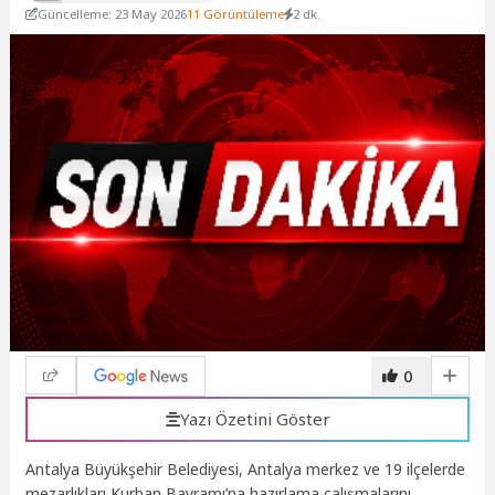
Güncelleme: 23 May 2026
11 Görüntüleme
2 dk.
0
Yazı Özetini Göster
Antalya Büyükşehir Belediyesi, Antalya merkez ve 19 ilçelerde
mezarlıkları Kurban Bayramı’na hazırlama çalışmalarını