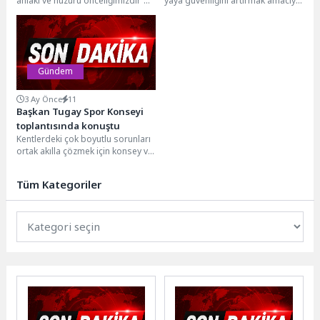
ahlakı ve huzuru önceliğimizdir”
yaya güvenliğini artırmak amacıyla
sloganıyla toplum huzurunu ve
Sevgi Yolları’nda hayata geçirdiği
kamu güvenliğini korumak
kameralı denetim sistemi
amacıyla...
devreye...
Gündem
3 Ay Önce
11
Başkan Tugay Spor Konseyi
toplantısında konuştu
Kentlerdeki çok boyutlu sorunları
ortak akılla çözmek için konsey ve
kurulların kurulmasına öncülük
eden İzmir...
Tüm Kategoriler