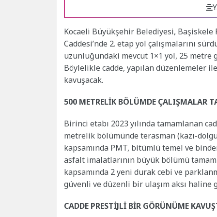
Y
Kocaeli Büyükşehir Belediyesi, Başiskele 
Caddesi’nde 2. etap yol çalışmalarını sür
uzunluğundaki mevcut 1×1 yol, 25 metre ge
Böylelikle cadde, yapılan düzenlemeler ile
kavuşacak.
500 METRELİK BÖLÜMDE ÇALIŞMALAR 
Birinci etabı 2023 yılında tamamlanan cadde
metrelik bölümünde terasman (kazı-dolgu)
kapsamında PMT, bitümlü temel ve binder 
asfalt imalatlarının büyük bölümü tamamlan
kapsamında 2 yeni durak cebi ve parklanma 
güvenli ve düzenli bir ulaşım aksı haline ge
CADDE PRESTİJLİ BİR GÖRÜNÜME KAVU