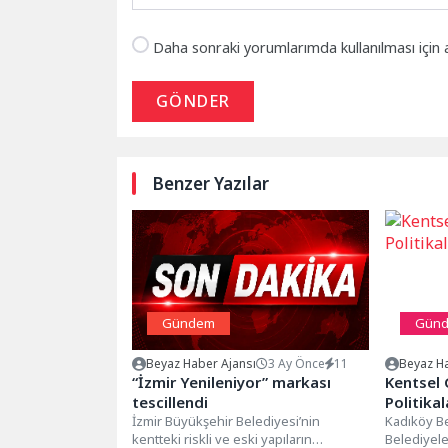
Daha sonraki yorumlarımda kullanılması için 
GÖNDER
Benzer Yazılar
Gündem
Gün
Beyaz Haber Ajansı
3 Ay Önce
11
Beyaz Ha
“İzmir Yenileniyor” markası
Kentsel
tescillendi
Politikal
İzmir Büyükşehir Belediyesi’nin
Kadıköy Be
kentteki riskli ve eski yapıların
Belediyel