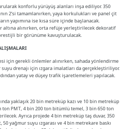
urularak konforlu yürüyüş alanları inşa ediliyor. 350
nın 2’si tamamlanırken, yaya korkulukları ve panel çit
arın yapımına ise kısa süre içinde başlanacak.
altına alınırken, orta refüje yerleştirilecek dekoratif
restijli bir görünüme kavuşturulacak.
ALIŞMALARI
esi için gerekli önlemler alınırken, sahada yönlendirme
 suyu drenajı için ızgara imalatları da gerçekleştiriliyor.
ından yatay ve düşey trafik işaretlemeleri yapılacak.
ında yaklaşık 20 bin metreküp kazı ve 10 bin metreküp
 ton PMT, 4 bin 200 ton bitümlü temel, 3 bin 650 ton
rilecek. Ayrıca projede 4 bin metreküp taş duvar, 350
t, 50 yağmur suyu ızgarası ve 4 bin metrekare baskı