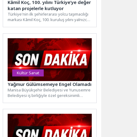
Kâmil Koç, 100. yılını Türkiye’ye değer
katan projelerle kutluyor
Türkiye'nin ilk şehirlerarası yolcu taşımacılığı
markası Kâmil Koç, 100. kuruluş yılını yalnızca
bir yıldönümü olarak değil;...
Kültür Sanat
Yağmur Gülümsemeye Engel Olamadı
Manisa Büyükşehir Belediyesi ve Yunusemre
Belediyesi iş birliğiyle özel gereksinimli
bireyler ve aileleri için Ortaköy’de...