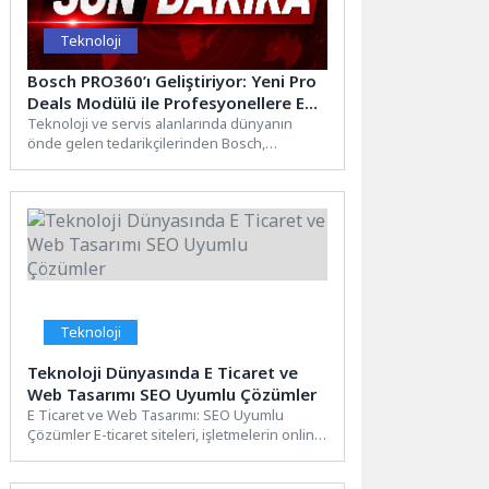
Teknoloji
Bosch PRO360’ı Geliştiriyor: Yeni Pro
Deals Modülü ile Profesyonellere Ek
Avantajlar Sunuyor
Teknoloji ve servis alanlarında dünyanın
önde gelen tedarikçilerinden Bosch,
profesyonel elektrikli el aletleri kullanıcılarına
yönelik...
Teknoloji
Teknoloji Dünyasında E Ticaret ve
Web Tasarımı SEO Uyumlu Çözümler
E Ticaret ve Web Tasarımı: SEO Uyumlu
Çözümler E-ticaret siteleri, işletmelerin online
varlıklarını güçlendirmelerine yardımcı...