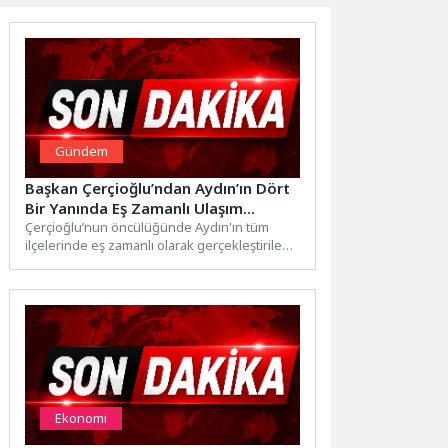
Gündem
Başkan Çerçioğlu’ndan Aydın’ın Dört
Bir Yanında Eş Zamanlı Ulaşım
Çalışması
Çerçioğlu’nun öncülüğünde Aydın'ın tüm
ilçelerinde eş zamanlı olarak gerçekleştirilen
yatırım, proje, çalışma ve hizmetler devam...
Ekonomi