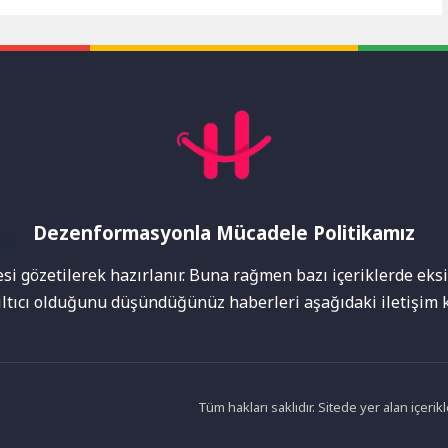
 düzenlenen “Uluslararası
Manisa Su ve Kanalizasyon İdaresi...
da ve...
Dezenformasyonla Mücadele Politikamız
mı
i gözetilerek hazırlanır. Buna rağmen bazı içeriklerde eksik
nıltıcı olduğunu düşündüğünüz haberleri aşağıdaki iletişim k
Tüm hakları saklıdır. Sitede yer alan içer