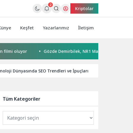
2
Kriptolar
Künye
Keşfet
Yazarlarımız
İletişim
oluyor
Gözde Demirbilek, NR1 Magazin’de: ‘Son assolist ol
noloji Dünyasında SEO Trendleri ve İpuçları
Mobil Oyunlar
Tüm Kategoriler