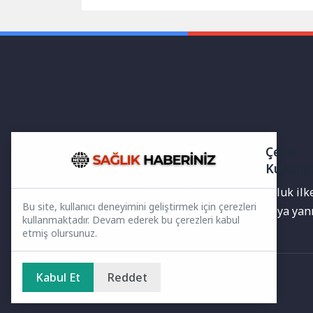
depreme dayanıklı, güvenli ve çevre
birliğinde
dostu binalara...
Kentsel Gı
Çerez
Kullanı
Yayınlanan haberler doğruluk ilkes
Bu site, kullanıcı deneyimini geliştirmek için çerezleri
bilgiler bulunabilir.Yanlış veya ya
kullanmaktadır. Devam ederek bu çerezleri kabul
etmiş olursunuz.
Kabul Et
Reddet
Ana Sayfa