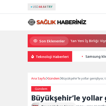
USD
44.64 TRY
Son Eklenenler
M Lisa ve Dolu Kadehi Ters Tut’tan Yeni İş Birliği: Vişne
Teknoloji Haberleri
Samsung klim
Ana Sayfa
Gündem
Büyükşehir’le yollar genişliyor, t
Gündem
Büyükşehir’le yollar g