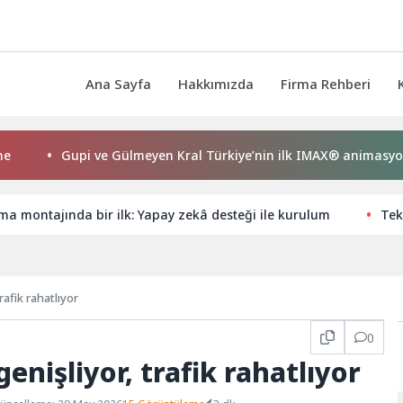
Ana Sayfa
Hakkımızda
Firma Rehberi
Gupi ve Gülmeyen Kral Türkiye’nin ilk IMAX® animasyon filmi 
a montajında bir ilk: Yapay zekâ desteği ile kurulum
Tek
rafik rahatlıyor
0
enişliyor, trafik rahatlıyor