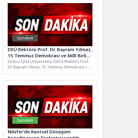
Gündem
DEÜ Rektörü Prof. Dr. Bayram Yılmaz,
15 Temmuz Demokrasi ve Millî Birlik
Günü programlarına katıldı
Dokuz Eylül Üniversitesi (DEÜ) Rektörü Prof.
Dr. Bayram Yılmaz, 15 Temmuz Demokrasi ve
Millî Birlik...
Gündem
Nilüfer’de Kentsel Dönüşüm
Koordinasyon Toplantısı yapıldı