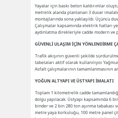
Yayalar için baskı beton kaldırımlar oluşt
metrelik alanda planlanan 3 duvar imalatı
montajlarında sona yaklaşıldı. Üçüncü duv
Çalışmalar kapsamında elektrik hatları yer 
aydınlatma direkleriyle cadde modern ve p
GÜVENLİ ULAŞIM İÇİN YÖNLENDİRME Ç
Trafik akışının güvenli şekilde sürdürülm
tabelaları aktif olarak kullanılıyor. Yağmur
Asfalt çalışmalarının tamamlanmasının ard
YOĞUN ALTYAPI VE ÜSTYAPI İMALATI
Toplam 1 kilometrelik cadde tamamlandığ
dolgu yapılacak. Üstyapı kapsamında 6 bin
binder ve 2 bin 280 ton aşınma tabakası se
metre yaya korkuluğu, 100 metre panel çi