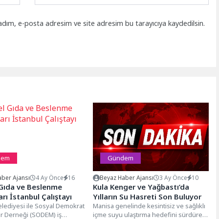
adım, e-posta adresim ve site adresim bu tarayıcıya kaydedilsin.
dem
Gündem
ber Ajansı
4 Ay Önce
16
Beyaz Haber Ajansı
3 Ay Önce
10
 Gıda ve Beslenme
Kula Kenger ve Yağbastı’da
arı İstanbul Çalıştayı
Yılların Su Hasreti Son Buluyor
lediyesi ile Sosyal Demokrat
Manisa genelinde kesintisiz ve sağlıklı
er Derneği (SODEM) iş
içme suyu ulaştırma hedefini sürdüren