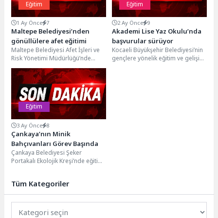
Eğitim
Eğitim
1 Ay Önce
7
2 Ay Önce
9
Maltepe Belediyesi’nden
Akademi Lise Yaz Okulu’nda
gönüllülere afet eğitimi
başvurular sürüyor
Maltepe Belediyesi Afet İşleri ve
Kocaeli Büyükşehir Belediyesi’nin
Risk Yönetimi Müdürlüğü’nde
gençlere yönelik eğitim ve gelişim
“Destek AFAD Gönüllüsü” olmak
projelerinden biri olan Akademi
isteyen Maltepeli vatandaşlara...
Lise Yaz Okulu...
Eğitim
3 Ay Önce
8
Çankaya’nın Minik
Bahçıvanları Görev Başında
Çankaya Belediyesi Şeker
Portakalı Ekolojik Kreşi’nde eğitim
gören çocuklar, doğayla iç içe
keyifli ve öğretici...
Tüm Kategoriler