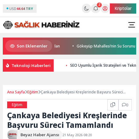
2
Kriptolar
USD
44.64 TRY
Son Eklenenler
a start Başkan Büyükakın’dan
Gökeyüp Mahallesi’nin Su Sorunu Çözü
Teknoloji Haberleri
SEO Uyumlu İçerik Stratejileri ve Teknol
Ana Sayfa
Eğitim
Çankaya Belediyesi Kreşlerinde Başvuru Süreci
Tamamlandı
Eğitim
0
Çankaya Belediyesi Kreşlerinde
Başvuru Süreci Tamamlandı
Beyaz Haber Ajansı
21 May 2026 08:20