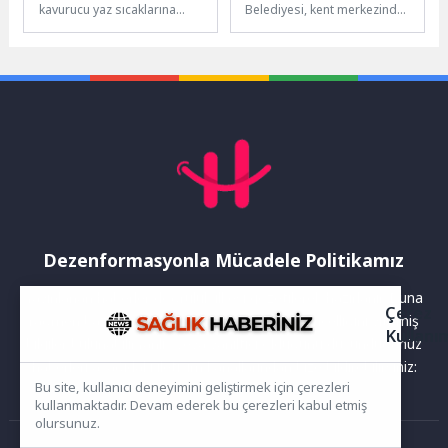
kavurucu yaz sıcaklarına
Belediyesi, kent merkezinde
karşı hayvanlar için özel
yıllardır çözüm bekleyen
serinleme programı
önemli bir sorunu daha
uygulanıyor. Buz...
çözüme kavuşturuyor. Bu...
Dezenformasyonla Mücadele Politikamız
Yayınlanan haberler doğruluk ilkesi gözetilerek hazırlanır. Buna
Çerez
rağmen bazı içeriklerde eksik, hatalı veya güncelliğini yitirmiş
Kullanı
bilgiler bulunabilir.Yanlış veya yanıltıcı olduğunu düşündüğünüz
haberleri aşağıdaki iletişim kanallarından bize bildirebilirsiniz:
Bu site, kullanıcı deneyimini geliştirmek için çerezleri
kullanmaktadır. Devam ederek bu çerezleri kabul etmiş
olursunuz.