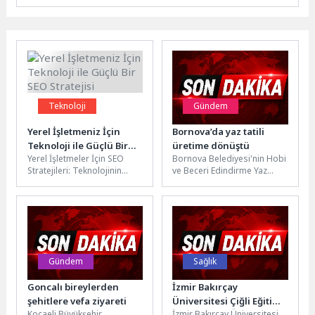
Teknoloji
Gündem
Yerel İşletmeniz İçin
Bornova’da yaz tatili
Teknoloji ile Güçlü Bir
üretime dönüştü
Yerel İşletmeler İçin SEO
Bornova Belediyesi'nin Hobi
SEO Stratejisi
Stratejileri: Teknolojinin
ve Beceri Edindirme Yaz
Gücü Yerel işletmeler için
Kursları, 10 farklı merkezde
SEO stratejileri belirlemek,
25 branşta 1.706 kursiyeri...
bölgesel aramalarda...
Gündem
Sağlık
Goncalı bireylerden
İzmir Bakırçay
şehitlere vefa ziyareti
Üniversitesi Çiğli Eğitim
Kocaeli Büyükşehir
İzmir Bakırçay Üniversitesi,
ve Araştırma