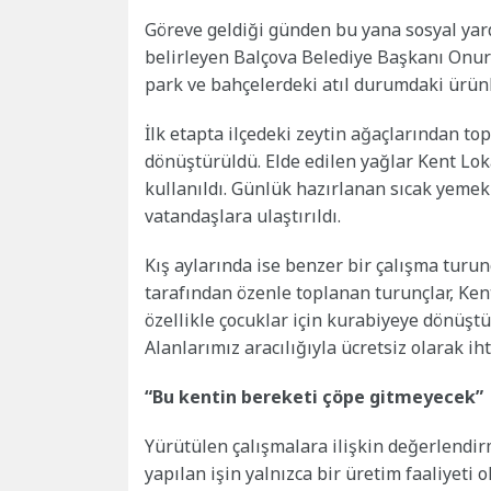
Göreve geldiği günden bu yana sosyal yar
belirleyen Balçova Belediye Başkanı Onur
park ve bahçelerdeki atıl durumdaki ürün
İlk etapta ilçedeki zeytin ağaçlarından t
dönüştürüldü. Elde edilen yağlar Kent L
kullanıldı. Günlük hazırlanan sıcak yemekl
vatandaşlara ulaştırıldı.
Kış aylarında ise benzer bir çalışma turunç
tarafından özenle toplanan turunçlar, Kent
özellikle çocuklar için kurabiyeye dönüşt
Alanlarımız aracılığıyla ücretsiz olarak iht
“Bu kentin bereketi çöpe gitmeyecek”
Yürütülen çalışmalara ilişkin değerlendi
yapılan işin yalnızca bir üretim faaliyeti 