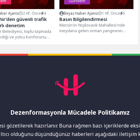
dem
Gündem
ber Ajansı
2 Hf. Önce
4
Beyaz Haber Ajansı
1 Hf. Önce
5
ir’den güvenli trafik
Basın Bilgilendirmesi
arlı denetim
Mersin'in Yeşilovacık Mahallesi'nde
meydana gelen orman yangınının
 Belediyesi, toplu taşımada
söndürülmesine yönelik çalışmalara
enliği ve yolcu konforunu
Akkuyu Nükleer Güç Santrali'nin
dına denetimlerini
(NGS)...
 Ulaşım ekiplerinin...
Dezenformasyonla Mücadele Politikamız
mı
i gözetilerek hazırlanır. Buna rağmen bazı içeriklerde eksik
nıltıcı olduğunu düşündüğünüz haberleri aşağıdaki iletişim k