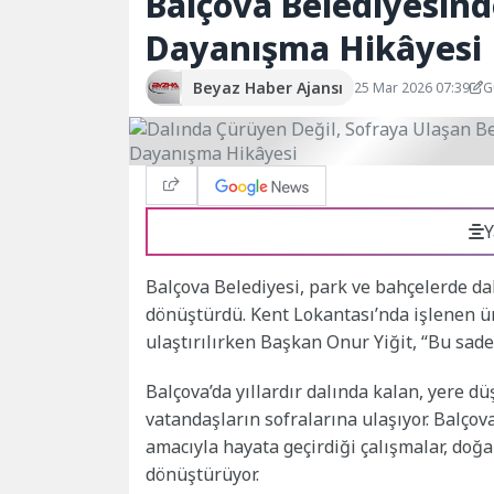
Balçova Belediyesind
Dayanışma Hikâyesi
Beyaz Haber Ajansı
25 Mar 2026 07:39
G
Y
Balçova Belediyesi, park ve bahçelerde da
dönüştürdü. Kent Lokantası’nda işlenen ür
ulaştırılırken Başkan Onur Yiğit, “Bu sad
Balçova’da yıllardır dalında kalan, yere dü
vatandaşların sofralarına ulaşıyor. Balço
amacıyla hayata geçirdiği çalışmalar, do
dönüştürüyor.