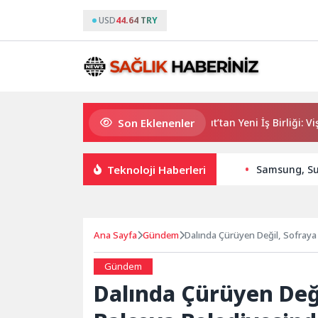
USD
44.64 TRY
Son Eklenenler
M Lisa ve Dolu Kadehi Ters Tut’tan Yeni İş Birliği: Vişne
Teknoloji Haberleri
Samsung, Sup
Ana Sayfa
Gündem
Dalında Çürüyen Değil, Sofraya
Hikâyesi
Gündem
Dalında Çürüyen Deği