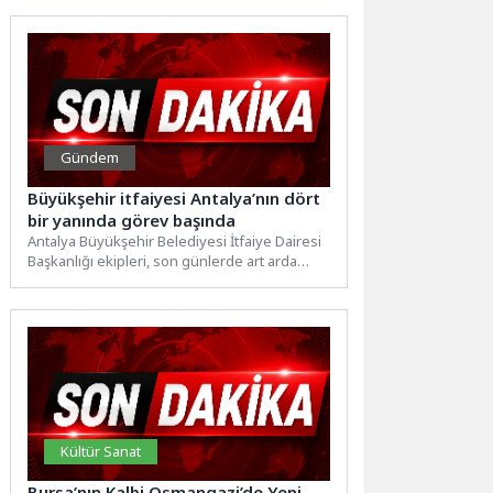
amacıyla hayata...
Gündem
Büyükşehir itfaiyesi Antalya’nın dört
bir yanında görev başında
Antalya Büyükşehir Belediyesi İtfaiye Dairesi
Başkanlığı ekipleri, son günlerde art arda
meydana gelen orman yangınlarında...
Kültür Sanat
Bursa’nın Kalbi Osmangazi’de Yeni