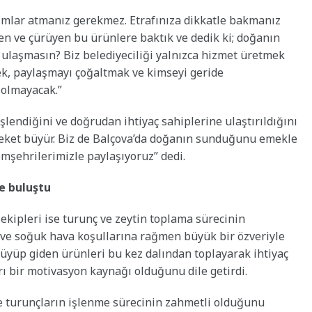
dımlar atmanız gerekmez. Etrafınıza dikkatle bakmanız
üşen ve çürüyen bu ürünlere baktık ve dedik ki; doğanın
ulaşmasın? Biz belediyeciliği yalnızca hizmet üretmek
, paylaşmayı çoğaltmak ve kimseyi geride
 olmayacak.”
lendiğini ve doğrudan ihtiyaç sahiplerine ulaştırıldığını
ereket büyür. Biz de Balçova’da doğanın sunduğunu emekle
emşehrilerimizle paylaşıyoruz” dedi.
e buluştu
ekipleri ise turunç ve zeytin toplama sürecinin
r ve soğuk hava koşullarına rağmen büyük bir özveriyle
 çürüyüp giden ürünleri bu kez dalından toplayarak ihtiyaç
rı bir motivasyon kaynağı olduğunu dile getirdi.
e turunçların işlenme sürecinin zahmetli olduğunu