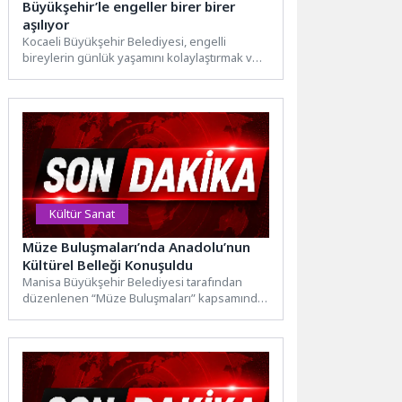
Büyükşehir’le engeller birer birer
aşılıyor
Kocaeli Büyükşehir Belediyesi, engelli
bireylerin günlük yaşamını kolaylaştırmak ve
kent genelinde erişilebilirliği artırmak
amacıyla çalışmalarını...
Kültür Sanat
Müze Buluşmaları’nda Anadolu’nun
Kültürel Belleği Konuşuldu
Manisa Büyükşehir Belediyesi tarafından
düzenlenen “Müze Buluşmaları” kapsamında
gerçekleştirilen “Toprağın Belleği”
söyleşisinee, Prof. Dr. Fahri...