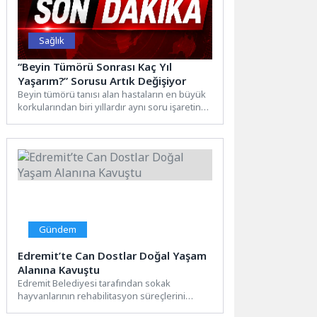
Sağlık
“Beyin Tümörü Sonrası Kaç Yıl
Yaşarım?” Sorusu Artık Değişiyor
Beyin tümörü tanısı alan hastaların en büyük
korkularından biri yıllardır aynı soru işaretine
dönüşüyor: “Kaç...
Gündem
Edremit’te Can Dostlar Doğal Yaşam
Alanına Kavuştu
Edremit Belediyesi tarafından sokak
hayvanlarının rehabilitasyon süreçlerini
özgür ve doğal bir ortamda geçirmeleri