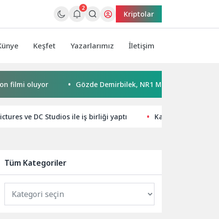
2
Kriptolar
Künye
Keşfet
Yazarlarımız
İletişim
i oluyor
Gözde Demirbilek, NR1 Magazin’de: ‘Son assolist 
ures ve DC Studios ile iş birliği yaptı
Kaspersky Araştırm
Tüm Kategoriler