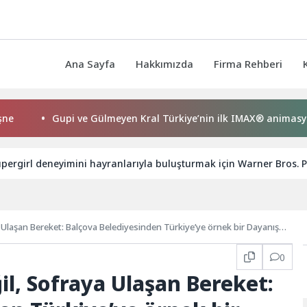
Ana Sayfa
Hakkımızda
Firma Rehberi
Gupi ve Gülmeyen Kral Türkiye’nin ilk IMAX® animasyon film
ergirl deneyimini hayranlarıyla buluşturmak için Warner Bros. Pict
 Ulaşan Bereket: Balçova Belediyesinden Türkiye’ye örnek bir Dayanışma
0
l, Sofraya Ulaşan Bereket: