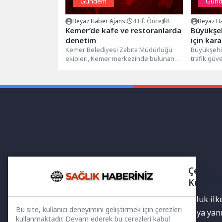
Gündem
Gün
Beyaz Haber Ajansı
4 Hf. Önce
8
Beyaz Ha
Kemer’de kafe ve restoranlarda
Büyükşeh
denetim
için kar
Kemer Belediyesi Zabıta Müdürlüğü
Büyükşehir
ekipleri, Kemer merkezinde bulunan
trafik güv
kafe ve restoranlarda denetim
artırmak a
yaptı. Kemer Belediyesi gıda...
sürdürüyor.
Çerez
Kullanı
Yayınlanan haberler doğruluk ilkes
Bu site, kullanıcı deneyimini geliştirmek için çerezleri
bilgiler bulunabilir.Yanlış veya ya
kullanmaktadır. Devam ederek bu çerezleri kabul