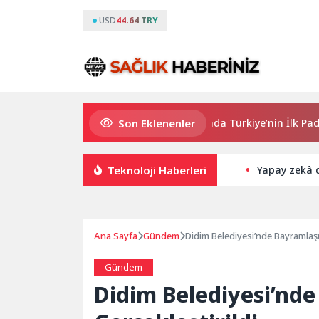
USD
44.64 TRY
Son Eklenenler
QNB Türkiye Ana Sponsorluğunda Türkiye’nin İlk Padel Tür
Teknoloji Haberleri
Yapay zekâ d
Ana Sayfa
Gündem
Didim Belediyesi’nde Bayramlaş
Gündem
Didim Belediyesi’nd