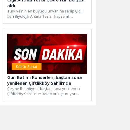
aldı
Türkiye’nin en büyüğü unvanına sahip Çiğli
İleri Biyolojik Arıtma Tesisi, kapsamlı
denetimler ve yenilenmiş sistemiyle...
Kültür Sanat
Gün Batımı Konserleri, baştan sona
yenilenen Çiftlikköy Sahili’nde
Çeşme Belediyesi, baştan sona yenilenen
Çiftlikköy Sahili'ni müzikle buluşturuyor.
Modern yüzüyle yeniden vatandaşların
hizmetine açılan...