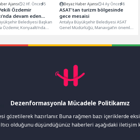
ber Ajansı
2 Hf. Önce
5
Beyaz Haber Ajansı
4 Ay Önce
8
ekili Özdemir
ASAT’tan turizm bölgesinde
tı’nda devam eden
gece mesaisi
atırımlarını inceledi
üyükşehir Belediyesi Başkan
Antalya Büyükşehir Belediyesi ASAT
ra Özdemir, Konyaaltı’nda
Genel Müdürlüğü, Manavgat’ın önemli
0 milyon liralık yağmur suyu
turizm bölgeleri Ilıca ve Çolaklı’da içme
suyu...
Dezenformasyonla Mücadele Politikamız
mı
i gözetilerek hazırlanır. Buna rağmen bazı içeriklerde eksik
nıltıcı olduğunu düşündüğünüz haberleri aşağıdaki iletişim k