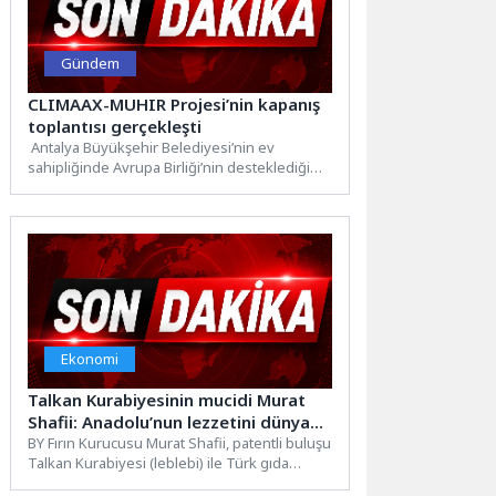
Gündem
CLIMAAX-MUHIR Projesi’nin kapanış
toplantısı gerçekleşti
Antalya Büyükşehir Belediyesi’nin ev
sahipliğinde Avrupa Birliği’nin desteklediği
CLIMAAX-MUHIR Projesi kapanış toplantısı
düzenlendi. Antalya Büyükşehir...
Ekonomi
Talkan Kurabiyesinin mucidi Murat
Shafii: Anadolu’nun lezzetini dünya
markası yapacağız
BY Fırın Kurucusu Murat Shafii, patentli buluşu
Talkan Kurabiyesi (leblebi) ile Türk gıda
sektöründe fark...