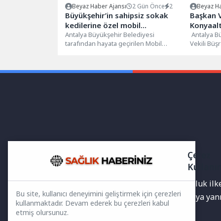
Beyaz Haber Ajansı
2 Gün Önce
2
Beyaz Ha
Büyükşehir’in sahipsiz sokak
Başkan V
kedilerine özel mobil
Konyaal
kısırlaştırma hizmeti sürüyor
Antalya Büyükşehir Belediyesi
altyapı y
Antalya B
tarafından hayata geçirilen Mobil
Vekili Büş
Sahipsiz Kedi Kısırlaştırma Projesi,
yaklaşık 6
vatandaşlardan yoğun ilgi görüyor....
altyapı...
Çerez
Kullanı
Yayınlanan haberler doğruluk ilkes
Bu site, kullanıcı deneyimini geliştirmek için çerezleri
bilgiler bulunabilir.Yanlış veya ya
kullanmaktadır. Devam ederek bu çerezleri kabul
etmiş olursunuz.