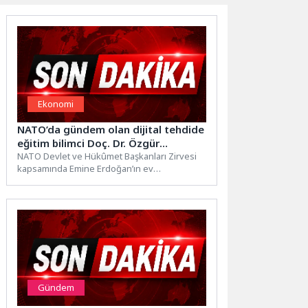
Ekonomi
NATO’da gündem olan dijital tehdide
eğitim bilimci Doç. Dr. Özgür
Bolat’tan ailelere kritik uyarı: “Çözüm
NATO Devlet ve Hükûmet Başkanları Zirvesi
kapsamında Emine Erdoğan’ın ev
yasak değil, öz denetim”
sahipliğinde gerçekleştirilen lider eşleri
programında...
Gündem