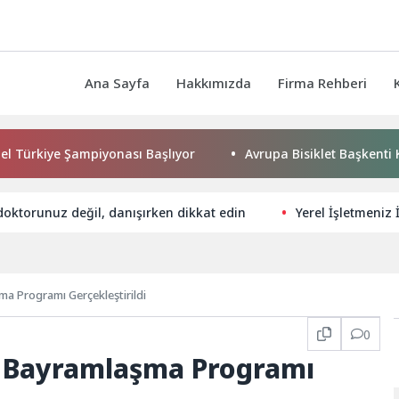
Ana Sayfa
Hakkımızda
Firma Rehberi
kiye Şampiyonası Başlıyor
Avrupa Bisiklet Başkenti Konya’d
oktorunuz değil, danışırken dikkat edin
Yerel İşletmeniz İ
ma Programı Gerçekleştirildi
0
e Bayramlaşma Programı