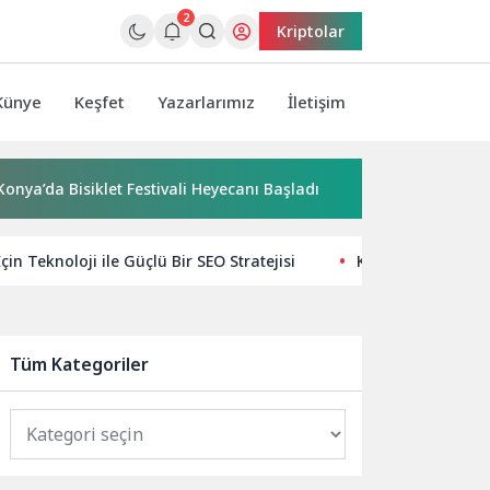
2
Kriptolar
Künye
Keşfet
Yazarlarımız
İletişim
a Bisiklet Festivali Heyecanı Başladı
“Yaşamdan Yazıya” At
çin Teknoloji ile Güçlü Bir SEO Stratejisi
Kaspersky, Sürdür
Tüm Kategoriler