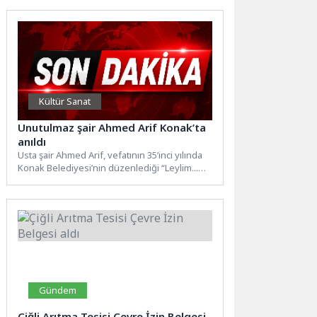
Kültür Sanat
Unutulmaz şair Ahmed Arif Konak’ta
anıldı
Usta şair Ahmed Arif, vefatının 35’inci yılında
Konak Belediyesi’nin düzenlediği “Leylim...
Ahmed Arif” etkinliğinde şiirleriyle anıldı....
Gündem
Çiğli Arıtma Tesisi Çevre İzin Belgesi