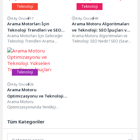
Teknoloji
Teknoloji
4 Ay Önce
17
4 Ay Önce
49
Arama Motorları İçin
Arama Motoru Algoritmaları
Teknoloji Trendleri ve SEO
ve Teknoloji: SEO İpuçları ve
Arama Motorları İçin Geleceğin
Arama Motoru Algoritmaları ve
İpuçları
Stratejileri
Teknoloji Trendleri Arama
Teknoloji: SEO Nedir? SEO (Search
motorları, internet kullanıcılarının
Engine Optimization), web
bilgiye erişimini kolaylaştıran ve
sitelerinin arama motorlarında...
web...
Teknoloji
4 Ay Önce
26
Arama Motoru
Optimizasyonu ve Teknoloji:
Arama Motoru
Yükselen Trendler ve İpuçları
Optimizasyonunda Yenilikçi
Teknoloji Trendleri Arama
motoru optimizasyonu (SEO),
Tüm Kategoriler
dijital pazarlama stratejilerinde
önemli bir...