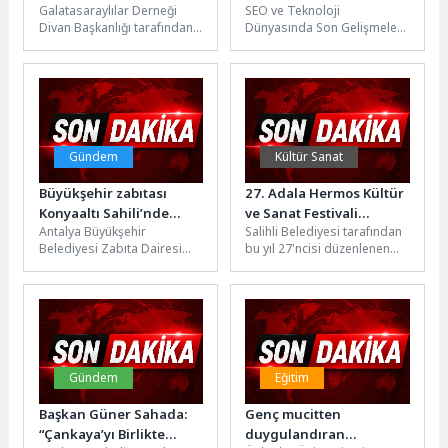
Galatasaraylılar Derneği
SEO ve Teknoloji
Bilge Layık Görüldü
Gelişmeler ve İpuçları
Divan Başkanlığı tarafından
Dünyasında Son Gelişmeler
2022 yılında başlatılan
SEO dünyası sürekli olarak
Galatasaray’a Hizmet
değişmekte ve gelişmektedir.
Ödülü’nün bu yılki sahibi, 7...
Bu gelişmeleri...
Gündem
Kültür Sanat
Büyükşehir zabıtası
27. Adala Hermos Kültür
Konyaaltı Sahili’nde
ve Sanat Festivali
Antalya Büyükşehir
Salihli Belediyesi tarafından
dron desteğiyle
Coşkuyla Tamamlandı
Belediyesi Zabıta Dairesi
bu yıl 27'ncisi düzenlenen
denetimlerini
Başkanlığı ekipleri, yaz
Adala Hermos Kültür ve
sürdürüyor
aylarıyla birlikte her gün
Sanat Festivali, dört gün...
binlerce yerli ve...
Gündem
Eğitim
Başkan Güner Sahada:
Genç mucitten
“Çankaya’yı Birlikte
duygulandıran