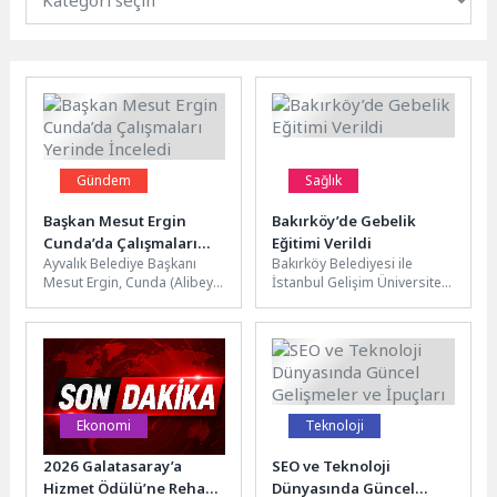
Gündem
Sağlık
Başkan Mesut Ergin
Bakırköy’de Gebelik
Cunda’da Çalışmaları
Eğitimi Verildi
Ayvalık Belediye Başkanı
Bakırköy Belediyesi ile
Yerinde İnceledi
Mesut Ergin, Cunda (Alibey)
İstanbul Gelişim Üniversitesi
Adası’nda belediye meclis
iş birliğinde “Gebe Eğitimi ve
üyeleri ve birim amirleriyle
Yeni Doğan Çocuklarla İlgili...
birlikte...
Ekonomi
Teknoloji
2026 Galatasaray’a
SEO ve Teknoloji
Hizmet Ödülü’ne Reha
Dünyasında Güncel