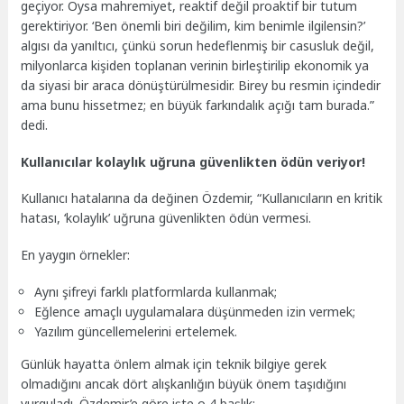
geçiyor. Oysa mahremiyet, reaktif değil proaktif bir tutum
gerektiriyor. ‘Ben önemli biri değilim, kim benimle ilgilensin?’
algısı da yanıltıcı, çünkü sorun hedeflenmiş bir casusluk değil,
milyonlarca kişiden toplanan verinin birleştirilip ekonomik ya
da siyasi bir araca dönüştürülmesidir. Birey bu resmin içindedir
ama bunu hissetmez; en büyük farkındalık açığı tam burada.”
dedi.
Kullanıcılar kolaylık uğruna güvenlikten ödün veriyor!
Kullanıcı hatalarına da değinen Özdemir, “Kullanıcıların en kritik
hatası, ‘kolaylık’ uğruna güvenlikten ödün vermesi.
En yaygın örnekler:
Aynı şifreyi farklı platformlarda kullanmak;
Eğlence amaçlı uygulamalara düşünmeden izin vermek;
Yazılım güncellemelerini ertelemek.
Günlük hayatta önlem almak için teknik bilgiye gerek
olmadığını ancak dört alışkanlığın büyük önem taşıdığını
vurguladı. Özdemir’e göre işte o 4 başlık: