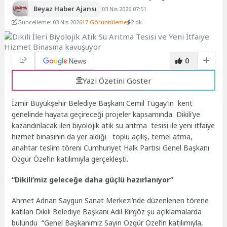
Beyaz Haber Ajansı
03 Nis 2026 07:51
Güncelleme: 03 Nis 2026
17 Görüntüleme
2 dk.
0
Yazı Özetini Göster
İzmir Büyükşehir Belediye Başkanı Cemil Tugay’ın kent
genelinde hayata geçireceği projeler kapsamında Dikili’ye
kazandırılacak ileri biyolojik atık su arıtma tesisi ile yeni itfaiye
hizmet binasının da yer aldığı toplu açılış, temel atma,
anahtar teslim töreni Cumhuriyet Halk Partisi Genel Başkanı
Özgür Özel’in katılımıyla gerçekleşti.
“Dikili’miz geleceğe daha güçlü hazırlanıyor”
Ahmet Adnan Saygun Sanat Merkezi’nde düzenlenen törene
katılan Dikili Belediye Başkanı Adil Kırgöz şu açıklamalarda
bulundu “Genel Başkanımız Sayın Özgür Özel’in katılımıyla,