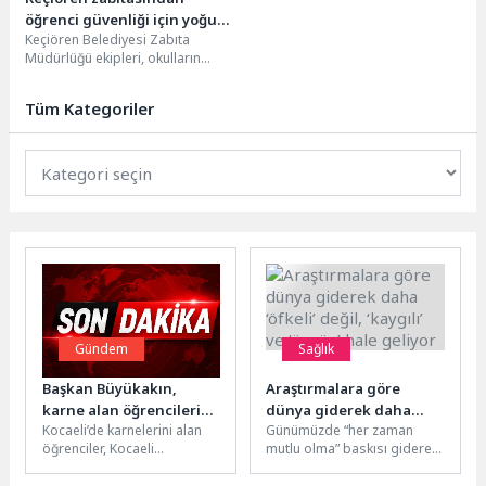
öğrenci güvenliği için yoğun
Keçiören Belediyesi Zabıta
mesai
Müdürlüğü ekipleri, okulların
dağılma saatinde öğrencilerin
güvenliği için mesai yapmaya
Tüm Kategoriler
devam ediyor....
Gündem
Sağlık
Başkan Büyükakın,
Araştırmalara göre
karne alan öğrencilerin
dünya giderek daha
Kocaeli’de karnelerini alan
Günümüzde “her zaman
mutluluğunu paylaştı
‘öfkeli’ değil, ‘kaygılı’ ve
öğrenciler, Kocaeli
mutlu olma” baskısı giderek
‘üzgün’ hale geliyor
Büyükşehir Belediyesi
artarken, öfke çoğu zaman
tarafından yapılan İzmit
yanlış anlaşılan ve