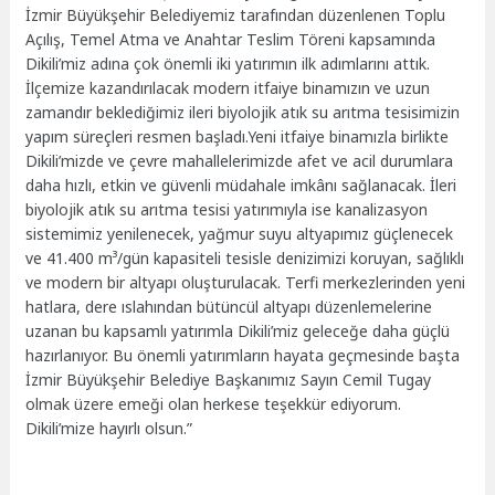
İzmir Büyükşehir Belediyemiz tarafından düzenlenen Toplu
Açılış, Temel Atma ve Anahtar Teslim Töreni kapsamında
Dikili’miz adına çok önemli iki yatırımın ilk adımlarını attık.
İlçemize kazandırılacak modern itfaiye binamızın ve uzun
zamandır beklediğimiz ileri biyolojik atık su arıtma tesisimizin
yapım süreçleri resmen başladı.Yeni itfaiye binamızla birlikte
Dikili’mizde ve çevre mahallelerimizde afet ve acil durumlara
daha hızlı, etkin ve güvenli müdahale imkânı sağlanacak. İleri
biyolojik atık su arıtma tesisi yatırımıyla ise kanalizasyon
sistemimiz yenilenecek, yağmur suyu altyapımız güçlenecek
ve 41.400 m³/gün kapasiteli tesisle denizimizi koruyan, sağlıklı
ve modern bir altyapı oluşturulacak. Terfi merkezlerinden yeni
hatlara, dere ıslahından bütüncül altyapı düzenlemelerine
uzanan bu kapsamlı yatırımla Dikili’miz geleceğe daha güçlü
hazırlanıyor. Bu önemli yatırımların hayata geçmesinde başta
İzmir Büyükşehir Belediye Başkanımız Sayın Cemil Tugay
olmak üzere emeği olan herkese teşekkür ediyorum.
Dikili’mize hayırlı olsun.”