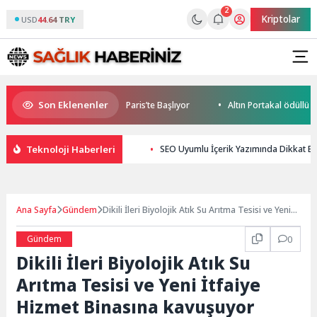
2
Kriptolar
USD
44.64 TRY
Son Eklenenler
obile World Cup Heyecanı Paris’te Başlıyor
Altın Portakal ödüllü yön
Teknoloji Haberleri
SEO Uyumlu İçerik Yazımında Dikkat Ed
Ana Sayfa
Gündem
Dikili İleri Biyolojik Atık Su Arıtma Tesisi ve Yeni
İtfaiye Hizmet Binasına kavuşuyor
Gündem
0
Dikili İleri Biyolojik Atık Su
Arıtma Tesisi ve Yeni İtfaiye
Hizmet Binasına kavuşuyor