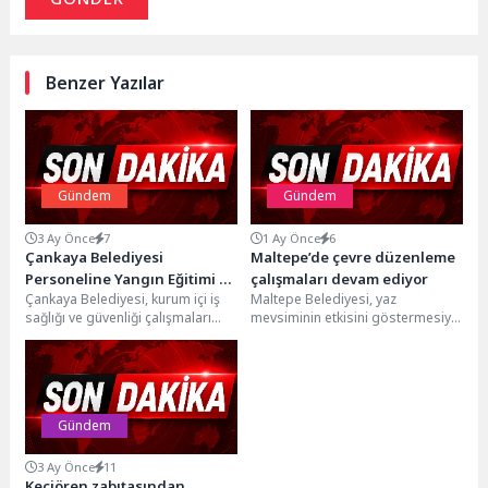
Benzer Yazılar
Gündem
Gündem
3 Ay Önce
7
1 Ay Önce
6
Çankaya Belediyesi
Maltepe’de çevre düzenleme
Personeline Yangın Eğitimi ve
çalışmaları devam ediyor
Çankaya Belediyesi, kurum içi iş
Maltepe Belediyesi, yaz
Tatbikat
sağlığı ve güvenliği çalışmaları
mevsiminin etkisini göstermesiyle
kapsamında 430 personele
birlikte ilçe genelindeki çevre
yangın eğitimi ve...
bakım çalışmalarına hız verdi.
Park...
Gündem
3 Ay Önce
11
Keçiören zabıtasından