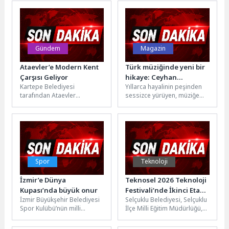
Millet Bahçesi ve Körfez
bastırılması...
Aqua...
Gündem
Magazin
Ataevler’e Modern Kent
Türk müziğinde yeni bir
Çarşısı Geliyor
hikaye: Ceyhan
Kartepe Belediyesi
Yıllarca hayalinin peşinden
Yılmaz’dan ‘Gözlerinin
tarafından Ataevler
sessizce yürüyen, müziğe
Derininde’
Mahallesi’nde hayata
olan tutkusundan hiçbir
geçirilecek kent çarşısı ve
zaman vazgeçmeyen Ceyhan
kapalı pazar alanı
Yılmaz, yeni teklisi...
projesinde çalışmalar...
Spor
Teknoloji
İzmir’e Dünya
Teknosel 2026 Teknoloji
Kupası’nda büyük onur
Festivali’nde İkinci Etap
İzmir Büyükşehir Belediyesi
Selçuklu Belediyesi, Selçuklu
Başladı
Spor Kulübü’nün milli
İlçe Milli Eğitim Müdürlüğü,
jimnastikçisi Altan Doğan,
KOP Bölge Kalkınma İdaresi
Bulgaristan’da düzenlenen
Başkanlığı ve İnnoPark iş...