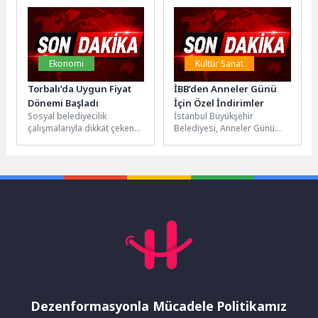
Artistik Cimnastik World
Challenge...
Ekonomi
Kültür Sanat
Torbalı’da Uygun Fiyat
İBB’den Anneler Günü
Dönemi Başladı
İçin Özel İndirimler
Sosyal belediyecilik
İstanbul Büyükşehir
çalışmalarıyla dikkat çeken
Belediyesi, Anneler Günü
Torbalı Belediyesi, vatandaş
kapsamında farklı birim ve
odaklı hizmetlerine bir
iştirakleriyle İstanbul
yenisini daha ekledi. Uygun...
genelinde çeşitli etkinlikler
ve...
Dezenformasyonla Mücadele Politikamız