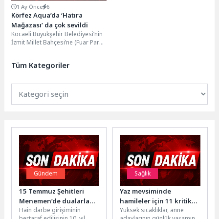
1 Ay Önce
6
Körfez Aqua’da ‘Hatıra
Mağazası’ da çok sevildi
Kocaeli Büyükşehir Belediyesi’nin
İzmit Millet Bahçesi’ne (Fuar Park)
kazandırdığı Körfez Aqua Kıtalar
Akvaryumu, ziyaretçilerini
Tüm Kategoriler
ağırlamaya...
Gündem
Sağlık
15 Temmuz Şehitleri
Yaz mevsiminde
Menemen’de dualarla
hamileler için 11 kritik
Hain darbe girişiminin
Yüksek sıcaklıklar, anne
anıldı
öneri
bertaraf edilişinin 10. yıl
adaylarının günlük yaşamını