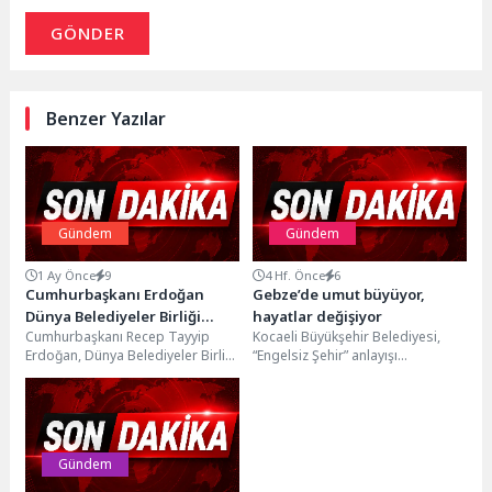
GÖNDER
Benzer Yazılar
Gündem
Gündem
1 Ay Önce
9
4 Hf. Önce
6
Cumhurbaşkanı Erdoğan
Gebze’de umut büyüyor,
Dünya Belediyeler Birliği
hayatlar değişiyor
Cumhurbaşkanı Recep Tayyip
Kocaeli Büyükşehir Belediyesi,
Başkanlığı İçin Başkan Altay’ı
Erdoğan, Dünya Belediyeler Birliği
“Engelsiz Şehir” anlayışı
Telefonla Tebrik Etti Başkan
Başkanlığı görevine seçilen Konya
doğrultusunda özel gereksinimli
Altay: “Sayın
Büyükşehir Belediye Başkanı
bireylerin eğitim, gelişim ve
Cumhurbaşkanımızın Yerel
Uğur...
sosyal yaşama...
Yönetimler ve Dış Politikadaki
Vizyonunu UCLG’de
Gündem
Sürdüreceğiz”