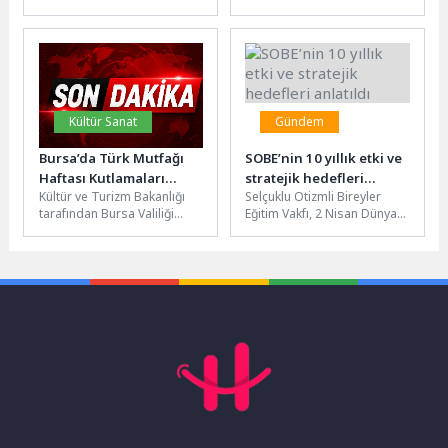
olan salça yapımını bu yıl da
mevsiminin ardından
kolaylaştırıyor. Efes
hepimizin hayali dinlenmek,
Selçuk'ta...
yenilenmek...
Kültür Sanat
Gündem
Bursa’da Türk Mutfağı
SOBE’nin 10 yıllık etki ve
Haftası Kutlamaları
stratejik hedefleri
Kültür ve Turizm Bakanlığı
Selçuklu Otizmli Bireyler
İnegöl’den Başladı
anlatıldı
tarafından Bursa Valiliği
Eğitim Vakfı, 2 Nisan Dünya
Koordinasyonuyla bu yıl
Otizm Farkındalık Günü
5’incisi kutlanan Türk Mutfağı
kapsamında düzenlediği
Haftası’nın...
basın toplantısında...