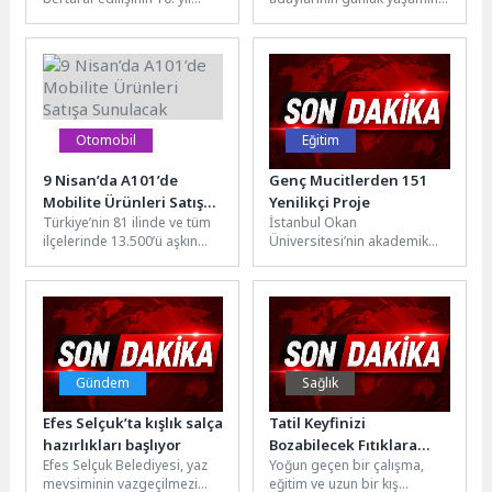
dönümü’nde Menemen
zorlaştırabiliyor. Hamilelik
Yıldıztepe Şehitliği'nde tören
döneminde hormonlardaki
düzenlendi. Törende
değişimler ve artan kan
konuşan...
dolaşımı...
Otomobil
Eğitim
9 Nisan’da A101’de
Genç Mucitlerden 151
Mobilite Ürünleri Satışa
Yenilikçi Proje
Türkiye’nin 81 ilinde ve tüm
İstanbul Okan
Sunulacak
ilçelerinde 13.500’ü aşkın
Üniversitesi’nin akademik
marketiyle hizmet veren,
birikimi ile öğrencilerini
1.200’den fazla tedarikçisiyle
geleceğe hazırlayan Okan
perakende...
Koleji, onları bilim ve
teknolojiyle...
Gündem
Sağlık
Efes Selçuk’ta kışlık salça
Tatil Keyfinizi
hazırlıkları başlıyor
Bozabilecek Fıtıklara
Efes Selçuk Belediyesi, yaz
Yoğun geçen bir çalışma,
Karşı 8 Önlem
mevsiminin vazgeçilmezi
eğitim ve uzun bir kış