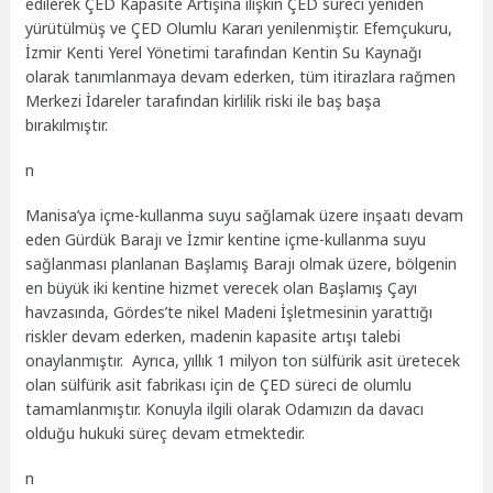
edilerek ÇED Kapasite Artışına ilişkin ÇED süreci yeniden
yürütülmüş ve ÇED Olumlu Kararı yenilenmiştir. Efemçukuru,
İzmir Kenti Yerel Yönetimi tarafından Kentin Su Kaynağı
olarak tanımlanmaya devam ederken, tüm itirazlara rağmen
Merkezi İdareler tarafından kirlilik riski ile baş başa
bırakılmıştır.
n
Manisa’ya içme-kullanma suyu sağlamak üzere inşaatı devam
eden Gürdük Barajı ve İzmir kentine içme-kullanma suyu
sağlanması planlanan Başlamış Barajı olmak üzere, bölgenin
en büyük iki kentine hizmet verecek olan Başlamış Çayı
havzasında, Gördes’te nikel Madeni İşletmesinin yarattığı
riskler devam ederken, madenin kapasite artışı talebi
onaylanmıştır. Ayrıca, yıllık 1 milyon ton sülfürik asit üretecek
olan sülfürik asit fabrikası için de ÇED süreci de olumlu
tamamlanmıştır. Konuyla ilgili olarak Odamızın da davacı
olduğu hukuki süreç devam etmektedir.
n