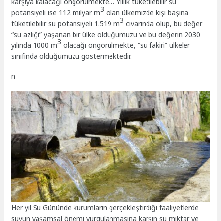
karşıya kalacağı öngörülmekte… Yıllık tüketilebilir su
3
potansiyeli ise 112 milyar m
olan ülkemizde kişi başına
3
tüketilebilir su potansiyeli 1.519 m
civarında olup, bu değer
“su azlığı” yaşanan bir ülke olduğumuzu ve bu değerin 2030
3
yılında 1000 m
olacağı öngörülmekte, “su fakiri” ülkeler
sınıfında olduğumuzu göstermektedir.
n
Her yıl Su Gününde kurumların gerçekleştirdiği faaliyetlerde
suyun yaşamsal önemi vurgulanmasına karşın su miktar ve