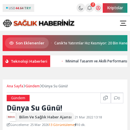
2
Kriptolar
USD
44.64 TRY
Son Eklenenler
i inşa ediliyor
Canik’te Yatırımlar Hız Kesmiyor: 20 Bin Hane Fiber İnte
Teknoloji Haberleri
Minimal Tasarım ve Akıllı Performansıy
Ana Sayfa
Gündem
Dünya Su Günü!
Gündem
0
Dünya Su Günü!
Bilim Ve Sağlık Haber Ajansı
21 Mar 2022 13:18
Güncelleme: 25 Mar 2026
13 Görüntüleme
10 dk.