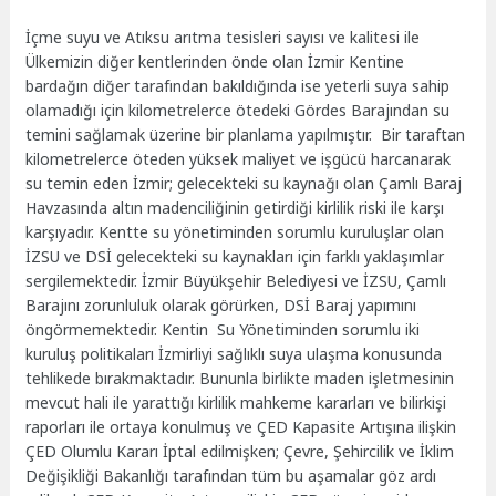
İçme suyu ve Atıksu arıtma tesisleri sayısı ve kalitesi ile
Ülkemizin diğer kentlerinden önde olan İzmir Kentine
bardağın diğer tarafından bakıldığında ise yeterli suya sahip
olamadığı için kilometrelerce ötedeki Gördes Barajından su
temini sağlamak üzerine bir planlama yapılmıştır. Bir taraftan
kilometrelerce öteden yüksek maliyet ve işgücü harcanarak
su temin eden İzmir; gelecekteki su kaynağı olan Çamlı Baraj
Havzasında altın madenciliğinin getirdiği kirlilik riski ile karşı
karşıyadır. Kentte su yönetiminden sorumlu kuruluşlar olan
İZSU ve DSİ gelecekteki su kaynakları için farklı yaklaşımlar
sergilemektedir. İzmir Büyükşehir Belediyesi ve İZSU, Çamlı
Barajını zorunluluk olarak görürken, DSİ Baraj yapımını
öngörmemektedir. Kentin Su Yönetiminden sorumlu iki
kuruluş politikaları İzmirliyi sağlıklı suya ulaşma konusunda
tehlikede bırakmaktadır. Bununla birlikte maden işletmesinin
mevcut hali ile yarattığı kirlilik mahkeme kararları ve bilirkişi
raporları ile ortaya konulmuş ve ÇED Kapasite Artışına ilişkin
ÇED Olumlu Kararı İptal edilmişken; Çevre, Şehircilik ve İklim
Değişikliği Bakanlığı tarafından tüm bu aşamalar göz ardı