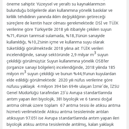
öneme sahiptir. Yüzeysel ve yeraltı su kaynaklarımızın
bulunduğu bölgelerde alan kullanımına yönelik baskılar ve
kirlilik tehdidinin yanında iklim değişikliğinin getireceği
süreçlere de kentin hazır olması gerekmektedir. DSİ ve TÜİK
verilerine göre Türkiye’de 2018 yılı itibariyle çekilen suyun
%71,4’ünün tarımsal sulamada, %18,3’ünün sanayide
kullanıldığı, %10,2’sinin içme ve kullanma suyu olarak
tüketildiği görülmektedir. 2018 yılına ait TÜİK verileri
3
incelendiğinde, sanayi sektöründe 2,9 milyar m
suyun
çekildiği görülmüştür. Suyun kullanımına yönelik OSB’ler
(organize sanayi bölgeleri) incelendiğinde, 2018 yılında 185
3
milyon m
suyun çekildiği ve bunun %44,9’unun kuyulardan
elde edildiği görülmektedir. 2020 yılı nüfus verilerine göre
nüfusu yaklaşık 4 milyon 394 bin 694’e ulaşan İzmir`de, İZSU
Genel Müdürlüğü tarafından 23`ü Avrupa standartlarında
arıtım yapan ileri biyolojik, 38’i biyolojik ve 6 tanesi doğal
arıtma olmak üzere toplam 67 arıtma tesisi ile atıksu arıtma
hizmeti verilmektedir. Atıksu arıtma tesislerinde arıtılan
atıksuyun 97.05’i ise Avrupa standartlarında arıtım yapan ileri
biyolojik atıksu arıtma tesislerinde arıtılmış, kalan yaklaşık