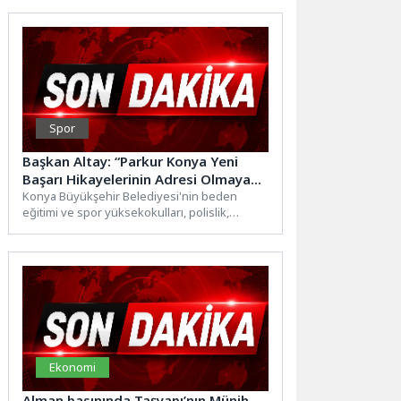
Osmangazi...
Spor
Başkan Altay: “Parkur Konya Yeni
Başarı Hikayelerinin Adresi Olmaya
Devam Ediyor”
Konya Büyükşehir Belediyesi'nin beden
eğitimi ve spor yüksekokulları, polislik,
bekçilik, spor liseleri ve askeri okullar...
Ekonomi
Alman basınında Taşyapı’nın Münih