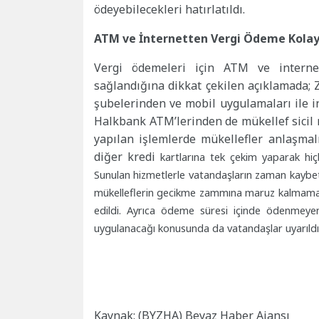
ödeyebilecekleri hatırlatıldı.
ATM ve İnternetten Vergi Ödeme Kolay
Vergi ödemeleri için ATM ve internet
sağlandığına dikkat çekilen açıklamada; 
şubelerinden ve mobil uygulamaları ile i
Halkbank ATM’lerinden de mükellef sicil nu
yapılan işlemlerde mükellefler anlaşmal
diğer kredi
kartlarına tek çekim yaparak hi
Sunulan hizmetlerle vatandaşların zaman kaybet
mükelleflerin gecikme zammına maruz kalmamaları 
edildi. Ayrıca ödeme süresi içinde ödenmeye
uygulanacağı konusunda da vatandaşlar uyarıld
Kaynak: (BYZHA) Beyaz Haber Ajansı