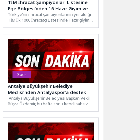
TİM İhracat Şampiyonları Listesine
Ege Bölgesi’nden 16 Hazır Giyim ve
Tekstil İhracatçısı Girdi
Türkiye’nin ihracat şampiyonlarının yer aldığı
TİM İlk 1000 İhracatçı Listesi’nde Hazır giyim
ve konfeksiyon sektöründen...
Spor
Antalya Büyükşehir Belediye
Meclisi’nden Antalyaspor’a destek
Antalya Büyükşehir Belediyesi Başkan Vekili
Büşra Özdemir, bu hafta sonu kendi saha ve
seyircisi önünde...