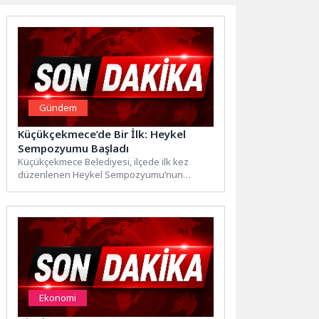
Gündem
Küçükçekmece’de Bir İlk: Heykel
Sempozyumu Başladı
Küçükçekmece Belediyesi, ilçede ilk kez
düzenlenen Heykel Sempozyumu’nun
lansman toplantısını Güzel Sanatlar
Akademisi’nde gerçekleştirdi.
Küçükçekmece...
Ekonomi