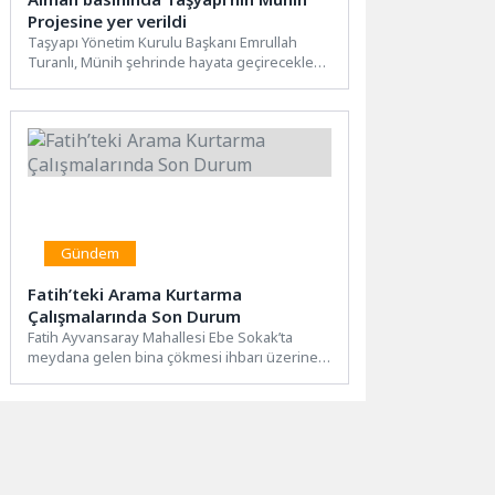
Projesine yer verildi
Taşyapı Yönetim Kurulu Başkanı Emrullah
Turanlı, Münih şehrinde hayata geçirecekleri
yeni yapı projesi ve şirketin...
Gündem
Fatih’teki Arama Kurtarma
Çalışmalarında Son Durum
Fatih Ayvansaray Mahallesi Ebe Sokak’ta
meydana gelen bina çökmesi ihbarı üzerine
İstanbul İtfaiyesi ekiplerimiz başta...