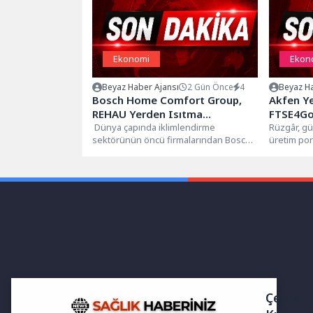
Ekonomi
Ekon
Beyaz Haber Ajansı
2 Gün Önce
4
Beyaz Ha
Bosch Home Comfort Group,
Akfen Yen
REHAU Yerden Isıtma
FTSE4Go
Sistemleri’nin Türkiye’deki tek
Dünya çapında iklimlendirme
Edildi
Rüzgâr, g
sektörünün öncü firmalarından Bosch
üretim po
yetkili distribütörü oldu
Home Comfort Group, yerden ısıtma
sürdüren A
sistemleri şirketi REHAU...
Enerji, kü
Çerez