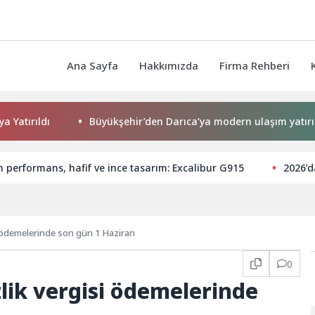
Ana Sayfa
Hakkımızda
Firma Rehberi
dı
Büyükşehir’den Darıca’ya modern ulaşım yatırımı
an performans, hafif ve ince tasarım: Excalibur G915
2026’d
i ödemelerinde son gün 1 Haziran
0
lik vergisi ödemelerinde