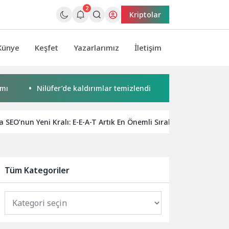
2
Kriptolar
Künye
Keşfet
Yazarlarımız
İletişim
Nilüfer’de kaldırımlar temizlendi
Başkan Pekyatırmacı’da
a SEO’nun Yeni Kralı: E-E-A-T Artık En Önemli Sıralama Faktörü Ol
Tüm Kategoriler