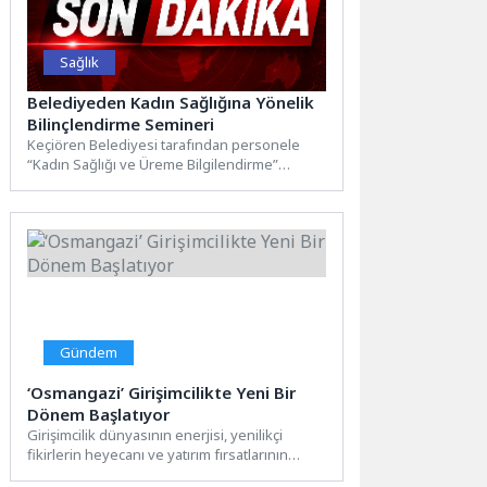
Sağlık
Belediyeden Kadın Sağlığına Yönelik
Bilinçlendirme Semineri
Keçiören Belediyesi tarafından personele
“Kadın Sağlığı ve Üreme Bilgilendirme”
konulu önemli bir seminer düzenlendi.
Belediye...
Gündem
‘Osmangazi’ Girişimcilikte Yeni Bir
Dönem Başlatıyor
Girişimcilik dünyasının enerjisi, yenilikçi
fikirlerin heyecanı ve yatırım fırsatlarının
dinamizmi bu kez Osmangazi’de buluşuyor.