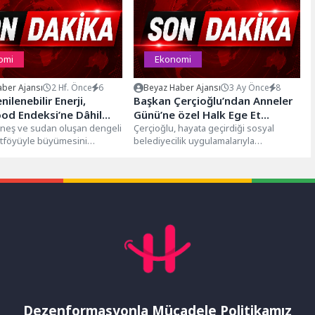
omi
Ekonomi
ber Ajansı
2 Hf. Önce
6
Beyaz Haber Ajansı
3 Ay Önce
8
ilenebilir Enerji,
Başkan Çerçioğlu’ndan Anneler
od Endeksi’ne Dâhil
Günü’ne özel Halk Ege Et
üneş ve sudan oluşan dengeli
şubelerinde indirim
Çerçioğlu, hayata geçirdiği sosyal
rtföyüyle büyümesini
belediyecilik uygulamalarıyla
kfen Yenilenebilir
vatandaşların yanında olmaya devam
resel endeks ve...
ediyor. Aydın Büyükşehir Belediye
Başkanı...
Dezenformasyonla Mücadele Politikamız