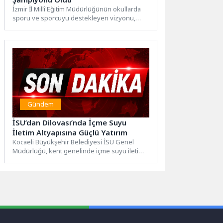
İzmir İl Millî Eğitim Müdürlüğünün okullarda
sporu ve sporcuyu destekleyen vizyonu,
ulusal çapta büyük bir...
Gündem
İSU’dan Dilovası’nda İçme Suyu
İletim Altyapısına Güçlü Yatırım
Kocaeli Büyükşehir Belediyesi İSU Genel
Müdürlüğü, kent genelinde içme suyu iletim
altyapısını güçlendirmeye yönelik
yatırımlarını...