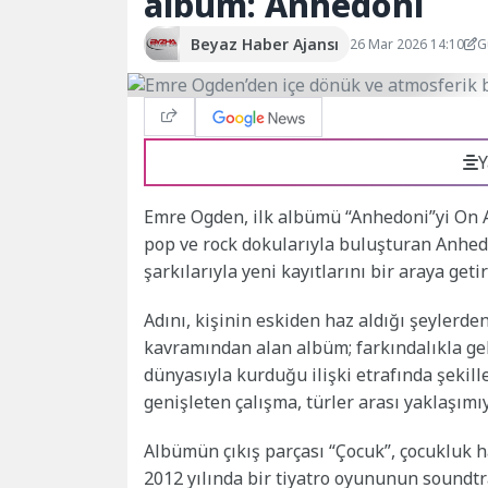
albüm: Anhedoni
Beyaz Haber Ajansı
26 Mar 2026 14:10
G
Y
Emre Ogden, ilk albümü “Anhedoni”yi On Air
pop ve rock dokularıyla buluşturan Anhed
şarkılarıyla yeni kayıtlarını bir araya geti
Adını, kişinin eskiden haz aldığı şeylerd
kavramından alan albüm; farkındalıkla gele
dünyasıyla kurduğu ilişki etrafında şekille
genişleten çalışma, türler arası yaklaşımıy
Albümün çıkış parçası “Çocuk”, çocukluk ha
2012 yılında bir tiyatro oyununun soundtr