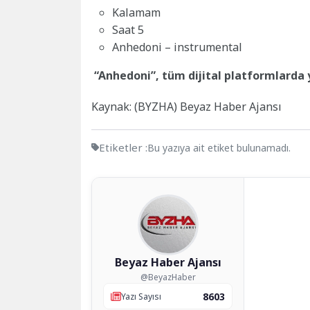
Kalamam
Saat 5
Anhedoni – instrumental
“Anhedoni”, tüm dijital platformlarda 
Kaynak: (BYZHA) Beyaz Haber Ajansı
Etiketler :
Bu yazıya ait etiket bulunamadı.
Beyaz Haber Ajansı
@BeyazHaber
8603
Yazı Sayısı