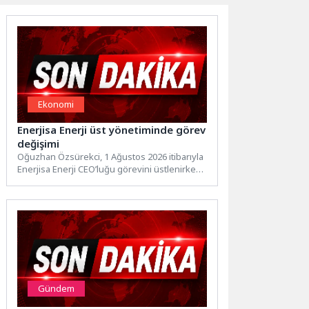
Ekonomi
Enerjisa Enerji üst yönetiminde görev
değişimi
Oğuzhan Özsürekci, 1 Ağustos 2026 itibarıyla
Enerjisa Enerji CEO’luğu görevini üstlenirken,
Dağıtım Şirketleri Genel Müdürlüğü...
Gündem