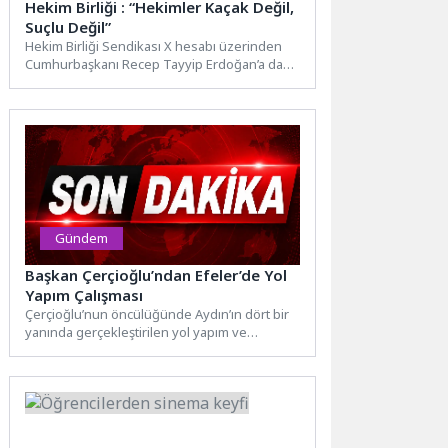
Hekim Birliği : “Hekimler Kaçak Değil,
Suçlu Değil”
Hekim Birliği Sendikası X hesabı üzerinden
Cumhurbaşkanı Recep Tayyip Erdoğan’a da
seslendi.n“Cumhurbaşkanımız Sayın Recep
Tayyip...
Gündem
Başkan Çerçioğlu’ndan Efeler’de Yol
Yapım Çalışması
Çerçioğlu’nun öncülüğünde Aydın’ın dört bir
yanında gerçekleştirilen yol yapım ve
yenileme çalışmaları sürüyor. Aydın
Büyükşehir...