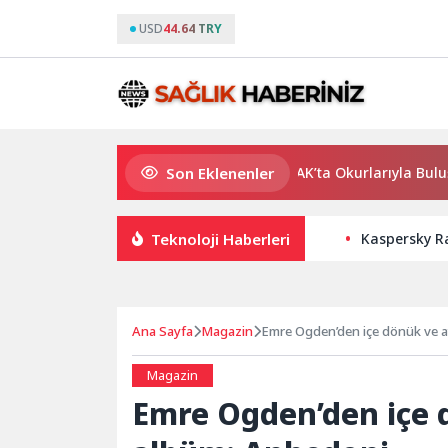
USD
44.64 TRY
Son Eklenenler
Usta Yazar Burhan Sönmez TESAK’ta Okurlarıyla Buluşuyor
Teknoloji Haberleri
Kaspersky Ra
Ana Sayfa
Magazin
Emre Ogden’den içe dönük ve a
Magazin
Emre Ogden’den içe 