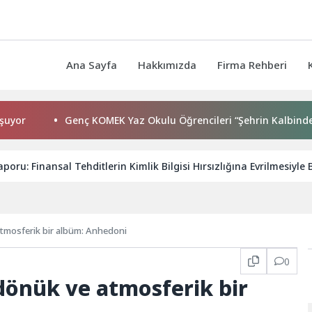
Ana Sayfa
Hakkımızda
Firma Rehberi
Genç KOMEK Yaz Okulu Öğrencileri “Şehrin Kalbinde Yolcu
poru: Finansal Tehditlerin Kimlik Bilgisi Hırsızlığına Evrilmesiyle
tmosferik bir albüm: Anhedoni
0
dönük ve atmosferik bir