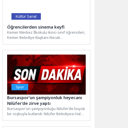
Kültür Sanat
Öğrencilerden sinema keyfi
Kemer Merkez İlkokulu ikinci sınıf öğrencileri,
Kemer Belediye Başkanı Necati
Topaloğlu’nun Kemer’e kazandırdığı sinema
salonunda...
Spor
Bursaspor’un şampiyonluk heyecanı
Nilüfer’de zirve yaptı
Bursaspor’un şampiyonluğu Nilüfer’de büyük
bir coşkuyla kutlandı. Nilüfer Belediyesi Halk
Evi önündeki Cumhuriyet Meydanı’nda
kurulan...