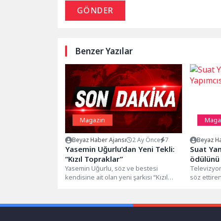
GÖNDER
Benzer Yazılar
Magazin
Maga
Beyaz Haber Ajansı
2 Ay Önce
7
Beyaz Ha
Yasemin Uğurlu’dan Yeni Tekli:
Suat Yanç
“Kızıl Topraklar”
ödülünü 
Yasemin Uğurlu, söz ve bestesi
Televizyon
kendisine ait olan yeni şarkısı “Kızıl
söz ettiren
Topraklar”ı müzikseverlerle
yenisini da
buluşturdu. Anadolu’nun...