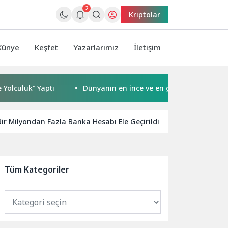
2
Kriptolar
Künye
Keşfet
Yazarlarımız
İletişim
luk” Yaptı
Dünyanın en ince ve en güçlü katlanabilir ami
 Bir Milyondan Fazla Banka Hesabı Ele Geçirildi
HONOR işlet
Tüm Kategoriler