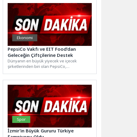
Ekonomi
PepsiCo Vakfı ve EIT Food’dan
Geleceğin Çiftçilerine Destek
Dünyanın en büyük yiyecek ve içecek
şirketlerinden biri olan PepsiCo,
sürdürülebilir tarımı destekleyen ve tarımın...
Spor
İzmir’in Büyük Gururu Türkiye
Şampiyonu Oldu