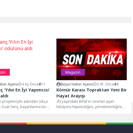
zin
Magazin
ber Ajansı
4 Ay Önce
11
Beyaz Haber Ajansı
3 Hf. Önce
8
 ‘Yılın En İyi Yapımcısı’
Kömür Karası Topraktan Yeni Bir
aldı
Hayat Arayışı
 projeleriyle adından sıkça
20 yaşındaki Rıfat'ın sınırları aşan
 Suat Yanç, başarılarına bir
hikâyesi.Yapımcılığını, yönetmenliğini
ha ekledi. Başarılı yapımcı,...
ve senaristliğini Ahmet Küçükkayalı'nın
üstlendiği, T.C. Kültür ve...