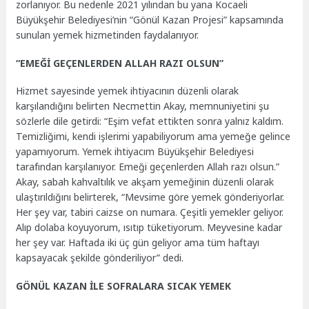
zorlanıyor. Bu nedenle 2021 yılından bu yana Kocaeli
Büyükşehir Belediyesi’nin “Gönül Kazan Projesi” kapsamında
sunulan yemek hizmetinden faydalanıyor.
“EMEĞİ GEÇENLERDEN ALLAH RAZI OLSUN”
Hizmet sayesinde yemek ihtiyacının düzenli olarak
karşılandığını belirten Necmettin Akay, memnuniyetini şu
sözlerle dile getirdi: “Eşim vefat ettikten sonra yalnız kaldım.
Temizliğimi, kendi işlerimi yapabiliyorum ama yemeğe gelince
yapamıyorum. Yemek ihtiyacım Büyükşehir Belediyesi
tarafından karşılanıyor. Emeği geçenlerden Allah razı olsun.”
Akay, sabah kahvaltılık ve akşam yemeğinin düzenli olarak
ulaştırıldığını belirterek, “Mevsime göre yemek gönderiyorlar.
Her şey var, tabiri caizse on numara. Çeşitli yemekler geliyor.
Alıp dolaba koyuyorum, ısıtıp tüketiyorum. Meyvesine kadar
her şey var. Haftada iki üç gün geliyor ama tüm haftayı
kapsayacak şekilde gönderiliyor” dedi.
GÖNÜL KAZAN İLE SOFRALARA SICAK YEMEK