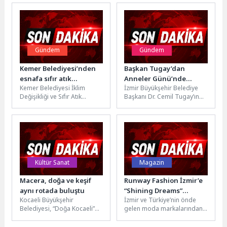
Gündem
Gündem
Kemer Belediyesi’nden
Başkan Tugay’dan
esnafa sıfır atık
Anneler Günü’nde
Kemer Belediyesi İklim
İzmir Büyükşehir Belediye
bilgilendirmesi
duygulandıran sürpriz
Değişikliği ve Sıfır Atık
Başkanı Dr. Cemil Tugay’ın
Müdürlüğü, Kemer’de geri
Anneler Günü dolayısıyla
dönüştürülebilir atıkların
katıldığı televizyon
doğru şekilde ayrıştırılması...
programında okuduğu
“Anadolu’nun...
Kültür Sanat
Magazin
Macera, doğa ve keşif
Runway Fashion İzmir’e
aynı rotada buluştu
“Shining Dreams”
Kocaeli Büyükşehir
İzmir ve Türkiye’nin önde
defilesiyle JM Bride’s
Belediyesi, “Doğa Kocaeli”
gelen moda markalarından
damga vurdu
etkinlikleri kapsamında
JM Bride’s, merakla beklenen
Ormanya’da macera dolu bir
“Shining Dreams”