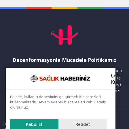
Belediyesi’nin ev...
öncesinde, yerel yönetimler
arasında...
Dezenformasyonla Mücadele Politikamız
Yayınlanan haberler doğruluk ilkesi gözetilerek hazırlanır. Buna
Çerez
rağmen bazı içeriklerde eksik, hatalı veya güncelliğini yitirmiş
Kullanı
bilgiler bulunabilir.Yanlış veya yanıltıcı olduğunu düşündüğünüz
haberleri aşağıdaki iletişim kanallarından bize bildirebilirsiniz:
Bu site, kullanıcı deneyimini geliştirmek için çerezleri
kullanmaktadır. Devam ederek bu çerezleri kabul etmiş
olursunuz.
Ana Sayfa
Tüm hakları saklıdır. Sitede yer alan içerikler izinsiz kopyalanamaz,
Kabul Et
Reddet
yayımlanamaz ve kullanılamaz.