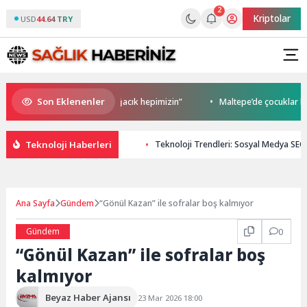
2
Kriptolar
USD
44.64 TRY
Son Eklenenler
üçlü mesaj: “Deniz bizim, Sığacık hepimizin”
Maltepe’de çocuklar kitap
Teknoloji Haberleri
Teknoloji Trendleri: Sosyal Medya SEO S
Ana Sayfa
Gündem
“Gönül Kazan” ile sofralar boş kalmıyor
Gündem
0
“Gönül Kazan” ile sofralar boş
kalmıyor
Beyaz Haber Ajansı
23 Mar 2026 18:00