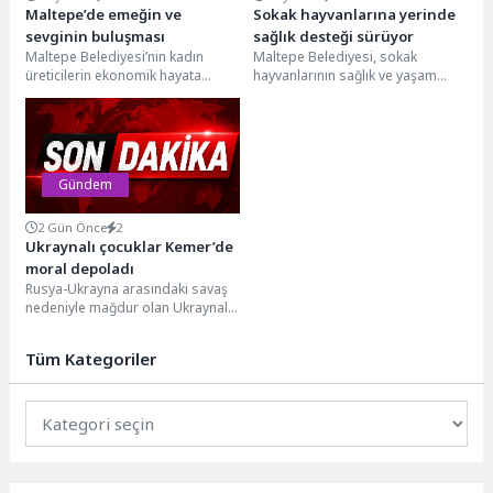
Maltepe’de emeğin ve
Sokak hayvanlarına yerinde
sevginin buluşması
sağlık desteği sürüyor
Maltepe Belediyesi’nin kadın
Maltepe Belediyesi, sokak
üreticilerin ekonomik hayata
hayvanlarının sağlık ve yaşam
katılımını artırmak ve el emeğini
koşullarını iyileştirmeye yönelik
görünür kılmak amacıyla
çalışmalarını aralıksız sürdürüyor.
düzenlediği...
Veteriner İşleri...
Gündem
2 Gün Önce
2
Ukraynalı çocuklar Kemer’de
moral depoladı
Rusya-Ukrayna arasındaki savaş
nedeniyle mağdur olan Ukraynalı
çocuklar, öğretmenleri Iryna
Hutnyk ve Olena Zozulevych
Tüm Kategoriler
eşliğinde...