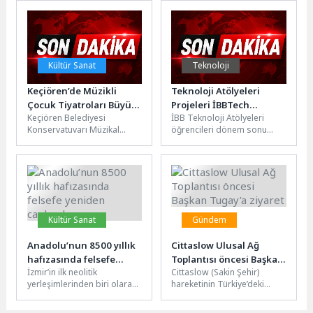
gece yürüyüşü düzenledi. 4...
koleksiyonunu Runway...
Kültür Sanat
Teknoloji
Keçiören’de Müzikli
Teknoloji Atölyeleri
Çocuk Tiyatroları Büyük
Projeleri İBBTech
Keçiören Belediyesi
İBB Teknoloji Atölyeleri
İlgi Gördü
Seçmelerinde
Konservatuvarı Müzikal
öğrencileri dönem sonu
Çocuk Tiyatrosu tarafından
projeleriyle İBBTech
hazırlanan “Oyun Diyarına
Teknoloji Takımının
Yolculuk” ve “Hatırda
seçmelerine katıldı.
Kalanlar” adlı müzikli çocuk
Akademisyenlerden oluşan
tiyatroları, Yunus...
jürinin...
Kültür Sanat
Gündem
Anadolu’nun 8500 yıllık
Cittaslow Ulusal Ağ
hafızasında felsefe
Toplantısı öncesi Başkan
İzmir’in ilk neolitik
Cittaslow (Sakin Şehir)
yeniden canlandı
Tugay’a ziyaret
yerleşimlerinden biri olarak
hareketinin Türkiye’deki
kabul edilen 8500 yıllık
gelişimine yön veren önemli
Yeşilova Höyüğü, Bornova
buluşmalardan biri