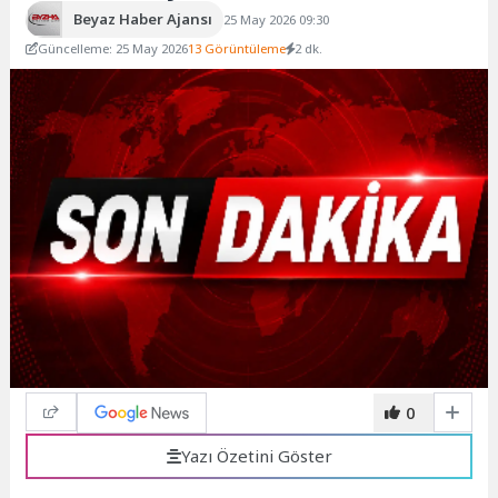
Beyaz Haber Ajansı
25 May 2026 09:30
Güncelleme: 25 May 2026
13 Görüntüleme
2 dk.
0
Yazı Özetini Göster