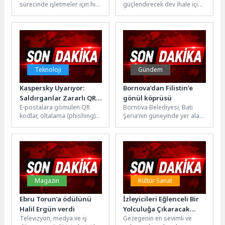
sürecinde işletmeler için hız,
güçlendirecek dev ihale için
sınırsız internete
kapasite ve kesintisizlik her
süreç başlıyor. Kocaeli
kavuştu
zamankinden daha kritik
Büyükşehir Belediyesi,
hale...
Gebze bölgesindeki ilçeleri...
Teknoloji
Gündem
Kaspersky Uyarıyor:
Bornova’dan Filistin’e
Saldırganlar Zararlı QR
gönül köprüsü
E-postalara gömülen QR
Bornova Belediyesi, Batı
Kodları Metin
kodlar, oltalama (phishing)
Şeria’nın güneyinde yer alan
Sembolleriyle
ve dolandırıcılık
120 bin nüfuslu Filistin kenti
Oluşturuyor
faaliyetlerinde uzun süredir
Dura Belediyesi ile...
kullanılan bir yöntem.
Nitekim...
Magazin
Kültür Sanat
Ebru Torun’a ödülünü
İzleyicileri Eğlenceli Bir
Halil Ergün verdi
Yolculuğa Çıkaracak
Televizyon, medya ve iş
Gezegenin en sevimli ve
‘Panda Akademisi’, 2