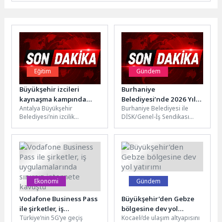
Eğitim
Gündem
Büyükşehir izcileri
Burhaniye
kaynaşma kampında
Belediyesi’nde 2026 Yılı
Antalya Büyükşehir
Burhaniye Belediyesi ile
buluştu
Toplu İş Sözleşmesi
Belediyesi’nin izcilik
DİSK/Genel-İş Sendikası
İmzalandı
çalışmaları kapsamında
arasında yürütülen 2026 yılı
farklı dönem izcileri, Gençlik
Toplu İş Sözleşmesi
Kampı Eğitim Merkezi’nde
görüşmeleri tamamlandı.
düzenlenen kaynaşma...
İmzalanan...
Ekonomi
Gündem
Vodafone Business Pass
Büyükşehir’den Gebze
ile şirketler, iş
bölgesine dev yol
Türkiye’nin 5G’ye geçiş
Kocaeli’de ulaşım altyapısını
uygulamalarında
yatırımı