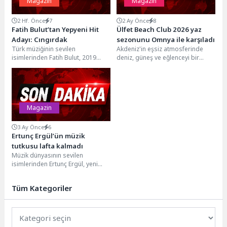
Magazin
Magazin
2 Hf. Önce
7
2 Ay Önce
8
Fatih Bulut’tan Yepyeni Hit
Ülfet Beach Club 2026 yaz
Adayı: Cıngırdak
sezonunu Omnya ile karşıladı
Türk müziğinin sevilen
Akdeniz'in eşsiz atmosferinde
isimlerinden Fatih Bulut, 2019
deniz, güneş ve eğlenceyi bir
yılında yayımladığı "Çok Sevdim
araya getiren Ülfet Beach Club,
Yalan Oldu" ile kariyerini
2026 yaz sezonuna görkemli...
bambaşka bir...
Magazin
3 Ay Önce
6
Ertunç Ergül’ün müzik
tutkusu lafta kalmadı
Müzik dünyasının sevilen
isimlerinden Ertunç Ergül, yeni
tekli çalışması "Lafta Kaldı"yı
müzikseverlerin beğenisine
Tüm Kategoriler
sundu. Küçük...