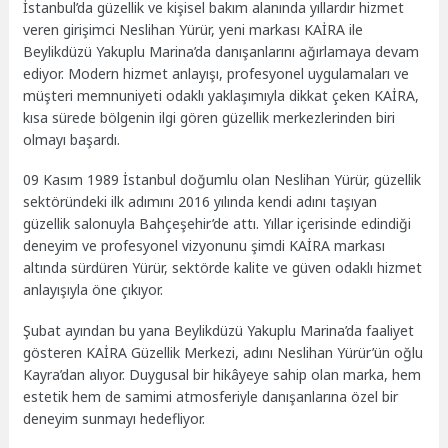
İstanbul’da güzellik ve kişisel bakım alanında yıllardır hizmet
veren girişimci Neslihan Yürür, yeni markası KAİRA ile
Beylikdüzü Yakuplu Marina’da danışanlarını ağırlamaya devam
ediyor. Modern hizmet anlayışı, profesyonel uygulamaları ve
müşteri memnuniyeti odaklı yaklaşımıyla dikkat çeken KAİRA,
kısa sürede bölgenin ilgi gören güzellik merkezlerinden biri
olmayı başardı.
09 Kasım 1989 İstanbul doğumlu olan Neslihan Yürür, güzellik
sektöründeki ilk adımını 2016 yılında kendi adını taşıyan
güzellik salonuyla Bahçeşehir’de attı. Yıllar içerisinde edindiği
deneyim ve profesyonel vizyonunu şimdi KAİRA markası
altında sürdüren Yürür, sektörde kalite ve güven odaklı hizmet
anlayışıyla öne çıkıyor.
Şubat ayından bu yana Beylikdüzü Yakuplu Marina’da faaliyet
gösteren KAİRA Güzellik Merkezi, adını Neslihan Yürür’ün oğlu
Kayra’dan alıyor. Duygusal bir hikâyeye sahip olan marka, hem
estetik hem de samimi atmosferiyle danışanlarına özel bir
deneyim sunmayı hedefliyor.