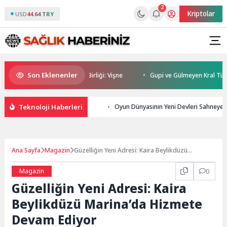
2
Kriptolar
USD
44.64 TRY
Son Eklenenler
adehi Ters Tut’tan Yeni İş Birliği: Vişne
Gupi ve Gülmeyen Kral Türkiye’
Teknoloji Haberleri
Oyun Dünyasının Yeni Devleri Sahneye 
Ana Sayfa
Magazin
Güzelliğin Yeni Adresi: Kaira Beylikdüzü
Marina’da Hizmete Devam Ediyor
Magazin
0
Güzelliğin Yeni Adresi: Kaira
Beylikdüzü Marina’da Hizmete
Devam Ediyor