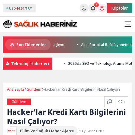
2
Kriptolar
USD
44.64 TRY
Son Eklenenler
Cup Heyecanı Paris’te Başlıyor
Altın Portakal ödüllü yönetmen jüri ba
Teknoloji Haberleri
2026’da SEO ve Teknoloji: Arama Moto
Ana Sayfa
Gündem
Hacker’lar Kredi Kartı Bilgilerini Nasıl Çalıyor?
Gündem
0
Hacker’lar Kredi Kartı Bilgilerini
Nasıl Çalıyor?
Bilim Ve Sağlık Haber Ajansı
09 Eyl 2022 13:07