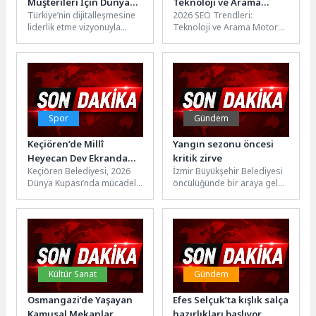
Müşterileri İçin Dünyada
Teknoloji ve Arama
Türkiye’nin dijitalleşmesine
2026 SEO Trendleri:
Bir İlke İmza Attı
Motoru Pazarlaması için
liderlik etme vizyonuyla
Teknoloji ve Arama Motoru
En Güncel Haberler
faaliyet
Pazarlaması için Güncel
gösteren Vodafone, 5G
Gelişmeler SEO dünyası
odaklı global işbirliklerine
sürekli olarak...
bir yenisini daha ekledi.
Dünyanın...
Spor
Gündem
Keçiören’de Millî
Yangın sezonu öncesi
Heyecan Dev Ekranda
kritik zirve
Keçiören Belediyesi, 2026
İzmir Büyükşehir Belediyesi
Yaşandı
Dünya Kupası’nda mücadele
öncülüğünde bir araya gelen
eden A Milli Futbol
kamu kurumları ve 30 ilçe
Takımı’nın maçını Kalaba
belediyesi, 2026 orman...
Kent Meydanı’na...
Kültür Sanat
Gündem
Osmangazi’de Yaşayan
Efes Selçuk’ta kışlık salça
Kamusal Mekanlar
hazırlıkları başlıyor