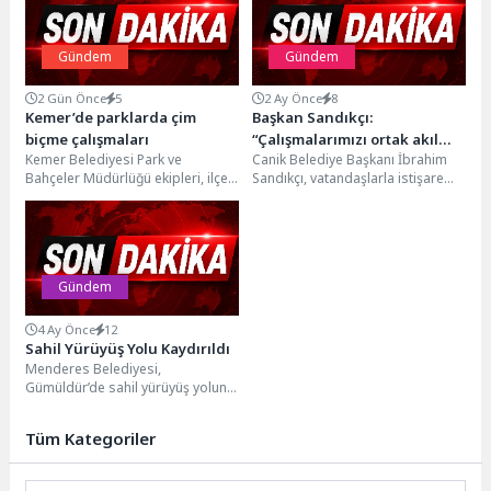
Gündem
Gündem
2 Gün Önce
5
2 Ay Önce
8
Kemer’de parklarda çim
Başkan Sandıkçı:
biçme çalışmaları
“Çalışmalarımızı ortak akıl
Kemer Belediyesi Park ve
Canik Belediye Başkanı İbrahim
anlayışıyla yürütüyoruz”
Bahçeler Müdürlüğü ekipleri, ilçe
Sandıkçı, vatandaşlarla istişare
genelindeki parklarda çim biçme
halinde çalışmaya devam
çalışmalarını
ettiklerini ifade ederek talepleri
sürdürüyor.Vatandaşların ve...
ve...
Gündem
4 Ay Önce
12
Sahil Yürüyüş Yolu Kaydırıldı
Menderes Belediyesi,
Gümüldür’de sahil yürüyüş yolunu
kaydırarak yeniliyor.Menderes
Belediyesi, Gümüldür Fevzi
Tüm Kategoriler
Çakmak Mahallesi’nde, sahilde
yer...