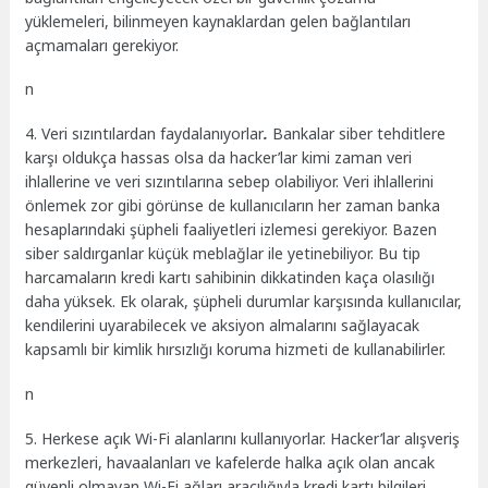
yüklemeleri, bilinmeyen kaynaklardan gelen bağlantıları
açmamaları gerekiyor.
n
4. Veri sızıntılardan faydalanıyorlar
.
Bankalar siber tehditlere
karşı oldukça hassas olsa da hacker’lar kimi zaman veri
ihlallerine ve veri sızıntılarına sebep olabiliyor. Veri ihlallerini
önlemek zor gibi görünse de kullanıcıların her zaman banka
hesaplarındaki şüpheli faaliyetleri izlemesi gerekiyor. Bazen
siber saldırganlar küçük meblağlar ile yetinebiliyor. Bu tip
harcamaların kredi kartı sahibinin dikkatinden kaça olasılığı
daha yüksek. Ek olarak, şüpheli durumlar karşısında kullanıcılar,
kendilerini uyarabilecek ve aksiyon almalarını sağlayacak
kapsamlı bir kimlik hırsızlığı koruma hizmeti de kullanabilirler.
n
5. Herkese açık Wi-Fi alanlarını kullanıyorlar. Hacker’lar alışveriş
merkezleri, havaalanları ve kafelerde halka açık olan ancak
güvenli olmayan Wi-Fi ağları aracılığıyla kredi kartı bilgileri