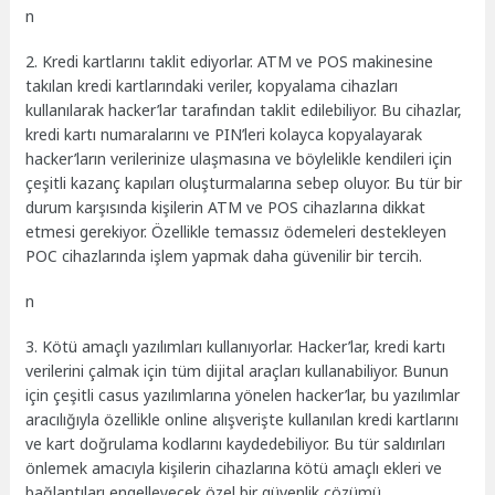
n
2. Kredi kartlarını taklit ediyorlar. ATM ve POS makinesine
takılan kredi kartlarındaki veriler, kopyalama cihazları
kullanılarak hacker’lar tarafından taklit edilebiliyor. Bu cihazlar,
kredi kartı numaralarını ve PIN’leri kolayca kopyalayarak
hacker’ların verilerinize ulaşmasına ve böylelikle kendileri için
çeşitli kazanç kapıları oluşturmalarına sebep oluyor. Bu tür bir
durum karşısında kişilerin ATM ve POS cihazlarına dikkat
etmesi gerekiyor. Özellikle temassız ödemeleri destekleyen
POC cihazlarında işlem yapmak daha güvenilir bir tercih.
n
3. Kötü amaçlı yazılımları kullanıyorlar. Hacker’lar, kredi kartı
verilerini çalmak için tüm dijital araçları kullanabiliyor. Bunun
için çeşitli casus yazılımlarına yönelen hacker’lar, bu yazılımlar
aracılığıyla özellikle online alışverişte kullanılan kredi kartlarını
ve kart doğrulama kodlarını kaydedebiliyor. Bu tür saldırıları
önlemek amacıyla kişilerin cihazlarına kötü amaçlı ekleri ve
bağlantıları engelleyecek özel bir güvenlik çözümü