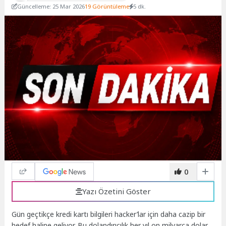
Güncelleme: 25 Mar 2026
19 Görüntüleme
5 dk.
0
Yazı Özetini Göster
Gün geçtikçe kredi kartı bilgileri hacker’lar için daha cazip bir
hedef haline geliyor. Bu dolandırıcılık her yıl on milyarca dolar