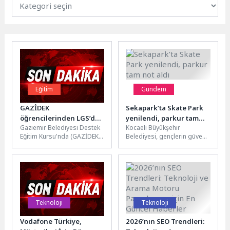
Eğitim
Gündem
GAZİDEK
Sekapark’ta Skate Park
öğrencilerinden LGS’de
yenilendi, parkur tam
Gaziemir Belediyesi Destek
Kocaeli Büyükşehir
yüzde 83 başarı
not aldı
Eğitim Kursu'nda (GAZİDEK)
Belediyesi, gençlerin güvenli
eğitim alan öğrenciler,
ve modern alanlarda spor
Liselere Geçiş Sistemi (LGS)
yapabilmesi amacıyla hayata
sınavında önemli...
geçirdiği “Skate Park”...
Teknoloji
Teknoloji
Vodafone Türkiye,
2026’nın SEO Trendleri: