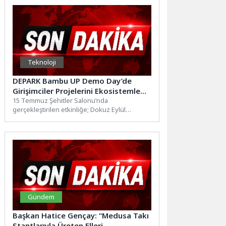
Teknoloji
DEPARK Bambu UP Demo Day’de
Girişimciler Projelerini Ekosistemle
Buluşturdu
15 Temmuz Şehitler Salonu’nda
gerçekleştirilen etkinliğe; Dokuz Eylül
Üniversitesi Rektör Yardımcısı Prof. Dr. Hamdi
Şükür...
Gündem
Başkan Hatice Gençay: “Medusa Takı
Stantlarıyla Üreten Elleri