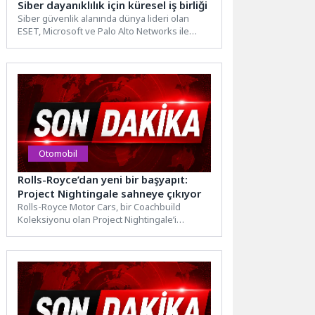
Siber dayanıklılık için küresel iş birliği
Siber güvenlik alanında dünya lideri olan
ESET, Microsoft ve Palo Alto Networks ile
birlikte NATO’nun...
Otomobil
Rolls-Royce’dan yeni bir başyapıt:
Project Nightingale sahneye çıkıyor
Rolls-Royce Motor Cars, bir Coachbuild
Koleksiyonu olan Project Nightingale’i
sunuyor. Adını Fransızca’da “bülbül” anlamına
gelen...