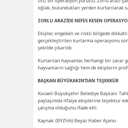
titiz bir operasyon yürüttü. Zorlu arazi ş
oğlak, bulundukları yerden kurtarılarak sa
ZORLU ARAZİDE NEFES KESEN OPERASY
Ekipler, engebeli ve riskli bölgede dikkatl
gerçekleştirilen kurtarma operasyonu son
şekilde çıkarıldı.
Kurtarılan hayvanlar, herhangi bir zarar 
hayvanların sağlığı hem de ekiplerin prof
BAŞKAN BÜYÜKAKIN’DAN TEŞEKKÜR
Kocaeli Büyükşehir Belediye Başkanı Tah
paylaşımda itfaiye ekiplerine teşekkür ed
çalışma olduğunu ifade etti.
Kaynak: (BYZHA) Beyaz Haber Ajansı