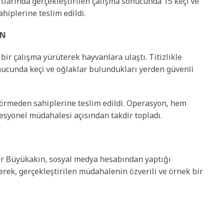
artlarında gerçekleştirilen çalışma sonucunda 15 keçi ve
hiplerine teslim edildi.
ON
i bir çalışma yürüterek hayvanlara ulaştı. Titizlikle
ucunda keçi ve oğlaklar bulundukları yerden güvenli
görmeden sahiplerine teslim edildi. Operasyon, hem
esyonel müdahalesi açısından takdir topladı.
ir Büyükakın, sosyal medya hesabından yaptığı
erek, gerçekleştirilen müdahalenin özverili ve örnek bir