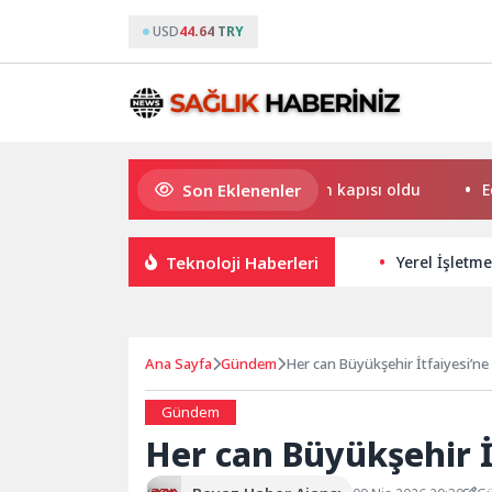
USD
44.64 TRY
Son Eklenenler
ci Semt Merkezi hayata yeniden açılan kapısı oldu
Eczacı
Teknoloji Haberleri
Yerel İşletme
Ana Sayfa
Gündem
Her can Büyükşehir İtfaiyesi’n
Gündem
Her can Büyükşehir İ