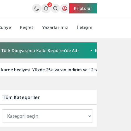
2
Kriptolar
Künye
Keşfet
Yazarlarımız
İletişim
 Dünyası’nın Kalbi Keçiören’de Attı
Kaçak Bina Yıkımında 
karne hediyesi: Yüzde 25’e varan indirim ve 12 taksit fırsatı!
Tüm Kategoriler