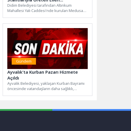
Destekliyoruz”
Didim Belediyesi tarafından Altınkum
Mahallesi Yalı Caddesi'nde kurulan Medusa
Takı Stantları, yaz sezonunda yerel üreticiler...
Gündem
Ayvalık’ta Kurban Pazarı Hizmete
Açıldı
Ayvalık Belediyesi, yaklaşan Kurban Bayramı
öncesinde vatandaşların daha sağlıklı,
güvenli ve düzenli koşullarda alışveriş
yapabilmesi...