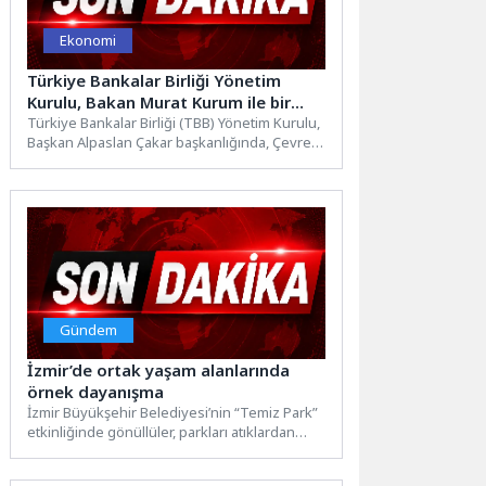
Ekonomi
Türkiye Bankalar Birliği Yönetim
Kurulu, Bakan Murat Kurum ile bir
araya geldi
Türkiye Bankalar Birliği (TBB) Yönetim Kurulu,
Başkan Alpaslan Çakar başkanlığında, Çevre,
Şehircilik ve İklim Değişikliği...
Gündem
İzmir’de ortak yaşam alanlarında
örnek dayanışma
İzmir Büyükşehir Belediyesi’nin “Temiz Park”
etkinliğinde gönüllüler, parkları atıklardan
arındırırken çocuk oyun gruplarını da sirke...