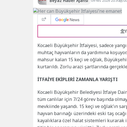
Beyaz Haber Ajansı
09 Nis 2026 20:30
Gü
Y
Kocaeli Büyükşehir İtfaiyesi, sadece yan
muhtaç hayvanların da yardımına koşuyor.
mahsur kalan 15 keçi ve oğlak, Büyükşehir
kurtarıldı. Zorlu arazi şartlarında gerçekle
İTFAİYE EKİPLERİ ZAMANLA YARIŞTI
Kocaeli Büyükşehir Belediyesi İtfaiye Dair
tüm canlılar için 7/24 görev başında olma
mevkiinde yaşandı. 15 keçi ve oğlak’ın sa
hayvan barınağı üzerindeki eski taş ocağı
kayalıklara özel halat sistemleri kurarak i