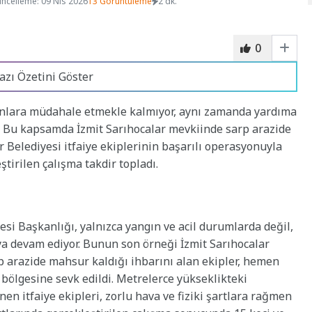
ncelleme: 09 Nis 2026
13 Görüntüleme
2 dk.
0
azı Özetini Göster
gınlara müdahale etmekle kalmıyor, aynı zamanda yardıma
 Bu kapsamda İzmit Sarıhocalar mevkiinde sarp arazide
 Belediyesi itfaiye ekiplerinin başarılı operasyonuyla
ştirilen çalışma takdir topladı.
esi Başkanlığı, yalnızca yangın ve acil durumlarda değil,
ya devam ediyor. Bunun son örneği İzmit Sarıhocalar
rp arazide mahsur kaldığı ihbarını alan ekipler, hemen
 bölgesine sevk edildi. Metrelerce yükseklikteki
nen itfaiye ekipleri, zorlu hava ve fiziki şartlara rağmen