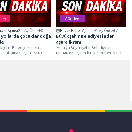
dem
Gündem
ber Ajansı
2 Ay Önce
8
Beyaz Haber Ajansı
1 Ay Önce
7
 yollarda çocuklar doğa
Büyükşehir Belediyesi’nden
de
aşure ikramı
kşehir Belediyesi’ne ait
Antalya Büyükşehir Belediyesi,
resini tamamlayan ESHOT
Muharrem ayının birlik, beraberlik ve
n İzmir Ticaret Odası ve
paylaşma ruhunu yaşatmak amacıyla
omi...
geleneksel aşure ikramlarına...