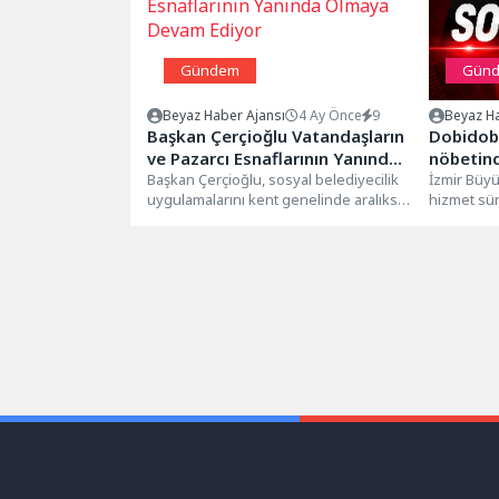
Gündem
Gün
Beyaz Haber Ajansı
4 Ay Önce
9
Beyaz Ha
Başkan Çerçioğlu Vatandaşların
Dobidob
ve Pazarcı Esnaflarının Yanında
nöbetin
Olmaya Devam Ediyor
Başkan Çerçioğlu, sosyal belediyecilik
İzmir Büyü
uygulamalarını kent genelinde aralıksız
hizmet sü
sürdürüyor.Aydın Büyükşehir
otobüsünü
Belediyesi, Efeler, Söke, Çine ve...
İzmir Ekon