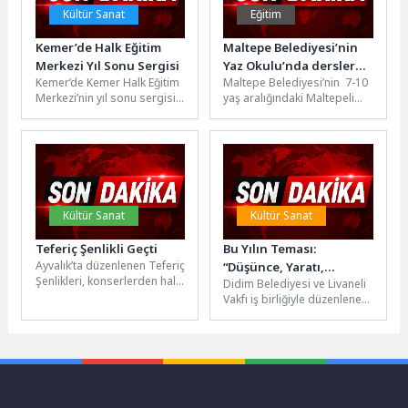
Kültür Sanat
Eğitim
Kemer’de Halk Eğitim
Maltepe Belediyesi’nin
Merkezi Yıl Sonu Sergisi
Yaz Okulu’nda dersler
Kemer’de Kemer Halk Eğitim
Maltepe Belediyesi’nin 7-10
başladı
Merkezi’nin yıl sonu sergisi
yaş aralığındaki Maltepeli
düzenlendi. Sergi
çocuklara yönelik
kapsamında halk eğitim
düzenlediği Yaz Okulu’nun ilk
kursiyerlerinin hazırladığı...
gününde çocuklar
birbirinden...
Kültür Sanat
Kültür Sanat
Teferiç Şenlikli Geçti
Bu Yılın Teması:
Ayvalık’ta düzenlenen Teferiç
“Düşünce, Yaratı,
Şenlikleri, konserlerden halk
Didim Belediyesi ve Livaneli
Demokrasi”
oyunlarına, kültürel
Vakfı iş birliğiyle düzenlenen
etkinliklerden uluslararası
Didyma V. Uluslararası
buluşmalara kadar dopdolu
Akdeniz Edebiyat Günleri,
programıyla büyük...
20...