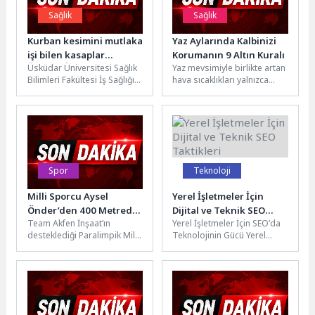
Sağlık
Sağlık
Kurban kesimini mutlaka
Yaz Aylarında Kalbinizi
işi bilen kasaplar
Korumanın 9 Altın Kuralı
Üsküdar Üniversitesi Sağlık
Yaz mevsimiyle birlikte artan
yapmalı!
Bilimleri Fakültesi İş Sağlığı
hava sıcaklıkları yalnızca
ve Güvenliği Bölüm Başkanı
günlük yaşam konforunu
Dr. Öğr. Üyesi Rüştü...
değil, kalp ve damar
sağlığını...
Spor
Teknoloji
Milli Sporcu Aysel
Yerel İşletmeler İçin
Önder’den 400 Metrede
Dijital ve Teknik SEO
Team Akfen İnşaat’ın
Yerel İşletmeler İçin SEO'da
Türkiye Şampiyonluğu
Taktikleri
desteklediği Paralimpik Milli
Teknolojinin Gücü Yerel
Sporcu Aysel Önder, 03-05
işletmeler için SEO (arama
Temmuz 2026 tarihleri
motoru optimizasyonu)
arasında Türkiye Atletizm
çalışmaları, teknolojinin...
Federasyonu...