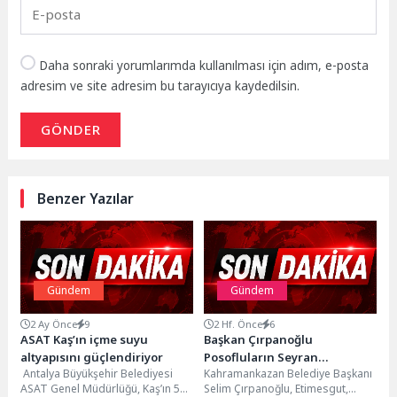
Daha sonraki yorumlarımda kullanılması için adım, e-posta
adresim ve site adresim bu tarayıcıya kaydedilsin.
GÖNDER
Benzer Yazılar
Gündem
Gündem
2 Ay Önce
9
2 Hf. Önce
6
ASAT Kaş’ın içme suyu
Başkan Çırpanoğlu
altyapısını güçlendiriyor
Posofluların Seyran
Antalya Büyükşehir Belediyesi
Kahramankazan Belediye Başkanı
Şenliği’ne Katıldı
ASAT Genel Müdürlüğü, Kaş’ın 54
Selim Çırpanoğlu, Etimesgut,