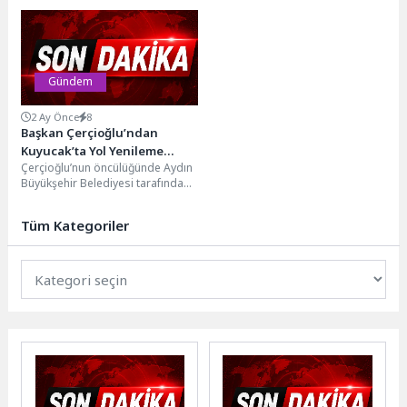
mahallesinde içme suyu
Yenimahalle, Çankaya, Ayvalı ve
altyapısını güçlendirmek amacıyla
Sincan Ardahan-Posoflular
çalışmalarını...
Dernekleri tarafından
düzenlenen...
Gündem
2 Ay Önce
8
Başkan Çerçioğlu’ndan
Kuyucak’ta Yol Yenileme
Çerçioğlu’nun öncülüğünde Aydın
Çalışması
Büyükşehir Belediyesi tarafından
kent genelinde eş zamanlı olarak
sürdürülen yol yapım ve...
Tüm Kategoriler