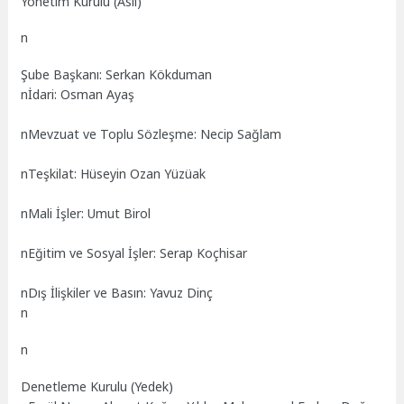
Yönetim Kurulu (Asil)
n
Şube Başkanı: Serkan
Kökduman
n
İdari: Osman Ayaş
n
Mevzuat ve Toplu Sözleşme: Necip Sağlam
n
Teşkilat: Hüseyin Ozan Yüzüak
n
Mali İşler: Umut Birol
n
Eğitim ve Sosyal İşler: Serap Koçhisar
n
Dış İlişkiler ve Basın: Yavuz Dinç
n
n
Denetleme Kurulu (Yedek)