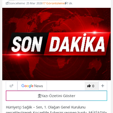
Güncelleme: 25 Mar 2026
17 Görüntüleme
7 dk.
0
Yazı Özetini Göster
Hürriyetçi Sağlık – Sen, 1. Olağan Genel Kurulunu
gerçekleştirerek
Kocaeli’de
Ş
ubesini resmen kurdu.
MÜSİAD’da