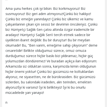
Ama şunu herkes çok iyi bilsin: Biz korkmuyoruz! Biz
susmuyoruz! Biz geri adım
atmıyoruz!Çünkü
biz haklıyız!
Çünkü biz emeğin yanındayız! Çünkü biz ülkemiz ve kamu
çalışanlarının çıkarı için sessiz bir devrimin öncüleriyiz. Çünkü
biz
Hürriyetçi
Sağlık-Sen
çatısı altında özgür irademizle bir
aradayız! Hürriyetçi Sağlık Sen’i tercih etmek sadece bir
üyelikten ibaret değildir. Bu bir duruştur! Bu bir meydan
okumadır! Bu, “Ben varım, emeğime sahip çıkıyorum” deme
cesaretidir! Birlikte olduğumuz sürece, omuz omuza
durduğumuz sürece hiçbir baskı bizi yıldıramaz, hiçbir güç
yolumuzdan döndüremez! Ve buradan açıkça ilan ediyorum:
Arkamızda siz olduktan sonra, karşımızda kimin olduğunun
hiçbir önemi yoktur!
Çünkü
biz gücümüzü ne koltuklardan
alıyoruz, ne siyasetten, ne de bürokrasiden. Biz gücümüzü
sizlerden, bu salondaki iradeden, alın terinden, emekten
alıyoruz!
İyi
ki varsınız!
İyi ki birlikteyiz! İyi ki bu onurlu
mücadelede yan yanayız!
n