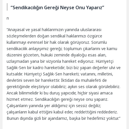
“Sendikacılığın Gereği Neyse Onu Yaparız”
n
“Anayasal ve yasal haklarımızın yanında uluslararası
sözleşmelerden doğan sendikal haklarımızı özgürce
kullanmayı evrensel bir hak olarak görüyoruz. Sorumlu
sendikacılık anlayışımız gereği; toplumun çıkarlarını ve kamu
düzenini gözeten, hukuki zeminde diyaloğu esas alan,
uzlaşmadan yana bir
vizyonla
hareket ediyoruz. Hürriyetçi
Sağlık-Sen
bir kadro hareketidir; bizi biz yapan değerler ulvi ve
kutsaldır. Hürriyetçi
Sağlık-Sen
hareketi; vatanını, milletini,
devletini seven bir harekettir. İktidarı da muhalefeti de
gerektiğinde eleştiriyor olabiliriz; aykırı ses olarak görülebiliriz.
Ancak bilinmelidir ki bu duruş yapıcıdır, hiçbir siyasi amaca
hizmet etmez. Sendikacılığın gereği neyse onu yaparız.
Çalışanların yanında yer aldığımız için sessiz değiliz;
çalışanların kabul ettiğini kabul eder, reddettiğini reddederiz.
Bunun dışında gizli bir ajandamız, başka bir hedefimiz yoktur.”