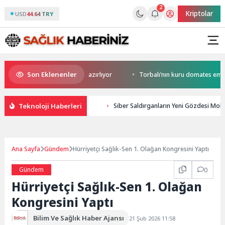
2
Kriptolar
USD
44.64 TRY
Son Eklenenler
kortlarda şampiyonluğa hazırlıyor
Torbalı’nın kuru domates emekçileri 
Teknoloji Haberleri
Siber Saldırganların Yeni Gözdesi Mobil 
Ana Sayfa
Gündem
Hürriyetçi Sağlık-Sen 1. Olağan Kongresini Yaptı
Gündem
0
Hürriyetçi Sağlık-Sen 1. Olağan
Kongresini Yaptı
Bilim Ve Sağlık Haber Ajansı
21 Şub 2026 11:58