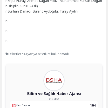
n
Ergül Nuray, Ahmet Kağan Yıldız, Muhammed Furkan Doğan
n
Disiplin Kurulu (Asil)
n
Burhan Danacı, Bülent Aydoğdu, Tülay Aydın
n
n
n
Etiketler :
Bu yazıya ait etiket bulunamadı.
Bilim ve Sağlık Haber Ajansı
@BSHA
164
Yazı Sayısı