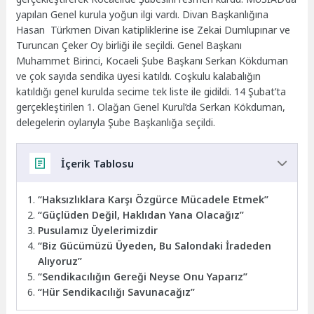
yapılan G
enel kurula yoğun ilgi vardı.
Divan Başkanlığına
Hasan Türkmen
Divan katipliklerine ise Zekai Dumlupınar ve
Turuncan
Çeker Oy birliği ile seçildi.
Genel Başkanı
Muhammet Birinci, Kocaeli Şube Başkanı Serkan
Kökduman
ve çok sayıda sendika üyesi katıldı.
Coşkulu
kalabalığın
katıldığı genel kurulda secime tek liste ile gidildi. 14 Şubat’ta
gerçekleştirilen 1. Olağan Genel Kurul’da Serkan
Kökduman
,
delegelerin oylarıyla Şube Başkanlığa seçildi.
İçerik Tablosu
“Haksızlıklara Karşı Özgürce Mücadele Etmek”
“Güçlüden Değil, Haklıdan Yana Olacağız”
Pusulamız Üyelerimizdir
“Biz Gücümüzü Üyeden, Bu Salondaki İradeden
Alıyoruz”
“Sendikacılığın Gereği Neyse Onu Yaparız”
“Hür Sendikacılığı Savunacağız”