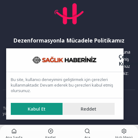
Dezenformasyonla Mücadele Politikamız
Yayınlanan haberler doğruluk ilkesi gözetilerek hazırlanır. Buna
Çerez
rağmen bazı içeriklerde eksik, hatalı veya güncelliğini yitirmiş
Kullanı
bilgiler bulunabilir.Yanlış veya yanıltıcı olduğunu düşündüğünüz
haberleri aşağıdaki iletişim kanallarından bize bildirebilirsiniz:
Bu site, kullanıcı deneyimini geliştirmek için çerezleri
kullanmaktadır. Devam ederek bu çerezleri kabul etmiş
olursunuz.
Ana Sayfa
Tüm hakları saklıdır. Sitede yer alan içerikler izinsiz kopyalanamaz,
Kabul Et
Reddet
yayımlanamaz ve kullanılamaz.
Ana Sayfa
Keşfet
Ara
Hızlı Menü