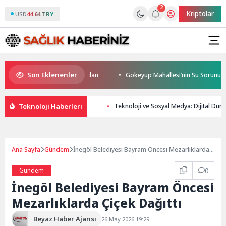
2
Kriptolar
USD
44.64 TRY
Son Eklenenler
da start Başkan Büyükakın’dan
Gökeyüp Mahallesi’nin Su Sorunu Çözü
Teknoloji Haberleri
Teknoloji ve Sosyal Medya: Dijital Dün
Ana Sayfa
Gündem
İnegöl Belediyesi Bayram Öncesi Mezarlıklarda
Çiçek Dağıttı
Gündem
0
İnegöl Belediyesi Bayram Öncesi
Mezarlıklarda Çiçek Dağıttı
Beyaz Haber Ajansı
26 May 2026 19:29