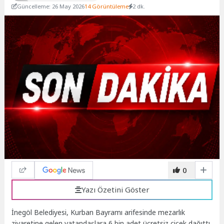
Güncelleme: 26 May 2026
14 Görüntüleme
2 dk.
0
Yazı Özetini Göster
İnegöl Belediyesi, Kurban Bayramı arifesinde mezarlık
ziyaretine gelen vatandaşlara 6 bin adet ücretsiz çiçek dağıttı.