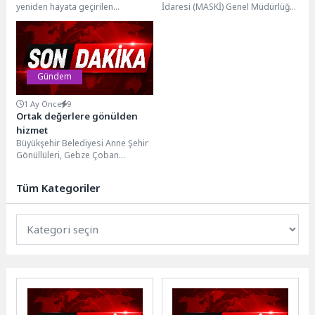
yeniden hayata geçirilen
İdaresi (MASKİ) Genel Müdürlüğü
kilogramlık destek
“Mavi Kapak” kampanyası,
tarafından MANULAŞ iş birliğiyle
toplumsal dayanışmanın gücüyle
hayata geçirilen, su...
büyümeye devam ediyor. Son...
Gündem
1 Ay Önce
9
Ortak değerlere gönülden
hizmet
Büyükşehir Belediyesi Anne Şehir
Gönüllüleri, Gebze Çoban
Mustafa Paşa Camii’nde temizlik
ve çevre düzenleme çalışması...
Tüm Kategoriler