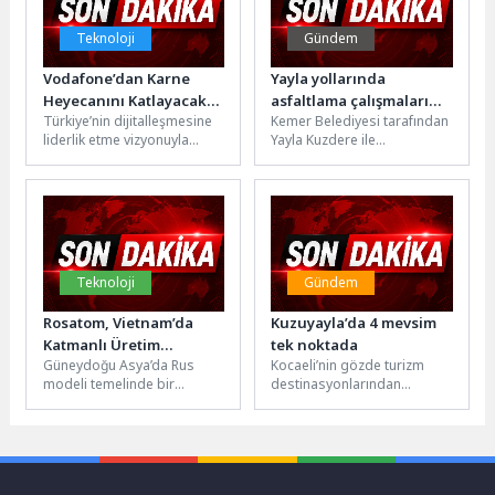
Teknoloji
Gündem
Vodafone’dan Karne
Yayla yollarında
Heyecanını Katlayacak
asfaltlama çalışmaları
Türkiye’nin dijitalleşmesine
Kemer Belediyesi tarafından
Çekiliş Kampanyası
başladı
liderlik etme vizyonuyla
Yayla Kuzdere ile
faaliyet
Bölücekdibi yolunda
gösteren Vodafone, 16 yaş
yürütülen çalışmalar
ve altı çocuklar için karne ve
kapsamında, yolun daha
yaz...
güvenli ve...
Teknoloji
Gündem
Rosatom, Vietnam’da
Kuzuyayla’da 4 mevsim
Katmanlı Üretim
tek noktada
Güneydoğu Asya’da Rus
Kocaeli’nin gözde turizm
Teknolojileri Merkezi’nin
modeli temelinde bir
destinasyonlarından
Kurulmasına Destek
Katmanlı Üretim
Kuzuyayla, baharın
Verecek
Teknolojileri Merkezi
ortasında gelen kar yağışıyla
kurulmasına ilişkin
ziyaretçilerine eşsiz bir
mutabakat zaptı
atmosfer sundu....
imzalandı.Rusya...