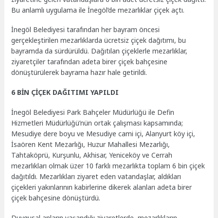
Bu anlamlı uygulama ile İnegöl’de mezarlıklar çiçek açtı.
İnegöl Belediyesi tarafından her bayram öncesi
gerçekleştirilen mezarlıklarda ücretsiz çiçek dağıtımı, bu
bayramda da sürdürüldü. Dağıtılan çiçeklerle mezarlıklar,
ziyaretçiler tarafından adeta birer çiçek bahçesine
dönüştürülerek bayrama hazır hale getirildi.
6 BİN ÇİÇEK DAĞITIMI YAPILDI
İnegöl Belediyesi Park Bahçeler Müdürlüğü ile Defin
Hizmetleri Müdürlüğü’nün ortak çalışması kapsamında;
Mesudiye dere boyu ve Mesudiye cami içi, Alanyurt köy içi,
İsaören Kent Mezarlığı, Huzur Mahallesi Mezarlığı,
Tahtaköprü, Kurşunlu, Akhisar, Yeniceköy ve Cerrah
mezarlıkları olmak üzer 10 farklı mezarlıkta toplam 6 bin çiçek
dağıtıldı. Mezarlıkları ziyaret eden vatandaşlar, aldıkları
çiçekleri yakınlarının kabirlerine dikerek alanları adeta birer
çiçek bahçesine dönüştürdü.
Duygusal anların yaşandığı ziyaretlerde, mezarlıkların