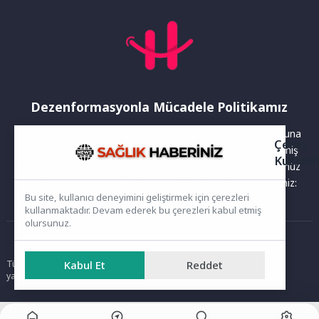
Dezenformasyonla Mücadele Politikamız
Yayınlanan haberler doğruluk ilkesi gözetilerek hazırlanır. Buna
Çerez
rağmen bazı içeriklerde eksik, hatalı veya güncelliğini yitirmiş
Kullanı
bilgiler bulunabilir.Yanlış veya yanıltıcı olduğunu düşündüğünüz
haberleri aşağıdaki iletişim kanallarından bize bildirebilirsiniz:
Bu site, kullanıcı deneyimini geliştirmek için çerezleri
kullanmaktadır. Devam ederek bu çerezleri kabul etmiş
olursunuz.
Ana Sayfa
Tüm hakları saklıdır. Sitede yer alan içerikler izinsiz kopyalanamaz,
Kabul Et
Reddet
yayımlanamaz ve kullanılamaz.