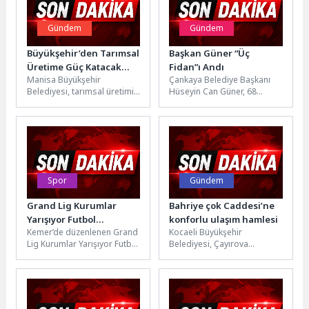
Gündem
Gündem
Büyükşehir’den Tarımsal
Başkan Güner “Üç
Üretime Güç Katacak
Fidan”ı Andı
Manisa Büyükşehir
Çankaya Belediye Başkanı
Destek Programı
Belediyesi, tarımsal üretimi
Hüseyin Can Güner, 68
artırmak ve çiftçilere destek
Kuşağı’nın devrimci liderleri
olmak amacıyla yeni bir hibe
Deniz Gezmiş, Yusuf Aslan
programı...
ve...
Spor
Gündem
Grand Lig Kurumlar
Bahriye çok Caddesi’ne
Yarışıyor Futbol
konforlu ulaşım hamlesi
Kemer’de düzenlenen Grand
Kocaeli Büyükşehir
Turnuvası’nı “Dostluk”
Lig Kurumlar Yarışıyor Futbol
Belediyesi, Çayırova
kazandı
Turnuvası sona erdi.
ilçesinde ulaşım kalitesini
Turnuvanın final
artırmak ve vatandaşların
müsabakasında Kemer
daha güvenli, konforlu
Belediyesi...
seyahat edebilmesini...