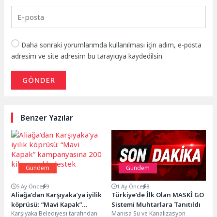
Daha sonraki yorumlarımda kullanılması için adım, e-posta
adresim ve site adresim bu tarayıcıya kaydedilsin.
GÖNDER
Benzer Yazılar
Gündem
Gündem
5 Ay Önce
9
1 Ay Önce
8
Aliağa’dan Karşıyaka’ya iyilik
Türkiye’de İlk Olan MASKİ GO
köprüsü: “Mavi Kapak”
Sistemi Muhtarlara Tanıtıldı
Karşıyaka Belediyesi tarafından
Manisa Su ve Kanalizasyon
kampanyasına 200