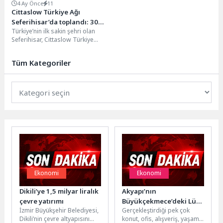
4 Ay Önce
11
Cittaslow Türkiye Ağı
Seferihisar’da toplandı: 30
Türkiye’nin ilk sakin şehri olan
belediyeden yoğun ilgi
Seferihisar, Cittaslow Türkiye
Ulusal Ağ Toplantısı’na ev
sahipliği yapıyor. Sığacık’ta...
Tüm Kategoriler
Ekonomi
Ekonomi
Dikili’ye 1,5 milyar liralık
Akyapı’nın
çevre yatırımı
Büyükçekmece’deki Lüks
İzmir Büyükşehir Belediyesi,
Gerçekleştirdiği pek çok
Villa Projesi Big
Dikili’nin çevre altyapısını
konut, ofis, alışveriş, yaşam
Country’de Yaşam