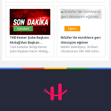
geçirdiği “Lokomotif Çocuk
kursiyerin...
Köyü Projesi”, Kocaeli’nin
dört bir...
Gündem
Eğitim
TKB Kemer Şube Başkanı
Nilüfer’de miniklere geri
Akdağ’dan Başkan
dönüşüm eğitimi
Türk Kadınlar Birliği Kemer
Nilüfer Belediyesi, 30 Mart
Topaloğlu’na ziyaret
Şube Başkanı Hacer Akdağ,
Uluslararası Sıfır Atık Günü
Kemer Belediye Başkanı
kapsamında düzenlediği
Necati Topaloğlu'na
etkinliklerde çocuklara geri
makamında teşekkür...
dönüşüm ve...