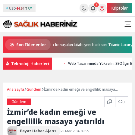
2
Kriptolar
USD
44.64 TRY
Son Eklenenler
luşma! Özgür Aras’ın çok konuşulan kitabı yeni baskısını Titanic Luxury Colle
Teknoloji Haberleri
Web Tasarımında Yükselin: SEO İçin Etki
Ana Sayfa
Gündem
İzmir’de kadın emeği ve engellilik masaya
yatırıldı
Gündem
0
İzmir’de kadın emeği ve
engellilik masaya yatırıldı
Beyaz Haber Ajansı
28 Mar 2026 09:55