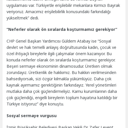
uygulaması var. Türkiye’de erişilebilir mekanlara Kırmızı Bayrak
veriyoruz. Amacımız erişilebilirlik konusundaki farkındalığı
yükseltmek” dedi.
“Neferler olarak ön sıralarda koşturmamız gerekiyor”
CHP Genel Başkan Yardımcısı Güldem Atabay ise “Sosyal
devlet ve hak temelli anlayış doğrultusunda kadın, çocuk ve
özel ihtiyaçlı bireylerle ilgili çalışmalar önem kazanıyor. Bu
konuda neferler olarak ön sıralarda koşturmamız gerekiyor.
Beşeri sermaye ekonominin dinamosudur. Üretken olmak
zorundayız. Üretkenlik de hakkımız. Bu hakkın verilmesinden
bahsediyorsak, sizi özgür kılmakla yükümlüyüz. Daha çok
kaynak ayırmamız gerektiğinin farkındayız. Yerel yönetimleri
mutlaka daha çok güçlendirmeliyiz. Kamu kurumlarının daha
çok güçlendiği, engelli bireylerin toplum hayatına katıldığı bir
Türkiye istiyoruz” diye konuştu.
Sosyal sermaye vurgusu
İzmir Büyükşehir Belediyesi Başkan Vekili Dr. Zafer Levent