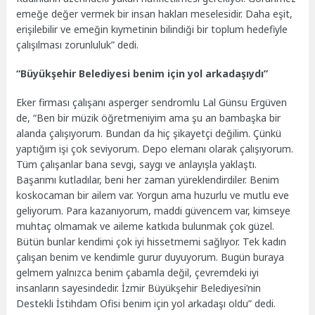
emeğe değer vermek bir insan hakları meselesidir. Daha eşit,
erişilebilir ve emeğin kıymetinin bilindiği bir toplum hedefiyle
çalışılması zorunluluk” dedi.
“Büyükşehir Belediyesi benim için yol arkadaşıydı”
Eker firması çalışanı asperger sendromlu Lal Günsu Ergüven
de, “Ben bir müzik öğretmeniyim ama şu an bambaşka bir
alanda çalışıyorum. Bundan da hiç şikayetçi değilim. Çünkü
yaptığım işi çok seviyorum. Depo elemanı olarak çalışıyorum.
Tüm çalışanlar bana sevgi, saygı ve anlayışla yaklaştı.
Başarımı kutladılar, beni her zaman yüreklendirdiler. Benim
koskocaman bir ailem var. Yorgun ama huzurlu ve mutlu eve
geliyorum. Para kazanıyorum, maddi güvencem var, kimseye
muhtaç olmamak ve aileme katkıda bulunmak çok güzel.
Bütün bunlar kendimi çok iyi hissetmemi sağlıyor. Tek kadın
çalışan benim ve kendimle gurur duyuyorum. Bugün buraya
gelmem yalnızca benim çabamla değil, çevremdeki iyi
insanların sayesindedir. İzmir Büyükşehir Belediyesi’nin
Destekli İstihdam Ofisi benim için yol arkadaşı oldu” dedi.