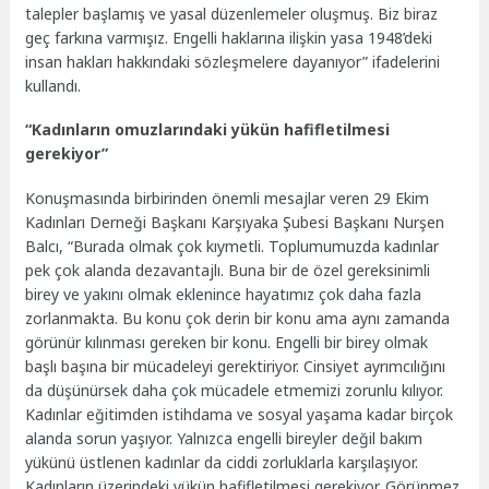
talepler başlamış ve yasal düzenlemeler oluşmuş. Biz biraz
geç farkına varmışız. Engelli haklarına ilişkin yasa 1948’deki
insan hakları hakkındaki sözleşmelere dayanıyor” ifadelerini
kullandı.
“Kadınların omuzlarındaki yükün hafifletilmesi
gerekiyor”
Konuşmasında birbirinden önemli mesajlar veren 29 Ekim
Kadınları Derneği Başkanı Karşıyaka Şubesi Başkanı Nurşen
Balcı, “Burada olmak çok kıymetli. Toplumumuzda kadınlar
pek çok alanda dezavantajlı. Buna bir de özel gereksinimli
birey ve yakını olmak eklenince hayatımız çok daha fazla
zorlanmakta. Bu konu çok derin bir konu ama aynı zamanda
görünür kılınması gereken bir konu. Engelli bir birey olmak
başlı başına bir mücadeleyi gerektiriyor. Cinsiyet ayrımcılığını
da düşünürsek daha çok mücadele etmemizi zorunlu kılıyor.
Kadınlar eğitimden istihdama ve sosyal yaşama kadar birçok
alanda sorun yaşıyor. Yalnızca engelli bireyler değil bakım
yükünü üstlenen kadınlar da ciddi zorluklarla karşılaşıyor.
Kadınların üzerindeki yükün hafifletilmesi gerekiyor. Görünmez