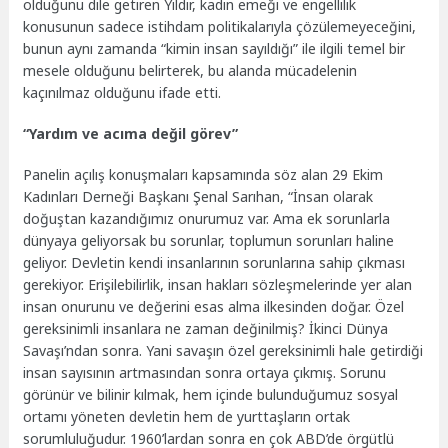
olduğunu dile getiren Yıldır, kadın emeği ve engellilik
konusunun sadece istihdam politikalarıyla çözülemeyeceğini,
bunun aynı zamanda “kimin insan sayıldığı” ile ilgili temel bir
mesele olduğunu belirterek, bu alanda mücadelenin
kaçınılmaz olduğunu ifade etti.
“Yardım ve acıma değil görev”
Panelin açılış konuşmaları kapsamında söz alan 29 Ekim
Kadınları Derneği Başkanı Şenal Sarıhan, “İnsan olarak
doğuştan kazandığımız onurumuz var. Ama ek sorunlarla
dünyaya geliyorsak bu sorunlar, toplumun sorunları haline
geliyor. Devletin kendi insanlarının sorunlarına sahip çıkması
gerekiyor. Erişilebilirlik, insan hakları sözleşmelerinde yer alan
insan onurunu ve değerini esas alma ilkesinden doğar. Özel
gereksinimli insanlara ne zaman değinilmiş? İkinci Dünya
Savaşı’ndan sonra. Yani savaşın özel gereksinimli hale getirdiği
insan sayısının artmasından sonra ortaya çıkmış. Sorunu
görünür ve bilinir kılmak, hem içinde bulunduğumuz sosyal
ortamı yöneten devletin hem de yurttaşların ortak
sorumluluğudur. 1960’lardan sonra en çok ABD’de örgütlü