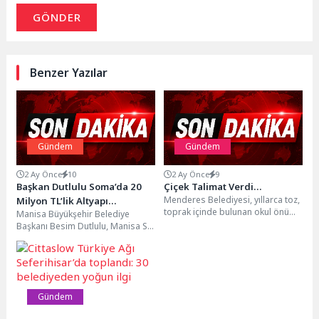
GÖNDER
Benzer Yazılar
Gündem
Gündem
2 Ay Önce
10
2 Ay Önce
9
Başkan Dutlulu Soma’da 20
Çiçek Talimat Verdi…
Menderes Belediyesi, yıllarca toz,
Milyon TL’lik Altyapı
toprak içinde bulunan okul önü
Manisa Büyükşehir Belediye
Yatırımını İnceledi
alanda çalışma gerçekleştirerek
Başkanı Besim Dutlulu, Manisa Su
mahalleye kilit parke...
ve Kanalizasyon İdaresi (MASKİ)
Genel Müdürlüğü tarafından...
Gündem