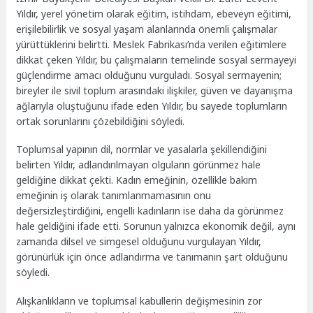
Yıldır, yerel yönetim olarak eğitim, istihdam, ebeveyn eğitimi,
erişilebilirlik ve sosyal yaşam alanlarında önemli çalışmalar
yürüttüklerini belirtti. Meslek Fabrikası’nda verilen eğitimlere
dikkat çeken Yıldır, bu çalışmaların temelinde sosyal sermayeyi
güçlendirme amacı olduğunu vurguladı. Sosyal sermayenin;
bireyler ile sivil toplum arasındaki ilişkiler, güven ve dayanışma
ağlarıyla oluştuğunu ifade eden Yıldır, bu sayede toplumların
ortak sorunlarını çözebildiğini söyledi.
Toplumsal yapının dil, normlar ve yasalarla şekillendiğini
belirten Yıldır, adlandırılmayan olguların görünmez hale
geldiğine dikkat çekti. Kadın emeğinin, özellikle bakım
emeğinin iş olarak tanımlanmamasının onu
değersizleştirdiğini, engelli kadınların ise daha da görünmez
hale geldiğini ifade etti. Sorunun yalnızca ekonomik değil, aynı
zamanda dilsel ve simgesel olduğunu vurgulayan Yıldır,
görünürlük için önce adlandırma ve tanımanın şart olduğunu
söyledi.
Alışkanlıkların ve toplumsal kabullerin değişmesinin zor