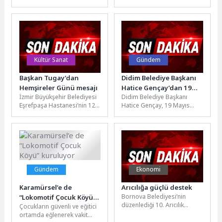
güçlendirecek 1,5 milyar
merkezi, üretim ve lojistik
Başladı!
liralık yatırımı hayata
tesisi ile gayrimenkul
geçiriyor. İleri biyolojik...
sektörüne...
Kültür Sanat
Gündem
Başkan Tugay’dan
Didim Belediye Başkanı
Hemşireler Günü mesajı
Hatice Gençay’dan 19
İzmir Büyükşehir Belediyesi
Didim Belediye Başkanı
Mayıs Mesajı
Eşrefpaşa Hastanesi’nin 12
Hatice Gençay, 19 Mayıs
Mayıs Hemşireler Günü
Atatürk’ü Anma, Gençlik ve
kapsamında düzenlediği
Spor Bayramı dolayısıyla
“Geçmişten Geleceğe
yayımladığı...
Hemşirelik: Kimlik,...
Gündem
Ekonomi
Karamürsel’e de
Arıcılığa güçlü destek
Bornova Belediyesi’nin
“Lokomotif Çocuk Köyü”
düzenlediği 10. Arıcılık
Çocukların güvenli ve eğitici
kuruluyor
Kursu, 56 saatlik teorik ve
ortamda eğlenerek vakit
pratik eğitimin ardından 80