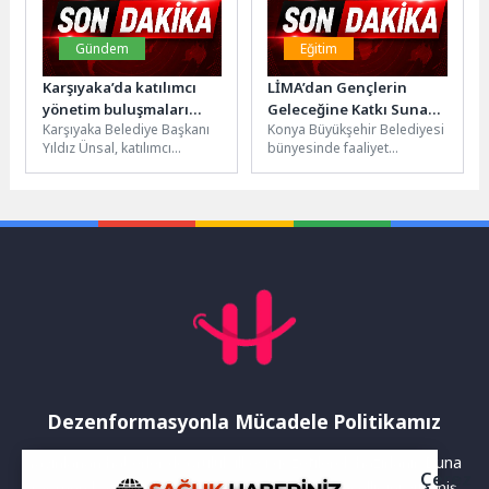
Gündem
Eğitim
Karşıyaka’da katılımcı
LİMA’dan Gençlerin
yönetim buluşmaları
Geleceğine Katkı Sunan
Karşıyaka Belediye Başkanı
Konya Büyükşehir Belediyesi
sürüyor
Etkinlikler
Yıldız Ünsal, katılımcı
bünyesinde faaliyet
yönetim anlayışı
gösteren Lise Medeniyet
doğrultusunda ‘Vatandaş
Akademileri, öğrencilerin
Buluşmaları’nı sürdürüyor.
akademik, kültürel ve kişisel
Cumhuriyet Mahallesi’nde
gelişimlerine...
düzenlenen...
Dezenformasyonla Mücadele Politikamız
Yayınlanan haberler doğruluk ilkesi gözetilerek hazırlanır. Buna
Çerez
rağmen bazı içeriklerde eksik, hatalı veya güncelliğini yitirmiş