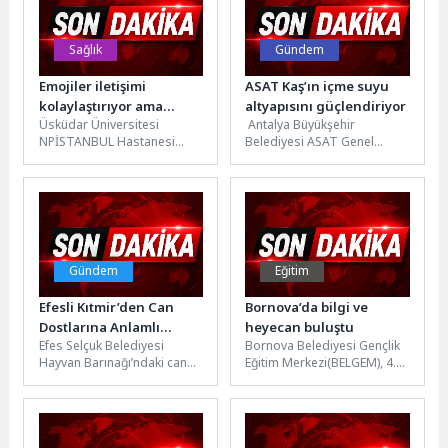
Sağlık
Gündem
Emojiler iletişimi
ASAT Kaş’ın içme suyu
kolaylaştırıyor ama
altyapısını güçlendiriyor
Üsküdar Üniversitesi
Antalya Büyükşehir
yetmiyor!
NPİSTANBUL Hastanesi
Belediyesi ASAT Genel
Klinik Psikolog Göktuğ
Müdürlüğü, Kaş’ın 54
Kılıç, günümüz dijital
mahallesinde içme suyu
iletişiminde emojilerin yeri
altyapısını güçlendirmek
ve duygusal iletişime...
amacıyla çalışmalarını...
Gündem
Eğitim
Efesli Kıtmir’den Can
Bornova’da bilgi ve
Dostlarına Anlamlı
heyecan buluştu
Efes Selçuk Belediyesi
Bornova Belediyesi Gençlik
Destek
Hayvan Barınağı’ndaki can
Eğitim Merkezi(BELGEM), 4.
dostlarına anlamlı bir
ve 5. sınıflar arası bilgi
destek, Helga’nın Efesli
yarışması düzenledi.
Kıtmir Hayvansever
Öğrenciler, büyük heyecana...
Grubu’ndan...