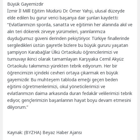
Büyük Gayemizdir
İzmir İl Millî Eğitim Müdürü Dr. Ömer Yahşi, ulusal düzeyde
elde edilen bu gurur verici başarıya dair şunları kaydetti:
“Evlatlarımızın sporda, sanatta ve eğitimin her alanında akıl ve
alın teri dökerek zirveye yürümeleri, yarınlarımıza
duyduğumuz güveni derinden pekiştiriyor. Türkiye finallerinde
sergiledikleri üstün gayretle bizlere bu büyük gururu yaşatan
şampiyon Karabağlar Ülkü Ortaokulu öğrencilerimizi ve
turnuvayı ikinci olarak tamamlayan Karşıyaka Cemil Akyüz
Ortaokulu takımımızı yürekten tebrik ediyorum. Her bir
öğrencimizin içindeki cevheri ortaya çıkarmak en büyük
gayemizdir. Bu muhteşem tabloda emeği geçen beden
eğitimi öğretmenlerimizi, okul yöneticilerimizi ve
evlatlarımızın daima arkasında duran fedakâr velilerimizi tebrik
ediyor, gençlerimizin başarılarının hayat boyu devam etmesini
diliyorum.”
Kaynak: (BYZHA) Beyaz Haber Ajansı