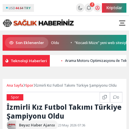
2
Kriptolar
USD
44.64 TRY
Son Eklenenler
on Şampiyonu TEAM GOAT Oldu
“Kocaeli Müze” yeni web sitesiyle yay
Teknoloji Haberleri
Arama Motoru Optimizasyonu ile Tekno
Ana Sayfa
Spor
İzmirli Kız Futbol Takımı Türkiye Şampiyonu Oldu
Spor
0
İzmirli Kız Futbol Takımı Türkiye
Şampiyonu Oldu
Beyaz Haber Ajansı
23 May 2026 07:36