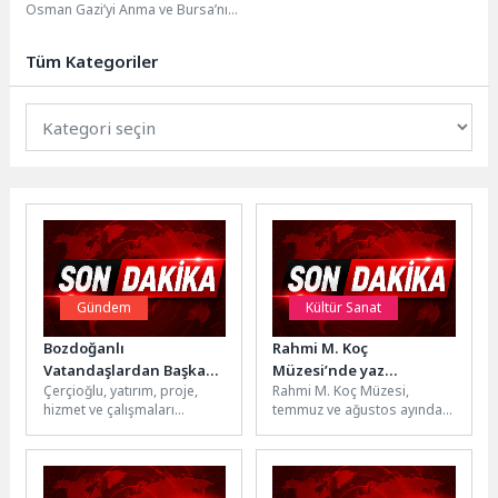
Osman Gazi’yi Anma ve Bursa’nın
Fetih Günü Etkinlikleri kapsamında
düzenlediği Kaykay Sokak...
Tüm Kategoriler
Gündem
Kültür Sanat
Bozdoğanlı
Rahmi M. Koç
Vatandaşlardan Başkan
Müzesi’nde yaz
Çerçioğlu, yatırım, proje,
Rahmi M. Koç Müzesi,
Çerçioğlu’na Teşekkür
atölyeleri başlıyor: Küçük
hizmet ve çalışmaları
temmuz ve ağustos ayında
kaşifler hem eğlenecek
Aydın'ın dört bir yanında
düzenleyeceği yaz
hem öğrenecek
vatandaşlarla buluşturmaya
atölyeleriyle çocukları bilim,
devam ediyor.Aydın
sanat ve...
Büyükşehir...