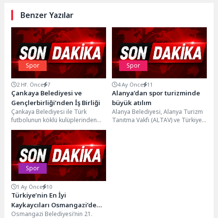
Benzer Yazılar
Spor
Spor
2 Hf. Önce
7
4 Ay Önce
11
Çankaya Belediyesi ve
Alanya’dan spor turizminde
Gençlerbirliği’nden İş Birliği
büyük atılım
Çankaya Belediyesi ile Türk
Alanya Belediyesi, Alanya Turizm
futbolunun köklü kulüplerinden
Tanıtma Vakfı (ALTAV) ve Türkiye
Gençlerbirliği iş birliğiyle
Voleybol Federasyonu (TVF) iş
düzenlenen Yaz Futbol Okulu'nda
birliğiyle hazırlanan...
çocuklar,...
Spor
1 Ay Önce
10
Türkiye’nin En İyi
Kaykaycıları Osmangazi’de
Osmangazi Belediyesi’nin 21.
Nefes Kesti