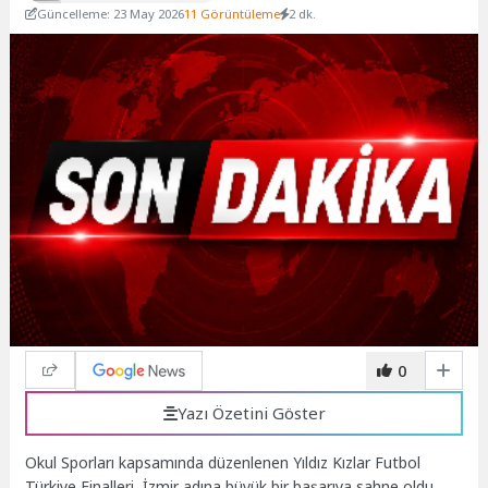
Güncelleme: 23 May 2026
11 Görüntüleme
2 dk.
0
Yazı Özetini Göster
Okul Sporları kapsamında düzenlenen Yıldız Kızlar Futbol
Türkiye Finalleri, İzmir adına büyük bir başarıya sahne oldu.