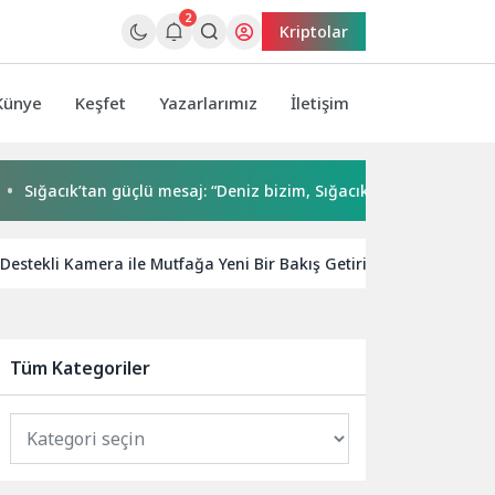
2
Kriptolar
Künye
Keşfet
Yazarlarımız
İletişim
ğacık’tan güçlü mesaj: “Deniz bizim, Sığacık hepimizin”
Mal
estekli Kamera ile Mutfağa Yeni Bir Bakış Getiriyor
Monst
Tüm Kategoriler