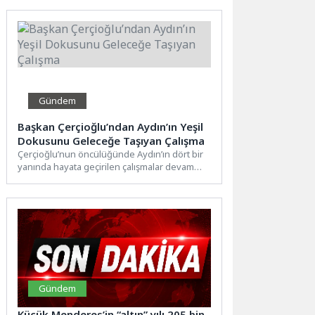
yaklaşımları...
Gündem
Başkan Çerçioğlu’ndan Aydın’ın Yeşil
Dokusunu Geleceğe Taşıyan Çalışma
Çerçioğlu’nun öncülüğünde Aydın’ın dört bir
yanında hayata geçirilen çalışmalar devam
ediyor.Aydın Büyükşehir Belediyesi Park ve...
Gündem
Küçük Menderes’in “altın” yılı 205 bin