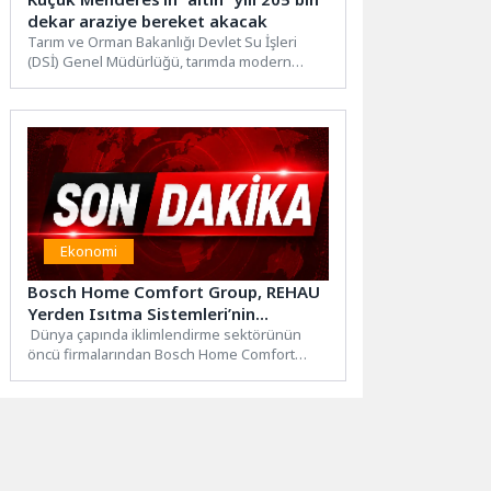
dekar araziye bereket akacak
Tarım ve Orman Bakanlığı Devlet Su İşleri
(DSİ) Genel Müdürlüğü, tarımda modern
sulamayı yaygınlaştırmak, toplulaştırma...
Ekonomi
Bosch Home Comfort Group, REHAU
Yerden Isıtma Sistemleri’nin
Türkiye’deki tek yetkili distribütörü
Dünya çapında iklimlendirme sektörünün
öncü firmalarından Bosch Home Comfort
oldu
Group, yerden ısıtma sistemleri şirketi
REHAU...