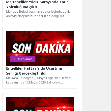
Maltepeliler Yıldız Sarayı’nda Tarih
Yolculuğuna çıktı
Maltepe Belediyesi'nin sosyal belediyecilik
anlayışı doğrultusunda düzenlediği Yaz
Gezileri kapsamında Maltepeliler, İstanbul'un
önemli tarihi miraslarından...
Kültür Sanat
Engelliler Haftası’nda Uçurtma
Şenliği Gerçekleştirildi
Malkara Belediyesi, Dünya Engelliler Haftası
kapsamında 12 Mayıs 2026 Salı günü
Karaiğdemir Barajı Piknik Alanı’nda...