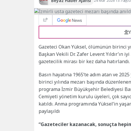
Beyaz Haber Ajansı
24 Mar 2026 15:10
G
Y
Gazeteci Okan Yüksel, ölümünün birinci yı
Başkan Vekili Dr. Zafer Levent Yıldır’ın i
gazetecilik mirası bir kez daha hatırlandı.
Basın hayatına 1965’te adım atan ve 2025
birinci yılında mezarı başında düzenlenen
programa İzmir Büyükşehir Belediyesi Başka
Cemiyeti yönetim kurulu üyeleri, çok sayıd
katıldı. Anma programında Yüksel’in yaşam
paylaşıldı
“Gazeteciler kazanacak, sonuçta hepi