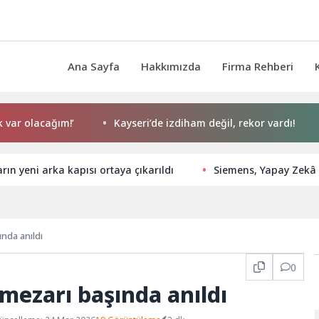
Ana Sayfa
Hakkımızda
Firma Rehberi
lacağım!’
Kayseri’de izdiham değil, rekor vardı!
Sı
rın yeni arka kapısı ortaya çıkarıldı
Siemens, Yapay Zekâ D
ında anıldı
0
 mezarı başında anıldı