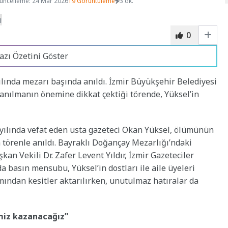
üncelleme: 24 Mar 2026
19 Görüntüleme
3 dk.
0
azı Özetini Göster
lında mezarı başında anıldı. İzmir Büyükşehir Belediyesi
yi anılmanın önemine dikkat çektiği törende, Yüksel’in
 yılında vefat eden usta gazeteci Okan Yüksel, ölümünün
 törenle anıldı. Bayraklı Doğançay Mezarlığı’ndaki
n Vekili Dr. Zafer Levent Yıldır, İzmir Gazeteciler
a basın mensubu, Yüksel’in dostları ile aile üyeleri
ından kesitler aktarılırken, unutulmaz hatıralar da
miz kazanacağız”