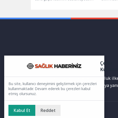
önemli bir proje hayata geçiriliyor.
emperyali
İsveç...
Karşıyakalı.
Çerez
Kullanı
Yayınlanan haberler doğruluk ilkes
Bu site, kullanıcı deneyimini geliştirmek için çerezleri
bilgiler bulunabilir.Yanlış veya ya
kullanmaktadır. Devam ederek bu çerezleri kabul
etmiş olursunuz.
Kabul Et
Reddet
Ana Sayfa