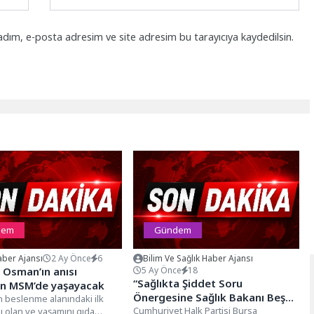
adım, e-posta adresim ve site adresim bu tarayıcıya kaydedilsin.
dem
Gündem
ber Ajansı
2 Ay Önce
6
Bilim Ve Sağlık Haber Ajansı
 Osman’ın anısı
5 Ay Önce
18
“Sağlıkta Şiddet Soru
on MSM’de yaşayacak
Önergesine Sağlık Bakanı Beş
n beslenme alanındaki ilk
Aydır Yanıt Vermedi !”
Cumhuriyet Halk Partisi Bursa
nı olan ve yaşamını gıda