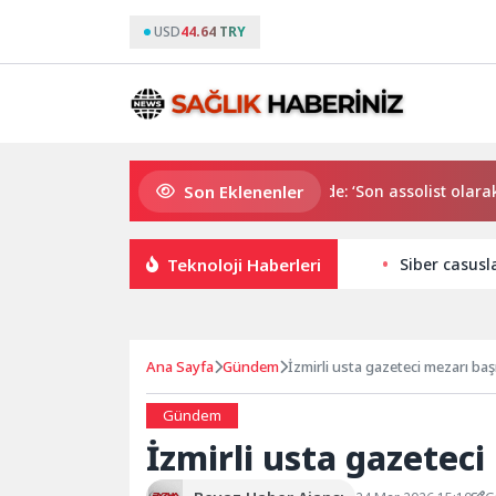
USD
44.64 TRY
Son Eklenenler
Gözde Demirbilek, NR1 Magazin’de: ‘Son assolist olarak var o
Teknoloji Haberleri
Siber casusla
Ana Sayfa
Gündem
İzmirli usta gazeteci mezarı baş
Gündem
İzmirli usta gazeteci