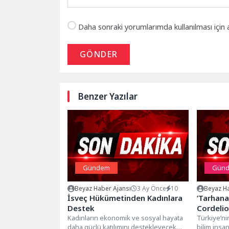
Daha sonraki yorumlarımda kullanılması için 
GÖNDER
Benzer Yazılar
Gündem
Gün
Beyaz Haber Ajansı
3 Ay Önce
10
Beyaz Ha
İsveç Hükümetinden Kadınlara
‘Tarhana
Destek
Cordeli
Kadınların ekonomik ve sosyal hayata
Türkiye’ni
daha güçlü katılımını destekleyecek
bilim insa