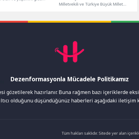
Milletvekili ve Türkiye Büyük Millet
zmi ile mücadeleye adayan
Meclisi (TBMM) Sağlık, Aile, Çalışma ve...
..
Dezenformasyonla Mücadele Politikamız
mı
i gözetilerek hazırlanır. Buna rağmen bazı içeriklerde eksik
nıltıcı olduğunu düşündüğünüz haberleri aşağıdaki iletişim k
Tüm hakları saklıdır. Sitede yer alan içer