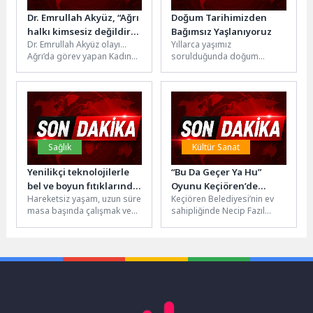
Dr. Emrullah Akyüz, “Ağrı
Doğum Tarihimizden
halkı kimsesiz değildir”
Bağımsız Yaşlanıyoruz
Dr. Emrullah Akyüz olayı…
Yıllarca yaşımız
dedi, görevden
Ağrı’da görev yapan Kadın
sorulduğunda doğum
uzaklaştırıldı !
Hastalıkları ve Doğum
tarihimizi söyledik.
Uzmanı Op.Dr. Emrullah
Yaşlanmayı takvimden
Akyüz, aynı...
kopardığımız birer sayfadan
ibaret gördük. Oysa son...
Sağlık
Kültür Sanat
Yenilikçi teknolojilerle
“Bu Da Geçer Ya Hu”
bel ve boyun fıtıklarında
Oyunu Keçiören’de
Hareketsiz yaşam, uzun süre
Keçiören Belediyesi’nin ev
ameliyatsız tedavi
Sahnelendi
masa başında çalışmak ve
sahipliğinde Necip Fazıl
yanlış duruş alışkanlıkları,
Tiyatro Salonu’nda
omurga rahatsızlıklarını
sahnelenen “Bu Da Geçer Ya
yaygınlaştırıyor. Ağrı...
Hu” adlı...