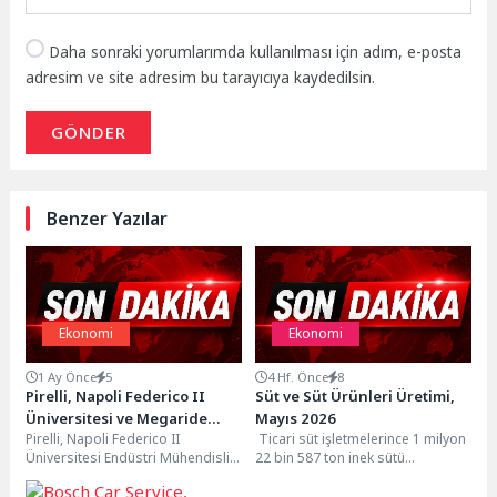
Daha sonraki yorumlarımda kullanılması için adım, e-posta
adresim ve site adresim bu tarayıcıya kaydedilsin.
GÖNDER
Benzer Yazılar
Ekonomi
Ekonomi
1 Ay Önce
5
4 Hf. Önce
8
Pirelli, Napoli Federico II
Süt ve Süt Ürünleri Üretimi,
Üniversitesi ve Megaride
Mayıs 2026
Pirelli, Napoli Federico II
Ticari süt işletmelerince 1 milyon
Group’tan Doğan Girişim
Üniversitesi Endüstri Mühendisliği
22 bin 587 ton inek sütü
RideSense’in %24,99
Bölümü ve ileri mobilite
toplandıTicari süt işletmeleri
Hissesini Satın Aldı
teknolojileri geliştiren MegaRide
tarafından...