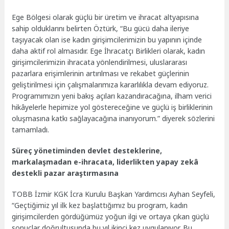
Ege Bölgesi olarak güçlü bir üretim ve ihracat altyapısına
sahip olduklarını belirten Öztürk, “Bu gücü daha ileriye
taşıyacak olan ise kadın girişimcilerimizin bu yapının içinde
daha aktif rol almasıdır. Ege İhracatçı Birlikleri olarak, kadın
girişimcilerimizin ihracata yönlendirilmesi, uluslararası
pazarlara erişimlerinin artırılması ve rekabet güçlerinin
geliştirilmesi için çalışmalarımıza kararlılıkla devam ediyoruz.
Programımızın yeni bakış açıları kazandıracağına, ilham verici
hikâyelerle hepimize yol göstereceğine ve güçlü iş birliklerinin
oluşmasına katkı sağlayacağına inanıyorum.” diyerek sözlerini
tamamladı.
Süreç yönetiminden devlet desteklerine,
markalaşmadan e-ihracata, liderlikten yapay zekâ
destekli pazar araştırmasına
TOBB İzmir KGK İcra Kurulu Başkan Yardımcısı Ayhan Seyfeli,
“Geçtiğimiz yıl ilk kez başlattığımız bu program, kadın
girişimcilerden gördüğümüz yoğun ilgi ve ortaya çıkan güçlü
sonuçlar doğrultusunda bu yıl ikinci kez uygulanıyor. Bu