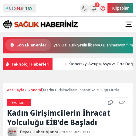
2
Kriptolar
USD
44.64 TRY
Son Eklenenler
şne
Gupi ve Gülmeyen Kral Türkiye’nin ilk IMAX® animasyon filmi oluy
Teknoloji Haberleri
Kaspersky: Avrupa, Asya ve Orta Doğu’da
Ana Sayfa
Ekonomi
Kadın Girişimcilerin İhracat Yolculuğu EİB’de
Başladı
Ekonomi
0
Kadın Girişimcilerin İhracat
Yolculuğu EİB’de Başladı
Beyaz Haber Ajansı
28 Mar 2026 08:30