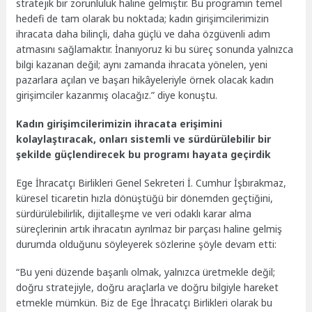
stratejik bir zorunluluk haline gelmiştir. Bu programın temel
hedefi de tam olarak bu noktada; kadın girişimcilerimizin
ihracata daha bilinçli, daha güçlü ve daha özgüvenli adım
atmasını sağlamaktır. İnanıyoruz ki bu süreç sonunda yalnızca
bilgi kazanan değil; aynı zamanda ihracata yönelen, yeni
pazarlara açılan ve başarı hikâyeleriyle örnek olacak kadın
girişimciler kazanmış olacağız.” diye konuştu.
Kadın girişimcilerimizin ihracata erişimini
kolaylaştıracak, onları sistemli ve sürdürülebilir bir
şekilde güçlendirecek bu programı hayata geçirdik
Ege İhracatçı Birlikleri Genel Sekreteri İ. Cumhur İşbırakmaz,
küresel ticaretin hızla dönüştüğü bir dönemden geçtiğini,
sürdürülebilirlik, dijitalleşme ve veri odaklı karar alma
süreçlerinin artık ihracatın ayrılmaz bir parçası haline gelmiş
durumda olduğunu söyleyerek sözlerine şöyle devam etti:
“Bu yeni düzende başarılı olmak, yalnızca üretmekle değil;
doğru stratejiyle, doğru araçlarla ve doğru bilgiyle hareket
etmekle mümkün. Biz de Ege İhracatçı Birlikleri olarak bu