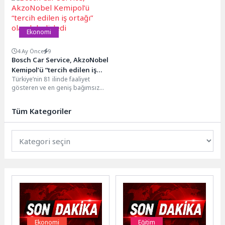
Group...
Ekonomi
4 Ay Önce
9
Bosch Car Service, AkzoNobel
Kemipol’ü “tercih edilen iş
Türkiye’nin 81 ilinde faaliyet
ortağı” olarak belirledi
gösteren ve en geniş bağımsız
servis ağı Bosch Car Service,
hizmet...
Tüm Kategoriler
Ekonomi
Eğitim