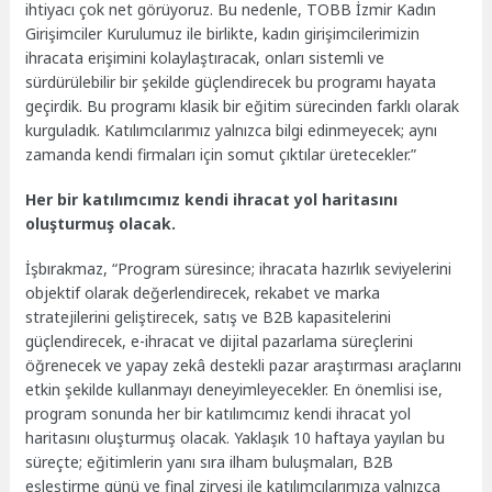
ihtiyacı çok net görüyoruz. Bu nedenle, TOBB İzmir Kadın
Girişimciler Kurulumuz ile birlikte, kadın girişimcilerimizin
ihracata erişimini kolaylaştıracak, onları sistemli ve
sürdürülebilir bir şekilde güçlendirecek bu programı hayata
geçirdik. Bu programı klasik bir eğitim sürecinden farklı olarak
kurguladık. Katılımcılarımız yalnızca bilgi edinmeyecek; aynı
zamanda kendi firmaları için somut çıktılar üretecekler.”
Her bir katılımcımız kendi ihracat yol haritasını
oluşturmuş olacak.
İşbırakmaz, “Program süresince; ihracata hazırlık seviyelerini
objektif olarak değerlendirecek, rekabet ve marka
stratejilerini geliştirecek, satış ve B2B kapasitelerini
güçlendirecek, e-ihracat ve dijital pazarlama süreçlerini
öğrenecek ve yapay zekâ destekli pazar araştırması araçlarını
etkin şekilde kullanmayı deneyimleyecekler. En önemlisi ise,
program sonunda her bir katılımcımız kendi ihracat yol
haritasını oluşturmuş olacak. Yaklaşık 10 haftaya yayılan bu
süreçte; eğitimlerin yanı sıra ilham buluşmaları, B2B
eşleştirme günü ve final zirvesi ile katılımcılarımıza yalnızca