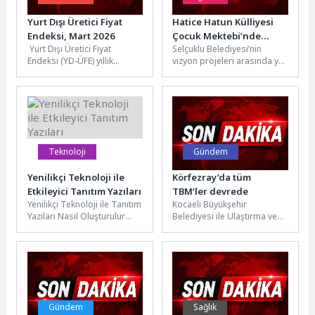
Yurt Dışı Üretici Fiyat
Hatice Hatun Külliyesi
Endeksi, Mart 2026
Çocuk Mektebi’nde
Yurt Dışı Üretici Fiyat
Selçuklu Belediyesi’nin
Mezuniyet Heyecanı
Endeksi (YD-ÜFE) yıllık
vizyon projeleri arasında yer
Yaşandı
%35,40 arttı, aylık %3,94
alan Hatice Hatun Külliyesi
arttıYD-ÜFE 2026 yılı Mart...
Çocuk Mektebi, çocukları
manevi değerlere...
Teknoloji
Gündem
Yenilikçi Teknoloji ile
Körfezray’da tüm
Etkileyici Tanıtım Yazıları
TBM’ler devrede
Yenilikçi Teknoloji ile Tanıtım
Kocaeli Büyükşehir
Yazıları Nasıl Oluşturulur
Belediyesi ile Ulaştırma ve
Yenilikçi teknolojiler, tanıtım
Altyapı Bakanlığı iş birliğinde
yazılarını oluştururken
yürütülen Körfezray Metro
önemli bir rol...
Projesi gün...
Gündem
Sağlık