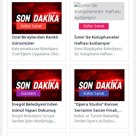
Kültür Sanat
Kültür Sanat
Özel Bireylerden Renkli
İzmir’de Kütüphaneler
Görüntüler
Haftası kutlanıyor
Kahramankazan Belediyesi
İzmir Büyükşehir Belediyesi,
Özel Eğitim Uygulama Okulu
62. Kütüphane Haftası
tarafından düzenlenen
kapsamında Ahmet Piriştina
etkinlikte, öğrencilerin
Kent Arşivi ve Müzesi’nde
hazırladığı görsel sanatlar
(APİKAM) “Dijital...
sergisi ve...
Gündem
Kültür Sanat
İnegöl Belediyesi’nden
“Opera Studio” Konser
Gönül Yapan Dokunuş
Serisinin Sezon Finali,
İnegöl Belediyesi Sosyal
Kültür ve Turizm Bakanlığı,
Seyirci ile Buluştu…
Yardım İşleri Müdürlüğü,
Devlet Opera ve Balesi
Şipali Mahallesi'nde yalnız
Genel Müdürlüğü’nün
yaşayan ve bakıma muhtaç
düzenlediği 17. Uluslararası