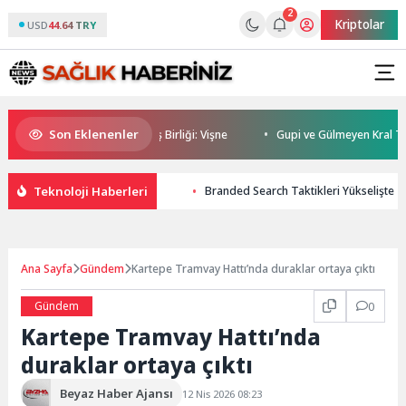
2
Kriptolar
USD
44.64 TRY
Son Eklenenler
 Kadehi Ters Tut’tan Yeni İş Birliği: Vişne
Gupi ve Gülmeyen Kral Türkiy
Teknoloji Haberleri
Branded Search Taktikleri Yükselişte
Ana Sayfa
Gündem
Kartepe Tramvay Hattı’nda duraklar ortaya çıktı
Gündem
0
Kartepe Tramvay Hattı’nda
duraklar ortaya çıktı
Beyaz Haber Ajansı
12 Nis 2026 08:23