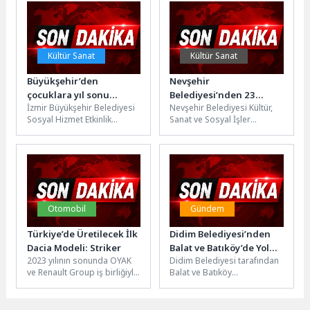
68 yaşındaki...
İstanbul Opera...
Kültür Sanat
Kültür Sanat
Büyükşehir’den
Nevşehir
çocuklara yıl sonu
Belediyesi’nden 23
İzmir Büyükşehir Belediyesi
Nevşehir Belediyesi Kültür,
şenliği
Nisan’a Özel Anne-Çocuk
Sosyal Hizmet Etkinlik
Sanat ve Sosyal İşler
Etkinliği
Merkezlerinden hizmet alan
Müdürlüğü Çocuk Aktivite
çocuklar, Tarihi Havagazı
merkezi tarafından 23 Nisan
Fabrikası’nda düzenlenen
Ulusal...
yıl...
Otomobil
Gündem
Türkiye’de Üretilecek İlk
Didim Belediyesi’nden
Dacia Modeli: Striker
Balat ve Batıköy’de Yol
2023 yılının sonunda OYAK
Didim Belediyesi tarafından
Çalışması
ve Renault Group iş birliğiyle
Balat ve Batıköy
Türkiye’ye 400 milyon Euro
mahallelerinde yol açma ve
yatırım yapılacağı...
düzenleme çalışmaları
sürdürülüyor.Gerçekleştirilen