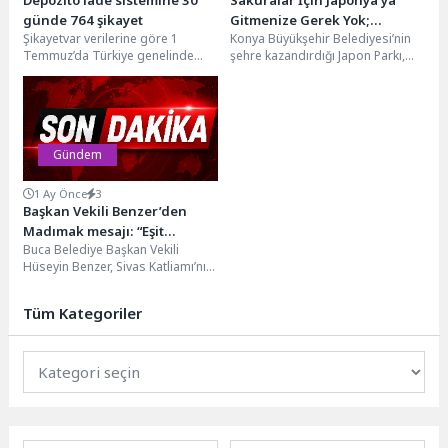
günde 764 şikayet
Gitmenize Gerek Yok;
Şikayetvar verilerine göre 1
Konya Büyükşehir Belediyesi’nin
Konya’da Sakura Mevsimi
Temmuz’da Türkiye genelinde
şehre kazandırdığı Japon Parkı,
Başladı
uygulanmaya başlayan
Ladikli Ahmet Hüdai Parkı ve
Depozitosu Olan Ambalajlar
Sakura Parkı’nda bulunan...
sistemine ilk 30...
Gündem
1 Ay Önce
3
Başkan Vekili Benzer’den
Madımak mesajı: “Eşit
Buca Belediye Başkan Vekili
yurttaşlığın ve kardeşçe
Hüseyin Benzer, Sivas Katliamı’nın
yaşamın yanında kararlılıkla
yıl dönümünde yayımladığı
duracağız”
mesajda laiklik, eşit yurttaşlık...
Tüm Kategoriler