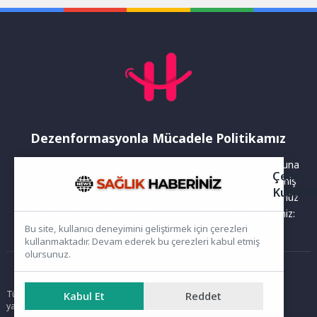
çalışmalar kapsamında...
Dezenformasyonla Mücadele Politikamız
Yayınlanan haberler doğruluk ilkesi gözetilerek hazırlanır. Buna
Çerez
rağmen bazı içeriklerde eksik, hatalı veya güncelliğini yitirmiş
Kullanı
bilgiler bulunabilir.Yanlış veya yanıltıcı olduğunu düşündüğünüz
haberleri aşağıdaki iletişim kanallarından bize bildirebilirsiniz:
Bu site, kullanıcı deneyimini geliştirmek için çerezleri
kullanmaktadır. Devam ederek bu çerezleri kabul etmiş
olursunuz.
Ana Sayfa
Tüm hakları saklıdır. Sitede yer alan içerikler izinsiz kopyalanamaz,
Kabul Et
Reddet
yayımlanamaz ve kullanılamaz.