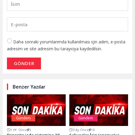
Daha sonraki yorumlarımda kullanılması için adım, e-posta
adresim ve site adresim bu tarayıcıya kaydedilsin.
GÖNDER
Benzer Yazılar
Gündem
Gündem
1 Hf. Önce
5
3 Ay Önce
10
Depozito iade sistemine 30
Sakuralar İçin Japonya’ya