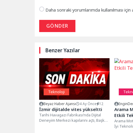
Daha sonraki yorumlarımda kullanılması için 
GÖNDER
Benzer Yazılar
Teknoloji
Tekno
Beyaz Haber Ajansı
4 Ay Önce
12
EnginDe
İzmir dijitalde vites yükseltti
Arama M
Tarihi Havagazı Fabrikası’nda Dijital
Etkili Te
Deneyim Merkezi kapılarını açtı, Başkan
Arama Mot
Dr. Cemil Tugay gençlere çağrı yaptı:...
İyi Teknol
optimizasy