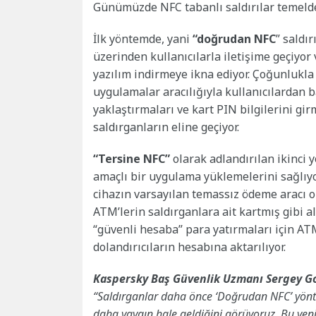
Günümüzde NFC tabanlı saldırılar temelde i
İlk yöntemde, yani
“doğrudan NFC
” saldı
üzerinden kullanıcılarla iletişime geçiyo
yazılım indirmeye ikna ediyor. Çoğunlukl
uygulamalar aracılığıyla kullanıcılardan b
yaklaştırmaları ve kart PIN bilgilerini gir
saldırganların eline geçiyor.
“Tersine NFC”
olarak adlandırılan ikinci y
amaçlı bir uygulama yüklemelerini sağlıy
cihazın varsayılan temassız ödeme aracı o
ATM’lerin saldırganlara ait kartmış gibi alg
“güvenli hesaba” para yatırmaları için AT
dolandırıcıların hesabına aktarılıyor.
Kaspersky Baş Güvenlik Uzmanı Sergey G
“Saldırganlar daha önce ‘Doğrudan NFC’ yönt
daha yaygın hale geldiğini görüyoruz. Bu yeni