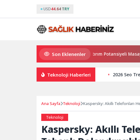
USD
44.64 TRY
Son Eklenenler
Haymana’nın Geleceği ve Yatırım Potansiyeli Masaya Yatırıld
Teknoloji Haberleri
2026 Seo Tre
Ana Sayfa
Teknoloji
Kaspersky: Akıllı Telefonları H
Teknoloji
Kaspersky: Akıllı Te