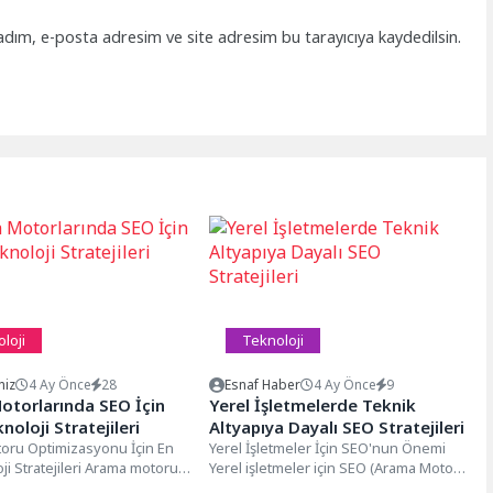
adım, e-posta adresim ve site adresim bu tarayıcıya kaydedilsin.
loji
Teknoloji
niz
4 Ay Önce
28
Esnaf Haber
4 Ay Önce
9
otorlarında SEO İçin
Yerel İşletmelerde Teknik
knoloji Stratejileri
Altyapıya Dayalı SEO Stratejileri
oru Optimizasyonu İçin En
Yerel İşletmeler İçin SEO'nun Önemi
oji Stratejileri Arama motoru
Yerel işletmeler için SEO (Arama Motoru
onu (SEO), web sitenizin
Optimizasyonu), dijital pazarlama