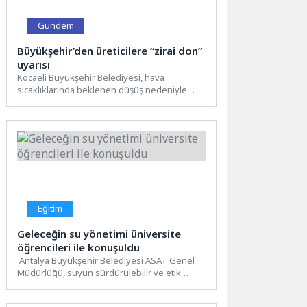
Gündem
Büyükşehir’den üreticilere “zirai don”
uyarısı
Kocaeli Büyükşehir Belediyesi, hava
sıcaklıklarında beklenen düşüş nedeniyle
zirai don riskine karşı vatandaşları ve
üreticileri...
Eğitim
Geleceğin su yönetimi üniversite
öğrencileri ile konuşuldu
Antalya Büyükşehir Belediyesi ASAT Genel
Müdürlüğü, suyun sürdürülebilir ve etik
kullanımına yönelik çalışmalarını akademik
platformlarda...