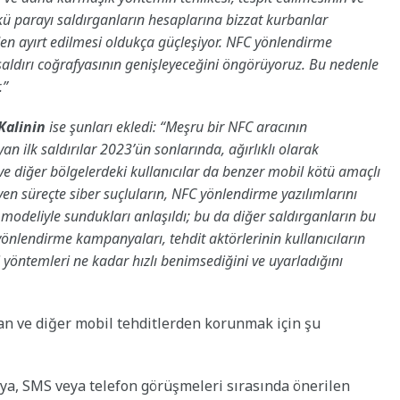
ü parayı saldırganların hesaplarına bizzat kurbanlar
den ayırt edilmesi oldukça güçleşiyor. NFC yönlendirme
saldırı coğrafyasının genişleyeceğini öngörüyoruz. Bu nedenle
.”
Kalinin
ise şunları ekledi: “Meşru bir NFC aracının
n ilk saldırılar 2023’ün sonlarında, ağırlıklı olarak
ve diğer bölgelerdeki kullanıcılar da benzer mobil kötü amaçlı
leyen süreçte siber suçluların, NFC yönlendirme yazılımlarını
odeliyle sundukları anlaşıldı; bu da diğer saldırganların bu
 yönlendirme kampanyaları, tehdit aktörlerinin kullanıcıların
 yöntemleri ne kadar hızlı benimsediğini ve uyarladığını
an ve diğer mobil tehditlerden korunmak için şu
a, SMS veya telefon görüşmeleri sırasında önerilen