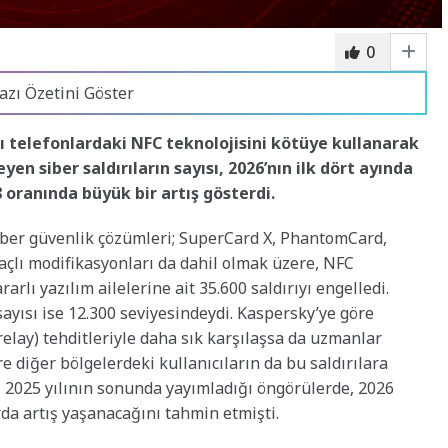
0
azı Özetini Göster
lı telefonlardaki NFC teknolojisini kötüye kullanarak
yen siber saldırıların sayısı, 2026’nın ilk dört ayında
oranında büyük bir artış gösterdi.
er güvenlik çözümleri; SuperCard X, PhantomCard,
çlı modifikasyonları da dahil olmak üzere, NFC
arlı yazılım ailelerine ait 35.600 saldırıyı engelledi.
sayısı ise 12.300 seviyesindeydi. Kaspersky’ye göre
elay) tehditleriyle daha sık karşılaşsa da uzmanlar
 diğer bölgelerdeki kullanıcıların da bu saldırılara
, 2025 yılının sonunda yayımladığı öngörülerde, 2026
rda artış yaşanacağını tahmin etmişti.