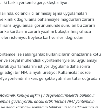
ki farklı yöntemle gerçekleştiriliyor:
rılarında, dolandırıcılar mesajlaşma uygulamaları
r ve kimlik doğrulama bahanesiyle mağdurları zararlı
a finans uygulaması görünümünde sunulan bu zararlı
anka kartlarını zararlı yazılım bulaştırılmış cihaza
meleri isteniyor. Böylece kart verileri doğrudan
öntemde ise saldırganlar, kullanıcıların cihazlarına kötü
or ve sosyal mühendislik yöntemleriyle bu uygulamayı
larak ayarlamalarını istiyor. Uygulama daha sonra
ıladığı bir NFC sinyali üretiyor. Kullanıcılar, sözde
M’ye yönlendirilirken, gerçekte yatırılan tutar doğrudan
olovanov
, konuya ilişkin şu değerlendirmelerde bulundu:
emine güveniyordu, ancak artık ‘Tersine NFC’ yönteminin
 ve daha karmaşık yöntemin tehlikesi, tespit edilmesinin ve