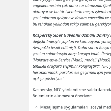
engellenmesinin çok daha zor olmasıdır. Çünk
aktarıyor ve bu tür işlemlerin meşru işlemler
yazılımlarının gelişmeye devam edeceğini ve 
bu tehdidin yakından takip edilmesi gerekiyor
Kaspersky Siber Güvenlik Uzmanı Dmitry 
değiştirilmesiyle yapılan ve kamuoyuna yansıya
Avrupa’da tespit edilmişti. Daha sonra Rusya 
yazılım saldırılarıyla karşı karşıya kaldı. İler
‘Malware-as-a-Service (MaaS) modeli’ (MaaS) m
tehlikeli araçlara erişimini kolaylaştırdı. NFC
hesaplarındaki paraları ele geçirmek için yeni
açıkça gösteriyor.”
Kaspersky, NFC yönlendirme saldırılarınd
önlemlerin alınmasını öneriyor:
Mesajlaşma uygulamaları, sosyal medy