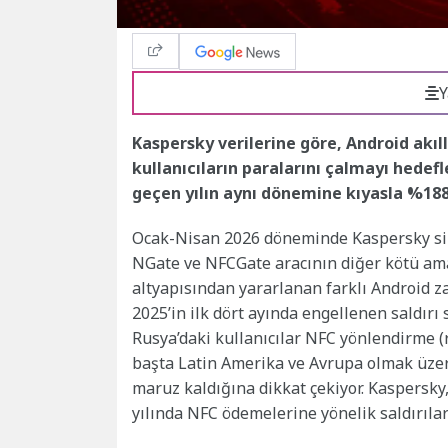
Y
Kaspersky verilerine göre, Android akıl
kullanıcıların paralarını çalmayı hedefle
geçen yılın aynı dönemine kıyasla %188 
Ocak-Nisan 2026 döneminde Kaspersky sib
NGate ve NFCGate aracının diğer kötü ama
altyapısından yararlanan farklı Android zar
2025’in ilk dört ayında engellenen saldırı 
Rusya’daki kullanıcılar NFC yönlendirme (r
başta Latin Amerika ve Avrupa olmak üzere
maruz kaldığına dikkat çekiyor. Kaspersky
yılında NFC ödemelerine yönelik saldırıla