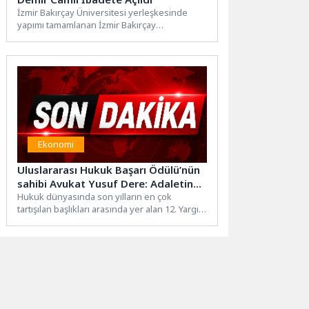
İzmir Bakırçay Üniversitesi yerleşkesinde
yapımı tamamlanan İzmir Bakırçay
Üniversitesi Faruk Demir Camii, İzmir Valisi
Dr....
Ekonomi
Uluslararası Hukuk Başarı Ödülü’nün
sahibi Avukat Yusuf Dere: Adaletin
gücü, hukukun kurallarına sadakatle
Hukuk dünyasında son yılların en çok
tartışılan başlıkları arasında yer alan 12. Yargı
ölçülür
Paketi, yeni...