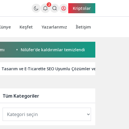
2
Kriptolar
Künye
Keşfet
Yazarlarımız
İletişim
Nilüfer’de kaldırımlar temizlendi
Başkan Pekyatırmacı’dan
Tasarım ve E-Ticarette SEO Uyumlu Çözümler ve Teknoloji Trendl
Tüm Kategoriler