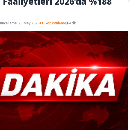
k Faaliyetleri 2026’da %188
üncelleme: 25 May 2026
11 Görüntüleme
4 dk.