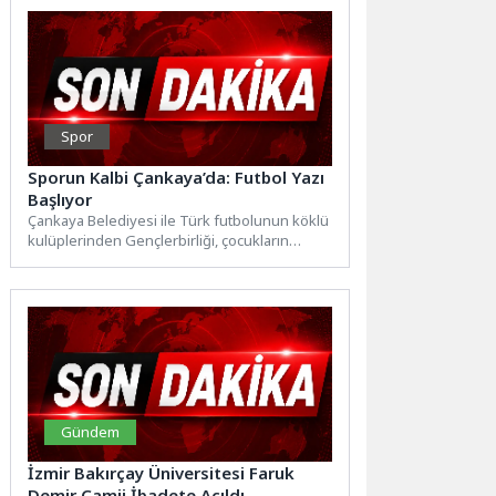
Spor
Sporun Kalbi Çankaya’da: Futbol Yazı
Başlıyor
Çankaya Belediyesi ile Türk futbolunun köklü
kulüplerinden Gençlerbirliği, çocukların
fiziksel ve sosyal gelişimlerini desteklemek
amacıyla...
Gündem
İzmir Bakırçay Üniversitesi Faruk
Demir Camii İbadete Açıldı