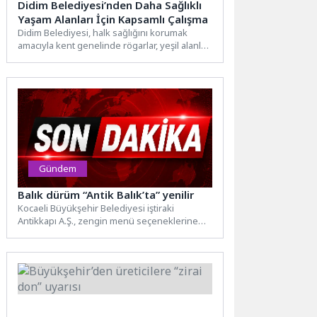
Didim Belediyesi’nden Daha Sağlıklı
Yaşam Alanları İçin Kapsamlı Çalışma
Didim Belediyesi, halk sağlığını korumak
amacıyla kent genelinde rögarlar, yeşil alanlar
ve çöp konteynerlerinde planlı...
Gündem
Balık dürüm “Antik Balık’ta” yenilir
Kocaeli Büyükşehir Belediyesi iştiraki
Antikkapı A.Ş., zengin menü seçeneklerine
son dönemin lezzet trendlerinden biri olan...