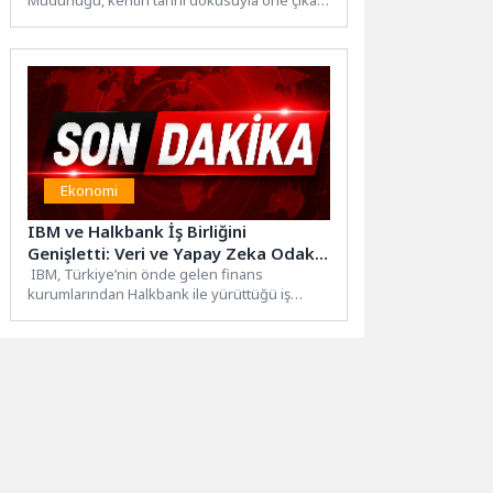
Müdürlüğü, kentin tarihi dokusuyla öne çıkan
Kaleiçi sokaklarında 10 kilometrelik...
Ekonomi
IBM ve Halkbank İş Birliğini
Genişletti: Veri ve Yapay Zeka Odaklı
Bankacılıkta Yeni Adım
IBM, Türkiye’nin önde gelen finans
kurumlarından Halkbank ile yürüttüğü iş
birliğini genişlettiğini duyurdu. Bu
kapsamda...