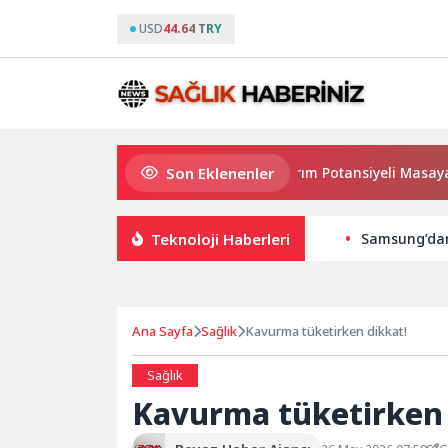
USD
44.64 TRY
Son Eklenenler
Haymana’nın Geleceği ve Yatırım Potansiyeli Masaya Yatırıldı
Teknoloji Haberleri
Samsung’dan
Ana Sayfa
Sağlık
Kavurma tüketirken dikkat!
Sağlık
Kavurma tüketirken 