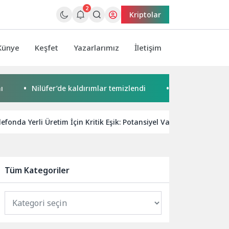
2
Kriptolar
Künye
Keşfet
Yazarlarımız
İletişim
Nilüfer’de kaldırımlar temizlendi
Başkan Pekyatırmacı’dan 
elefonda Yerli Üretim İçin Kritik Eşik: Potansiyel Var, Destek Şart
Tüm Kategoriler