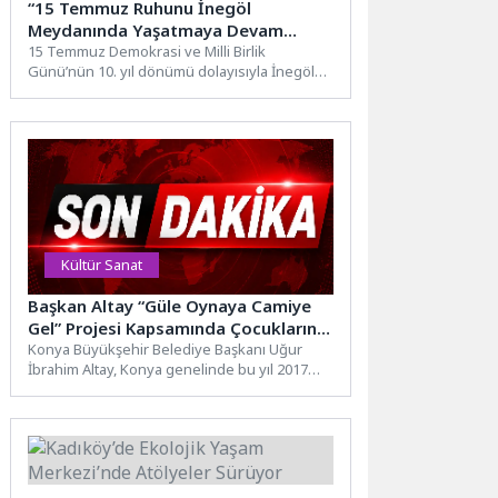
“15 Temmuz Ruhunu İnegöl
Meydanında Yaşatmaya Devam
Edeceğiz”
15 Temmuz Demokrasi ve Milli Birlik
Günü’nün 10. yıl dönümü dolayısıyla İnegöl
Belediyesi ile İnegöl...
Kültür Sanat
Başkan Altay “Güle Oynaya Camiye
Gel” Projesi Kapsamında Çocukların
Sabah Namazı Coşkusuna Eşlik Etti
Konya Büyükşehir Belediye Başkanı Uğur
İbrahim Altay, Konya genelinde bu yıl 2017
doğumlu 15 bin...