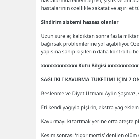
hastalarında eklem ağrısı, şişlik ve ani at
hastalarının özellikle sakatat ve aşırı et
Sindirim sistemi hassas olanlar
Uzun süre aç kaldıktan sonra fazla miktar
bağırsak problemlerine yol açabiliyor. Öze
yapısına sahip kişilerin daha kontrollü be
xxxxxxxxxxxxx Kutu Bilgisi xxxxxxxxxxx
SAĞLIKLI KAVURMA TÜKETİMİ İÇİN 7 ÖN
Beslenme ve Diyet Uzmanı Aylin Şaşmaz, sağ
Eti kendi yağıyla pişirin, ekstra yağ ekle
Kavurmayı kızartmak yerine orta ateşte pi
Kesim sonrası ‘rigor mortis’ denilen ölüm 