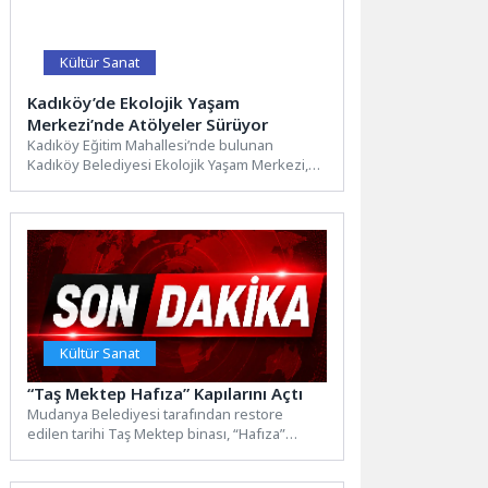
Kültür Sanat
Kadıköy’de Ekolojik Yaşam
Merkezi’nde Atölyeler Sürüyor
Kadıköy Eğitim Mahallesi’nde bulunan
Kadıköy Belediyesi Ekolojik Yaşam Merkezi,
her yaştan ekoloji meraklısına yönelik renkli...
Kültür Sanat
“Taş Mektep Hafıza” Kapılarını Açtı
Mudanya Belediyesi tarafından restore
edilen tarihi Taş Mektep binası, “Hafıza”
adıyla Tirilye’nin tarihini, üretim kültürünü,...