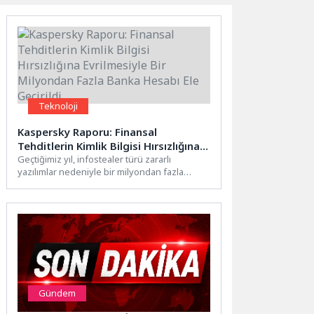
Teknoloji
Kaspersky Raporu: Finansal
Tehditlerin Kimlik Bilgisi Hırsızlığına
Evrilmesiyle Bir Milyondan Fazla
Geçtiğimiz yıl, infostealer türü zararlı
yazılımlar nedeniyle bir milyondan fazla
Banka Hesabı Ele Geçirildi
çevrim içi bankacılık hesabı ele...
Gündem