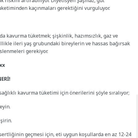
ak riskini artırabiliyor. Diyetisyen Şaşmaz, gut
 tüketiminden kaçınmaları gerektiğini vurguluyor.
da kavurma tüketmek; şişkinlik, hazımsızlık, gaz ve
llikle ileri yaş grubundaki bireylerin ve hassas bağırsak
slenmeleri gerekiyor.
xx
ERİ!
lıklı kavurma tüketimi için önerilerini şöyle sıralıyor;
meyin.
şirin.
sertliğinin geçmesi için, eti uygun koşullarda en az 12-24