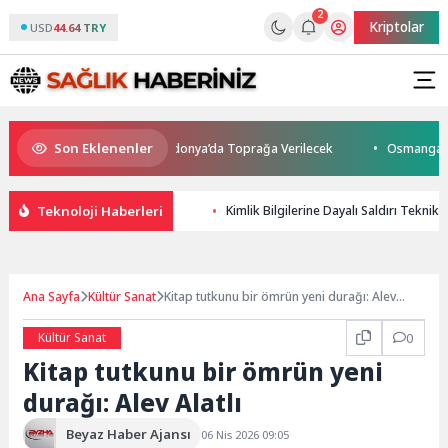
2
Kriptolar
USD
44.64 TRY
Son Eklenenler
atını Kaybetti: Kuzey Makedonya’da Toprağa Verilecek
Osmangazi’de G
Teknoloji Haberleri
Kimlik Bilgilerine Dayalı Saldırı Teknikl
Ana Sayfa
Kültür Sanat
Kitap tutkunu bir ömrün yeni durağı: Alev
Alatlı
Kültür Sanat
0
Kitap tutkunu bir ömrün yeni
durağı: Alev Alatlı
Beyaz Haber Ajansı
06 Nis 2026 09:05