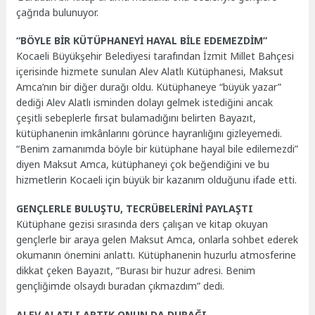
çağrıda bulunuyor.
“BÖYLE BİR KÜTÜPHANEYİ HAYAL BİLE EDEMEZDİM”
Kocaeli Büyükşehir Belediyesi tarafından İzmit Millet Bahçesi
içerisinde hizmete sunulan Alev Alatlı Kütüphanesi, Maksut
Amca’nın bir diğer durağı oldu. Kütüphaneye “büyük yazar”
dediği Alev Alatlı isminden dolayı gelmek istediğini ancak
çeşitli sebeplerle fırsat bulamadığını belirten Bayazıt,
kütüphanenin imkânlarını görünce hayranlığını gizleyemedi.
“Benim zamanımda böyle bir kütüphane hayal bile edilemezdi”
diyen Maksut Amca, kütüphaneyi çok beğendiğini ve bu
hizmetlerin Kocaeli için büyük bir kazanım olduğunu ifade etti.
GENÇLERLE BULUŞTU, TECRÜBELERİNİ PAYLAŞTI
Kütüphane gezisi sırasında ders çalışan ve kitap okuyan
gençlerle bir araya gelen Maksut Amca, onlarla sohbet ederek
okumanın önemini anlattı. Kütüphanenin huzurlu atmosferine
dikkat çeken Bayazıt, “Burası bir huzur adresi. Benim
gençliğimde olsaydı buradan çıkmazdım” dedi.
ALEV ALATLI ARTIK ONUN DA DURAĞI