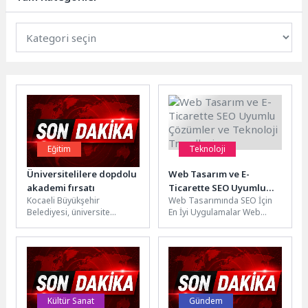
Eğitim
Teknoloji
Üniversitelilere dopdolu
Web Tasarım ve E-
akademi fırsatı
Ticarette SEO Uyumlu
Kocaeli Büyükşehir
Web Tasarımında SEO İçin
Çözümler ve Teknoloji
Belediyesi, üniversite
En İyi Uygulamalar Web
Trendleri
öğrencilerinin yaz tatilini
tasarımı, bir web sitesinin
hem verimli hem de keyifli
görünümü ve kullanıcı...
geçirebilmeleri amacıyla
düzenlediği...
Kültür Sanat
Gündem