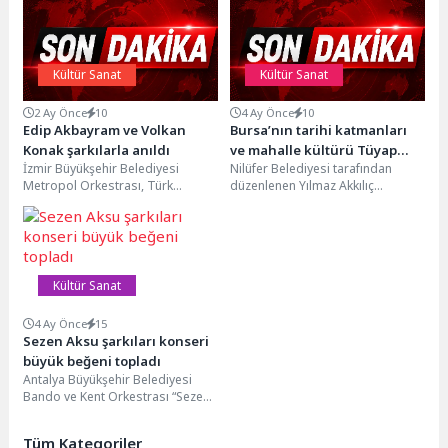
Kültür Sanat
Kültür Sanat
2 Ay Önce
10
4 Ay Önce
10
Edip Akbayram ve Volkan
Bursa’nın tarihi katmanları
Konak şarkılarla anıldı
ve mahalle kültürü Tüyap
İzmir Büyükşehir Belediyesi
Nilüfer Belediyesi tarafından
Bursa 23. Kitap Fuarı’nda
Metropol Orkestrası, Türk
düzenlenen Yılmaz Akkılıç
konuşuldu
müziğinin unutulmaz isimleri Edip
Araştırmaları Ödülü’nü kazanan
Akbayram ve Volkan Konak’ı
araştırmacılar Gözde Kirli ve
vefatlarının...
Sercan Eklemezler,...
Kültür Sanat
4 Ay Önce
15
Sezen Aksu şarkıları konseri
büyük beğeni topladı
Antalya Büyükşehir Belediyesi
Bando ve Kent Orkestrası “Sezen
Aksu Şarkıları Konseri” ile
müzikseverlere unutulmaz bir...
Tüm Kategoriler