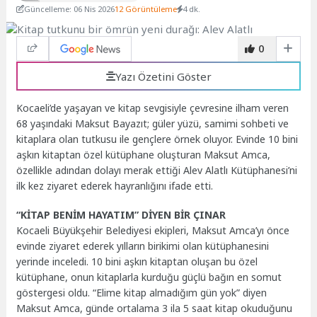
Güncelleme: 06 Nis 2026
12 Görüntüleme
4 dk.
0
Yazı Özetini Göster
Kocaeli’de yaşayan ve kitap sevgisiyle çevresine ilham veren
68 yaşındaki Maksut Bayazıt; güler yüzü, samimi sohbeti ve
kitaplara olan tutkusu ile gençlere örnek oluyor. Evinde 10 bini
aşkın kitaptan özel kütüphane oluşturan Maksut Amca,
özellikle adından dolayı merak ettiği Alev Alatlı Kütüphanesi’ni
ilk kez ziyaret ederek hayranlığını ifade etti.
“KİTAP BENİM HAYATIM” DİYEN BİR ÇINAR
Kocaeli Büyükşehir Belediyesi ekipleri, Maksut Amca’yı önce
evinde ziyaret ederek yılların birikimi olan kütüphanesini
yerinde inceledi. 10 bini aşkın kitaptan oluşan bu özel
kütüphane, onun kitaplarla kurduğu güçlü bağın en somut
göstergesi oldu. “Elime kitap almadığım gün yok” diyen
Maksut Amca, günde ortalama 3 ila 5 saat kitap okuduğunu