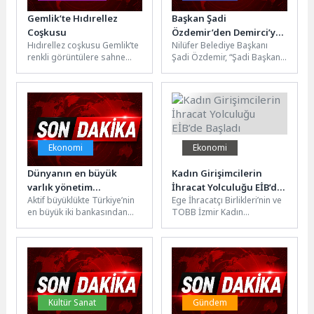
Gemlik’te Hıdırellez
Başkan Şadi
Coşkusu
Özdemir’den Demirci’ye
Hıdırellez coşkusu Gemlik’te
Nilüfer Belediye Başkanı
çifte park müjdesi
renkli görüntülere sahne
Şadi Özdemir, “Şadi Başkan
oldu. Gemlikliler, baharın
Mahallende Söz Sende”
gelişini simgeleyen, barış,
buluşmaları kapsamında
kardeşlik ve dayanışma...
Demirci Mahallesi
sakinleriyle...
Ekonomi
Ekonomi
Dünyanın en büyük
Kadın Girişimcilerin
varlık yönetim
İhracat Yolculuğu EİB’de
Aktif büyüklükte Türkiye’nin
Ege İhracatçı Birlikleri’nin ve
şirketlerinden biri olan
Başladı
en büyük iki bankasından
TOBB İzmir Kadın
Apollo’dan VakıfBank’a
biri olan VakıfBank, yurt
Girişimciler Kurulu iş
1,3 milyar dolar taze yurt
dışından elde ettiği
birliğiyle yürütülen “İhracatta
dışı kaynak
kaynaklarla...
Kadın Gücü...
Kültür Sanat
Gündem