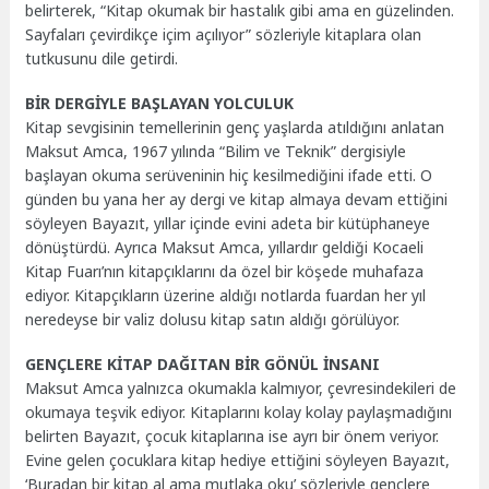
belirterek, “Kitap okumak bir hastalık gibi ama en güzelinden.
Sayfaları çevirdikçe içim açılıyor” sözleriyle kitaplara olan
tutkusunu dile getirdi.
BİR DERGİYLE BAŞLAYAN YOLCULUK
Kitap sevgisinin temellerinin genç yaşlarda atıldığını anlatan
Maksut Amca, 1967 yılında “Bilim ve Teknik” dergisiyle
başlayan okuma serüveninin hiç kesilmediğini ifade etti. O
günden bu yana her ay dergi ve kitap almaya devam ettiğini
söyleyen Bayazıt, yıllar içinde evini adeta bir kütüphaneye
dönüştürdü. Ayrıca Maksut Amca, yıllardır geldiği Kocaeli
Kitap Fuarı’nın kitapçıklarını da özel bir köşede muhafaza
ediyor. Kitapçıkların üzerine aldığı notlarda fuardan her yıl
neredeyse bir valiz dolusu kitap satın aldığı görülüyor.
GENÇLERE KİTAP DAĞITAN BİR GÖNÜL İNSANI
Maksut Amca yalnızca okumakla kalmıyor, çevresindekileri de
okumaya teşvik ediyor. Kitaplarını kolay kolay paylaşmadığını
belirten Bayazıt, çocuk kitaplarına ise ayrı bir önem veriyor.
Evine gelen çocuklara kitap hediye ettiğini söyleyen Bayazıt,
‘Buradan bir kitap al ama mutlaka oku’ sözleriyle gençlere