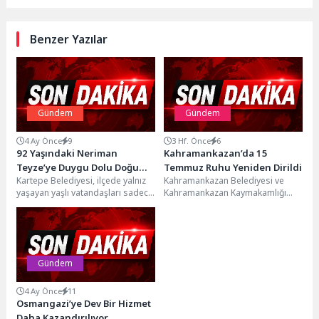
Benzer Yazılar
Gündem
Gündem
4 Ay Önce
9
3 Hf. Önce
6
92 Yaşındaki Neriman
Kahramankazan’da 15
Teyze’ye Duygu Dolu Doğum
Temmuz Ruhu Yeniden Dirildi
Kartepe Belediyesi, ilçede yalnız
Kahramankazan Belediyesi ve
Günü Sürprizi
yaşayan yaşlı vatandaşları sadece
Kahramankazan Kaymakamlığı
ihtiyaç anlarında değil, hayatın en
ortaklığında, tüm kamu kurum ve
özel anlarında...
kuruluşları, siyasi parti
temsilcileri, şehit...
Gündem
4 Ay Önce
11
Osmangazi’ye Dev Bir Hizmet
Daha Kazandırılıyor