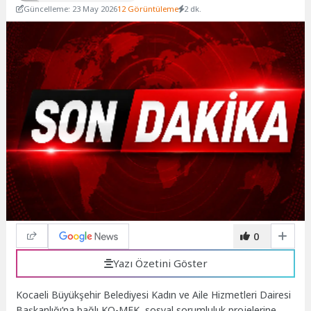
Güncelleme: 23 May 2026
12 Görüntüleme
2 dk.
0
Yazı Özetini Göster
Kocaeli Büyükşehir Belediyesi Kadın ve Aile Hizmetleri Dairesi
Başkanlığı’na bağlı KO-MEK, sosyal sorumluluk projelerine