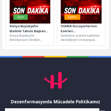
Organizasyonunda...
Spor
Eğitim
Konya Büyükşehir
OSMEK Kursiyerlerinin
Bisiklet Takımı Başkan
Eserleri
Konya Büyükşehir
Kadınların üretime katılımını
Altay’ı Ziyaret Etti
Hüdavendigar’da
Belediyespor Bisiklet
destekleyen Osmangazi
Sergilendi
Takımı, Konya Büyükşehir
Belediyesi’nin OSMEK
Belediye Başkanı Uğur
kursiyerleri tarafından
İbrahim Altay’ı ziyaret
hazırlanan yıl sonu sergisi,
ederek Cumhurbaşkanlığı...
Hüdavendigar Yetenek...
Dezenformasyonla Mücadele Politikamız
Yayınlanan haberler doğruluk ilkesi gözetilerek hazırlanır. Buna