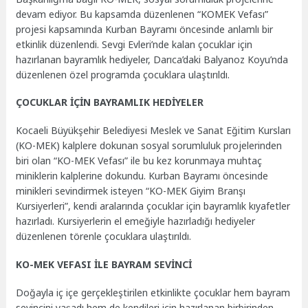
devam ediyor. Bu kapsamda düzenlenen “KOMEK Vefası”
projesi kapsamında Kurban Bayramı öncesinde anlamlı bir
etkinlik düzenlendi. Sevgi Evleri’nde kalan çocuklar için
hazırlanan bayramlık hediyeler, Darıca’daki Balyanoz Koyu’nda
düzenlenen özel programda çocuklara ulaştırıldı.
ÇOCUKLAR İÇİN BAYRAMLIK HEDİYELER
Kocaeli Büyükşehir Belediyesi Meslek ve Sanat Eğitim Kursları
(KO-MEK) kalplere dokunan sosyal sorumluluk projelerinden
biri olan “KO-MEK Vefası” ile bu kez korunmaya muhtaç
miniklerin kalplerine dokundu. Kurban Bayramı öncesinde
minikleri sevindirmek isteyen “KO-MEK Giyim Branşı
Kursiyerleri”, kendi aralarında çocuklar için bayramlık kıyafetler
hazırladı. Kursiyerlerin el emeğiyle hazırladığı hediyeler
düzenlenen törenle çocuklara ulaştırıldı.
KO-MEK VEFASI İLE BAYRAM SEVİNCİ
Doğayla iç içe gerçekleştirilen etkinlikte çocuklar hem bayram
sevincini yaşadı hem de kendileri için hazırlanan birbirinden