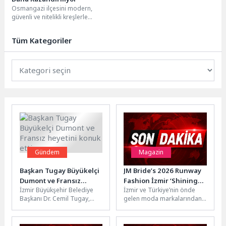
Osmangazi ilçesini modern,
güvenli ve nitelikli kreşlerle
donatarak geleceğin teminatı
çocuklara daha güçlü bir yarın...
Tüm Kategoriler
Gündem
Magazin
Başkan Tugay Büyükelçi
JM Bride’s 2026 Runway
Dumont ve Fransız
Fashion İzmir ‘Shining
İzmir Büyükşehir Belediye
İzmir ve Türkiye’nin önde
heyetini konuk etti
Dreams’ Koleksiyonu ile
Başkanı Dr. Cemil Tugay,
gelen moda markalarından
Moda Dünyasına
Fransa’nın Ankara
JM Bride’s, merakla beklenen
Büyüleyici Bir Dokunuş
Büyükelçisi Isabelle Dumont,
“Shining Dreams”
İstanbul Başkonsolosu
koleksiyonunu Runway...