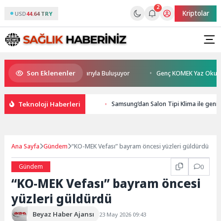
2
Kriptolar
USD
44.64 TRY
Son Eklenenler
an Sönmez TESAK’ta Okurlarıyla Buluşuyor
Genç KOMEK Yaz Okulu Öğren
Teknoloji Haberleri
Samsung’dan Salon Tipi Klima ile geniş 
Ana Sayfa
Gündem
“KO-MEK Vefası” bayram öncesi yüzleri güldürdü
Gündem
0
“KO-MEK Vefası” bayram öncesi
yüzleri güldürdü
Beyaz Haber Ajansı
23 May 2026 09:43