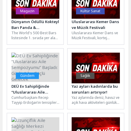
Magazin
Kültür Sanat
Dünyanın Ödüllü Kokteyl
Uluslararası Kemer Dans
Barı Panda &
ve Müzik Festivali
The World's 500 Best Bars
Uluslararası Kemer Dans ve
Sons, GloriaSerenity
listesinde 1. sırada yer alan
Müzik Festivali, kortej
Resort’ta Miksoloji
Panda & Sons, 3 Ağustos...
yürüyüşünün ardından çeşitli
Tutkunlarıyla Buluşuyor
dans gösterileri ile
başladı. Kemer Belediyesi...
Gündem
Sağlık
DEÜ Ev Sahipliğinde
Yaz ayları kadınlarda bu
“Uluslararası Aile
sorunları artırıyor!
Cumhurbaşkanı Recep
Yaz aylarında deniz, havuz ve
Sempozyumu” Başladı:
Tayyip Erdoğan’ın tensipleri
açık hava aktiviteleri günlük
Güçlü Aile, Güçlü
ile 2025 yılının “Aile
yaşamın vazgeçilmez bir
Gelecek
Yılı”, 2026-2035 yıllarının ise
parçası haline geliyor....
“Aile ve Nüfus On...