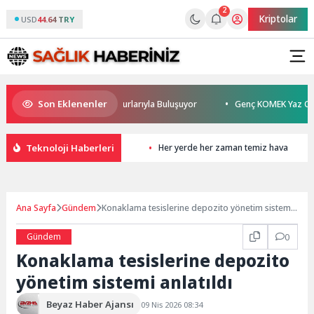
2
Kriptolar
USD
44.64 TRY
Son Eklenenler
urhan Sönmez TESAK’ta Okurlarıyla Buluşuyor
Genç KOMEK Yaz Okulu Ö
Teknoloji Haberleri
Her yerde her zaman temiz hava
Ana Sayfa
Gündem
Konaklama tesislerine depozito yönetim sistemi
anlatıldı
Gündem
0
Konaklama tesislerine depozito
yönetim sistemi anlatıldı
Beyaz Haber Ajansı
09 Nis 2026 08:34