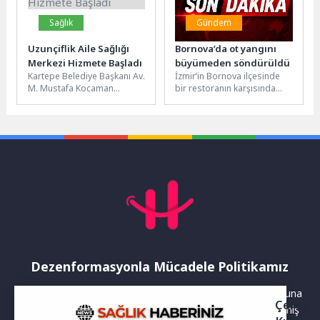
Sağlık
Gündem
Uzunçiflik Aile Sağlığı
Bornova’da ot yangını
Merkezi Hizmete Başladı
büyümeden söndürüldü
Kartepe Belediye Başkanı Av.
İzmir’in Bornova ilçesinde
M. Mustafa Kocaman
bir restoranın karşısında
Uzunçiftlik Mahallesi’nde
çıkan ot yangını, İzmir
hizmete başlayan Aile Sağlığı
İtfaiyesi ve İzmir Orman
Merkezi’ni ziyaret...
Bölge...
Dezenformasyonla Mücadele Politikamız
Yayınlanan haberler doğruluk ilkesi gözetilerek hazırlanır. Buna
Çerez
rağmen bazı içeriklerde eksik, hatalı veya güncelliğini yitirmiş