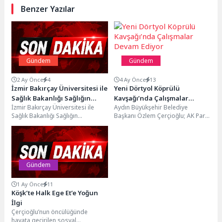
Benzer Yazılar
Gündem
Gündem
2 Ay Önce
4
4 Ay Önce
13
İzmir Bakırçay Üniversitesi ile
Yeni Dörtyol Köprülü
Sağlık Bakanlığı Sağlığın
Kavşağı’nda Çalışmalar
İzmir Bakırçay Üniversitesi ile
Aydın Büyükşehir Belediye
Geliştirilmesi Genel
Devam Ediyor
Sağlık Bakanlığı Sağlığın
Başkanı Özlem Çerçioğlu; AK Parti
Müdürlüğü Arasında İş Birliği
Geliştirilmesi Genel Müdürlüğü
Aydın İl Başkanı Mehmet Erdem,
Protokolü İmzalandı
arasında, toplum sağlığına
Aydın Milletvekilleri...
yönelik eğitim,...
Gündem
1 Ay Önce
11
Köşk’te Halk Ege Et’e Yoğun
İlgi
Çerçioğlu’nun öncülüğünde
hayata geçirilen sosyal