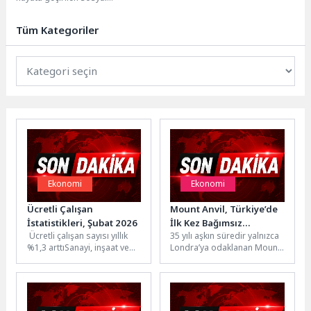
belediyecilik projelerinden biri
olan Halk Ege Et, mobil satış
Tüm Kategoriler
aracı...
Ekonomi
Ekonomi
Ücretli Çalışan
Mount Anvil, Türkiye’de
İstatistikleri, Şubat 2026
İlk Kez Bağımsız
Ücretli çalışan sayısı yıllık
35 yılı aşkın süredir yalnızca
Operasyon Modeline
%1,3 arttıSanayi, inşaat ve
Londra’ya odaklanan Mount
Geçti
ticaret-hizmet sektörleri
Anvil, kalite, güven ve güçlü
toplamında ücretli çalışan
teslim performansı...
sayısı 2026...