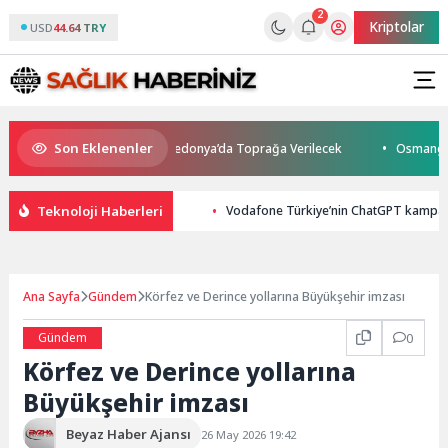
2
Kriptolar
USD
44.64 TRY
Son Eklenenler
yatını Kaybetti: Kuzey Makedonya’da Toprağa Verilecek
Osmangazi’de 
Teknoloji Haberleri
Vodafone Türkiye’nin ChatGPT kampan
Ana Sayfa
Gündem
Körfez ve Derince yollarına Büyükşehir imzası
Gündem
0
Körfez ve Derince yollarına
Büyükşehir imzası
Beyaz Haber Ajansı
26 May 2026 19:42