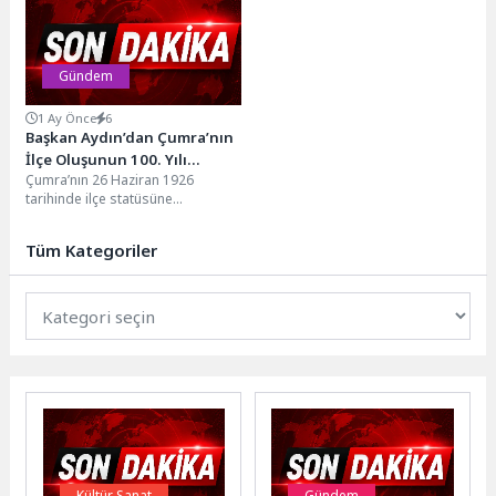
Mümkün Değildir”n“Bir...
Akyüz, aynı...
Gündem
1 Ay Önce
6
Başkan Aydın’dan Çumra’nın
İlçe Oluşunun 100. Yılı
Çumra’nın 26 Haziran 1926
Kutlama Mesajı
tarihinde ilçe statüsüne
kavuşmasının 100. yılı dolayısıyla
Çumra Belediye Başkanı
Tüm Kategoriler
Mehmet...
Kültür Sanat
Gündem