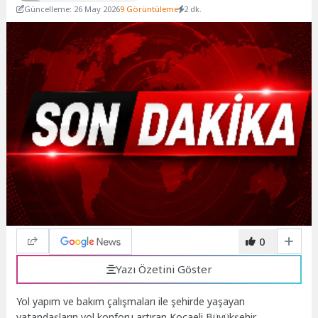
Güncelleme: 26 May 2026
9 Görüntüleme
2 dk.
0
Yazı Özetini Göster
Yol yapım ve bakım çalışmaları ile şehirde yaşayan
vatandaşların yol konforu artıran Kocaeli Büyükşehir