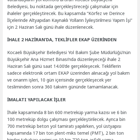
Belediyesi, bu noktada gerçekleştireceği çalışmalar için
ihaleler gerçekleştirecek. Bu kapsamda “Körfez ve Derince
İlçelerinde Altyapıdan Kaynaklı Yolların İyileştirilmesi Yapım İşi”
için 2 Haziran Salı günü ihale düzenlenecek.
İHALE 2 HAZİRAN’DA, TEKLİFLER EKAP ÜZERİNDEN
Kocaeli Büyükşehir Belediyesi Yol Bakım Şube Müdürlüğü’nün
Büyükşehir Ana Hizmet Binası’nda düzenleyeceği ihale 2
Haziran Salı günü saat 14.00’de gerçekleşecek. Tekliflerin
sadece elektronik ortam EKAP üzerinden alınacağı yol bakım
ve onarım işleri, 10 gün içerisinde gerçekleşecek yer
tesliminden sonra 360 takvim gününde tamamlanacak.
İMALATI YAPILACAK İŞLER
İhale kapsamında 8 bin 600 metreküp yarma kazısı ve 6 bin
100 metreküp dolgu çalışması gerçekleştirilecek. Ayrıca bin
700 metreküp beton yol tamiratı yapılırken, yol üstyapısı
kapsamında 17 bin ton plent-miks temel (PMT), 2 bin ton
binder tabakası serimi ve 10 bin 720 ton asfalt yama