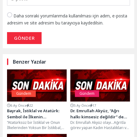
Daha sonraki yorumlarımda kullanılması için adım, e-posta
adresim ve site adresim bu tarayıcıya kaydedilsin.
GÖNDER
Benzer Yazılar
Gündem
Gündem
6 Ay Önce
22
5 Ay Önce
17
Bayrak, İstiklal ve Atatürk:
Dr. Emrullah Akyüz, “Ağrı
Sembol ile İlkenin
halkı kimsesiz değildir” dedi,
“Atatürksüz bir İstiklal ve Onun
Dr. Emrullah Akyüz olayı…Ağrı’da
Ayrılmazlığı
görevden uzaklaştırıldı !
İlkelerinden Yoksun Bir İstikbal,
görev yapan Kadın Hastalıkları ve
Tarihsel ve Düşünsel Olarak
Doğum Uzmanı Op.Dr. Emrullah