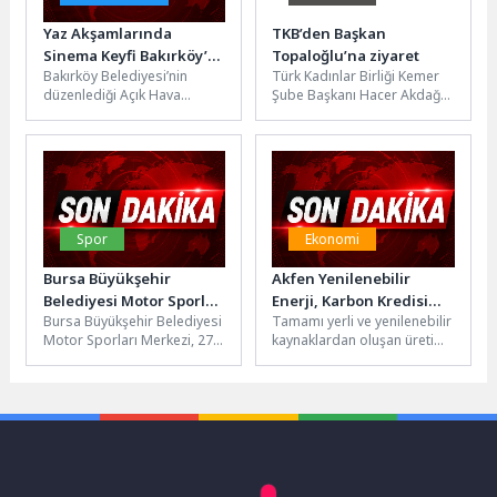
Yaz Akşamlarında
TKB’den Başkan
Sinema Keyfi Bakırköy’de
Topaloğlu’na ziyaret
Bakırköy Belediyesi’nin
Türk Kadınlar Birliği Kemer
Devam Ediyor
düzenlediği Açık Hava
Şube Başkanı Hacer Akdağ
Sinema Günleri’nin dördüncü
ile Kemer Şube Kurucusu ve
gösteriminde Bakırköylüler,
Onursal Başkanı...
“Zootropolis 2” filmiyle açık
hava...
Spor
Ekonomi
Bursa Büyükşehir
Akfen Yenilenebilir
Belediyesi Motor Sporları
Enerji, Karbon Kredisi
Bursa Büyükşehir Belediyesi
Tamamı yerli ve yenilenebilir
Merkezi Açılıyor
Alanındaki Öncü
Motor Sporları Merkezi, 27-
kaynaklardan oluşan üretim
Yaklaşımıyla Türkiye’de
28 Haziran tarihlerinde,
portföyüyle faaliyetlerini
Sektöre Yön Veren
MOTUL 2026 Türkiye
sürdüren Akfen Yenilenebilir
Şirketlerden Biri Oldu
Karting Şampiyonası 3....
Enerji, karbon
piyasalarında...