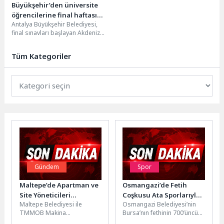
Büyükşehir’den üniversite
öğrencilerine final haftası
Antalya Büyükşehir Belediyesi,
boyunca sıcak çorba ikramı
final sınavları başlayan Akdeniz
Üniversitesi öğrencilerine sıcak
çorba ikramında bulunacak.
Tüm Kategoriler
Üniversite öğrencilerine...
Gündem
Spor
Maltepe’de Apartman ve
Osmangazi’de Fetih
Site Yöneticileri
Coşkusu Ata Sporlarıyla
Maltepe Belediyesi ile
Osmangazi Belediyesi’nin
Bilgilendirme Panelinde
Yaşatılıyor
TMMOB Makina
Bursa’nın fethinin 700’üncü
Buluştu
Mühendisleri Odası İstanbul
yılı etkinlikleri kapsamında