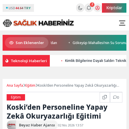
2
Kriptolar
USD
44.64 TRY
Son Eklenenler
’da start Başkan Büyükakın’dan
Gökeyüp Mahallesi’nin Su Sorunu Çöz
Teknoloji Haberleri
Kimlik Bilgilerine Dayalı Saldırı Teknikl
Ana Sayfa
Eğitim
Koski’den Personeline Yapay Zekâ Okuryazarlığı
Eğitimi
Eğitim
0
Koski’den Personeline Yapay
Zekâ Okuryazarlığı Eğitimi
Beyaz Haber Ajansı
02 Nis 2026 13:57