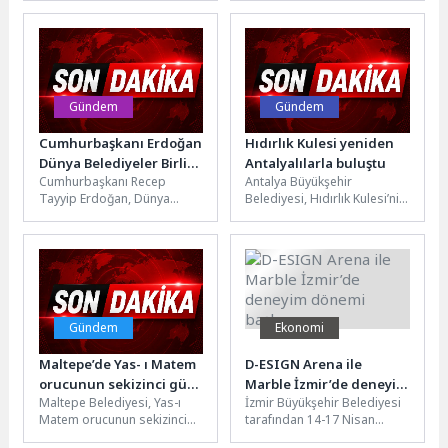
Şubesi Kartal İlçe
düzenlediği Türk Sporları
Temsilciliği tarafından
Festivali’nde, Türkiye’nin
düzenlenen “Maltepe...
dört bir...
Gündem
Gündem
Cumhurbaşkanı Erdoğan
Hıdırlık Kulesi yeniden
Dünya Belediyeler Birliği
Antalyalılarla buluştu
Cumhurbaşkanı Recep
Antalya Büyükşehir
Başkanlığı İçin Başkan
Tayyip Erdoğan, Dünya
Belediyesi, Hıdırlık Kulesi’nin
Altay’ı Telefonla Tebrik
Belediyeler Birliği Başkanlığı
tarihi dokusunu koruyarak, 2
Etti Başkan Altay: “Sayın
görevine seçilen Konya
bin yıllık bir mirası yeniden
Cumhurbaşkanımızın
Büyükşehir Belediye Başkanı
Antalya’ya...
Yerel Yönetimler ve Dış
Uğur...
Politikadaki Vizyonunu
UCLG’de Sürdüreceğiz”
Gündem
Ekonomi
Maltepe’de Yas- ı Matem
D-ESIGN Arena ile
orucunun sekizinci gün
Marble İzmir’de deneyim
Maltepe Belediyesi, Yas-ı
İzmir Büyükşehir Belediyesi
lokmaları paylaşıldı
dönemi başlıyor
Matem orucunun sekizinci
tarafından 14-17 Nisan
gün programını Yalı,
tarihlerinde yapılacak