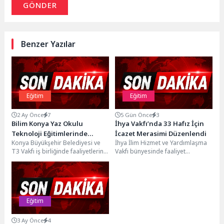
GÖNDER
Benzer Yazılar
Eğitim
Eğitim
2 Ay Önce
7
5 Gün Önce
3
Bilim Konya Yaz Okulu
İhya Vakfı’nda 33 Hafız İçin
Teknoloji Eğitimlerinde
İcazet Merasimi Düzenlendi
Konya Büyükşehir Belediyesi ve
İhya İlim Hizmet ve Yardımlaşma
Mülakat Kayıtları Başladı
T3 Vakfı iş birliğinde faaliyetlerini
Vakfı bünyesinde faaliyet
sürdüren Bilim Konya’da, 2026 Yaz
gösteren Gülsüm Hanım İhya Kız
Okulu...
Kur’an Kursu’nda...
Eğitim
3 Ay Önce
4