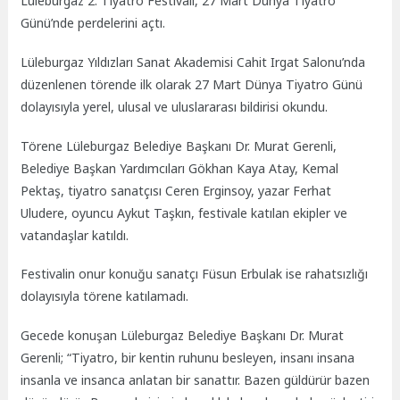
Lüleburgaz 2. Tiyatro Festivali, 27 Mart Dünya Tiyatro
Günü’nde perdelerini açtı.
Lüleburgaz Yıldızları Sanat Akademisi Cahit Irgat Salonu’nda
düzenlenen törende ilk olarak 27 Mart Dünya Tiyatro Günü
dolayısıyla yerel, ulusal ve uluslararası bildirisi okundu.
Törene Lüleburgaz Belediye Başkanı Dr. Murat Gerenli,
Belediye Başkan Yardımcıları Gökhan Kaya Atay, Kemal
Pektaş, tiyatro sanatçısı Ceren Erginsoy, yazar Ferhat
Uludere, oyuncu Aykut Taşkın, festivale katılan ekipler ve
vatandaşlar katıldı.
Festivalin onur konuğu sanatçı Füsun Erbulak ise rahatsızlığı
dolayısıyla törene katılamadı.
Gecede konuşan Lüleburgaz Belediye Başkanı Dr. Murat
Gerenli; “Tiyatro, bir kentin ruhunu besleyen, insanı insana
insanla ve insanca anlatan bir sanattır. Bazen güldürür bazen