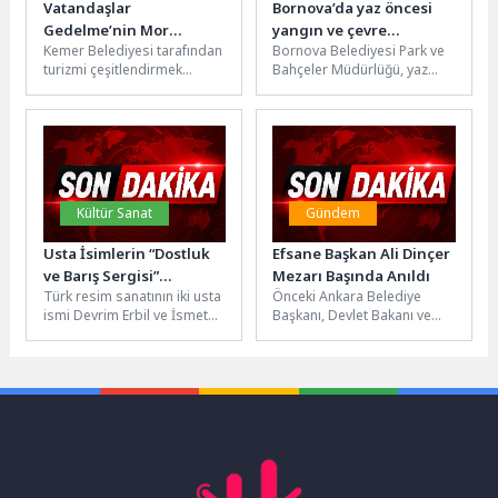
Vatandaşlar
Bornova’da yaz öncesi
Gedelme’nin Mor
yangın ve çevre
Kemer Belediyesi tarafından
Bornova Belediyesi Park ve
Güzelliğiyle Buluştu
seferberliği
turizmi çeşitlendirmek
Bahçeler Müdürlüğü, yaz
amacıyla Gedelme
aylarının yaklaşmasıyla
Yaylası'nda oluşturulan
birlikte kent genelinde
lavanta bahçesinde hasat
kapsamlı bir temizlik...
başladı. "Lavanta Tanıtım...
Kültür Sanat
Gündem
Usta İsimlerin “Dostluk
Efsane Başkan Ali Dinçer
ve Barış Sergisi”
Mezarı Başında Anıldı
Türk resim sanatının iki usta
Önceki Ankara Belediye
Beylikdüzü’nde
ismi Devrim Erbil ve İsmet
Başkanı, Devlet Bakanı ve
Yedikardeş’in yarım asrı
TBMM 19. 20. ve 22. Dönem
aşan dostluğundan...
Milletvekili Ali...