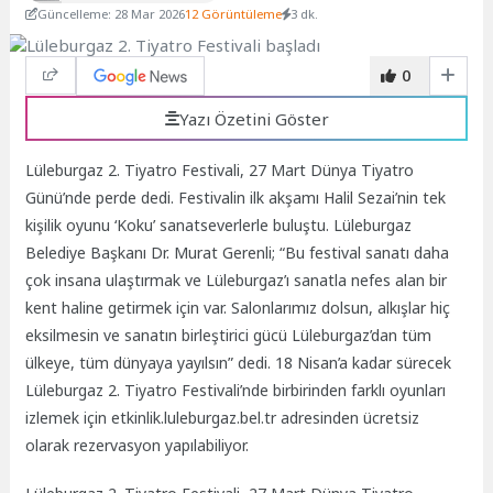
Güncelleme: 28 Mar 2026
12 Görüntüleme
3 dk.
0
Yazı Özetini Göster
Lüleburgaz 2. Tiyatro Festivali, 27 Mart Dünya Tiyatro
Günü’nde perde dedi. Festivalin ilk akşamı Halil Sezai’nin tek
kişilik oyunu ‘Koku’ sanatseverlerle buluştu. Lüleburgaz
Belediye Başkanı Dr. Murat Gerenli; “Bu festival sanatı daha
çok insana ulaştırmak ve Lüleburgaz’ı sanatla nefes alan bir
kent haline getirmek için var. Salonlarımız dolsun, alkışlar hiç
eksilmesin ve sanatın birleştirici gücü Lüleburgaz’dan tüm
ülkeye, tüm dünyaya yayılsın” dedi. 18 Nisan’a kadar sürecek
Lüleburgaz 2. Tiyatro Festivali’nde birbirinden farklı oyunları
izlemek için etkinlik.luleburgaz.bel.tr adresinden ücretsiz
olarak rezervasyon yapılabiliyor.