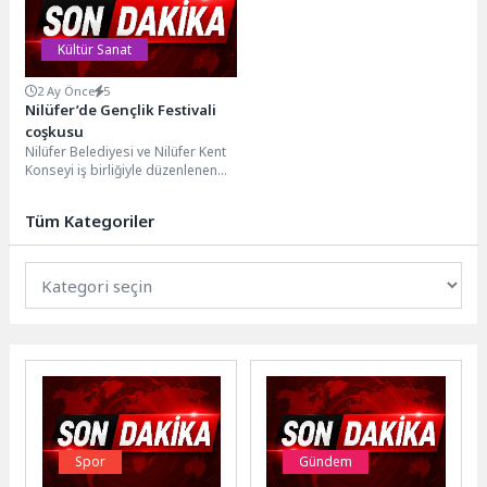
Kültür Sanat
2 Ay Önce
5
Nilüfer’de Gençlik Festivali
coşkusu
Nilüfer Belediyesi ve Nilüfer Kent
Konseyi iş birliğiyle düzenlenen
Nilüfer Gençlik Festivali, Görükle
Koşuyolu’nda gerçekleşti....
Tüm Kategoriler
Spor
Gündem