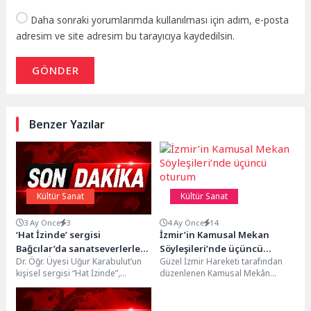
Daha sonraki yorumlarımda kullanılması için adım, e-posta
adresim ve site adresim bu tarayıcıya kaydedilsin.
GÖNDER
Benzer Yazılar
Kültür Sanat
Kültür Sanat
3 Ay Önce
3
4 Ay Önce
14
‘Hat İzinde’ sergisi
İzmir’in Kamusal Mekan
Bağcılar’da sanatseverlerle
Söyleşileri’nde üçüncü
Dr. Öğr. Üyesi Uğur Karabulut’un
Güzel İzmir Hareketi tarafından
buluştu
oturum
kişisel sergisi “Hat İzinde”,
düzenlenen Kamusal Mekân
Bağcılar Kadın ve Aile Kültür
Söyleşileri serisinin üçüncü
Sanat...
buluşması “Kentin Ritmi: Kamusal
Alanda...