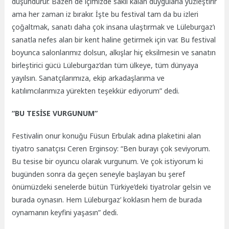
düşündürür. Bazen de içimizde saklı kalan duygularla yüzleştirir
ama her zaman iz bırakır. İşte bu festival tam da bu izleri
çoğaltmak, sanatı daha çok insana ulaştırmak ve Lüleburgaz’ı
sanatla nefes alan bir kent haline getirmek için var. Bu festival
boyunca salonlarımız dolsun, alkışlar hiç eksilmesin ve sanatın
birleştirici gücü Lüleburgaz’dan tüm ülkeye, tüm dünyaya
yayılsın. Sanatçılarımıza, ekip arkadaşlarıma ve
katılımcılarımıza yürekten teşekkür ediyorum” dedi.
“BU TESİSE VURGUNUM”
Festivalin onur konuğu Füsun Erbulak adına plaketini alan
tiyatro sanatçısı Ceren Erginsoy: “Ben burayı çok seviyorum.
Bu tesise bir oyuncu olarak vurgunum. Ve çok istiyorum ki
bugünden sonra da geçen seneyle başlayan bu şeref
önümüzdeki senelerde bütün Türkiye’deki tiyatrolar gelsin ve
burada oynasın. Hem Lüleburgaz’ koklasın hem de burada
oynamanın keyfini yaşasın” dedi.