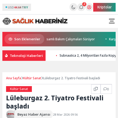
2
Kriptolar
USD
44.64 TRY
Son Eklenenler
Park ve Yeşil Alanlarda Kapsamlı Bakım Çalışmaları Sürüyor
Karşıyaka 
Teknoloji Haberleri
Subnautica 2, 4 Milyon’dan Fazla Kopya 
Ana Sayfa
Kültür Sanat
Lüleburgaz 2. Tiyatro Festivali başladı
Kültür Sanat
0
Lüleburgaz 2. Tiyatro Festivali
başladı
Beyaz Haber Ajansı
28 Mar 2026 09:56